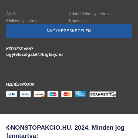
ÁSZF
Adatvédelmi nyilatkozat
Elállási nyilatkozat
Kapcsolat
NAGYKERESKEDELEM
KÉRDÉSE VAN?
ugyfelszolgalat@bigbuy.hu
FIZETÉSI MÓDOK
©NONSTOPAKCIO.HU. 2024. Minden jog
fenntartva!