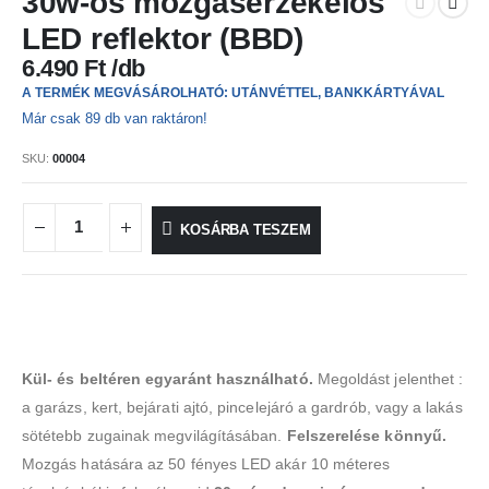
30w-os mozgásérzékelős
LED reflektor (BBD)
6.490
Ft
A TERMÉK MEGVÁSÁROLHATÓ: UTÁNVÉTTEL, BANKKÁRTYÁVAL
Már csak 89 db van raktáron!
SKU:
00004
KOSÁRBA TESZEM
Kül- és beltéren egyaránt használható.
Megoldást jelenthet :
a garázs, kert, bejárati ajtó, pincelejáró a gardrób, vagy a lakás
sötétebb zugainak megvilágításában.
Felszerelése könnyű.
Mozgás hatására az 50 fényes LED akár 10 méteres