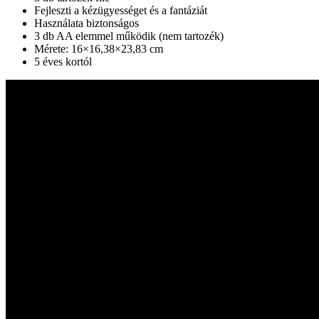
Fejleszti a kézügyességet és a fantáziát
Használata biztonságos
3 db AA elemmel működik (nem tartozék)
Mérete: 16×16,38×23,83 cm
5 éves kortól