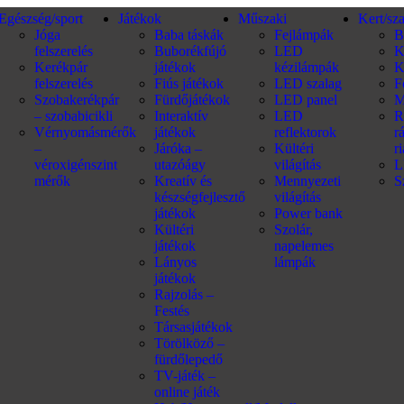
Egészség/sport
Játékok
Műszaki
Kert/sz
Jóga
Baba táskák
Fejlámpák
B
felszerelés
Buborékfújó
LED
K
Kerékpár
játékok
kézilámpák
K
felszerelés
Fiús játékok
LED szalag
F
Szobakerékpár
Fürdőjátékok
LED panel
M
– szobabicikli
Interaktív
LED
R
Vérnyomásmérők
játékok
reflektorok
r
–
Járóka –
Kültéri
r
véroxigénszint
utazóágy
világítás
L
mérők
Kreatív és
Mennyezeti
S
készségfejlesztő
világítás
játékok
Power bank
Kültéri
Szolár,
játékok
napelemes
Lányos
lámpák
játékok
Rajzolás –
Festés
Társasjátékok
Törölköző –
fürdőlepedő
TV-játék –
online játék