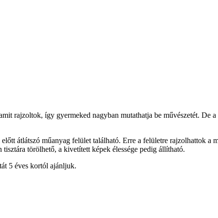
 amit rajzoltok, így gyermeked nagyban mutathatja be művészetét. De a pr
előtt átlátszó műanyag felület található. Erre a felületre rajzolhattok a m
isztára törölhető, a kivetített képek élessége pedig állítható.
t 5 éves kortól ajánljuk.