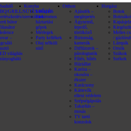
abadidő
Konyha
Otthon
Horgász
BQ/GRILL/SÜTÉS/FŐZÉS
Edények
Ajándék –
Botok
ertészkedés/szerszámok
Elektromos
meglepetés
Botzsáko
erti bútor
háztartási
Ágynemű,
Kapásjel
óliasátor
gépek
lepedő,
Kiegészí
edence
Mérlegek
törölköző
Melles c
ovar –
Party kellékek
Biztonság,
/ gázlóru
ágcsáló
Olaj nélküli
kamerák
Lámpák
iasztó
sütő
Diffúzorok –
Orsók
ED világítás
párologtatók
Szákok
zúnyogháló
Fűtés, hűtés
Székek
Háziállat
Karóra –
okosóra –
ékszer
Karácsony
Kártevők
elleni védelem
Szépségápolás
Takarítás –
mosás
TV tartó
konzolok