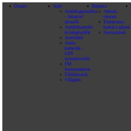
Összes
Autó
Barkács
Autódiagnosztika
Akkuk,
– hibakód
elemek
olvasók
Elektromos
Autófelszerelés
barkács gépek
és kiegészítők
Szerszámok
Autórádió
Autós
kamerák –
GPS
nyomkövetők
FM
transzmitterek
Üléshuzatok
Világítás