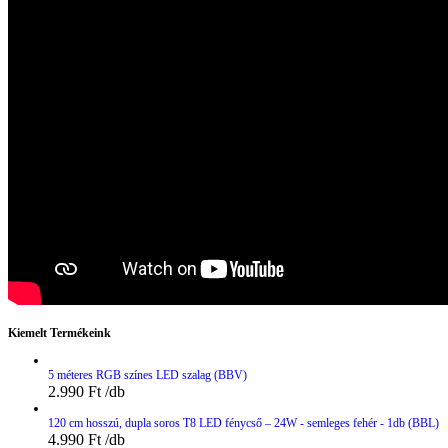
Kiemelt Termékeink
5 méteres RGB színes LED szalag (BBV)
2.990
Ft
120 cm hosszú, dupla soros T8 LED fénycső – 24W - semleges fehér - 1db (BBL)
4.990
Ft