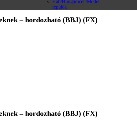
Hab/Hungarocell/Modell
repülők
keknek – hordozható (BBJ) (FX)
keknek – hordozható (BBJ) (FX)