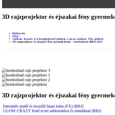
3D rajzprojektor és éjszakai fény gyerme
Bigbuy.hu
Shop
Játékok
,
Kreatív és készségfejlesztő játékok
,
Lányos játékok
,
Fiús játékok
3D rajzprojektor és éjszakai fény gyermekeknek – hordozható (BBJ) (FX)
3D rajzprojektor és éjszakai fény gyerme
Interaktív pisilő és beszélő hajas baba (FX) (BBJ)
GLOW CRAZY festő ecset sablonokkal és mintákkal (BBJ)