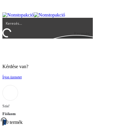
UGYFELSZOLGALAT@BIGBUY.HU
RÓLUNK
ÁSZF
Keresés
Kérdése van?
Írjon üzenetet
Szia!
Fiókom
0
0 termék