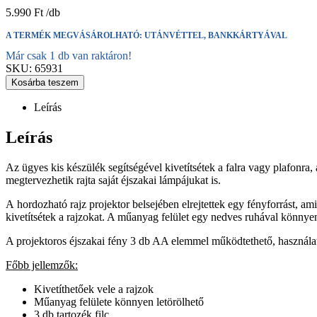
5.990
Ft
A TERMÉK MEGVÁSÁROLHATÓ: UTÁNVÉTTEL, BANKKÁRTYÁVAL
Már csak 1 db van raktáron!
SKU:
65931
Kosárba teszem
Leírás
Leírás
Az ügyes kis készülék segítségével kivetítsétek a falra vagy plafonra,
megtervezhetik rajta saját éjszakai lámpájukat is.
A hordozható rajz projektor belsejében elrejtettek egy fényforrást, ami 
kivetítsétek a rajzokat. A műanyag felület egy nedves ruhával könnyen t
A projektoros éjszakai fény 3 db AA elemmel működtethető, használatá
Főbb jellemzők:
Kivetíthetőek vele a rajzok
Műanyag felülete könnyen letörölhető
3 db tartozék filc