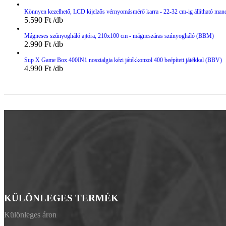
Könnyen kezelhető, LCD kijelzős vérnyomásmérő karra - 22-32 cm-ig állítható man
5.590
Ft
Mágneses szúnyogháló ajtóra, 210x100 cm - mágneszáras szúnyogháló (BBM)
2.990
Ft
Sup X Game Box 400IN1 nosztalgia kézi játékkonzol 400 beépített játékkal (BBV)
4.990
Ft
KÜLÖNLEGES TERMÉK
Különleges áron