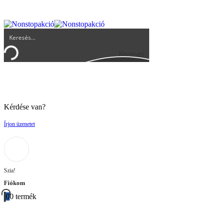
UGYFELSZOLGALAT@BIGBUY.HU
RÓLUNK
ÁSZF
Keresés
Kérdése van?
Írjon üzenetet
Szia!
Fiókom
0
0 termék