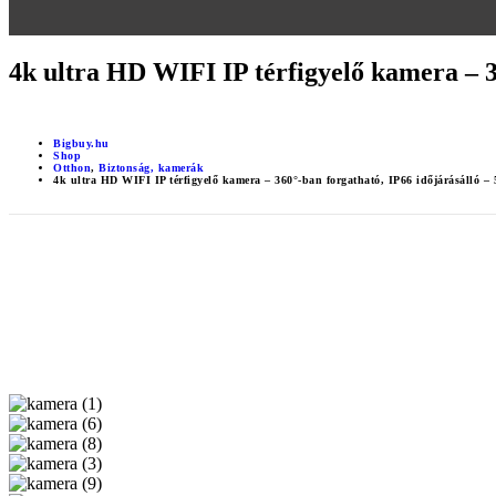
4k ultra HD WIFI IP térfigyelő kamera – 3
Bigbuy.hu
Shop
Otthon
,
Biztonság, kamerák
4k ultra HD WIFI IP térfigyelő kamera – 360°-ban forgatható, IP66 időjárásálló 