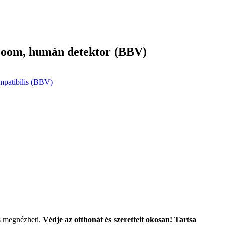
x zoom, humán detektor (BBV)
mpatibilis (BBV)
is megnézheti.
Védje az otthonát és szeretteit okosan! Tartsa