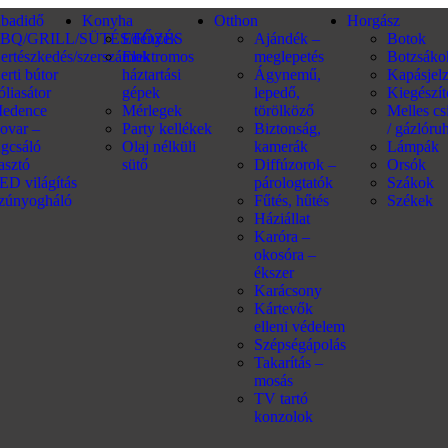
abadidő
Konyha
Otthon
Horgász
BQ/GRILL/SÜTÉS/FŐZÉS
Edények
Ajándék –
Botok
ertészkedés/szerszámok
Elektromos
meglepetés
Botzsáko
erti bútor
háztartási
Ágynemű,
Kapásjel
óliasátor
gépek
lepedő,
Kiegészí
edence
Mérlegek
törölköző
Melles c
ovar –
Party kellékek
Biztonság,
/ gázlóru
ágcsáló
Olaj nélküli
kamerák
Lámpák
iasztó
sütő
Diffúzorok –
Orsók
ED világítás
párologtatók
Szákok
zúnyogháló
Fűtés, hűtés
Székek
Háziállat
Karóra –
okosóra –
ékszer
Karácsony
Kártevők
elleni védelem
Szépségápolás
Takarítás –
mosás
TV tartó
konzolok