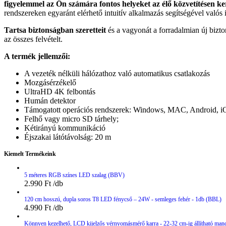
figyelemmel az Ön számára fontos helyeket az élő közvetítésen ke
rendszereken egyaránt elérhető intuitív alkalmazás segítségével való
Tartsa biztonságban szeretteit
és a vagyonát a forradalmian új bizt
az összes felvételt.
A termék jellemzői:
A vezeték nélküli hálózathoz való automatikus csatlakozás
Mozgásérzékelő
UltraHD 4K felbontás
Humán detektor
Támogatott operációs rendszerek: Windows, MAC, Android, i
Felhő vagy micro SD tárhely;
Kétirányú kommunikáció
Éjszakai látótávolság: 20 m
Kiemelt Termékeink
5 méteres RGB színes LED szalag (BBV)
2.990
Ft
120 cm hosszú, dupla soros T8 LED fénycső – 24W - semleges fehér - 1db (BBL)
4.990
Ft
Könnyen kezelhető, LCD kijelzős vérnyomásmérő karra - 22-32 cm-ig állítható man