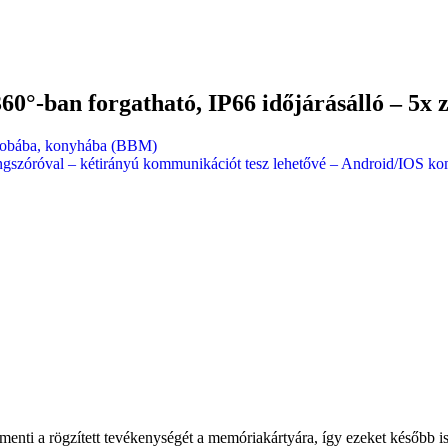
60°-ban forgatható, IP66 időjárásálló – 5
őszobába, konyhába (BBM)
ngszóróval – kétirányú kommunikációt tesz lehetővé – Android/IOS ko
lmenti a rögzített tevékenységét a memóriakártyára, így ezeket később 