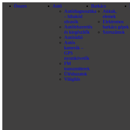
Összes
Autó
Barkács
Autódiagnosztika
Akkuk,
– hibakód
elemek
olvasók
Elektromos
Autófelszerelés
barkács gépek
és kiegészítők
Szerszámok
Autórádió
Autós
kamerák –
GPS
nyomkövetők
FM
transzmitterek
Üléshuzatok
Világítás