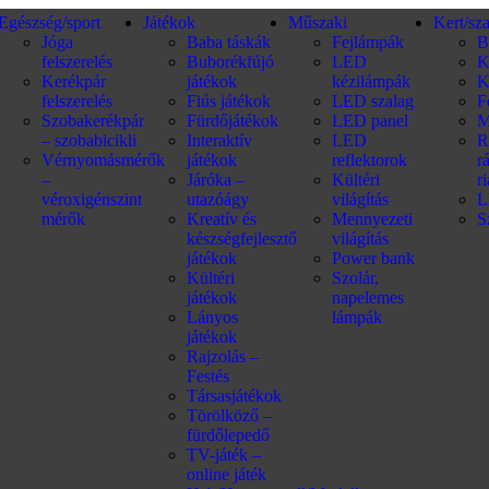
Egészség/sport
Játékok
Műszaki
Kert/sz
Jóga
Baba táskák
Fejlámpák
B
felszerelés
Buborékfújó
LED
K
Kerékpár
játékok
kézilámpák
K
felszerelés
Fiús játékok
LED szalag
F
Szobakerékpár
Fürdőjátékok
LED panel
M
– szobabicikli
Interaktív
LED
R
Vérnyomásmérők
játékok
reflektorok
r
–
Járóka –
Kültéri
r
véroxigénszint
utazóágy
világítás
L
mérők
Kreatív és
Mennyezeti
S
készségfejlesztő
világítás
játékok
Power bank
Kültéri
Szolár,
játékok
napelemes
Lányos
lámpák
játékok
Rajzolás –
Festés
Társasjátékok
Törölköző –
fürdőlepedő
TV-játék –
online játék