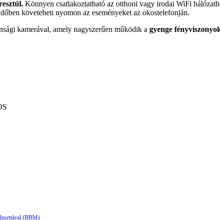
resztül.
Könnyen csatlakoztatható az otthoni vagy irodai WiFi hálózat
s időben követeheti nyomon az eseményeket az okostelefonján.
onsági kamerával,
amely nagyszerűen működik a
gyenge fényviszonyok
OS
dzsettával (BBM)