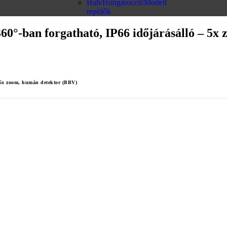
Hab/Hungarocell/Modell
repülők
60°-ban forgatható, IP66 időjárásálló – 5
– 5x zoom, humán detektor (BBV)