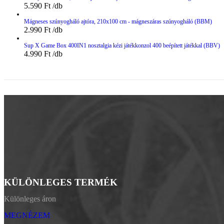
5.590
Ft
Mágneses szúnyogháló ajtóra, 210x100 cm - mágneszáras szúnyogháló (BBM)
2.990
Ft
Sup X Game Box 400IN1 nosztalgia kézi játékkonzol 400 beépített játékkal (BBV)
4.990
Ft
KÜLÖNLEGES TERMÉK
Különleges áron
MEGNÉZEM