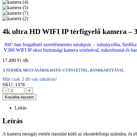
4k ultra HD WIFI IP térfigyelő kamera – 3
360°-ban forgatható szerelésmentes sarokpolc – zuhanyzóba, fürd
V380 WIFI IP okos biztonsági kamera szirénával, mikrofonnal és ha
17.490
Ft
A TERMÉK MEGVÁSÁROLHATÓ: UTÁNVÉTTEL, BANKKÁRTYÁVAL
Már csak 3 db van raktáron!
SKU:
1378
-
+
Kosárba teszem
Leírás
Leírás
A kamera mozgás esetén riasztást küld az okostelefonja számára, és e