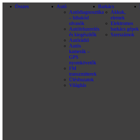
Összes
Autó
Barkács
Autódiagnosztika
Akkuk,
– hibakód
elemek
olvasók
Elektromos
Autófelszerelés
barkács gépek
és kiegészítők
Szerszámok
Autórádió
Autós
kamerák –
GPS
nyomkövetők
FM
transzmitterek
Üléshuzatok
Világítás