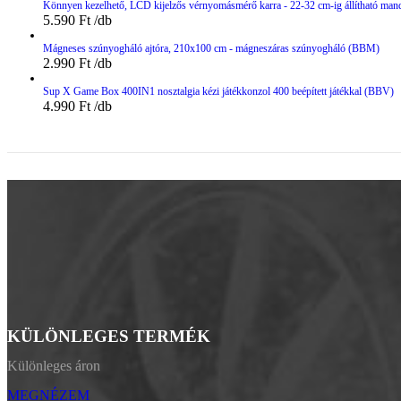
Könnyen kezelhető, LCD kijelzős vérnyomásmérő karra - 22-32 cm-ig állítható man
5.590
Ft
Mágneses szúnyogháló ajtóra, 210x100 cm - mágneszáras szúnyogháló (BBM)
2.990
Ft
Sup X Game Box 400IN1 nosztalgia kézi játékkonzol 400 beépített játékkal (BBV)
4.990
Ft
KÜLÖNLEGES TERMÉK
Különleges áron
MEGNÉZEM