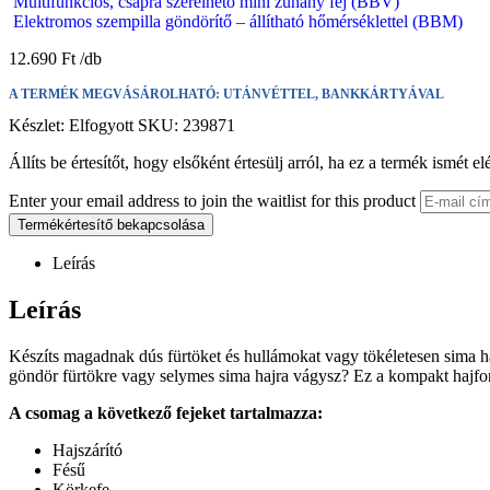
Multifunkciós, csapra szerelhető mini zuhany fej (BBV)
Elektromos szempilla göndörítő – állítható hőmérséklettel (BBM)
12.690
Ft
A TERMÉK MEGVÁSÁROLHATÓ: UTÁNVÉTTEL, BANKKÁRTYÁVAL
Készlet:
Elfogyott
SKU:
239871
Állíts be értesítőt, hogy elsőként értesülj arról, ha ez a termék ismét el
Enter your email address to join the waitlist for this product
Termékértesítő bekapcsolása
Leírás
Leírás
Készíts magadnak dús fürtöket és hullámokat vagy tökéletesen sima haj
göndör fürtökre vagy selymes sima hajra vágysz? Ez a kompakt hajfo
A csomag a következő fejeket tartalmazza:
Hajszárító
Fésű
Körkefe