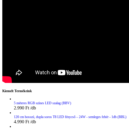
Kiemelt Termékeink
5 méteres RGB színes LED szalag (BBV)
2.990
Ft
120 cm hosszú, dupla soros T8 LED fénycső – 24W - semleges fehér - 1db (BBL)
4.990
Ft