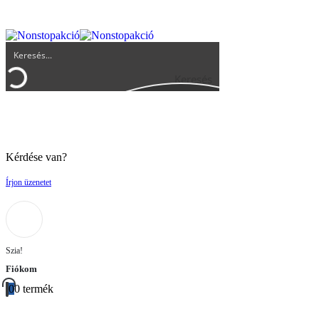
UGYFELSZOLGALAT@BIGBUY.HU
RÓLUNK
ÁSZF
Keresés
Kérdése van?
Írjon üzenetet
Szia!
Fiókom
0
0 termék