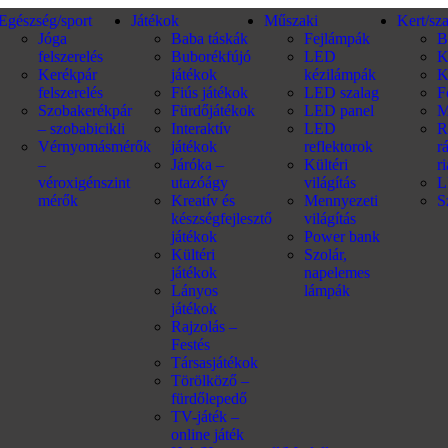
Egészség/sport
Játékok
Műszaki
Kert/sz
Jóga
Baba táskák
Fejlámpák
B
felszerelés
Buborékfújó
LED
K
Kerékpár
játékok
kézilámpák
K
felszerelés
Fiús játékok
LED szalag
F
Szobakerékpár
Fürdőjátékok
LED panel
M
– szobabicikli
Interaktív
LED
R
Vérnyomásmérők
játékok
reflektorok
r
–
Járóka –
Kültéri
r
véroxigénszint
utazóágy
világítás
L
mérők
Kreatív és
Mennyezeti
S
készségfejlesztő
világítás
játékok
Power bank
Kültéri
Szolár,
játékok
napelemes
Lányos
lámpák
játékok
Rajzolás –
Festés
Társasjátékok
Törölköző –
fürdőlepedő
TV-játék –
online játék