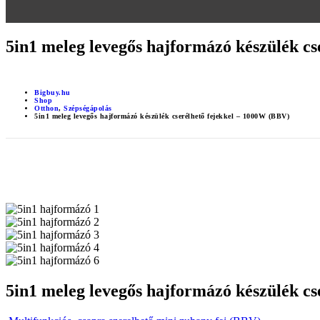
5in1 meleg levegős hajformázó készülék c
Bigbuy.hu
Shop
Otthon
,
Szépségápolás
5in1 meleg levegős hajformázó készülék cserélhető fejekkel – 1000W (BBV)
5in1 meleg levegős hajformázó készülék c