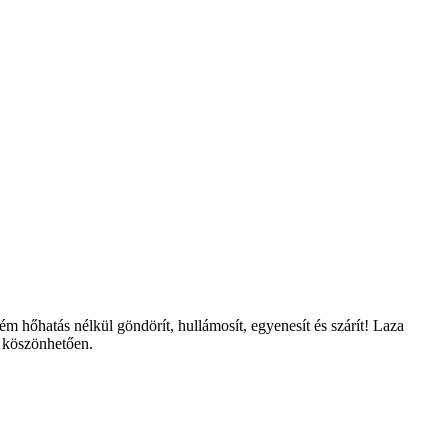
m hőhatás nélkül göndörít, hullámosít, egyenesít és szárít! Laza
k köszönhetően.