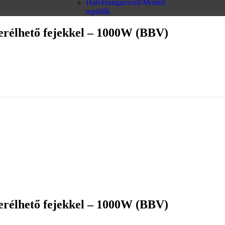
Hab/Hungarocell/Modell
repülők
serélhető fejekkel – 1000W (BBV)
serélhető fejekkel – 1000W (BBV)