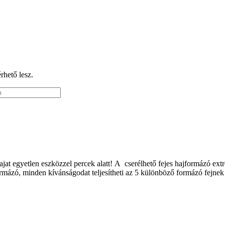
érhető lesz.
at egyetlen eszközzel percek alatt! A cserélhető fejes hajformázó extré
rmázó, minden kívánságodat teljesítheti az 5 különböző formázó fejne