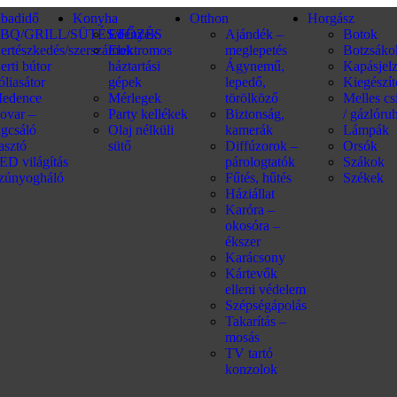
abadidő
Konyha
Otthon
Horgász
BQ/GRILL/SÜTÉS/FŐZÉS
Edények
Ajándék –
Botok
ertészkedés/szerszámok
Elektromos
meglepetés
Botzsáko
erti bútor
háztartási
Ágynemű,
Kapásjel
óliasátor
gépek
lepedő,
Kiegészí
edence
Mérlegek
törölköző
Melles c
ovar –
Party kellékek
Biztonság,
/ gázlóru
ágcsáló
Olaj nélküli
kamerák
Lámpák
iasztó
sütő
Diffúzorok –
Orsók
ED világítás
párologtatók
Szákok
zúnyogháló
Fűtés, hűtés
Székek
Háziállat
Karóra –
okosóra –
ékszer
Karácsony
Kártevők
elleni védelem
Szépségápolás
Takarítás –
mosás
TV tartó
konzolok