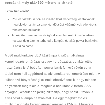
bocsát ki, mely akár 500 méterre is látható.
Extra funkciók:
Por- és vízálló. A por- és vízálló IP44 védettségi osztályának
megfelelően a lámpa a nehéz időjárási körülmények ellenére is
tökéletesen működik.
A beépített, magas minőségű akkumulátornak köszönhetően
hosszú ideig üzemeltetheted a lámpát, és akár power bankként
is használhatod
A 856 multifunkciós LED kézilámpa kiválóan alkalmas
kempingezésre, túrázásra vagy horgászatra, de akár otthoni
használatra is. A beépített power bank funkció révén soha
többé nem kell aggódnod az akkumulátorod lemerülése miatt. A
különböző fényerősségi szintek lehetővé teszik, hogy minden
helyzetben megtaláld a megfelelő beállítást. A tartós, ABS
anyagból készült ház pedig biztosítja, hogy hosszú távon is
élvezhesd a lámpa használatát. Ha egy megbízható és
multifunkcionális keresőlámpát keresel, a 856 multifunkciós