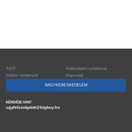
ÁSZF
Adatvédelmi nyilatkozat
Elállási nyilatkozat
Kapcsolat
NAGYKERESKEDELEM
KÉRDÉSE VAN?
ugyfelszolgalat@bigbuy.hu