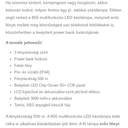
Ha szeretsz túrázni, kempingezni vagy horgászni, akkor
biztosan tudod, milyen fontos egy jó, taktikai zseblámpa. Ebben
segít neked a 856 multifunkciós LED kézilámpa, melynek erős
fénye mellett még lehetőséged van telefonod feltöltésére is,
köszönhetően a beépített power bank funkciójának.
A termék jellemzői:
3 fényerősségi szint
Power bank funkció
Fehér fény
Por- és vízálló (IP44)
Fénytávolság 500 m
Beépített LED Chip Osram 55+ COB panel
LCD kijelzővel és akkumulátor-szint jelzővel ellátva
Beépített 3600 mAh-s akkumulátor
Tartós, ABS anyagból készült ház
A fénytávolság 500 m. A 856 multifunkciós LED kézilámpa több
célra is alkalmas kialakításban jött létre. A fő lámpa
erős fényt