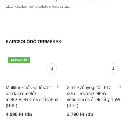
LED kézilámpa tökéletes választás.
KAPCSOLÓDÓ TERMÉKEK
NÉPSZERŰ
Multifunkciós kertészeti
2in1 Szúnyogirtó LED
olló facsemeték
izzó – rovarok elleni
metszéséhez és oltásához
védelem és éjjeli fény 15W
(BBL)
(BBL)
4.090
Ft
2.790
Ft