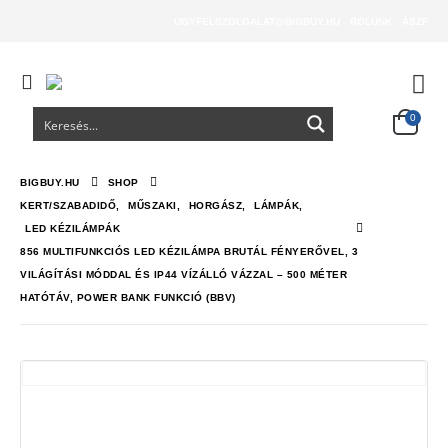
UGYFELSZOLGALAT@BIGBUY.HU
RÓLUNK
ÁSZF
0
BIGBUY.HU
SHOP
KERT/SZABADIDŐ
,
MŰSZAKI
,
HORGÁSZ
,
LÁMPÁK
,
LED KÉZILÁMPÁK
856 MULTIFUNKCIÓS LED KÉZILÁMPA BRUTÁL FÉNYERŐVEL, 3
VILÁGÍTÁSI MÓDDAL ÉS IP44 VÍZÁLLÓ VÁZZAL – 500 MÉTER
HATÓTÁV, POWER BANK FUNKCIÓ (BBV)