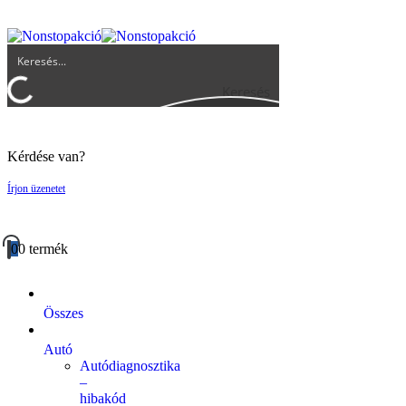
UGYFELSZOLGALAT@BIGBUY.HU
RÓLUNK
ÁSZF
Keresés
Kérdése van?
Írjon üzenetet
0
0 termék
Összes
Autó
Autódiagnosztika
–
hibakód