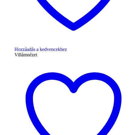
Hozzáadás a kedvencekhez
Villámnézet