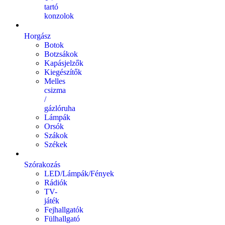
tartó
konzolok
Horgász
Botok
Botzsákok
Kapásjelzők
Kiegészítők
Melles
csizma
/
gázlóruha
Lámpák
Orsók
Szákok
Székek
Szórakozás
LED/Lámpák/Fények
Rádiók
TV-
játék
Fejhallgatók
Fülhallgató