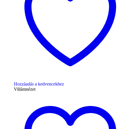
Hozzáadás a kedvencekhez
Villámnézet