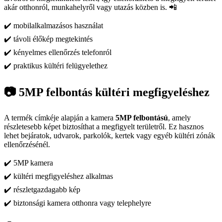
akár otthonról, munkahelyről vagy utazás közben is. 📲
✔️ mobilalkalmazásos használat
✔️ távoli élőkép megtekintés
✔️ kényelmes ellenőrzés telefonról
✔️ praktikus kültéri felügyelethez
📷 5MP felbontás kültéri megfigyeléshez
A termék címkéje alapján a kamera
5MP felbontású
, amely
részletesebb képet biztosíthat a megfigyelt területről. Ez hasznos
lehet bejáratok, udvarok, parkolók, kertek vagy egyéb kültéri zónák
ellenőrzésénél.
✔️ 5MP kamera
✔️ kültéri megfigyeléshez alkalmas
✔️ részletgazdagabb kép
✔️ biztonsági kamera otthonra vagy telephelyre