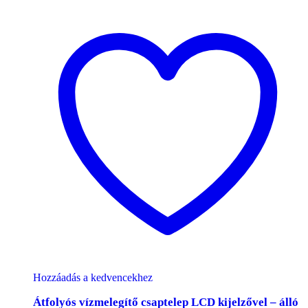
Hozzáadás a kedvencekhez
Átfolyós vízmelegítő csaptelep LCD kijelzővel – álló