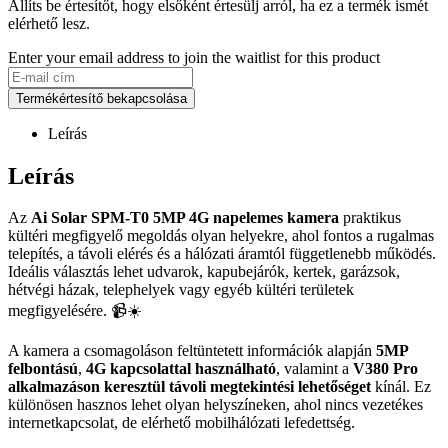
Állíts be értesítőt, hogy elsőként értesülj arról, ha ez a termék ismét
elérhető lesz.
Enter your email address to join the waitlist for this product
Termékértesítő bekapcsolása
Leírás
Leírás
Az
Ai Solar SPM-T0 5MP 4G napelemes kamera
praktikus
kültéri megfigyelő megoldás olyan helyekre, ahol fontos a rugalmas
telepítés, a távoli elérés és a hálózati áramtól függetlenebb működés.
Ideális választás lehet udvarok, kapubejárók, kertek, garázsok,
hétvégi házak, telephelyek vagy egyéb kültéri területek
megfigyelésére. 📹☀️
A kamera a csomagoláson feltüntetett információk alapján
5MP
felbontású
,
4G kapcsolattal használható
, valamint a
V380 Pro
alkalmazáson keresztül távoli megtekintési lehetőséget
kínál. Ez
különösen hasznos lehet olyan helyszíneken, ahol nincs vezetékes
internetkapcsolat, de elérhető mobilhálózati lefedettség.