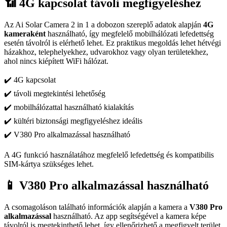
📶 4G kapcsolat távoli megfigyeléshez
Az Ai Solar Camera 2 in 1 a dobozon szereplő adatok alapján
4G
kameraként
használható, így megfelelő mobilhálózati lefedettség
esetén távolról is elérhető lehet. Ez praktikus megoldás lehet hétvégi
házakhoz, telephelyekhez, udvarokhoz vagy olyan területekhez,
ahol nincs kiépített WiFi hálózat.
✔️ 4G kapcsolat
✔️ távoli megtekintési lehetőség
✔️ mobilhálózattal használható kialakítás
✔️ kültéri biztonsági megfigyeléshez ideális
✔️ V380 Pro alkalmazással használható
A 4G funkció használatához megfelelő lefedettség és kompatibilis
SIM-kártya szükséges lehet.
📱 V380 Pro alkalmazással használható
A csomagoláson található információk alapján a kamera a
V380 Pro
alkalmazással
használható. Az app segítségével a kamera képe
távolról is megtekinthető lehet, így ellenőrizhető a megfigyelt terület