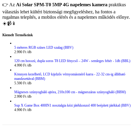
👉 Az
Ai Solar SPM-T0 5MP 4G napelemes kamera
praktikus
választás lehet kültéri biztonsági megfigyeléshez, ha fontos a
rugalmas telepítés, a mobilos elérés és a napelemes működés előnye.
☀️📹📱
Kiemelt Termékeink
5 méteres RGB színes LED szalag (BBV)
2.990
Ft
120 cm hosszú, dupla soros T8 LED fénycső – 24W - semleges fehér - 1db (BBL)
4.990
Ft
Könnyen kezelhető, LCD kijelzős vérnyomásmérő karra - 22-32 cm-ig állítható
mandzsettával (BBM)
5.590
Ft
Mágneses szúnyogháló ajtóra, 210x100 cm - mágneszáras szúnyogháló (BBM)
2.990
Ft
Sup X Game Box 400IN1 nosztalgia kézi játékkonzol 400 beépített játékkal (BBV)
4.990
Ft