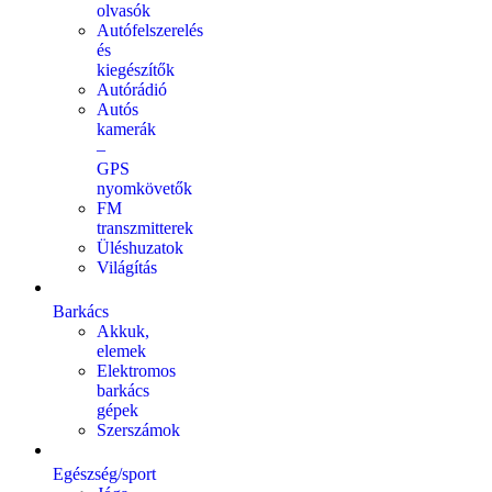
olvasók
Autófelszerelés
és
kiegészítők
Autórádió
Autós
kamerák
–
GPS
nyomkövetők
FM
transzmitterek
Üléshuzatok
Világítás
Barkács
Akkuk,
elemek
Elektromos
barkács
gépek
Szerszámok
Egészség/sport