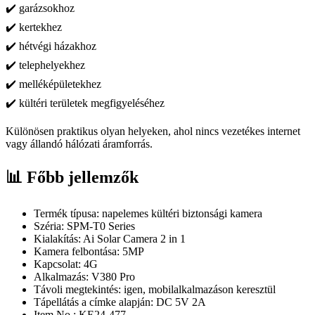
✔️ garázsokhoz
✔️ kertekhez
✔️ hétvégi házakhoz
✔️ telephelyekhez
✔️ melléképületekhez
✔️ kültéri területek megfigyeléséhez
Különösen praktikus olyan helyeken, ahol nincs vezetékes internet
vagy állandó hálózati áramforrás.
📊 Főbb jellemzők
Termék típusa: napelemes kültéri biztonsági kamera
Széria: SPM-T0 Series
Kialakítás: Ai Solar Camera 2 in 1
Kamera felbontása: 5MP
Kapcsolat: 4G
Alkalmazás: V380 Pro
Távoli megtekintés: igen, mobilalkalmazáson keresztül
Tápellátás a címke alapján: DC 5V 2A
Item No.: KE24-477