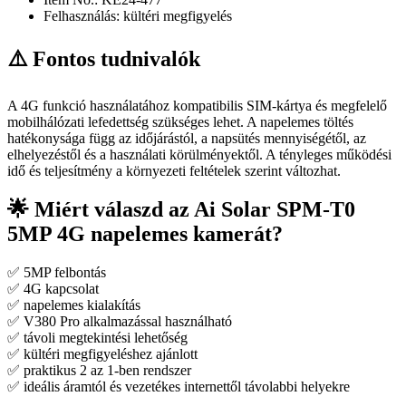
Felhasználás: kültéri megfigyelés
⚠️ Fontos tudnivalók
A 4G funkció használatához kompatibilis SIM-kártya és megfelelő
mobilhálózati lefedettség szükséges lehet. A napelemes töltés
hatékonysága függ az időjárástól, a napsütés mennyiségétől, az
elhelyezéstől és a használati körülményektől. A tényleges működési
idő és teljesítmény a környezeti feltételek szerint változhat.
🌟 Miért válaszd az Ai Solar SPM-T0
5MP 4G napelemes kamerát?
✅ 5MP felbontás
✅ 4G kapcsolat
✅ napelemes kialakítás
✅ V380 Pro alkalmazással használható
✅ távoli megtekintési lehetőség
✅ kültéri megfigyeléshez ajánlott
✅ praktikus 2 az 1-ben rendszer
✅ ideális áramtól és vezetékes internettől távolabbi helyekre