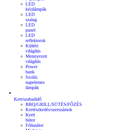
LED
kézilámpák
LED
szalag
LED
panel
LED
reflektorok
Kültéri
világítás
Mennyezeti
világítás
Power
bank
Szolár,
napelemes
lámpák
Kert/szabadidő
BBQ/GRILL/SÜTÉS/FŐZÉS
Kertészkedés/szerszámok
Kerti
bútor
Fóliasátor