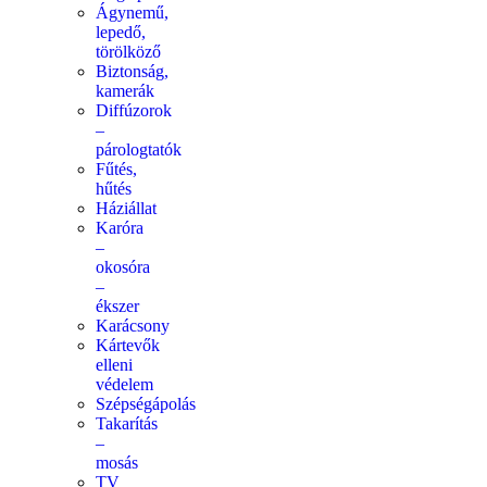
Ágynemű,
lepedő,
törölköző
Biztonság,
kamerák
Diffúzorok
–
párologtatók
Fűtés,
hűtés
Háziállat
Karóra
–
okosóra
–
ékszer
Karácsony
Kártevők
elleni
védelem
Szépségápolás
Takarítás
–
mosás
TV