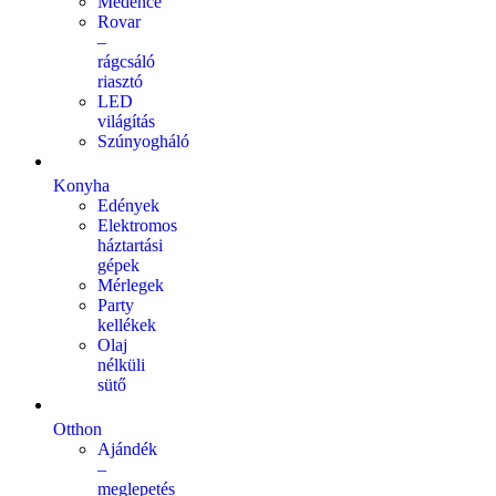
Medence
Rovar
–
rágcsáló
riasztó
LED
világítás
Szúnyogháló
Konyha
Edények
Elektromos
háztartási
gépek
Mérlegek
Party
kellékek
Olaj
nélküli
sütő
Otthon
Ajándék
–
meglepetés