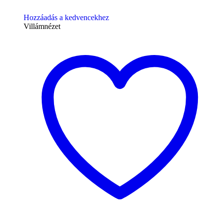
Hozzáadás a kedvencekhez
Villámnézet