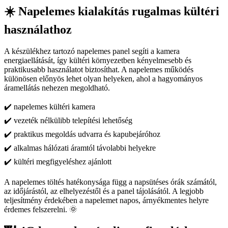
☀️ Napelemes kialakítás rugalmas kültéri
használathoz
A készülékhez tartozó napelemes panel segíti a kamera
energiaellátását, így kültéri környezetben kényelmesebb és
praktikusabb használatot biztosíthat. A napelemes működés
különösen előnyös lehet olyan helyeken, ahol a hagyományos
áramellátás nehezen megoldható.
✔️ napelemes kültéri kamera
✔️ vezeték nélkülibb telepítési lehetőség
✔️ praktikus megoldás udvarra és kapubejáróhoz
✔️ alkalmas hálózati áramtól távolabbi helyekre
✔️ kültéri megfigyeléshez ajánlott
A napelemes töltés hatékonysága függ a napsütéses órák számától,
az időjárástól, az elhelyezéstől és a panel tájolásától. A legjobb
teljesítmény érdekében a napelemet napos, árnyékmentes helyre
érdemes felszerelni. 🌞