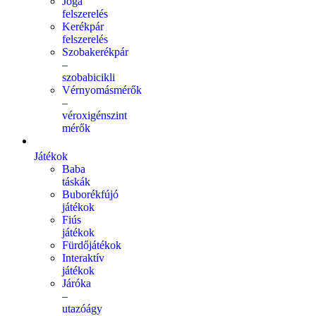
Jóga
felszerelés
Kerékpár
felszerelés
Szobakerékpár
–
szobabicikli
Vérnyomásmérők
–
véroxigénszint
mérők
Játékok
Baba
táskák
Buborékfújó
játékok
Fiús
játékok
Fürdőjátékok
Interaktív
játékok
Járóka
–
utazóágy