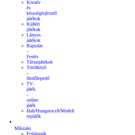
Kreatív
és
készségfejlesztő
játékok
Kültéri
játékok
Lányos
játékok
Rajzolás
–
Festés
Társasjátékok
Törölköző
–
fürdőlepedő
TV-
játék
–
online
játék
Hab/Hungarocell/Modell
repülők
Műszaki
Fejlámpák