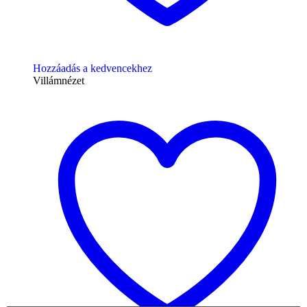
Hozzáadás a kedvencekhez
Villámnézet