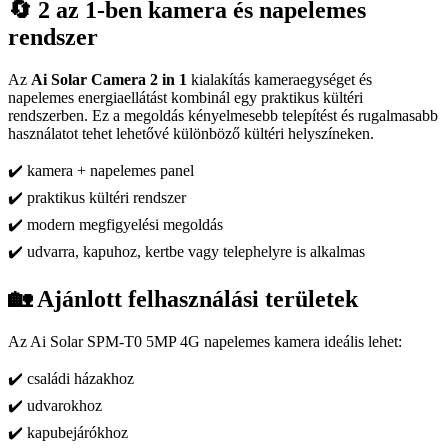
🔄 2 az 1-ben kamera és napelemes
rendszer
Az
Ai Solar Camera 2 in 1
kialakítás kameraegységet és
napelemes energiaellátást kombinál egy praktikus kültéri
rendszerben. Ez a megoldás kényelmesebb telepítést és rugalmasabb
használatot tehet lehetővé különböző kültéri helyszíneken.
✔️ kamera + napelemes panel
✔️ praktikus kültéri rendszer
✔️ modern megfigyelési megoldás
✔️ udvarra, kapuhoz, kertbe vagy telephelyre is alkalmas
🏡 Ajánlott felhasználási területek
Az Ai Solar SPM-T0 5MP 4G napelemes kamera ideális lehet:
✔️ családi házakhoz
✔️ udvarokhoz
✔️ kapubejárókhoz