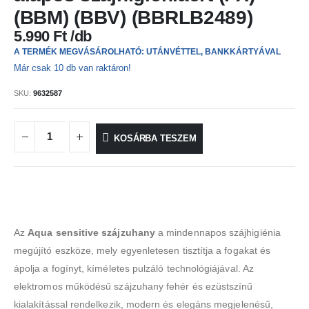
(BBM) (BBV) (BBRLB2489)
5.990
Ft
A TERMÉK MEGVÁSÁROLHATÓ: UTÁNVÉTTEL, BANKKÁRTYÁVAL
Már csak 10 db van raktáron!
SKU:
9632587
KOSÁRBA TESZEM
Az
Aqua sensitive szájzuhany
a mindennapos szájhigiénia
megújító eszköze, mely egyenletesen tisztítja a fogakat és
ápolja a fogínyt, kíméletes pulzáló technológiájával. Az
elektromos működésű szájzuhany fehér és ezüstszínű
kialakítással rendelkezik, modern és elegáns megjelenésű,