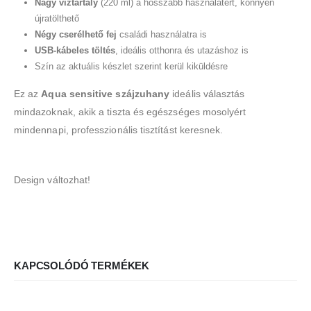
Nagy víztartály
(220 ml) a hosszabb használatért, könnyen
újratölthető
Négy cserélhető fej
családi használatra is
USB-kábeles töltés
, ideális otthonra és utazáshoz is
Szín az aktuális készlet szerint kerül kiküldésre
Ez az
Aqua sensitive szájzuhany
ideális választás
mindazoknak, akik a tiszta és egészséges mosolyért
mindennapi, professzionális tisztítást keresnek.
Design változhat!
KAPCSOLÓDÓ TERMÉKEK