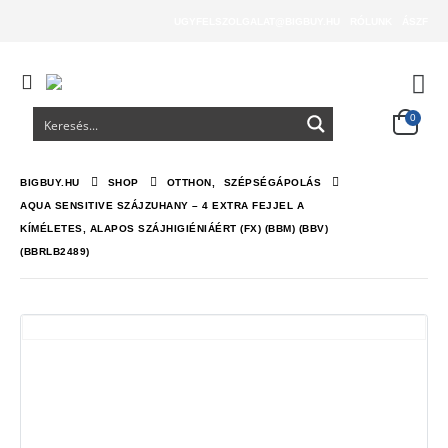
UGYFELSZOLGALAT@BIGBUY.HU
RÓLUNK
ÁSZF
0
BIGBUY.HU
SHOP
OTTHON
,
SZÉPSÉGÁPOLÁS
AQUA SENSITIVE SZÁJZUHANY – 4 EXTRA FEJJEL A
KÍMÉLETES, ALAPOS SZÁJHIGIÉNIÁÉRT (FX) (BBM) (BBV)
(BBRLB2489)