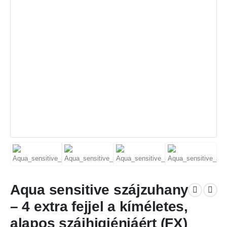
Aqua sensitive szájzuhany
– 4 extra fejjel a kíméletes,
alapos szájhigiéniáért (FX)