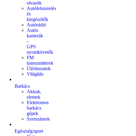
olvasók
Autófelszerelés
és
kiegészítők
Autórádió
Autós
kamerák
–
GPS
nyomkövetők
FM
transzmitterek
Üléshuzatok
Világítás
Barkács
Akkuk,
elemek
Elektromos
barkács
gépek
Szerszámok
Egészség/sport