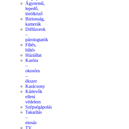
Ágynemű,
lepedő,
törölköző
Biztonság,
kamerák
Diffúzorok
–
párologtatók
Fűtés,
hűtés
Háziállat
Karóra
–
okosóra
–
ékszer
Karácsony
Kártevők
elleni
védelem
Szépségápolás
Takarítás
–
mosás
TV