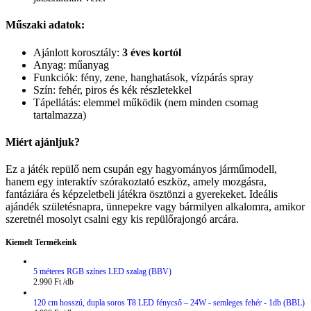
Műszaki adatok:
Ajánlott korosztály:
3 éves kortól
Anyag: műanyag
Funkciók: fény, zene, hanghatások, vízpárás spray
Szín: fehér, piros és kék részletekkel
Tápellátás: elemmel működik (nem minden csomag
tartalmazza)
Miért ajánljuk?
Ez a játék repülő nem csupán egy hagyományos járműmodell,
hanem egy interaktív szórakoztató eszköz, amely mozgásra,
fantáziára és képzeletbeli játékra ösztönzi a gyerekeket. Ideális
ajándék születésnapra, ünnepekre vagy bármilyen alkalomra, amikor
szeretnél mosolyt csalni egy kis repülőrajongó arcára.
Kiemelt Termékeink
5 méteres RGB színes LED szalag (BBV)
2.990
Ft
120 cm hosszú, dupla soros T8 LED fénycső – 24W - semleges fehér - 1db (BBL)