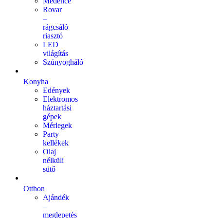
Medence
Rovar
–
rágcsáló
riasztó
LED
világítás
Szúnyogháló
Konyha
Edények
Elektromos
háztartási
gépek
Mérlegek
Party
kellékek
Olaj
nélküli
sütő
Otthon
Ajándék
–
meglepetés