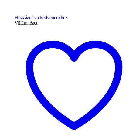
Hozzáadás a kedvencekhez
Villámnézet