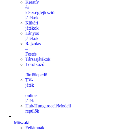
Kreatív
és
készségfejlesztő
játékok
Kültéri
játékok
Lányos
játékok
Rajzolás
–
Festés
Társasjátékok
Törölköző
–
fürdőlepedő
TV-
játék
–
online
játék
Hab/Hungarocell/Modell
repülők
Műszaki
Fejlámpák