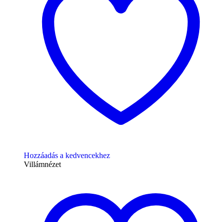
Hozzáadás a kedvencekhez
Villámnézet