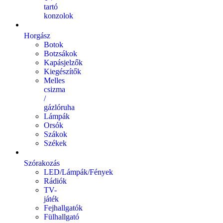
tartó
konzolok
Horgász
Botok
Botzsákok
Kapásjelzők
Kiegészítők
Melles
csizma
/
gázlóruha
Lámpák
Orsók
Szákok
Székek
Szórakozás
LED/Lámpák/Fények
Rádiók
TV-
játék
Fejhallgatók
Fülhallgató