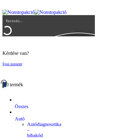
UGYFELSZOLGALAT@BIGBUY.HU
RÓLUNK
ÁSZF
Keresés
Kérdése van?
Írjon üzenetet
0
0 termék
Összes
Autó
Autódiagnosztika
–
hibakód