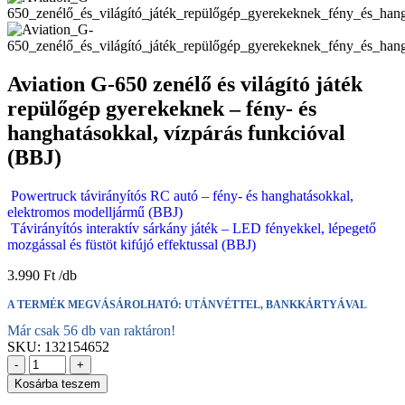
Aviation G-650 zenélő és világító játék
repülőgép gyerekeknek – fény- és
hanghatásokkal, vízpárás funkcióval
(BBJ)
Powertruck távirányítós RC autó – fény- és hanghatásokkal,
elektromos modelljármű (BBJ)
Távirányítós interaktív sárkány játék – LED fényekkel, lépegető
mozgással és füstöt kifújó effektussal (BBJ)
3.990
Ft
A TERMÉK MEGVÁSÁROLHATÓ: UTÁNVÉTTEL, BANKKÁRTYÁVAL
Már csak 56 db van raktáron!
SKU:
132154652
-
+
Kosárba teszem