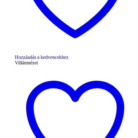
Hozzáadás a kedvencekhez
Villámnézet