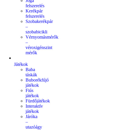
Jóga
felszerelés
Kerékpár
felszerelés
Szobakerékpár
–
szobabicikli
Vérnyomásmérők
–
véroxigénszint
mérők
Játékok
Baba
táskák
Buborékfújó
játékok
Fiús
játékok
Fürdőjátékok
Interaktív
játékok
Járóka
–
utazóágy