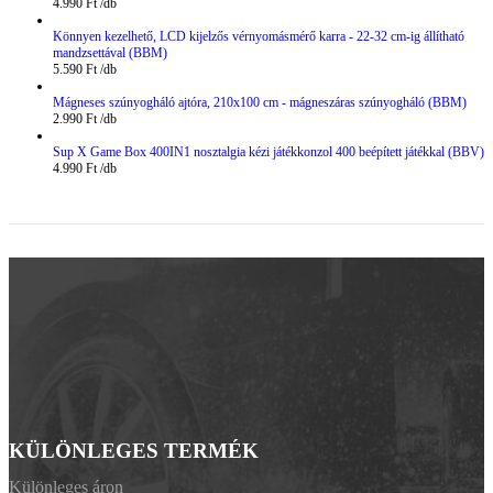
4.990
Ft
Könnyen kezelhető, LCD kijelzős vérnyomásmérő karra - 22-32 cm-ig állítható
mandzsettával (BBM)
5.590
Ft
Mágneses szúnyogháló ajtóra, 210x100 cm - mágneszáras szúnyogháló (BBM)
2.990
Ft
Sup X Game Box 400IN1 nosztalgia kézi játékkonzol 400 beépített játékkal (BBV)
4.990
Ft
KÜLÖNLEGES TERMÉK
Különleges áron