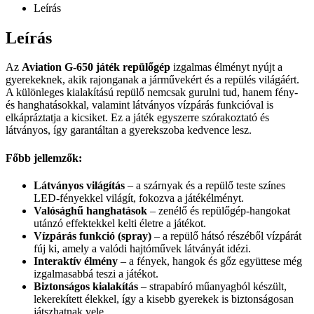
Leírás
Leírás
Az
Aviation G-650 játék repülőgép
izgalmas élményt nyújt a
gyerekeknek, akik rajonganak a járművekért és a repülés világáért.
A különleges kialakítású repülő nemcsak gurulni tud, hanem fény-
és hanghatásokkal, valamint látványos vízpárás funkcióval is
elkápráztatja a kicsiket. Ez a játék egyszerre szórakoztató és
látványos, így garantáltan a gyerekszoba kedvence lesz.
Főbb jellemzők:
Látványos világítás
– a szárnyak és a repülő teste színes
LED-fényekkel világít, fokozva a játékélményt.
Valósághű hanghatások
– zenélő és repülőgép-hangokat
utánzó effektekkel kelti életre a játékot.
Vízpárás funkció (spray)
– a repülő hátsó részéből vízpárát
fúj ki, amely a valódi hajtóművek látványát idézi.
Interaktív élmény
– a fények, hangok és gőz együttese még
izgalmasabbá teszi a játékot.
Biztonságos kialakítás
– strapabíró műanyagból készült,
lekerekített élekkel, így a kisebb gyerekek is biztonságosan
játszhatnak vele.