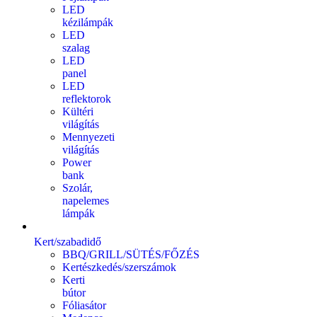
LED
kézilámpák
LED
szalag
LED
panel
LED
reflektorok
Kültéri
világítás
Mennyezeti
világítás
Power
bank
Szolár,
napelemes
lámpák
Kert/szabadidő
BBQ/GRILL/SÜTÉS/FŐZÉS
Kertészkedés/szerszámok
Kerti
bútor
Fóliasátor