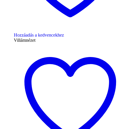
Hozzáadás a kedvencekhez
Villámnézet