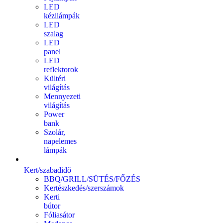
LED
kézilámpák
LED
szalag
LED
panel
LED
reflektorok
Kültéri
világítás
Mennyezeti
világítás
Power
bank
Szolár,
napelemes
lámpák
Kert/szabadidő
BBQ/GRILL/SÜTÉS/FŐZÉS
Kertészkedés/szerszámok
Kerti
bútor
Fóliasátor