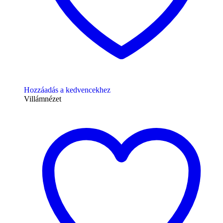
Hozzáadás a kedvencekhez
Villámnézet