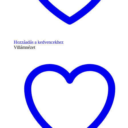
Hozzáadás a kedvencekhez
Villámnézet