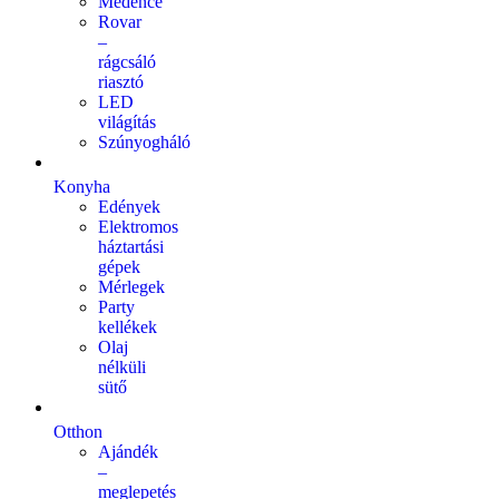
Medence
Rovar
–
rágcsáló
riasztó
LED
világítás
Szúnyogháló
Konyha
Edények
Elektromos
háztartási
gépek
Mérlegek
Party
kellékek
Olaj
nélküli
sütő
Otthon
Ajándék
–
meglepetés