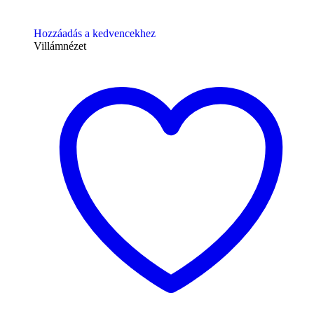
Hozzáadás a kedvencekhez
Villámnézet