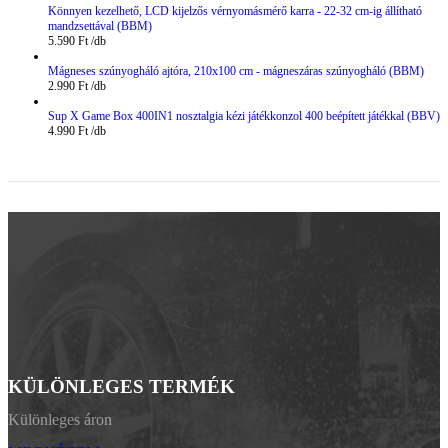
Könnyen kezelhető, LCD kijelzős vérnyomásmérő karra - 22-32 cm-ig állítható
mandzsettával (BBM)
5.590
Ft
Mágneses szúnyogháló ajtóra, 210x100 cm - mágneszáras szúnyogháló (BBM)
2.990
Ft
Sup X Game Box 400IN1 nosztalgia kézi játékkonzol 400 beépített játékkal (BBV)
4.990
Ft
KÜLÖNLEGES TERMÉK
Különleges áron