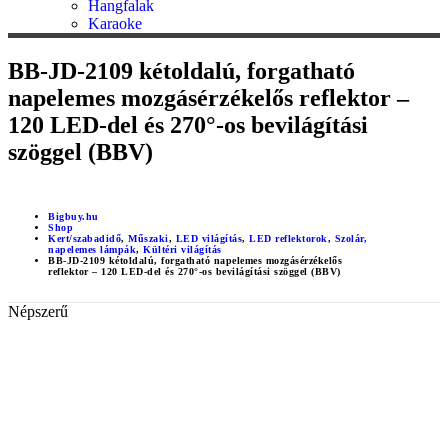
Hangfalak
Karaoke
BB-JD-2109 kétoldalú, forgatható
napelemes mozgásérzékelős reflektor –
120 LED-del és 270°-os bevilágítási
szöggel (BBV)
Bigbuy.hu
Shop
Kert/szabadidő
,
Műszaki
,
LED világítás
,
LED reflektorok
,
Szolár,
napelemes lámpák
,
Kültéri világítás
BB-JD-2109 kétoldalú, forgatható napelemes mozgásérzékelős
reflektor – 120 LED-del és 270°-os bevilágítási szöggel (BBV)
Népszerű