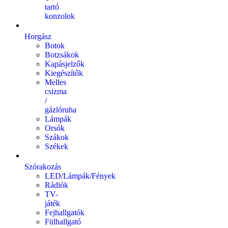
tartó
konzolok
Horgász
Botok
Botzsákok
Kapásjelzők
Kiegészítők
Melles
csizma
/
gázlóruha
Lámpák
Orsók
Szákok
Székek
Szórakozás
LED/Lámpák/Fények
Rádiók
TV-
játék
Fejhallgatók
Fülhallgató