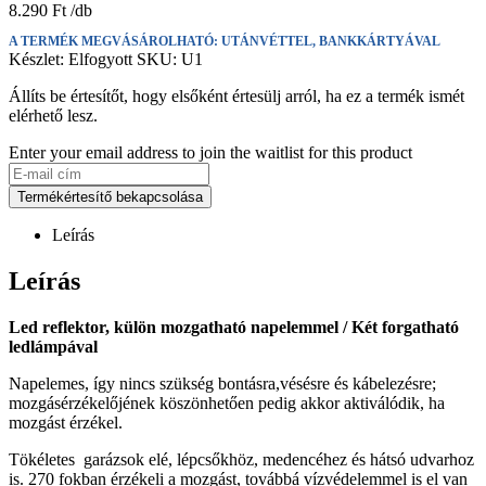
8.290
Ft
A TERMÉK MEGVÁSÁROLHATÓ: UTÁNVÉTTEL, BANKKÁRTYÁVAL
Készlet:
Elfogyott
SKU:
U1
Állíts be értesítőt, hogy elsőként értesülj arról, ha ez a termék ismét
elérhető lesz.
Enter your email address to join the waitlist for this product
Termékértesítő bekapcsolása
Leírás
Leírás
Led reflektor, külön mozgatható napelemmel / Két forgatható
ledlámpával
Napelemes, így nincs szükség bontásra,vésésre és kábelezésre;
mozgásérzékelőjének köszönhetően pedig akkor aktiválódik, ha
mozgást érzékel.
Tökéletes garázsok elé, lépcsőkhöz, medencéhez és hátsó udvarhoz
is. 270 fokban érzékeli a mozgást, továbbá vízvédelemmel is el van