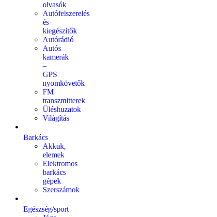
olvasók
Autófelszerelés
és
kiegészítők
Autórádió
Autós
kamerák
–
GPS
nyomkövetők
FM
transzmitterek
Üléshuzatok
Világítás
Barkács
Akkuk,
elemek
Elektromos
barkács
gépek
Szerszámok
Egészség/sport