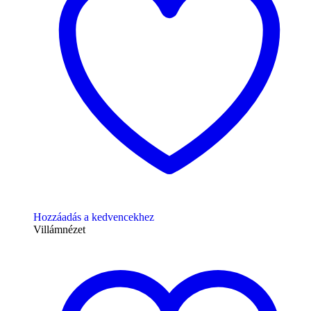
Hozzáadás a kedvencekhez
Villámnézet