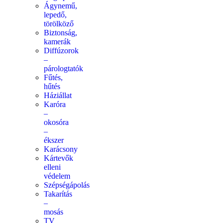
Ágynemű,
lepedő,
törölköző
Biztonság,
kamerák
Diffúzorok
–
párologtatók
Fűtés,
hűtés
Háziállat
Karóra
–
okosóra
–
ékszer
Karácsony
Kártevők
elleni
védelem
Szépségápolás
Takarítás
–
mosás
TV