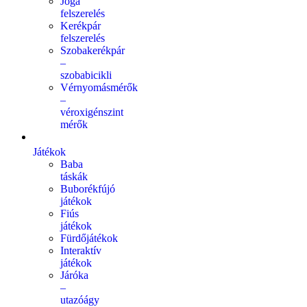
Jóga
felszerelés
Kerékpár
felszerelés
Szobakerékpár
–
szobabicikli
Vérnyomásmérők
–
véroxigénszint
mérők
Játékok
Baba
táskák
Buborékfújó
játékok
Fiús
játékok
Fürdőjátékok
Interaktív
játékok
Járóka
–
utazóágy