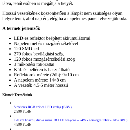
látva, tehát esőben is megállja a helyét.
Hosszú vezetékének köszönhetően a lámpát nem szükséges olyan
helyre tenni, ahol nap éri, elég ha a napelemes panelt elvezetjük oda.
A termék jellemzői:
LED-es reflektor beépített akkumulátorral
Napelemmel és mozgásérzékelővel
120 SMD led
270 fokos bevilágítási szög
120 fokos mozgásérzékelési szög
3 működési fokozattal
Kül- és beltéren is használható
Reflektorok mérete (2db): 9×10 cm
A napelem mérete: 14×8 cm
A vezeték 4,5-5 méter hosszú
Kiemelt Termékeink
5 méteres RGB színes LED szalag (BBV)
2.990
Ft
120 cm hosszú, dupla soros T8 LED fénycső – 24W - semleges fehér - 1db (BBL)
4.990
Ft