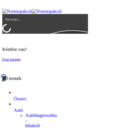
UGYFELSZOLGALAT@BIGBUY.HU
RÓLUNK
ÁSZF
Keresés
Kérdése van?
Írjon üzenetet
0
0 termék
Összes
Autó
Autódiagnosztika
–
hibakód