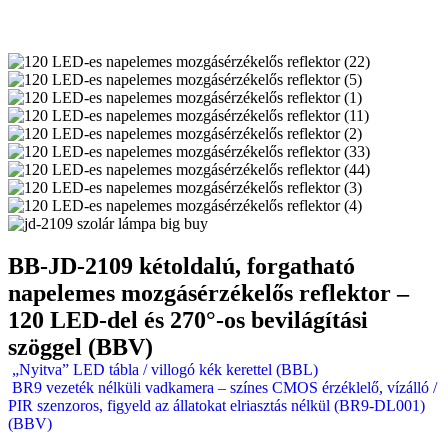
BB-JD-2109 kétoldalú, forgatható
napelemes mozgásérzékelős reflektor –
120 LED-del és 270°-os bevilágítási
szöggel (BBV)
„Nyitva” LED tábla / villogó kék kerettel (BBL)
BR9 vezeték nélküli vadkamera – színes CMOS érzéklelő, vízálló /
PIR szenzoros, figyeld az állatokat elriasztás nélkül (BR9-DL001)
(BBV)