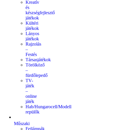
Kreatív
és
készségfejlesztő
játékok
Kültéri
játékok
Lányos
játékok
Rajzolás
–
Festés
Társasjátékok
Törölköző
–
fürdőlepedő
TV-
játék
–
online
játék
Hab/Hungarocell/Modell
repülők
Műszaki
Fejlámpák