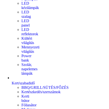
LED
kézilámpák
LED
szalag
LED
panel
LED
reflektorok
Kültéri
világítás
Mennyezeti
világítás
Power
bank
Szolár,
napelemes
lámpák
Kert/szabadidő
BBQ/GRILL/SÜTÉS/FŐZÉS
Kertészkedés/szerszámok
Kerti
bútor
Fóliasátor