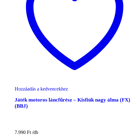
Hozzáadás a kedvencekhez
Játék motoros láncfűrész – Kisfiúk nagy álma (FX)
(BBJ)
7.990
Ft