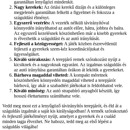
garantáltan lenyűgözi mindenkit.
Nagy kerekek:
Az óriási kerekű dizájn és a különleges
megjelenés garantáltan felkelti a figyelmet és fokozza a
száguldási élményt.
Egyszerű vezérlés:
A vezeték nélküli távirányítóval
könnyedén irányíthatod az autót előre, hátra, jobbra és balra.
Az egyszerű kezelésnek köszönhetően már a kisebb gyerekek
is élvezhetik a száguldást és az autó irányítását.
Fejleszti a kézügyességet:
A játék közben észrevétlenül
fejleszti a gyerekek szem-kéz koordinációjukat és
ügyességüket.
Kiváló szórakozás:
A terepjáró remek szórakozást nyújt a
kicsiknek és a nagyoknak egyaránt. Az izgalmas száguldás és
az autó irányítása garantáltan órákon át lekötik a gyerekeket.
Bárhova magaddal viheted:
A kompakt méretnek
köszönhetően könnyedén magaddal viheted a terepjárót
bárhová, így akár a szabadtéri játékokat is feldobhatod vele.
Kiváló minőség:
Az autó strapabíró anyagból készült, így
hosszú élettartamra számíthatsz vele.
Vedd meg most ezt a lenyűgöző távirányítós terepjárót, és éld át a
száguldás izgalmát a saját kis királyságodban! A termék szórakoztató
és fejlesztő játékélményt nyújt, amelyet a gyerekek és a család
minden tagja élvezhet. Ne habozz, tedd meg az első lépést a
száguldás világába!