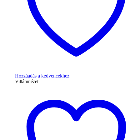
Hozzáadás a kedvencekhez
Villámnézet