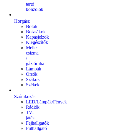
tartó
konzolok
Horgász
Botok
Botzsákok
Kapásjelzők
Kiegészítők
Melles
csizma
/
gázlóruha
Lámpák
Orsók
Szákok
Székek
Szórakozás
LED/Lámpák/Fények
Rádiók
TV-
játék
Fejhallgatók
Fülhallgató