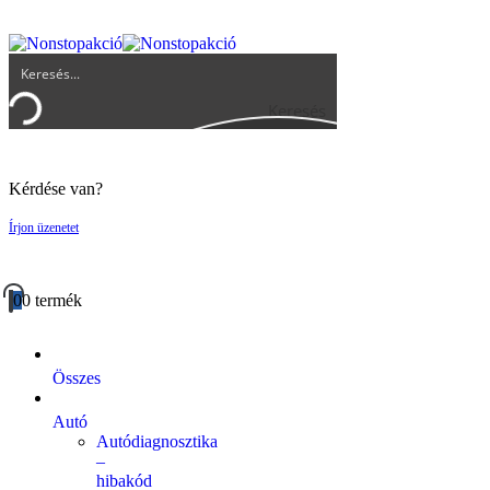
UGYFELSZOLGALAT@BIGBUY.HU
RÓLUNK
ÁSZF
Keresés
Kérdése van?
Írjon üzenetet
0
0 termék
Összes
Autó
Autódiagnosztika
–
hibakód