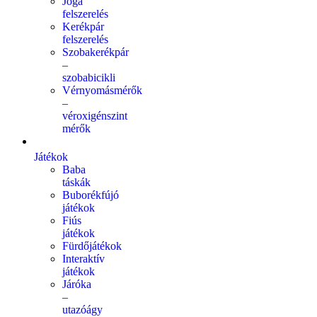
Jóga
felszerelés
Kerékpár
felszerelés
Szobakerékpár
–
szobabicikli
Vérnyomásmérők
–
véroxigénszint
mérők
Játékok
Baba
táskák
Buborékfújó
játékok
Fiús
játékok
Fürdőjátékok
Interaktív
játékok
Járóka
–
utazóágy