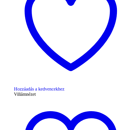
Hozzáadás a kedvencekhez
Villámnézet