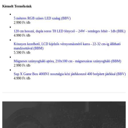
Kiemelt Termékeink
5 méteres RGB színes LED szalag (BBV)
2.990
Ft
120 cm hosszú, dupla soros T8 LED fénycső – 24W - semleges fehér - 1db (BBL)
4.990
Ft
Könnyen kezelhető, LCD kijelzős vérnyomásmérő karra - 22-32 cm-ig állítható
mandzsettával (BBM)
5.590
Ft
Mágneses szúnyogháló ajtóra, 210x100 cm - mágneszáras szúnyogháló (BBM)
2.990
Ft
Sup X Game Box 400IN1 nosztalgia kézi játékkonzol 400 beépített játékkal (BBV)
4.990
Ft