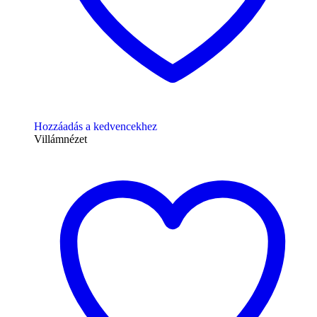
Hozzáadás a kedvencekhez
Villámnézet