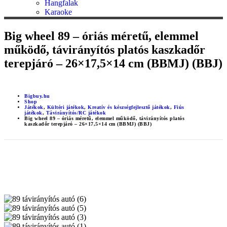
Hangfalak
Karaoke
Big wheel 89 – óriás méretű, elemmel
működő, távirányítós platós kaszkadőr
terepjáró – 26×17,5×14 cm (BBMJ) (BBJ)
Bigbuy.hu
Shop
Játékok
,
Kültéri játékok
,
Kreatív és készségfejlesztő játékok
,
Fiús
játékok
,
Távirányítós/RC játékok
Big wheel 89 – óriás méretű, elemmel működő, távirányítós platós
kaszkadőr terepjáró – 26×17,5×14 cm (BBMJ) (BBJ)