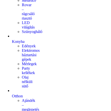
Medence
Rovar
–
rágcsáló
riasztó
LED
világítás
Szúnyogháló
Konyha
Edények
Elektromos
háztartási
gépek
Mérlegek
Party
kellékek
Olaj
nélküli
sütő
Otthon
Ajándék
–
meglepetés