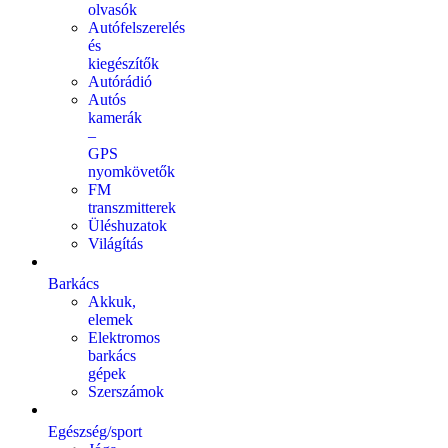
olvasók
Autófelszerelés
és
kiegészítők
Autórádió
Autós
kamerák
–
GPS
nyomkövetők
FM
transzmitterek
Üléshuzatok
Világítás
Barkács
Akkuk,
elemek
Elektromos
barkács
gépek
Szerszámok
Egészség/sport