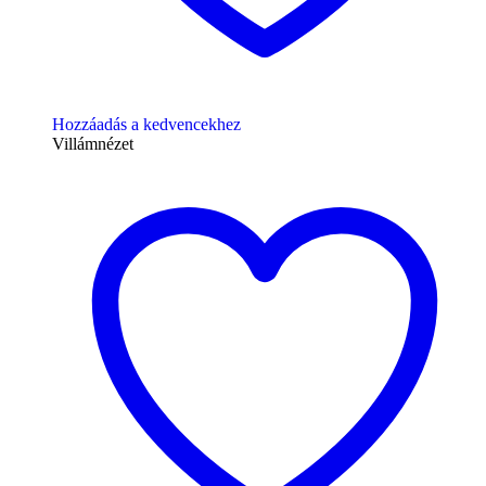
Hozzáadás a kedvencekhez
Villámnézet