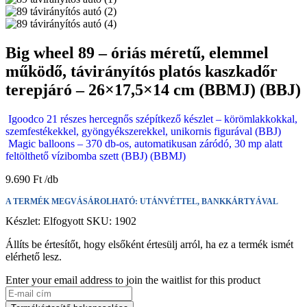
Big wheel 89 – óriás méretű, elemmel
működő, távirányítós platós kaszkadőr
terepjáró – 26×17,5×14 cm (BBMJ) (BBJ)
Igoodco 21 részes hercegnős szépítkező készlet – körömlakkokkal,
szemfestékekkel, gyöngyékszerekkel, unikornis figurával (BBJ)
Magic balloons – 370 db-os, automatikusan záródó, 30 mp alatt
feltölthető vízibomba szett (BBJ) (BBMJ)
9.690
Ft
A TERMÉK MEGVÁSÁROLHATÓ: UTÁNVÉTTEL, BANKKÁRTYÁVAL
Készlet:
Elfogyott
SKU:
1902
Állíts be értesítőt, hogy elsőként értesülj arról, ha ez a termék ismét
elérhető lesz.
Enter your email address to join the waitlist for this product