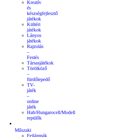
Kreatív
és
készségfejlesztő
játékok
Kültéri
játékok
Lányos
játékok
Rajzolás
–
Festés
Társasjátékok
Törölköző
–
fürdőlepedő
TV-
játék
–
online
játék
Hab/Hungarocell/Modell
repülők
Műszaki
Fejlámpák