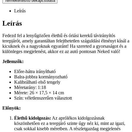
Termékértesítő bekapcsolása
Leírás
Leírás
Fedezd fel a lenyűgözően élethű és óriási kerekű távirányítós
terepjárót, amely garantáltan felejthetetlen száguldási élményt kínál a
kicsiknek és a nagyoknak egyaránt! Ha szereted a gyorsaságot és a
különleges megjelenést, akkor ez az autó pontosan Neked való!
Jellemzők:
Előre-hátra irányítható
Balra-jobbra kormányozható
Kalibrálható első tengely
Méretarány: 1:18
Mérete: 26 × 17,5 × 14 cm
Szín: véletlenszerűen választott
Előnyök:
Élethű kidolgozás:
Az aprólékos kidolgozásnak
köszönhetően ez a terepjáró szinte úgy néz ki, mint az igazi,
csak sokkal kisebb méretben. A részletgazdag megjelenés