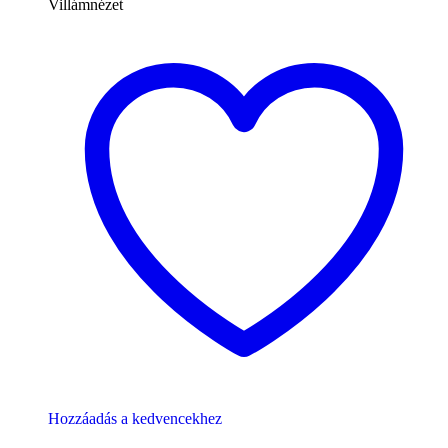
Villámnézet
Hozzáadás a kedvencekhez