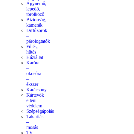
Ágynemű,
lepedő,
törölköző
Biztonság,
kamerák
Diffúzorok
–
párologtatók
Fűtés,
hűtés
Háziállat
Karóra
–
okosóra
–
ékszer
Karácsony
Kártevők
elleni
védelem
Szépségápolás
Takarítás
–
mosás
TV