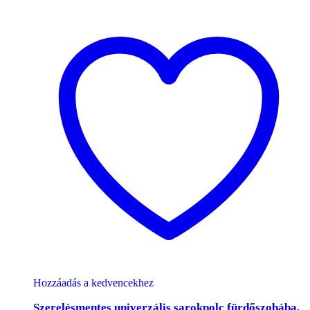
Hozzáadás a kedvencekhez
Szerelésmentes univerzális sarokpolc fürdőszobába,