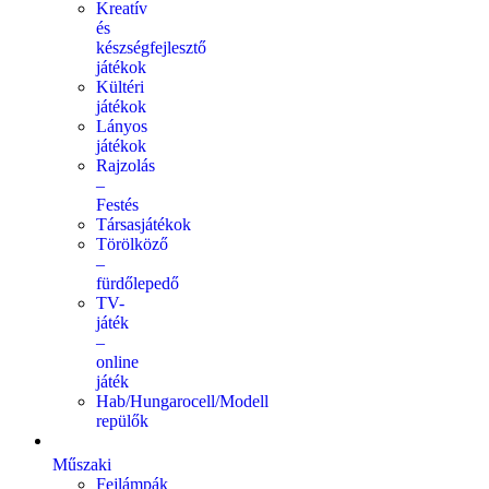
Kreatív
és
készségfejlesztő
játékok
Kültéri
játékok
Lányos
játékok
Rajzolás
–
Festés
Társasjátékok
Törölköző
–
fürdőlepedő
TV-
játék
–
online
játék
Hab/Hungarocell/Modell
repülők
Műszaki
Fejlámpák