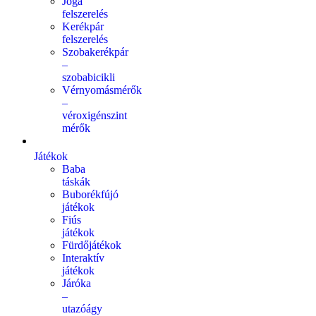
Jóga
felszerelés
Kerékpár
felszerelés
Szobakerékpár
–
szobabicikli
Vérnyomásmérők
–
véroxigénszint
mérők
Játékok
Baba
táskák
Buborékfújó
játékok
Fiús
játékok
Fürdőjátékok
Interaktív
játékok
Járóka
–
utazóágy