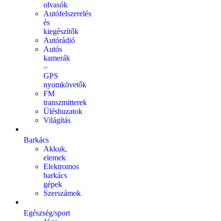
olvasók
Autófelszerelés
és
kiegészítők
Autórádió
Autós
kamerák
–
GPS
nyomkövetők
FM
transzmitterek
Üléshuzatok
Világítás
Barkács
Akkuk,
elemek
Elektromos
barkács
gépek
Szerszámok
Egészség/sport