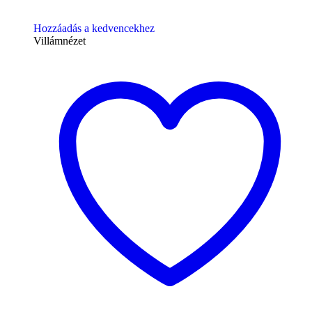
Hozzáadás a kedvencekhez
Villámnézet