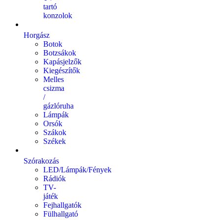
tartó
konzolok
Horgász
Botok
Botzsákok
Kapásjelzők
Kiegészítők
Melles
csizma
/
gázlóruha
Lámpák
Orsók
Szákok
Székek
Szórakozás
LED/Lámpák/Fények
Rádiók
TV-
játék
Fejhallgatók
Fülhallgató