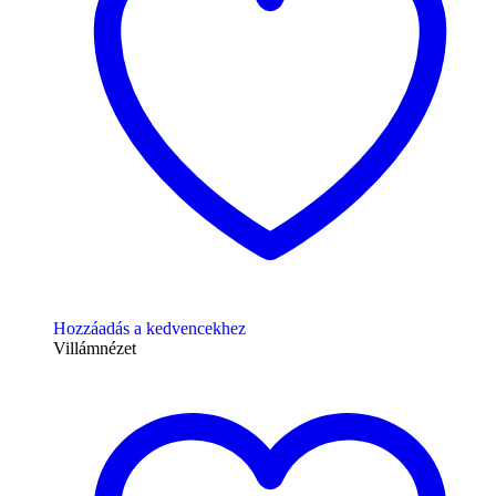
Hozzáadás a kedvencekhez
Villámnézet