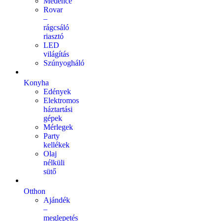
Medence
Rovar
–
rágcsáló
riasztó
LED
világítás
Szúnyogháló
Konyha
Edények
Elektromos
háztartási
gépek
Mérlegek
Party
kellékek
Olaj
nélküli
sütő
Otthon
Ajándék
–
meglepetés