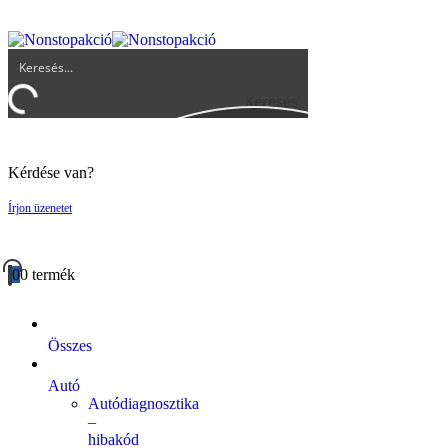
UGYFELSZOLGALAT@BIGBUY.HU
RÓLUNK
ÁSZF
Keresés
Kérdése van?
Írjon üzenetet
0
0 termék
Összes
Autó
Autódiagnosztika
–
hibakód