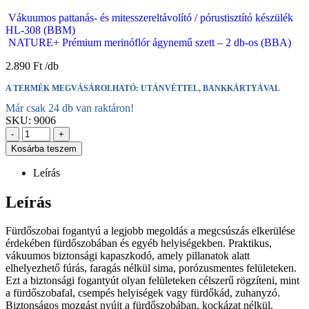
Vákuumos pattanás- és mitesszereltávolító / pórustisztító készülék
HL-308 (BBM)
NATURE+ Prémium merinóflór ágynemű szett – 2 db-os (BBA)
2.890
Ft
A TERMÉK MEGVÁSÁROLHATÓ: UTÁNVÉTTEL, BANKKÁRTYÁVAL
Már csak 24 db van raktáron!
SKU:
9006
-
+
Kosárba teszem
Leírás
Leírás
Fürdőszobai fogantyú a legjobb megoldás a megcsúszás elkerülése
érdekében fürdőszobában és egyéb helyiségekben. Praktikus,
vákuumos biztonsági kapaszkodó, amely pillanatok alatt
elhelyezhető fúrás, faragás nélkül sima, porózusmentes felületeken.
Ezt a biztonsági fogantyút olyan felületeken célszerű rögzíteni, mint
a fürdőszobafal, csempés helyiségek vagy fürdőkád, zuhanyzó.
Biztonságos mozgást nyújt a fürdőszobában, kockázat nélkül.