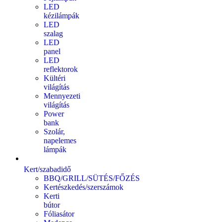
LED
kézilámpák
LED
szalag
LED
panel
LED
reflektorok
Kültéri
világítás
Mennyezeti
világítás
Power
bank
Szolár,
napelemes
lámpák
Kert/szabadidő
BBQ/GRILL/SÜTÉS/FŐZÉS
Kertészkedés/szerszámok
Kerti
bútor
Fóliasátor