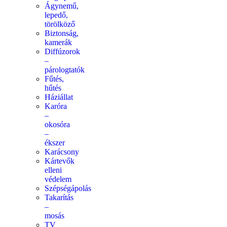
Ágynemű,
lepedő,
törölköző
Biztonság,
kamerák
Diffúzorok
–
párologtatók
Fűtés,
hűtés
Háziállat
Karóra
–
okosóra
–
ékszer
Karácsony
Kártevők
elleni
védelem
Szépségápolás
Takarítás
–
mosás
TV