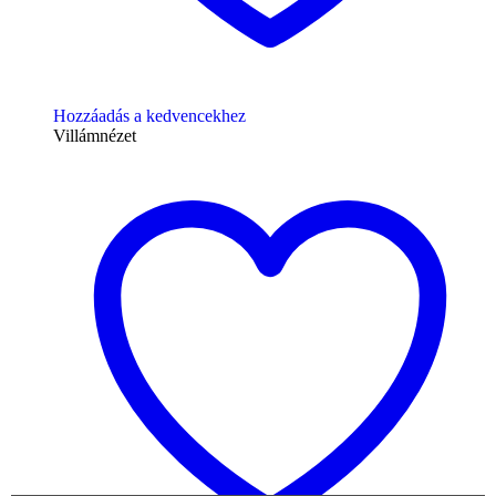
Hozzáadás a kedvencekhez
Villámnézet