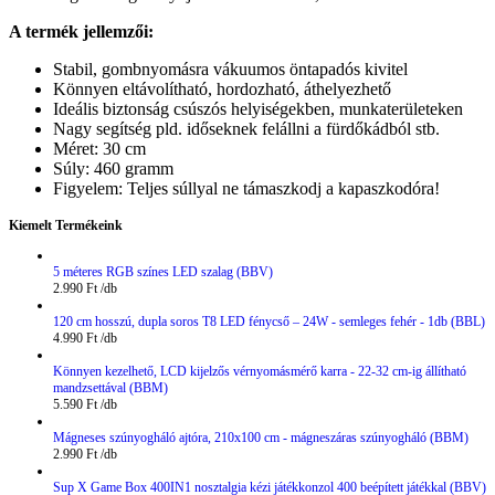
A termék jellemzői:
Stabil, gombnyomásra vákuumos öntapadós kivitel
Könnyen eltávolítható, hordozható, áthelyezhető
Ideális biztonság csúszós helyiségekben, munkaterületeken
Nagy segítség pld. időseknek felállni a fürdőkádból stb.
Méret: 30 cm
Súly: 460 gramm
Figyelem: Teljes súllyal ne támaszkodj a kapaszkodóra!
Kiemelt Termékeink
5 méteres RGB színes LED szalag (BBV)
2.990
Ft
120 cm hosszú, dupla soros T8 LED fénycső – 24W - semleges fehér - 1db (BBL)
4.990
Ft
Könnyen kezelhető, LCD kijelzős vérnyomásmérő karra - 22-32 cm-ig állítható
mandzsettával (BBM)
5.590
Ft
Mágneses szúnyogháló ajtóra, 210x100 cm - mágneszáras szúnyogháló (BBM)
2.990
Ft
Sup X Game Box 400IN1 nosztalgia kézi játékkonzol 400 beépített játékkal (BBV)