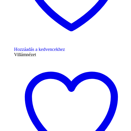
Hozzáadás a kedvencekhez
Villámnézet