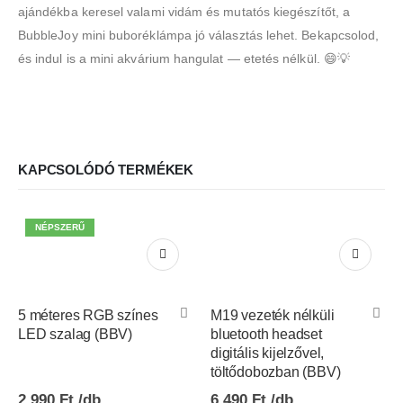
ajándékba keresel valami vidám és mutatós kiegészítőt, a
BubbleJoy mini buboréklámpa jó választás lehet. Bekapcsolod,
és indul is a mini akvárium hangulat — etetés nélkül. 😄💡
KAPCSOLÓDÓ TERMÉKEK
NÉPSZERŰ
5 méteres RGB színes
M19 vezeték nélküli
LED szalag (BBV)
bluetooth headset
digitális kijelzővel,
töltődobozban (BBV)
2.990
Ft
6.490
Ft