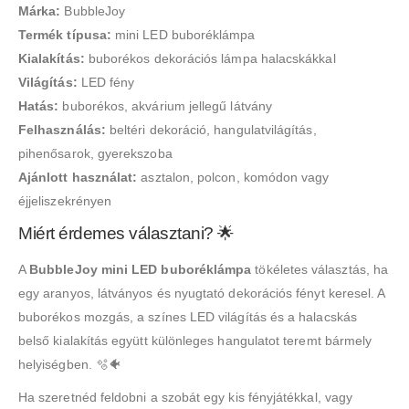
Márka:
BubbleJoy
Termék típusa:
mini LED buboréklámpa
Kialakítás:
buborékos dekorációs lámpa halacskákkal
Világítás:
LED fény
Hatás:
buborékos, akvárium jellegű látvány
Felhasználás:
beltéri dekoráció, hangulatvilágítás,
pihenősarok, gyerekszoba
Ajánlott használat:
asztalon, polcon, komódon vagy
éjjeliszekrényen
Miért érdemes választani? 🌟
A
BubbleJoy mini LED buboréklámpa
tökéletes választás, ha
egy aranyos, látványos és nyugtató dekorációs fényt keresel. A
buborékos mozgás, a színes LED világítás és a halacskás
belső kialakítás együtt különleges hangulatot teremt bármely
helyiségben. 🫧🐠
Ha szeretnéd feldobni a szobát egy kis fényjátékkal, vagy