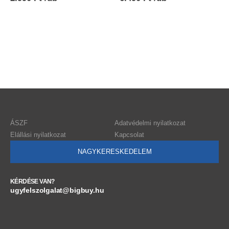
ÁSZF
Adatvédelmi nyilatkozat
Elállási nyilatkozat
Kapcsolat
NAGYKERESKEDELEM
KÉRDÉSE VAN?
ugyfelszolgalat@bigbuy.hu