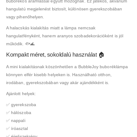
buborékos áramlással együtt mozognak. Ez játékos, akvárium
hangulatú megjelenést biztosít, különösen gyerekszobában
vagy pihenőhelyen.
A halacskás kialakítás miatt a lámpa nemcsak
hangulatfényként, hanem aranyos szobadekorációként is jól
működik. 🐟🌊
Kompakt méret, sokoldalú használat 🏠
A mini kialakításnak köszönhetően a BubbleJoy buboréklámpa
könnyen elfér kisebb helyeken is. Használható otthon,
irodában, gyerekszobában vagy akár ajándékként is.
Ajánlott helyek:
✅ gyerekszoba
✅ hálószoba
✅ nappali
✅ íróasztal
✅ éjjeliszekrény