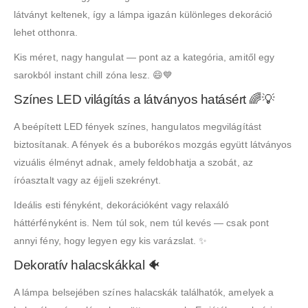
látványt keltenek, így a lámpa igazán különleges dekoráció
lehet otthonra.
Kis méret, nagy hangulat — pont az a kategória, amitől egy
sarokból instant chill zóna lesz. 😄💙
Színes LED világítás a látványos hatásért 🌈💡
A beépített LED fények színes, hangulatos megvilágítást
biztosítanak. A fények és a buborékos mozgás együtt látványos
vizuális élményt adnak, amely feldobhatja a szobát, az
íróasztalt vagy az éjjeli szekrényt.
Ideális esti fényként, dekorációként vagy relaxáló
háttérfényként is. Nem túl sok, nem túl kevés — csak pont
annyi fény, hogy legyen egy kis varázslat. ✨
Dekoratív halacskákkal 🐠
A lámpa belsejében színes halacskák találhatók, amelyek a