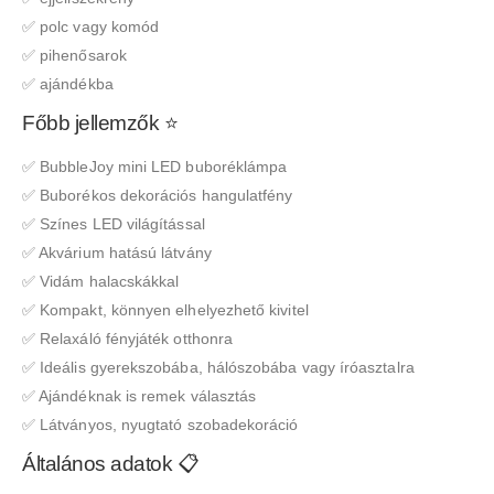
✅ polc vagy komód
✅ pihenősarok
✅ ajándékba
Főbb jellemzők ⭐
✅ BubbleJoy mini LED buboréklámpa
✅ Buborékos dekorációs hangulatfény
✅ Színes LED világítással
✅ Akvárium hatású látvány
✅ Vidám halacskákkal
✅ Kompakt, könnyen elhelyezhető kivitel
✅ Relaxáló fényjáték otthonra
✅ Ideális gyerekszobába, hálószobába vagy íróasztalra
✅ Ajándéknak is remek választás
✅ Látványos, nyugtató szobadekoráció
Általános adatok 📋