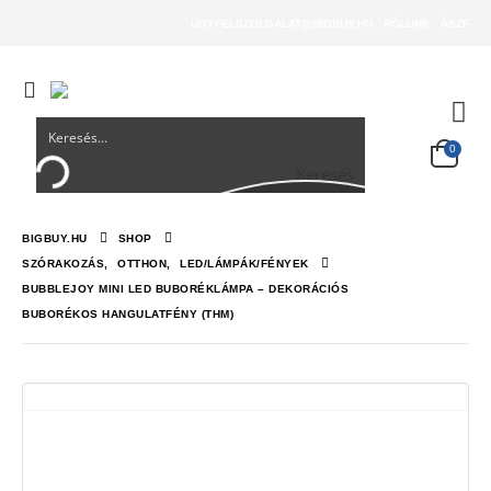
UGYFELSZOLGALAT@BIGBUY.HU
RÓLUNK
ÁSZF
0
Keresés
BIGBUY.HU
SHOP
SZÓRAKOZÁS
,
OTTHON
,
LED/LÁMPÁK/FÉNYEK
BUBBLEJOY MINI LED BUBORÉKLÁMPA – DEKORÁCIÓS
BUBORÉKOS HANGULATFÉNY (THM)