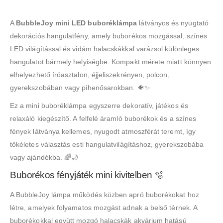
A
BubbleJoy mini LED buboréklámpa
látványos és nyugtató
dekorációs hangulatfény, amely buborékos mozgással, színes
LED világítással és vidám halacskákkal varázsol különleges
hangulatot bármely helyiségbe. Kompakt mérete miatt könnyen
elhelyezhető íróasztalon, éjjeliszekrényen, polcon,
gyerekszobában vagy pihenősarokban. 🐠✨
Ez a mini buboréklámpa egyszerre dekoratív, játékos és
relaxáló kiegészítő. A felfelé áramló buborékok és a színes
fények látványa kellemes, nyugodt atmoszférát teremt, így
tökéletes választás esti hangulatvilágításhoz, gyerekszobába
vagy ajándékba. 🌈🌙
Buborékos fényjáték mini kivitelben 🫧
A BubbleJoy lámpa működés közben apró buborékokat hoz
létre, amelyek folyamatos mozgást adnak a belső térnek. A
buborékokkal együtt mozgó halacskák akvárium hatású