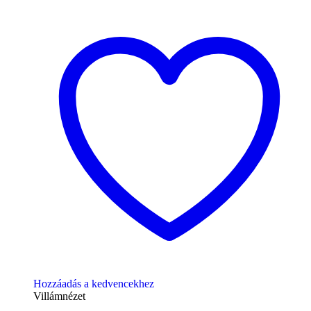
Hozzáadás a kedvencekhez
Villámnézet