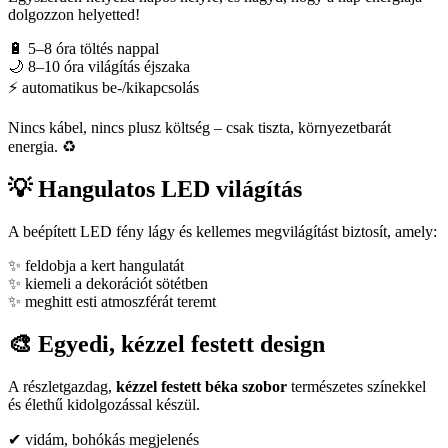
dolgozzon helyetted!
🔋 5–8 óra töltés nappal
🌙 8–10 óra világítás éjszaka
⚡ automatikus be-/kikapcsolás
Nincs kábel, nincs plusz költség – csak tiszta, környezetbarát
energia. ♻️
💡 Hangulatos LED világítás
A beépített LED fény lágy és kellemes megvilágítást biztosít, amely:
✨ feldobja a kert hangulatát
✨ kiemeli a dekorációt sötétben
✨ meghitt esti atmoszférát teremt
🎨 Egyedi, kézzel festett design
A részletgazdag,
kézzel festett béka szobor
természetes színekkel
és élethű kidolgozással készül.
✔ vidám, bohókás megjelenés