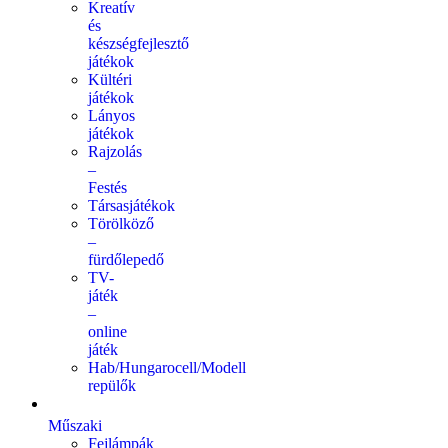
Kreatív
és
készségfejlesztő
játékok
Kültéri
játékok
Lányos
játékok
Rajzolás
–
Festés
Társasjátékok
Törölköző
–
fürdőlepedő
TV-
játék
–
online
játék
Hab/Hungarocell/Modell
repülők
Műszaki
Fejlámpák