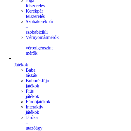
Jóga
felszerelés
Kerékpár
felszerelés
Szobakerékpár
–
szobabicikli
Vérnyomásmérők
–
véroxigénszint
mérők
Játékok
Baba
táskák
Buborékfújó
játékok
Fiús
játékok
Fürdőjátékok
Interaktív
játékok
Járóka
–
utazóágy