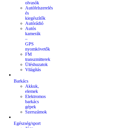
olvasók
Autófelszerelés
és
kiegészítők
Autórádió
Autós
kamerák
–
GPS
nyomkövetők
FM
transzmitterek
Üléshuzatok
Világítás
Barkács
Akkuk,
elemek
Elektromos
barkács
gépek
Szerszámok
Egészség/sport