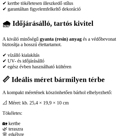
✔ kertbe tökéletesen illeszkedő stílus
✔ garantáltan figyelemfelkeltő dekoráció
🌧️ Időjárásálló, tartós kivitel
A kiváló minőségű
gyanta (resin) anyag
és a védőbevonat
biztosítja a hosszú élettartamot.
✔ vízálló kialakítás
✔ UV- és időjárásálló
✔ egész évben használható kültéren
📏 Ideális méret bármilyen térbe
A kompakt méretének köszönhetően bárhol elhelyezhető:
📐 Méret: kb. 25,4 × 19,9 × 10 cm
Tökéletes:
🏡 kertbe
🌿 teraszra
🌸 erkélyre