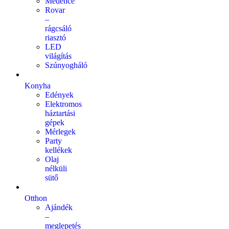
Medence
Rovar
–
rágcsáló
riasztó
LED
világítás
Szúnyogháló
Konyha
Edények
Elektromos
háztartási
gépek
Mérlegek
Party
kellékek
Olaj
nélküli
sütő
Otthon
Ajándék
–
meglepetés