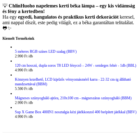
💡
ChlinHuoho napelemes kerti béka lámpa – egy kis vidámság
és fény a kertedben!
Ha egy
egyedi, hangulatos és praktikus kerti dekorációt
keresel,
ami nappal díszít, este pedig világít, ez a béka garantáltan telitalálat.
🐸✨
Kiemelt Termékeink
5 méteres RGB színes LED szalag (BBV)
2.990
Ft
120 cm hosszú, dupla soros T8 LED fénycső – 24W - semleges fehér - 1db (BBL)
4.990
Ft
Könnyen kezelhető, LCD kijelzős vérnyomásmérő karra - 22-32 cm-ig állítható
mandzsettával (BBM)
5.590
Ft
Mágneses szúnyogháló ajtóra, 210x100 cm - mágneszáras szúnyogháló (BBM)
2.990
Ft
Sup X Game Box 400IN1 nosztalgia kézi játékkonzol 400 beépített játékkal (BBV)
4.990
Ft