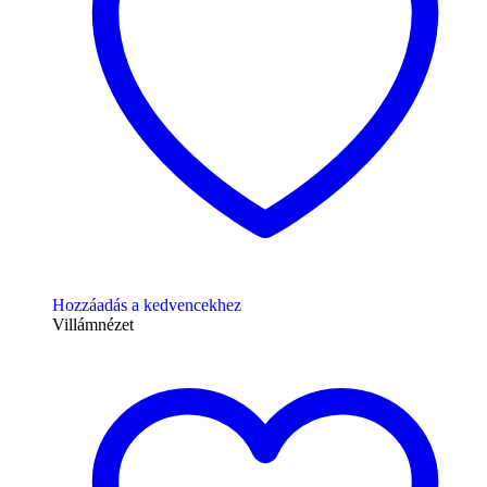
Hozzáadás a kedvencekhez
Villámnézet