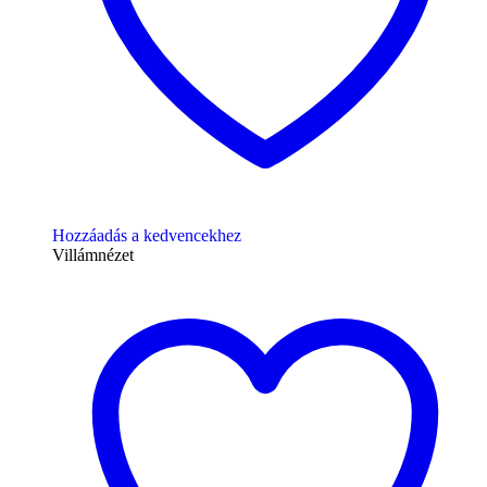
Hozzáadás a kedvencekhez
Villámnézet