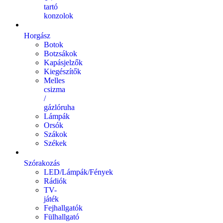
tartó
konzolok
Horgász
Botok
Botzsákok
Kapásjelzők
Kiegészítők
Melles
csizma
/
gázlóruha
Lámpák
Orsók
Szákok
Székek
Szórakozás
LED/Lámpák/Fények
Rádiók
TV-
játék
Fejhallgatók
Fülhallgató