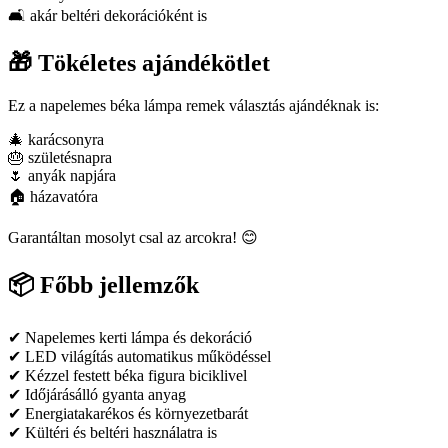
🛋️ akár beltéri dekorációként is
🎁 Tökéletes ajándékötlet
Ez a napelemes béka lámpa remek választás ajándéknak is:
🎄 karácsonyra
🎂 születésnapra
🌷 anyák napjára
🏠 házavatóra
Garantáltan mosolyt csal az arcokra! 😊
📦 Főbb jellemzők
✔ Napelemes kerti lámpa és dekoráció
✔ LED világítás automatikus működéssel
✔ Kézzel festett béka figura biciklivel
✔ Időjárásálló gyanta anyag
✔ Energiatakarékos és környezetbarát
✔ Kültéri és beltéri használatra is