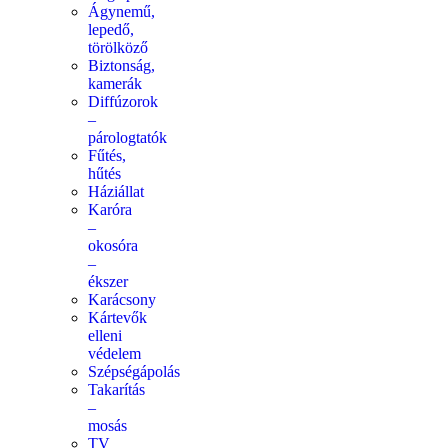
Ágynemű,
lepedő,
törölköző
Biztonság,
kamerák
Diffúzorok
–
párologtatók
Fűtés,
hűtés
Háziállat
Karóra
–
okosóra
–
ékszer
Karácsony
Kártevők
elleni
védelem
Szépségápolás
Takarítás
–
mosás
TV