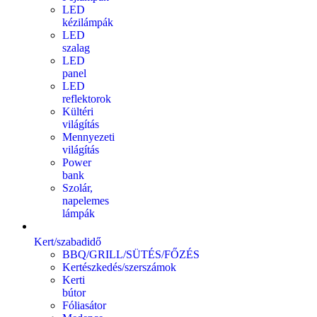
LED
kézilámpák
LED
szalag
LED
panel
LED
reflektorok
Kültéri
világítás
Mennyezeti
világítás
Power
bank
Szolár,
napelemes
lámpák
Kert/szabadidő
BBQ/GRILL/SÜTÉS/FŐZÉS
Kertészkedés/szerszámok
Kerti
bútor
Fóliasátor