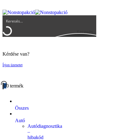
UGYFELSZOLGALAT@BIGBUY.HU
RÓLUNK
ÁSZF
Keresés
Kérdése van?
Írjon üzenetet
0
0 termék
Összes
Autó
Autódiagnosztika
–
hibakód