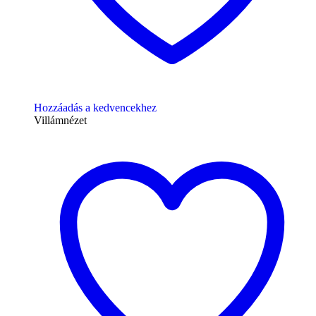
Hozzáadás a kedvencekhez
Villámnézet