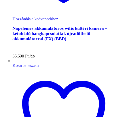
Hozzáadás a kedvencekhez
Napelemes akkumulátoros wifis kültéri kamera –
kétoldalú hangkapcsolattal, újratölthető
akkumulátorral (FX) (BBD)
35.590
Ft
Kosárba teszem