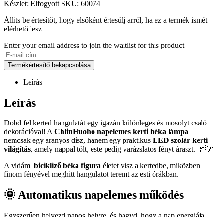
Készlet:
Elfogyott
SKU:
60074
Állíts be értesítőt, hogy elsőként értesülj arról, ha ez a termék ismét
elérhető lesz.
Enter your email address to join the waitlist for this product
Termékértesítő bekapcsolása
Leírás
Leírás
Dobd fel kerted hangulatát egy igazán különleges és mosolyt csaló
dekorációval! A
ChlinHuoho napelemes kerti béka lámpa
nemcsak egy aranyos dísz, hanem egy praktikus
LED szolár kerti
világítás
, amely nappal tölt, este pedig varázslatos fényt áraszt. 🌿💡
A vidám,
bicikliző béka figura
életet visz a kertedbe, miközben
finom fényével meghitt hangulatot teremt az esti órákban.
🌞 Automatikus napelemes működés
Egyszerűen helyezd napos helyre, és hagyd, hogy a nap energiája