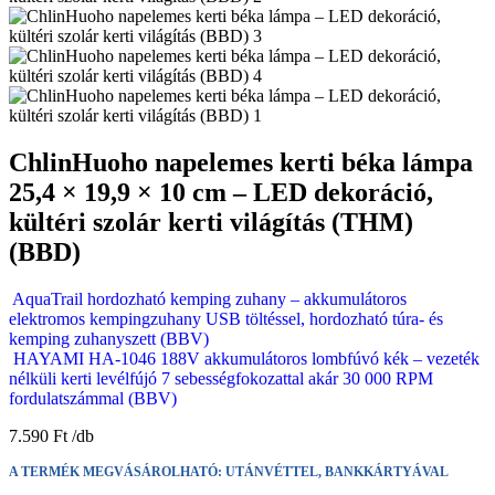
ChlinHuoho napelemes kerti béka lámpa
25,4 × 19,9 × 10 cm – LED dekoráció,
kültéri szolár kerti világítás (THM)
(BBD)
AquaTrail hordozható kemping zuhany – akkumulátoros
elektromos kempingzuhany USB töltéssel, hordozható túra- és
kemping zuhanyszett (BBV)
HAYAMI HA-1046 188V akkumulátoros lombfúvó kék – vezeték
nélküli kerti levélfújó 7 sebességfokozattal akár 30 000 RPM
fordulatszámmal (BBV)
7.590
Ft
A TERMÉK MEGVÁSÁROLHATÓ: UTÁNVÉTTEL, BANKKÁRTYÁVAL