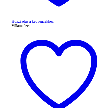
Hozzáadás a kedvencekhez
Villámnézet