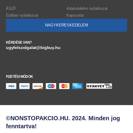
ÁSZF
Adatvédelmi nyilatkozat
Elállási nyilatkozat
Kapcsolat
NAGYKERESKEDELEM
KÉRDÉSE VAN?
ugyfelszolgalat@bigbuy.hu
FIZETÉSI MÓDOK
©NONSTOPAKCIO.HU. 2024. Minden jog
fenntartva!