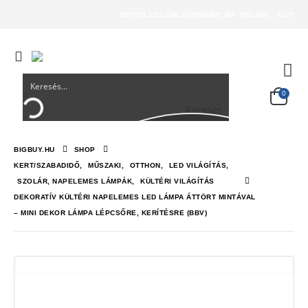
UGYFELSZOLGALAT@BIGBUY.HU
RÓLUNK
ÁSZF
0
Keresés
BIGBUY.HU
SHOP
KERT/SZABADIDŐ
,
MŰSZAKI
,
OTTHON
,
LED VILÁGÍTÁS
,
SZOLÁR, NAPELEMES LÁMPÁK
,
KÜLTÉRI VILÁGÍTÁS
DEKORATÍV KÜLTÉRI NAPELEMES LED LÁMPA ÁTTÖRT MINTÁVAL
– MINI DEKOR LÁMPA LÉPCSŐRE, KERÍTÉSRE (BBV)