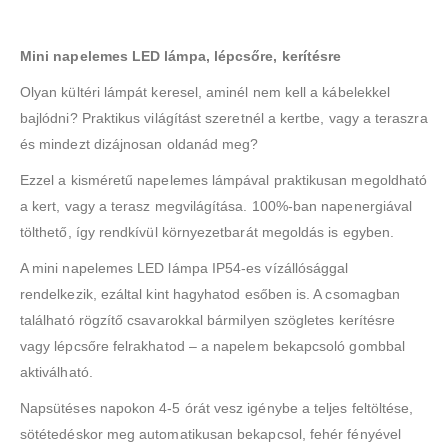
Mini napelemes LED lámpa, lépcsőre, kerítésre
Olyan kültéri lámpát keresel, aminél nem kell a kábelekkel
bajlódni? Praktikus világítást szeretnél a kertbe, vagy a teraszra
és mindezt dizájnosan oldanád meg?
Ezzel a kisméretű napelemes lámpával praktikusan megoldható
a kert, vagy a terasz megvilágítása. 100%-ban napenergiával
tölthető, így rendkívül környezetbarát megoldás is egyben.
A mini napelemes LED lámpa IP54-es vízállósággal
rendelkezik, ezáltal kint hagyhatod esőben is. A csomagban
található rögzítő csavarokkal bármilyen szögletes kerítésre
vagy lépcsőre felrakhatod – a napelem bekapcsoló gombbal
aktiválható.
Napsütéses napokon 4-5 órát vesz igénybe a teljes feltöltése,
sötétedéskor meg automatikusan bekapcsol, fehér fényével