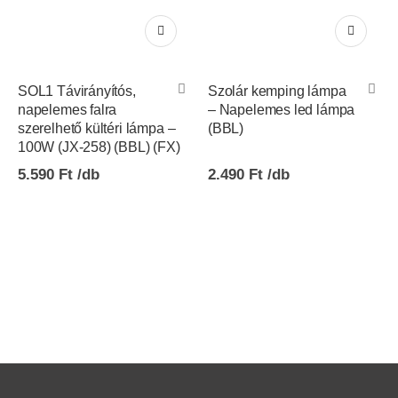
SOL1 Távirányítós,
Szolár kemping lámpa
napelemes falra
– Napelemes led lámpa
szerelhető kültéri lámpa –
(BBL)
100W (JX-258) (BBL) (FX)
5.590
Ft
2.490
Ft