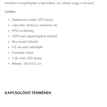
kiválóan megvilágítja a lépcsőket, az udvart vagy a teraszt.
Leírás:
Napelemes kültéri LED lámpa
Lépcsőre, teraszra, kerítésre stb.
IP54 vízállóság
100%-ban napenergiával tölthető
Nincsenek kábelek
4-5 óra alatt feltöltődik
Kompakt méret
1 db solar LED lámpa
Mérete: 10x7x5,5 cm
KAPCSOLÓDÓ TERMÉKEK