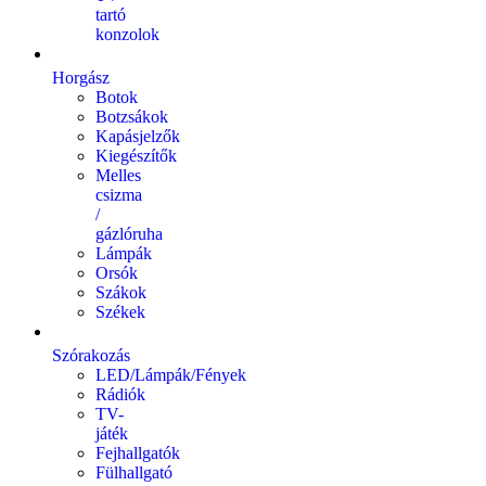
tartó
konzolok
Horgász
Botok
Botzsákok
Kapásjelzők
Kiegészítők
Melles
csizma
/
gázlóruha
Lámpák
Orsók
Szákok
Székek
Szórakozás
LED/Lámpák/Fények
Rádiók
TV-
játék
Fejhallgatók
Fülhallgató