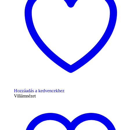
Hozzáadás a kedvencekhez
Villámnézet