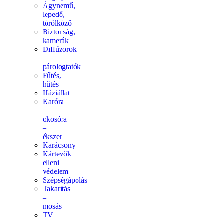
Ágynemű,
lepedő,
törölköző
Biztonság,
kamerák
Diffúzorok
–
párologtatók
Fűtés,
hűtés
Háziállat
Karóra
–
okosóra
–
ékszer
Karácsony
Kártevők
elleni
védelem
Szépségápolás
Takarítás
–
mosás
TV