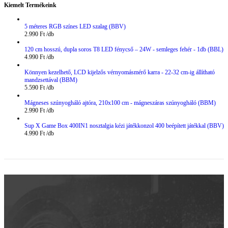
Kiemelt Termékeink
5 méteres RGB színes LED szalag (BBV)
2.990
Ft
120 cm hosszú, dupla soros T8 LED fénycső – 24W - semleges fehér - 1db (BBL)
4.990
Ft
Könnyen kezelhető, LCD kijelzős vérnyomásmérő karra - 22-32 cm-ig állítható
mandzsettával (BBM)
5.590
Ft
Mágneses szúnyogháló ajtóra, 210x100 cm - mágneszáras szúnyogháló (BBM)
2.990
Ft
Sup X Game Box 400IN1 nosztalgia kézi játékkonzol 400 beépített játékkal (BBV)
4.990
Ft