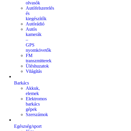
olvasók
Autófelszerelés
és
kiegészítők
Autórádió
Autós
kamerák
–
GPS
nyomkövetők
FM
transzmitterek
Üléshuzatok
Világítás
Barkács
Akkuk,
elemek
Elektromos
barkács
gépek
Szerszámok
Egészség/sport