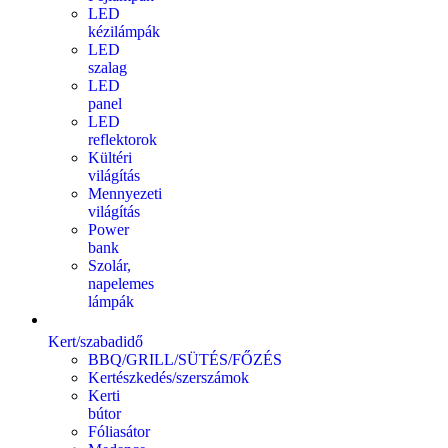
LED
kézilámpák
LED
szalag
LED
panel
LED
reflektorok
Kültéri
világítás
Mennyezeti
világítás
Power
bank
Szolár,
napelemes
lámpák
Kert/szabadidő
BBQ/GRILL/SÜTÉS/FŐZÉS
Kertészkedés/szerszámok
Kerti
bútor
Fóliasátor