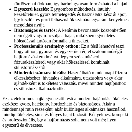
fürdőszobai fiókban, így bárhol gyorsan formázhatod a hajad.
Egyszerű kezelés:
Egygombos működtetés, intuitív
kezelőfelület, gyors felmelegedés és használatra kész állapot,
így kezdők és profi felhasználók számára egyaránt kényelmes
megoldást nyújt.
Biztonságos és tartós:
A kerámia bevonatnak köszönhetően
nem égeti vagy roncsolja a hajat, miközben egyenletes
hőleadással tartósan formálja a tincseket.
Professzionális eredmény otthon:
Ez a fésű lehetővé teszi,
hogy otthon, gyorsan és egyszerűen érj el szalonminőségű
hajformázási eredményt, legyen szó simításról,
frizurakészítésről vagy akár hőkezeléssel kombinált
stílusformázásról.
Mindenki számára ideális:
Használható mindennapi frizura
elkészítéséhez, hivatalos alkalmakra, utazásokra vagy akár
ajándékként is tökéletes választás, mivel minden hajtípushoz
és stílushoz alkalmazkodik.
Ez az elektromos hajkiegyenesítő fésű a modern hajápolás tökéletes
eszköze: gyors, hatékony, hordozható és biztonságos. Akár a
mindennapi rutin részeként, akár különleges alkalmakra használod,
mindig tökéletes, sima és fényes hajat biztosít. Kényelmes, kompakt
és professzionális, így a hajformázás soha nem volt még ilyen
egyszerű és élvezetes.