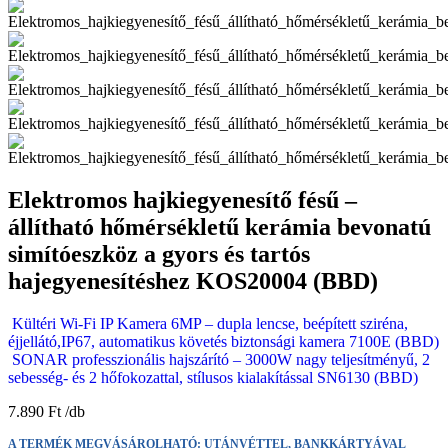
Elektromos hajkiegyenesítő fésű –
állítható hőmérsékletű kerámia bevonatú
simítóeszköz a gyors és tartós
hajegyenesítéshez KOS20004 (BBD)
Kültéri Wi-Fi IP Kamera 6MP – dupla lencse, beépített sziréna,
éjjellátó,IP67, automatikus követés biztonsági kamera 7100E (BBD)
SONAR professzionális hajszárító – 3000W nagy teljesítményű, 2
sebesség- és 2 hőfokozattal, stílusos kialakítással SN6130 (BBD)
7.890
Ft
A TERMÉK MEGVÁSÁROLHATÓ: UTÁNVÉTTEL, BANKKÁRTYÁVAL