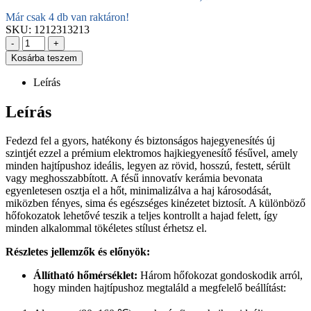
Már csak 4 db van raktáron!
SKU:
1212313213
-
+
Kosárba teszem
Leírás
Leírás
Fedezd fel a gyors, hatékony és biztonságos hajegyenesítés új
szintjét ezzel a prémium elektromos hajkiegyenesítő fésűvel, amely
minden hajtípushoz ideális, legyen az rövid, hosszú, festett, sérült
vagy meghosszabbított. A fésű innovatív kerámia bevonata
egyenletesen osztja el a hőt, minimalizálva a haj károsodását,
miközben fényes, sima és egészséges kinézetet biztosít. A különböző
hőfokozatok lehetővé teszik a teljes kontrollt a hajad felett, így
minden alkalommal tökéletes stílust érhetsz el.
Részletes jellemzők és előnyök:
Állítható hőmérséklet:
Három hőfokozat gondoskodik arról,
hogy minden hajtípushoz megtaláld a megfelelő beállítást: