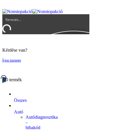
UGYFELSZOLGALAT@BIGBUY.HU
RÓLUNK
ÁSZF
Keresés
Kérdése van?
Írjon üzenetet
0
0 termék
Összes
Autó
Autódiagnosztika
–
hibakód