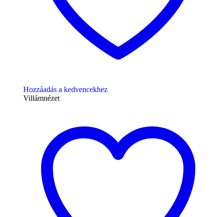
Hozzáadás a kedvencekhez
Villámnézet