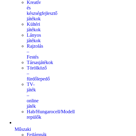
Kreatív
és
készségfejlesztő
játékok
Kültéri
játékok
Lányos
játékok
Rajzolás
–
Festés
Társasjátékok
Törölköző
–
fürdőlepedő
TV-
játék
–
online
játék
Hab/Hungarocell/Modell
repülők
Műszaki
Fejlámpák