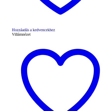
Hozzáadás a kedvencekhez
Villámnézet