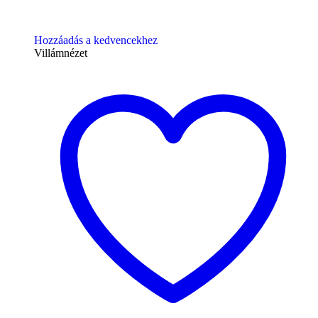
Hozzáadás a kedvencekhez
Villámnézet