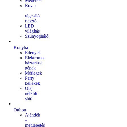
Medence
Rovar
–
rágcsáló
riasztó
LED
világítás
Szúnyogháló
Konyha
Edények
Elektromos
háztartási
gépek
Mérlegek
Party
kellékek
Olaj
nélküli
sütő
Otthon
Ajándék
–
meglepetés