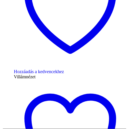
Hozzáadás a kedvencekhez
Villámnézet