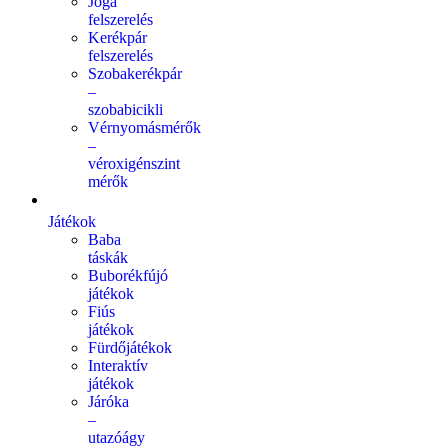
Jóga
felszerelés
Kerékpár
felszerelés
Szobakerékpár
–
szobabicikli
Vérnyomásmérők
–
véroxigénszint
mérők
Játékok
Baba
táskák
Buborékfújó
játékok
Fiús
játékok
Fürdőjátékok
Interaktív
játékok
Járóka
–
utazóágy