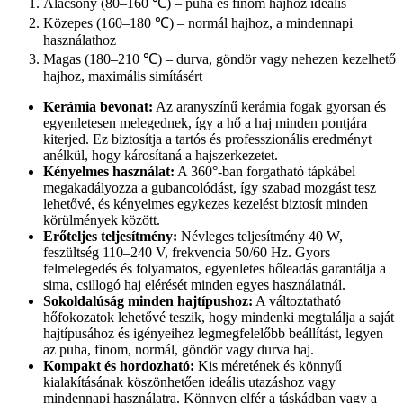
Alacsony (80–160 ℃) – puha és finom hajhoz ideális
Közepes (160–180 ℃) – normál hajhoz, a mindennapi
használathoz
Magas (180–210 ℃) – durva, göndör vagy nehezen kezelhető
hajhoz, maximális simításért
Kerámia bevonat:
Az aranyszínű kerámia fogak gyorsan és
egyenletesen melegednek, így a hő a haj minden pontjára
kiterjed. Ez biztosítja a tartós és professzionális eredményt
anélkül, hogy károsítaná a hajszerkezetet.
Kényelmes használat:
A 360°-ban forgatható tápkábel
megakadályozza a gubancolódást, így szabad mozgást tesz
lehetővé, és kényelmes egykezes kezelést biztosít minden
körülmények között.
Erőteljes teljesítmény:
Névleges teljesítmény 40 W,
feszültség 110–240 V, frekvencia 50/60 Hz. Gyors
felmelegedés és folyamatos, egyenletes hőleadás garantálja a
sima, csillogó haj elérését minden egyes használatnál.
Sokoldalúság minden hajtípushoz:
A változtatható
hőfokozatok lehetővé teszik, hogy mindenki megtalálja a saját
hajtípusához és igényeihez legmegfelelőbb beállítást, legyen
az puha, finom, normál, göndör vagy durva haj.
Kompakt és hordozható:
Kis méretének és könnyű
kialakításának köszönhetően ideális utazáshoz vagy
mindennapi használatra. Könnyen elfér a táskádban vagy a