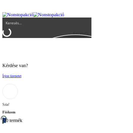
UGYFELSZOLGALAT@BIGBUY.HU
RÓLUNK
ÁSZF
Keresés
Kérdése van?
Írjon üzenetet
Szia!
Fiókom
0
0 termék