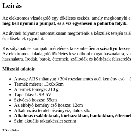
Leírás
Az elektromos vízadagoló egy tökéletes eszköz, amely megkönnyíti a v
meg kell nyomni a pumpát, és a víz egyenesen a pohárba folyik.
Az átviteli folyamat automatikusan megtörténik a készülék tetején t
és időseknek egyaránt.
Kis súlyának és kompakt méretének köszönhetően
a szivattyú kézre 
Az elektromos italadagoló tökéletes lesz otthoni magánhasználatra, va
használatra. Irodák, bárok, éttermek, szállodák és kórházak felszerelés
Műszaki adatok:
Anyag: ABS műanyag +304 rozsdamentes acél kemény cső + éle
Termék mérete: 13x6x6cm
A termék tömege: 210 g
Tápellátás: USB 5V
Szívócső hossza: 55cm
Az elfolyó kemény cső hossza: 12cm
Alkalmazási terület: ásványvíz, italok stb.
Alkalmas családoknak, kórházakban, bankokban, éttermekb
Szín: aktuális raktárkészlet szerint
Utasítás: