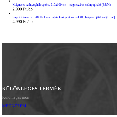
Mágneses szúnyogháló ajtóra, 210x100 cm - mágneszáras szúnyogháló (BBM)
2.990
Ft
Sup X Game Box 400IN1 nosztalgia kézi játékkonzol 400 beépített játékkal (BBV)
4.990
Ft
KÜLÖNLEGES TERMÉK
Különleges áron
MEGNÉZEM