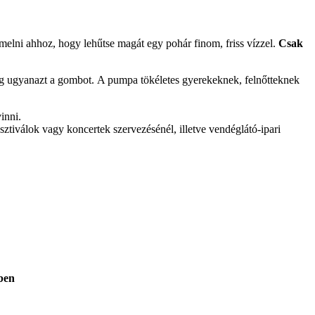
melni ahhoz, hogy lehűtse magát egy pohár finom, friss vízzel.
Csak
eg ugyanazt a gombot.
A pumpa tökéletes gyerekeknek, felnőtteknek
inni.
ztiválok vagy koncertek szervezésénél, illetve vendéglátó-ipari
ben