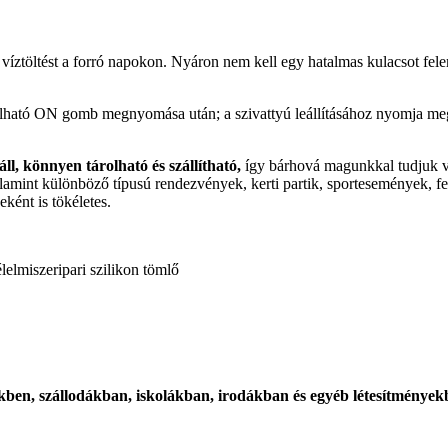
íztöltést a forró napokon. Nyáron nem kell egy hatalmas kulacsot fele
alálható ON gomb megnyomása után; a szivattyú leállításához nyomja m
áll, könnyen tárolható és szállítható,
így bárhová magunkkal tudjuk v
lamint különböző típusú rendezvények, kerti partik, sportesemények, fes
eként is tökéletes.
lmiszeripari szilikon tömlő
en, szállodákban, iskolákban, irodákban és egyéb létesítmények