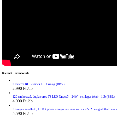
Kiemelt Termékeink
5 méteres RGB színes LED szalag (BBV)
2.990
Ft
120 cm hosszú, dupla soros T8 LED fénycső – 24W - semleges fehér - 1db (BBL)
4.990
Ft
Könnyen kezelhető, LCD kijelzős vérnyomásmérő karra - 22-32 cm-ig állítható man
5.590
Ft