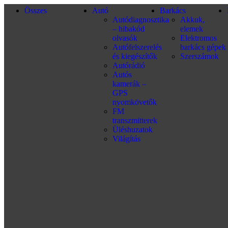
Összes
Autó
Barkács
Autódiagnosztika
Akkuk,
– hibakód
elemek
olvasók
Elektromos
Autófelszerelés
barkács gépek
és kiegészítők
Szerszámok
Autórádió
Autós
kamerák –
GPS
nyomkövetők
FM
transzmitterek
Üléshuzatok
Világítás