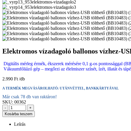
Elektromos vízadagoló ballonos vízhez-US
Digitális mérleg érmék, ékszerek mérésére 0,1 g-os pontossággal (B
Vákuumfóliázó gép – megőrzi az élelmiszer színét, ízét, illatát és tá
2.990
Ft
A TERMÉK MEGVÁSÁROLHATÓ: UTÁNVÉTTEL, BANKKÁRTYÁVAL
Már csak 78 db van raktáron!
SKU:
00362
-
+
Kosárba teszem
Leírás