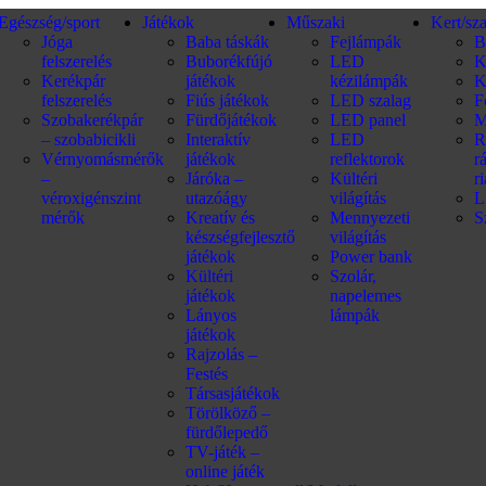
Egészség/sport
Játékok
Műszaki
Kert/sz
Jóga
Baba táskák
Fejlámpák
B
felszerelés
Buborékfújó
LED
K
Kerékpár
játékok
kézilámpák
K
felszerelés
Fiús játékok
LED szalag
F
Szobakerékpár
Fürdőjátékok
LED panel
M
– szobabicikli
Interaktív
LED
R
Vérnyomásmérők
játékok
reflektorok
r
–
Járóka –
Kültéri
r
véroxigénszint
utazóágy
világítás
L
mérők
Kreatív és
Mennyezeti
S
készségfejlesztő
világítás
játékok
Power bank
Kültéri
Szolár,
játékok
napelemes
Lányos
lámpák
játékok
Rajzolás –
Festés
Társasjátékok
Törölköző –
fürdőlepedő
TV-játék –
online játék