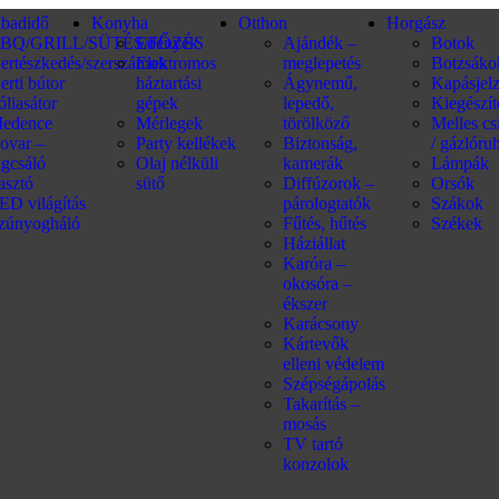
abadidő
Konyha
Otthon
Horgász
BQ/GRILL/SÜTÉS/FŐZÉS
Edények
Ajándék –
Botok
ertészkedés/szerszámok
Elektromos
meglepetés
Botzsáko
erti bútor
háztartási
Ágynemű,
Kapásjel
óliasátor
gépek
lepedő,
Kiegészí
edence
Mérlegek
törölköző
Melles c
ovar –
Party kellékek
Biztonság,
/ gázlóru
ágcsáló
Olaj nélküli
kamerák
Lámpák
iasztó
sütő
Diffúzorok –
Orsók
ED világítás
párologtatók
Szákok
zúnyogháló
Fűtés, hűtés
Székek
Háziállat
Karóra –
okosóra –
ékszer
Karácsony
Kártevők
elleni védelem
Szépségápolás
Takarítás –
mosás
TV tartó
konzolok