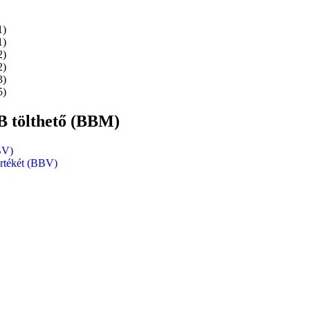
B tölthető (BBM)
BV)
pértékét (BBV)