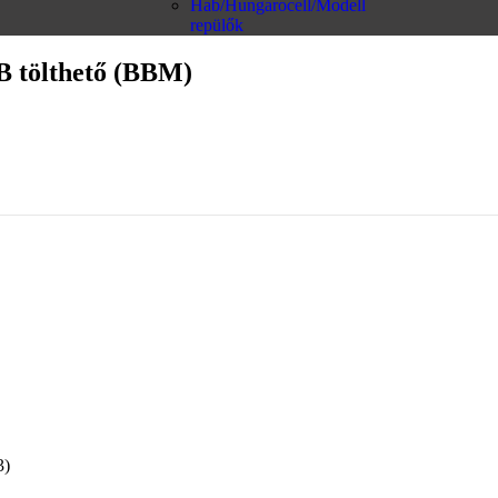
Hab/Hungarocell/Modell
repülők
B tölthető (BBM)