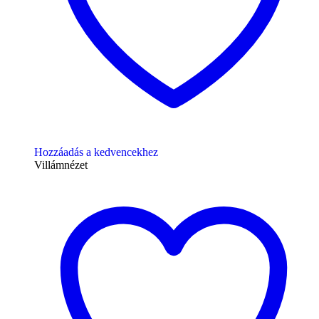
Hozzáadás a kedvencekhez
Villámnézet