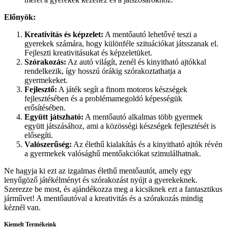
Előnyök:
Kreativitás és képzelet:
A mentőautó lehetővé teszi a
gyerekek számára, hogy különféle szituációkat játsszanak el.
Fejleszti kreativitásukat és képzeletüket.
Szórakozás:
Az autó világít, zenél és kinyitható ajtókkal
rendelkezik, így hosszú órákig szórakoztathatja a
gyermekeket.
Fejlesztő:
A játék segít a finom motoros készségek
fejlesztésében és a problémamegoldó képességük
erősítésében.
Együtt játszható:
A mentőautó alkalmas több gyermek
együtt játszásához, ami a közösségi készségek fejlesztését is
elősegíti.
Valószerűség:
Az élethű kialakítás és a kinyitható ajtók révén
a gyermekek valósághű mentőakciókat szimulálhatnak.
Ne hagyja ki ezt az izgalmas élethű mentőautót, amely egy
lenyűgöző játékélményt és szórakozást nyújt a gyerekeknek.
Szerezze be most, és ajándékozza meg a kicsiknek ezt a fantasztikus
járművet! A mentőautóval a kreativitás és a szórakozás mindig
kéznél van.
Kiemelt Termékeink