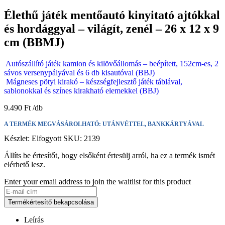
Élethű játék mentőautó kinyitató ajtókkal
és hordággyal – világít, zenél – 26 x 12 x 9
cm (BBMJ)
Autószállító játék kamion és kilövőállomás – beépített, 152cm-es, 2
sávos versenypályával és 6 db kisautóval (BBJ)
Mágneses pötyi kirakó – készségfejlesztő játék táblával,
sablonokkal és színes kirakható elemekkel (BBJ)
9.490
Ft
A TERMÉK MEGVÁSÁROLHATÓ: UTÁNVÉTTEL, BANKKÁRTYÁVAL
Készlet:
Elfogyott
SKU:
2139
Állíts be értesítőt, hogy elsőként értesülj arról, ha ez a termék ismét
elérhető lesz.
Enter your email address to join the waitlist for this product
Termékértesítő bekapcsolása
Leírás