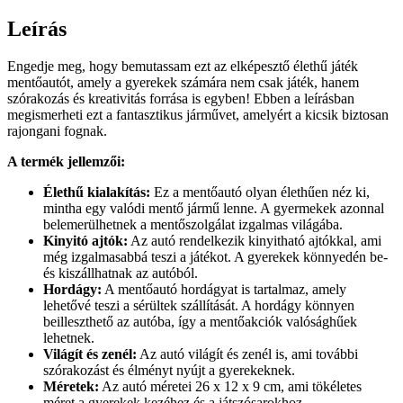
Leírás
Engedje meg, hogy bemutassam ezt az elképesztő élethű játék
mentőautót, amely a gyerekek számára nem csak játék, hanem
szórakozás és kreativitás forrása is egyben! Ebben a leírásban
megismerheti ezt a fantasztikus járművet, amelyért a kicsik biztosan
rajongani fognak.
A termék jellemzői:
Élethű kialakítás:
Ez a mentőautó olyan élethűen néz ki,
mintha egy valódi mentő jármű lenne. A gyermekek azonnal
belemerülhetnek a mentőszolgálat izgalmas világába.
Kinyitó ajtók:
Az autó rendelkezik kinyitható ajtókkal, ami
még izgalmasabbá teszi a játékot. A gyerekek könnyedén be-
és kiszállhatnak az autóból.
Hordágy:
A mentőautó hordágyat is tartalmaz, amely
lehetővé teszi a sérültek szállítását. A hordágy könnyen
beilleszthető az autóba, így a mentőakciók valósághűek
lehetnek.
Világít és zenél:
Az autó világít és zenél is, ami további
szórakozást és élményt nyújt a gyerekeknek.
Méretek:
Az autó méretei 26 x 12 x 9 cm, ami tökéletes
méret a gyerekek kezéhez és a játszósarokhoz.