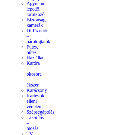
Ágynemű,
lepedő,
törölköző
Biztonság,
kamerák
Diffúzorok
–
párologtatók
Fűtés,
hűtés
Háziállat
Karóra
–
okosóra
–
ékszer
Karácsony
Kártevők
elleni
védelem
Szépségápolás
Takarítás
–
mosás
TV