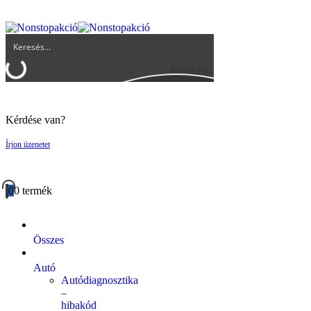
UGYFELSZOLGALAT@BIGBUY.HU
RÓLUNK
ÁSZF
Keresés
Kérdése van?
Írjon üzenetet
0
0 termék
Összes
Autó
Autódiagnosztika
–
hibakód