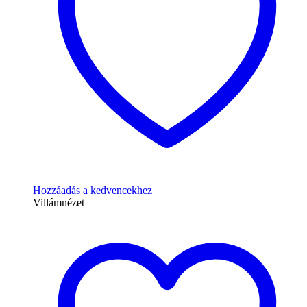
Hozzáadás a kedvencekhez
Villámnézet