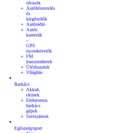
olvasók
Autófelszerelés
és
kiegészítők
Autórádió
Autós
kamerák
–
GPS
nyomkövetők
FM
transzmitterek
Üléshuzatok
Világítás
Barkács
Akkuk,
elemek
Elektromos
barkács
gépek
Szerszámok
Egészség/sport