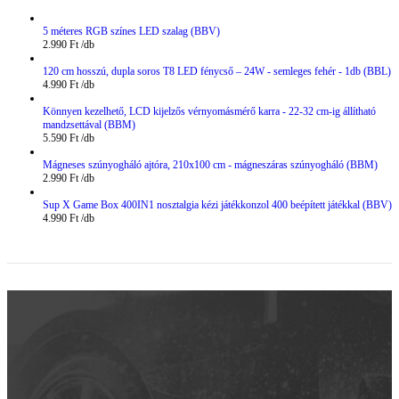
5 méteres RGB színes LED szalag (BBV)
2.990
Ft
120 cm hosszú, dupla soros T8 LED fénycső – 24W - semleges fehér - 1db (BBL)
4.990
Ft
Könnyen kezelhető, LCD kijelzős vérnyomásmérő karra - 22-32 cm-ig állítható
mandzsettával (BBM)
5.590
Ft
Mágneses szúnyogháló ajtóra, 210x100 cm - mágneszáras szúnyogháló (BBM)
2.990
Ft
Sup X Game Box 400IN1 nosztalgia kézi játékkonzol 400 beépített játékkal (BBV)
4.990
Ft