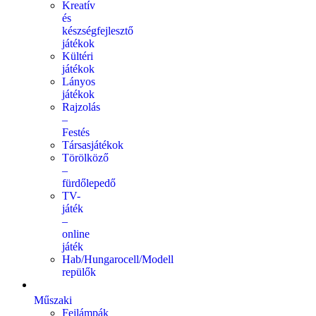
Kreatív
és
készségfejlesztő
játékok
Kültéri
játékok
Lányos
játékok
Rajzolás
–
Festés
Társasjátékok
Törölköző
–
fürdőlepedő
TV-
játék
–
online
játék
Hab/Hungarocell/Modell
repülők
Műszaki
Fejlámpák