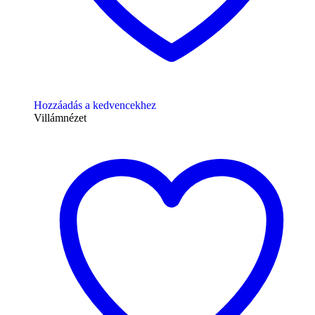
Hozzáadás a kedvencekhez
Villámnézet