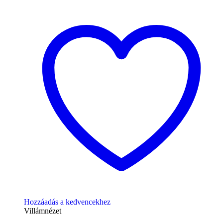
Hozzáadás a kedvencekhez
Villámnézet