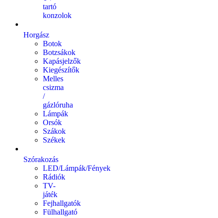
tartó
konzolok
Horgász
Botok
Botzsákok
Kapásjelzők
Kiegészítők
Melles
csizma
/
gázlóruha
Lámpák
Orsók
Szákok
Székek
Szórakozás
LED/Lámpák/Fények
Rádiók
TV-
játék
Fejhallgatók
Fülhallgató