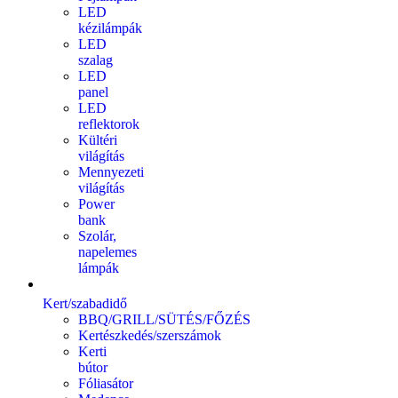
LED
kézilámpák
LED
szalag
LED
panel
LED
reflektorok
Kültéri
világítás
Mennyezeti
világítás
Power
bank
Szolár,
napelemes
lámpák
Kert/szabadidő
BBQ/GRILL/SÜTÉS/FŐZÉS
Kertészkedés/szerszámok
Kerti
bútor
Fóliasátor