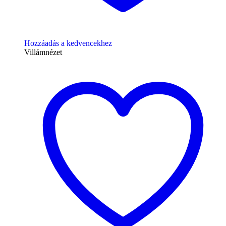
Hozzáadás a kedvencekhez
Villámnézet