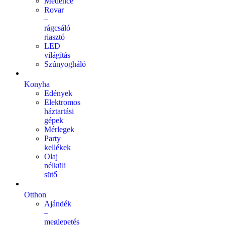
Medence
Rovar
–
rágcsáló
riasztó
LED
világítás
Szúnyogháló
Konyha
Edények
Elektromos
háztartási
gépek
Mérlegek
Party
kellékek
Olaj
nélküli
sütő
Otthon
Ajándék
–
meglepetés