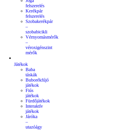
Jóga
felszerelés
Kerékpár
felszerelés
Szobakerékpár
–
szobabicikli
Vérnyomásmérők
–
véroxigénszint
mérők
Játékok
Baba
táskák
Buborékfújó
játékok
Fiús
játékok
Fürdőjátékok
Interaktív
játékok
Járóka
–
utazóágy