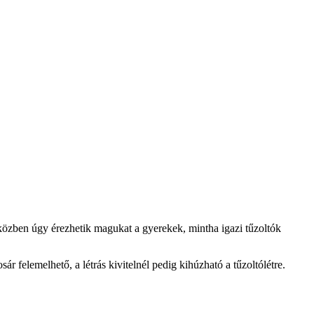
közben úgy érezhetik magukat a gyerekek, mintha igazi tűzoltók
 felemelhető, a létrás kivitelnél pedig kihúzható a tűzoltólétre.