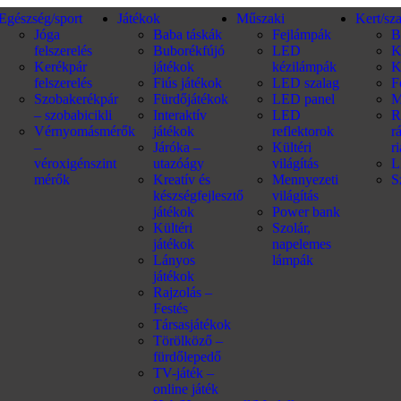
Egészség/sport
Játékok
Műszaki
Kert/sz
Jóga
Baba táskák
Fejlámpák
B
felszerelés
Buborékfújó
LED
K
Kerékpár
játékok
kézilámpák
K
felszerelés
Fiús játékok
LED szalag
F
Szobakerékpár
Fürdőjátékok
LED panel
M
– szobabicikli
Interaktív
LED
R
Vérnyomásmérők
játékok
reflektorok
r
–
Járóka –
Kültéri
r
véroxigénszint
utazóágy
világítás
L
mérők
Kreatív és
Mennyezeti
S
készségfejlesztő
világítás
játékok
Power bank
Kültéri
Szolár,
játékok
napelemes
Lányos
lámpák
játékok
Rajzolás –
Festés
Társasjátékok
Törölköző –
fürdőlepedő
TV-játék –
online játék