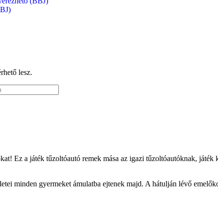
őverezhető (BBJ)
BBJ)
érhető lesz.
at! Ez a játék tűzoltóautó remek mása az igazi tűzoltóautóknak, játék 
etei minden gyermeket ámulatba ejtenek majd. A hátulján lévő emelőkosár