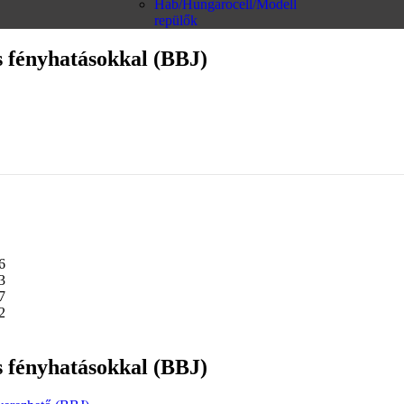
Hab/Hungarocell/Modell
repülők
s fényhatásokkal (BBJ)
s fényhatásokkal (BBJ)