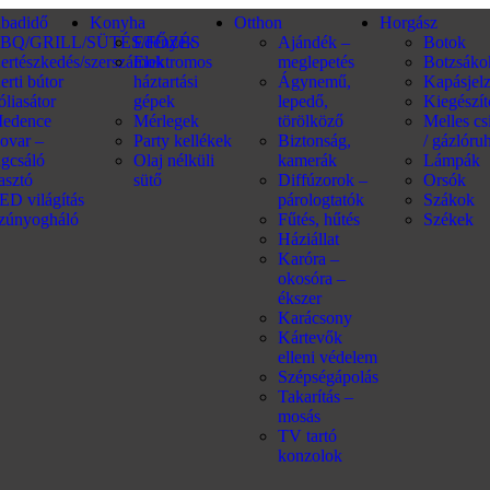
abadidő
Konyha
Otthon
Horgász
BQ/GRILL/SÜTÉS/FŐZÉS
Edények
Ajándék –
Botok
ertészkedés/szerszámok
Elektromos
meglepetés
Botzsáko
erti bútor
háztartási
Ágynemű,
Kapásjel
óliasátor
gépek
lepedő,
Kiegészí
edence
Mérlegek
törölköző
Melles c
ovar –
Party kellékek
Biztonság,
/ gázlóru
ágcsáló
Olaj nélküli
kamerák
Lámpák
iasztó
sütő
Diffúzorok –
Orsók
ED világítás
párologtatók
Szákok
zúnyogháló
Fűtés, hűtés
Székek
Háziállat
Karóra –
okosóra –
ékszer
Karácsony
Kártevők
elleni védelem
Szépségápolás
Takarítás –
mosás
TV tartó
konzolok