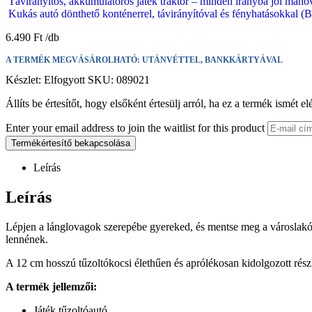
Távirányítós, akkumulátoros játék traktor – minden irányba jól man
Kukás autó dönthető konténerrel, távirányítóval és fényhatásokkal (
6.490
Ft
A TERMÉK MEGVÁSÁROLHATÓ: UTÁNVÉTTEL, BANKKÁRTYÁVAL
Készlet:
Elfogyott
SKU:
089021
Állíts be értesítőt, hogy elsőként értesülj arról, ha ez a termék ismét el
Enter your email address to join the waitlist for this product
Termékértesítő bekapcsolása
Leírás
Leírás
Lépjen a lánglovagok szerepébe gyereked, és mentse meg a városlakók
lennének.
A 12 cm hosszú tűzoltókocsi élethűen és aprólékosan kidolgozott részl
A termék jellemzői:
Játék tűzoltóautó