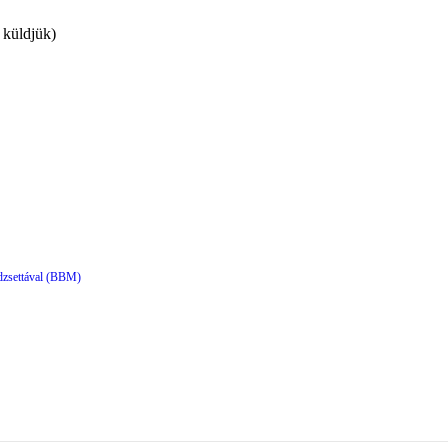
 küldjük)
dzsettával (BBM)