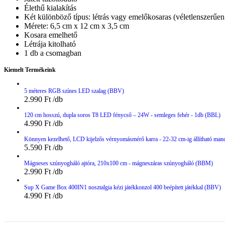
Élethű kialakítás
Két különböző típus: létrás vagy emelőkosaras (véletlenszerűen
Mérete: 6,5 cm x 12 cm x 3,5 cm
Kosara emelhető
Létrája kitolható
1 db a csomagban
Kiemelt Termékeink
5 méteres RGB színes LED szalag (BBV)
2.990
Ft
120 cm hosszú, dupla soros T8 LED fénycső – 24W - semleges fehér - 1db (BBL)
4.990
Ft
Könnyen kezelhető, LCD kijelzős vérnyomásmérő karra - 22-32 cm-ig állítható man
5.590
Ft
Mágneses szúnyogháló ajtóra, 210x100 cm - mágneszáras szúnyogháló (BBM)
2.990
Ft
Sup X Game Box 400IN1 nosztalgia kézi játékkonzol 400 beépített játékkal (BBV)
4.990
Ft