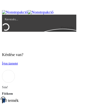
UGYFELSZOLGALAT@BIGBUY.HU
RÓLUNK
ÁSZF
Keresés
Kérdése van?
Írjon üzenetet
Szia!
Fiókom
0
0 termék