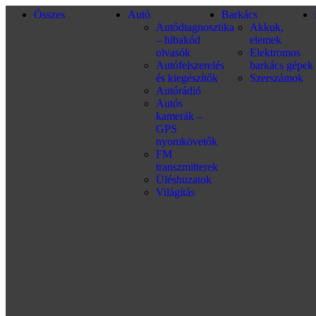
Összes
Autó
Barkács
Autódiagnosztika
Akkuk,
– hibakód
elemek
olvasók
Elektromos
Autófelszerelés
barkács gépek
és kiegészítők
Szerszámok
Autórádió
Autós
kamerák –
GPS
nyomkövetők
FM
transzmitterek
Üléshuzatok
Világítás