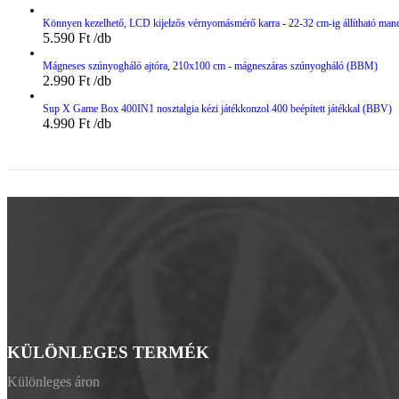
Könnyen kezelhető, LCD kijelzős vérnyomásmérő karra - 22-32 cm-ig állítható man
5.590
Ft
Mágneses szúnyogháló ajtóra, 210x100 cm - mágneszáras szúnyogháló (BBM)
2.990
Ft
Sup X Game Box 400IN1 nosztalgia kézi játékkonzol 400 beépített játékkal (BBV)
4.990
Ft
KÜLÖNLEGES TERMÉK
Különleges áron