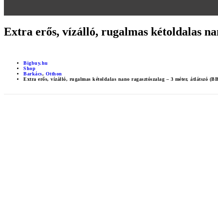
Extra erős, vízálló, rugalmas kétoldalas n
Bigbuy.hu
Shop
Barkács
,
Otthon
Extra erős, vízálló, rugalmas kétoldalas nano ragasztószalag – 3 méter, átlátszó (B