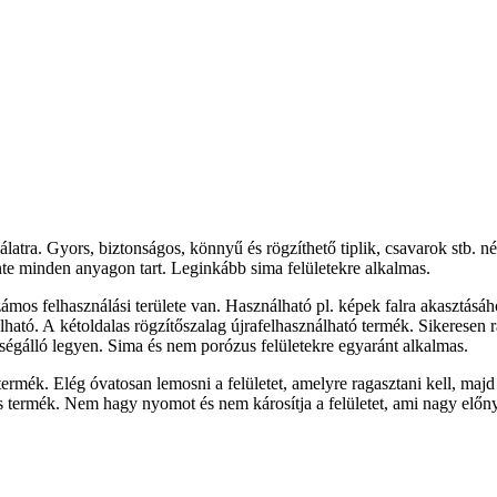
ználatra. Gyors, biztonságos, könnyű és rögzíthető tiplik, csavarok stb. 
te minden anyagon tart. Leginkább sima felületekre alkalmas.
zámos felhasználási területe van. Használható pl. képek falra akasztá
tó. A kétoldalas rögzítőszalag újrafelhasználható termék. Sikeresen ra
ességálló legyen. Sima és nem porózus felületekre egyaránt alkalmas.
ermék. Elég óvatosan lemosni a felületet, amelyre ragasztani kell, majd
us termék. Nem hagy nyomot és nem károsítja a felületet, ami nagy előny