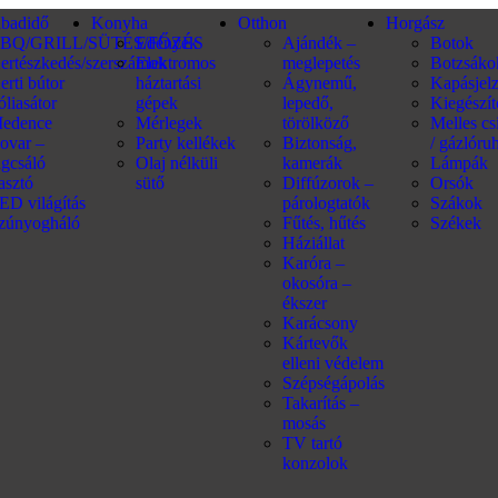
abadidő
Konyha
Otthon
Horgász
BQ/GRILL/SÜTÉS/FŐZÉS
Edények
Ajándék –
Botok
ertészkedés/szerszámok
Elektromos
meglepetés
Botzsáko
erti bútor
háztartási
Ágynemű,
Kapásjel
óliasátor
gépek
lepedő,
Kiegészí
edence
Mérlegek
törölköző
Melles c
ovar –
Party kellékek
Biztonság,
/ gázlóru
ágcsáló
Olaj nélküli
kamerák
Lámpák
iasztó
sütő
Diffúzorok –
Orsók
ED világítás
párologtatók
Szákok
zúnyogháló
Fűtés, hűtés
Székek
Háziállat
Karóra –
okosóra –
ékszer
Karácsony
Kártevők
elleni védelem
Szépségápolás
Takarítás –
mosás
TV tartó
konzolok