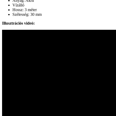
Anyag: Akril
Vízálló
Hossz: 3 méter
Szélesség: 30 mm
Illusztrációs videó: