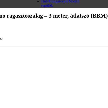
Hab/Hungarocell/Modell
repülők
ano ragasztószalag – 3 méter, átlátszó (BBM)
BM)