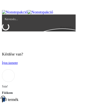
UGYFELSZOLGALAT@BIGBUY.HU
RÓLUNK
ÁSZF
Keresés
Kérdése van?
Írjon üzenetet
Szia!
Fiókom
0
0 termék