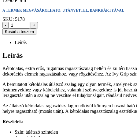
1.990
Ft
A TERMÉK MEGVÁSÁROLHATÓ: UTÁNVÉTTEL, BANKKÁRTYÁVAL
SKU:
5178
-
+
Kosárba teszem
Leírás
Leírás
Kétoldalas, extra erős, rugalmas ragasztószalag beltéri és kültéri has
dekorációs elemek ragasztásához, vagy rögzítéséhez. Az Ivy Grip szin
A bemutatott kétoldalas átlátszó szalag egy olyan termék, amelynek s
festményekhez vagy kábelekhez, valamint szőnyegekhez is jól használha
leragasztás után a szalag ne veszítse el tulajdonságait, ráadásul nedv
Az átlátszó kétoldalas ragasztószalag rendkívül könnyen használható t
helyre ragasztható (mosás után). A kétoldalas ragasztószalag esztétik
Részletek:
Szín: átlátszó színtelen