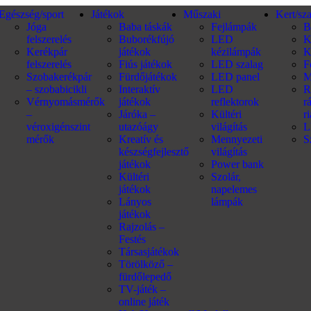
Egészség/sport
Játékok
Műszaki
Kert/sz
Jóga
Baba táskák
Fejlámpák
B
felszerelés
Buborékfújó
LED
K
Kerékpár
játékok
kézilámpák
K
felszerelés
Fiús játékok
LED szalag
F
Szobakerékpár
Fürdőjátékok
LED panel
M
– szobabicikli
Interaktív
LED
R
Vérnyomásmérők
játékok
reflektorok
r
–
Járóka –
Kültéri
r
véroxigénszint
utazóágy
világítás
L
mérők
Kreatív és
Mennyezeti
S
készségfejlesztő
világítás
játékok
Power bank
Kültéri
Szolár,
játékok
napelemes
Lányos
lámpák
játékok
Rajzolás –
Festés
Társasjátékok
Törölköző –
fürdőlepedő
TV-játék –
online játék