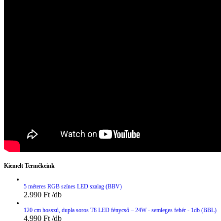
Kiemelt Termékeink
5 méteres RGB színes LED szalag (BBV)
2.990
Ft
120 cm hosszú, dupla soros T8 LED fénycső – 24W - semleges fehér - 1db (BBL)
4.990
Ft