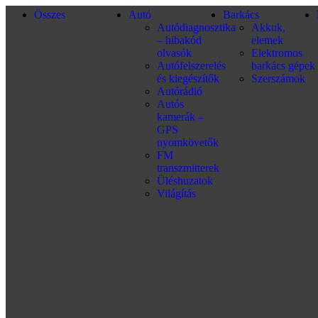
Összes
Autó
Barkács
Autódiagnosztika
Akkuk,
– hibakód
elemek
olvasók
Elektromos
Autófelszerelés
barkács gépek
és kiegészítők
Szerszámok
Autórádió
Autós
kamerák –
GPS
nyomkövetők
FM
transzmitterek
Üléshuzatok
Világítás