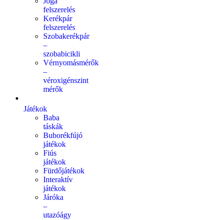
Jóga
felszerelés
Kerékpár
felszerelés
Szobakerékpár
–
szobabicikli
Vérnyomásmérők
–
véroxigénszint
mérők
Játékok
Baba
táskák
Buborékfújó
játékok
Fiús
játékok
Fürdőjátékok
Interaktív
játékok
Járóka
–
utazóágy