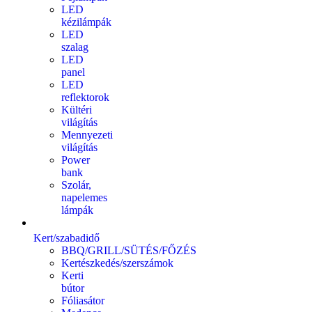
LED
kézilámpák
LED
szalag
LED
panel
LED
reflektorok
Kültéri
világítás
Mennyezeti
világítás
Power
bank
Szolár,
napelemes
lámpák
Kert/szabadidő
BBQ/GRILL/SÜTÉS/FŐZÉS
Kertészkedés/szerszámok
Kerti
bútor
Fóliasátor