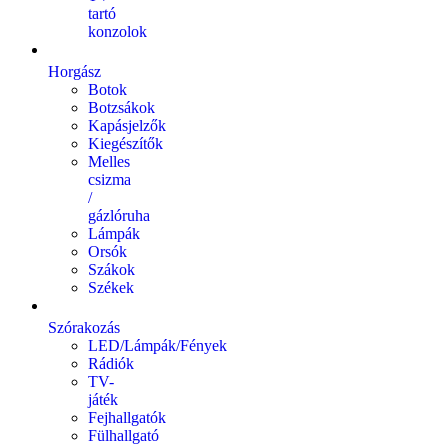
tartó
konzolok
Horgász
Botok
Botzsákok
Kapásjelzők
Kiegészítők
Melles
csizma
/
gázlóruha
Lámpák
Orsók
Szákok
Székek
Szórakozás
LED/Lámpák/Fények
Rádiók
TV-
játék
Fejhallgatók
Fülhallgató