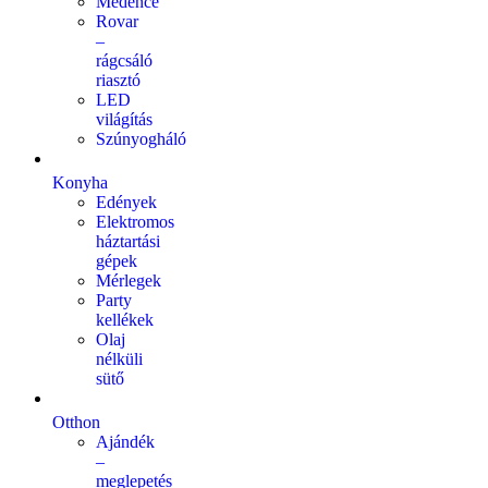
Medence
Rovar
–
rágcsáló
riasztó
LED
világítás
Szúnyogháló
Konyha
Edények
Elektromos
háztartási
gépek
Mérlegek
Party
kellékek
Olaj
nélküli
sütő
Otthon
Ajándék
–
meglepetés