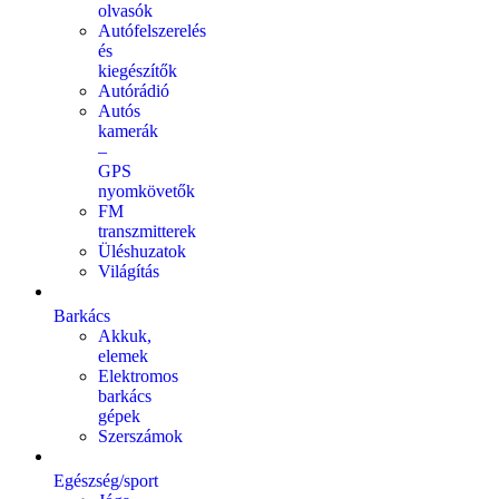
olvasók
Autófelszerelés
és
kiegészítők
Autórádió
Autós
kamerák
–
GPS
nyomkövetők
FM
transzmitterek
Üléshuzatok
Világítás
Barkács
Akkuk,
elemek
Elektromos
barkács
gépek
Szerszámok
Egészség/sport