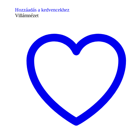
Hozzáadás a kedvencekhez
Villámnézet