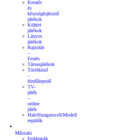
Kreatív
és
készségfejlesztő
játékok
Kültéri
játékok
Lányos
játékok
Rajzolás
–
Festés
Társasjátékok
Törölköző
–
fürdőlepedő
TV-
játék
–
online
játék
Hab/Hungarocell/Modell
repülők
Műszaki
Fejlámpák