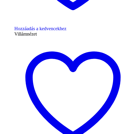
Hozzáadás a kedvencekhez
Villámnézet