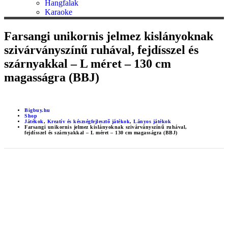
Hangfalak
Karaoke
Farsangi unikornis jelmez kislányoknak
szivárványszínű ruhával, fejdísszel és
szárnyakkal – L méret – 130 cm
magasságra (BBJ)
Bigbuy.hu
Shop
Játékok
,
Kreatív és készségfejlesztő játékok
,
Lányos játékok
Farsangi unikornis jelmez kislányoknak szivárványszínű ruhával,
fejdísszel és szárnyakkal – L méret – 130 cm magasságra (BBJ)