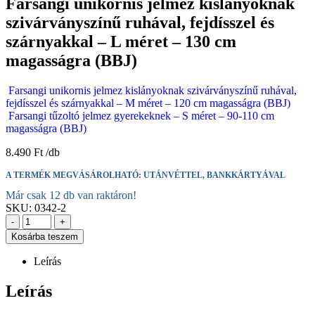
Farsangi unikornis jelmez kislányoknak
szivárványszínű ruhával, fejdísszel és
szárnyakkal – L méret – 130 cm
magasságra (BBJ)
Farsangi unikornis jelmez kislányoknak szivárványszínű ruhával,
fejdísszel és szárnyakkal – M méret – 120 cm magasságra (BBJ)
Farsangi tűzoltó jelmez gyerekeknek – S méret – 90-110 cm
magasságra (BBJ)
8.490
Ft
A TERMÉK MEGVÁSÁROLHATÓ: UTÁNVÉTTEL, BANKKÁRTYÁVAL
Már csak 12 db van raktáron!
SKU:
0342-2
-
+
Kosárba teszem
Leírás
Leírás