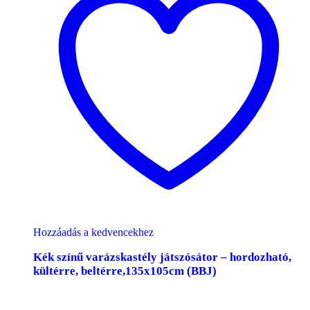
Hozzáadás a kedvencekhez
Kék színű varázskastély játszósátor – hordozható,
kültérre, beltérre,135x105cm (BBJ)