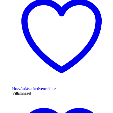
Hozzáadás a kedvencekhez
Villámnézet