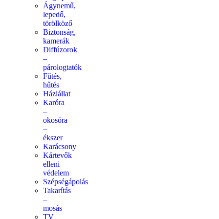
Ágynemű,
lepedő,
törölköző
Biztonság,
kamerák
Diffúzorok
–
párologtatók
Fűtés,
hűtés
Háziállat
Karóra
–
okosóra
–
ékszer
Karácsony
Kártevők
elleni
védelem
Szépségápolás
Takarítás
–
mosás
TV