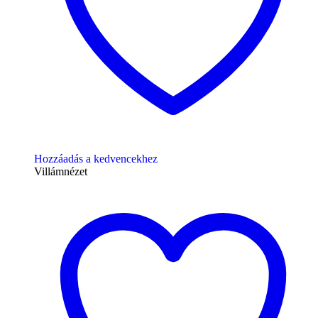
Hozzáadás a kedvencekhez
Villámnézet