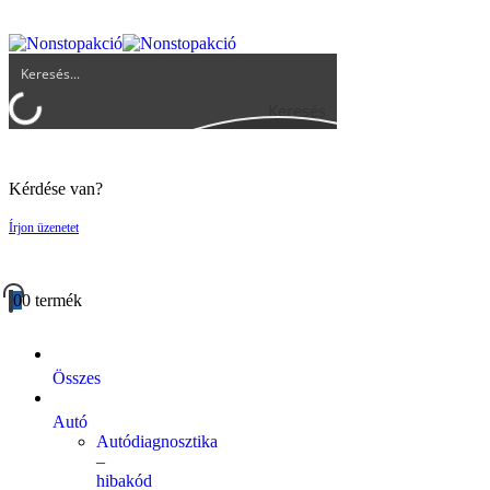
UGYFELSZOLGALAT@BIGBUY.HU
RÓLUNK
ÁSZF
Keresés
Kérdése van?
Írjon üzenetet
0
0 termék
Összes
Autó
Autódiagnosztika
–
hibakód