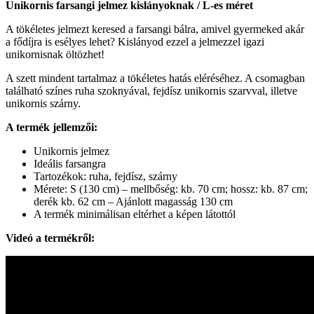
Unikornis farsangi jelmez kislányoknak / L-es méret
A tökéletes jelmezt keresed a farsangi bálra, amivel gyermeked akár
a fődíjra is esélyes lehet? Kislányod ezzel a jelmezzel igazi
unikornisnak öltözhet!
A szett mindent tartalmaz a tökéletes hatás eléréséhez. A csomagban
található színes ruha szoknyával, fejdísz unikornis szarvval, illetve
unikornis szárny.
A termék jellemzői:
Unikornis jelmez
Ideális farsangra
Tartozékok: ruha, fejdísz, szárny
Mérete: S (130 cm) – mellbőség: kb. 70 cm; hossz: kb. 87 cm;
derék kb. 62 cm – Ajánlott magasság 130 cm
A termék minimálisan eltérhet a képen látottól
Videó a termékről: