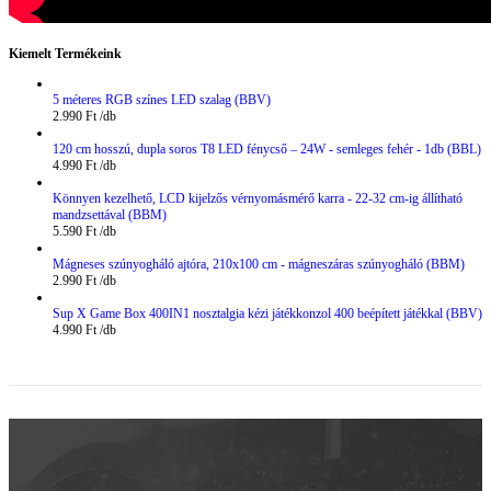
Kiemelt Termékeink
5 méteres RGB színes LED szalag (BBV)
2.990
Ft
120 cm hosszú, dupla soros T8 LED fénycső – 24W - semleges fehér - 1db (BBL)
4.990
Ft
Könnyen kezelhető, LCD kijelzős vérnyomásmérő karra - 22-32 cm-ig állítható
mandzsettával (BBM)
5.590
Ft
Mágneses szúnyogháló ajtóra, 210x100 cm - mágneszáras szúnyogháló (BBM)
2.990
Ft
Sup X Game Box 400IN1 nosztalgia kézi játékkonzol 400 beépített játékkal (BBV)
4.990
Ft