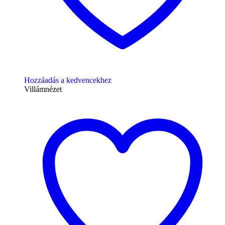
Hozzáadás a kedvencekhez
Villámnézet