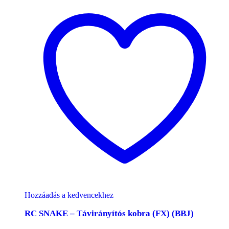
Hozzáadás a kedvencekhez
RC SNAKE – Távirányítós kobra (FX) (BBJ)