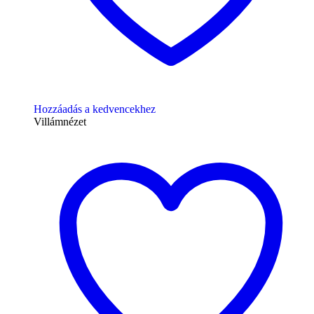
Hozzáadás a kedvencekhez
Villámnézet