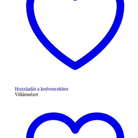
Hozzáadás a kedvencekhez
Villámnézet