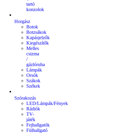
tartó
konzolok
Horgász
Botok
Botzsákok
Kapásjelzők
Kiegészítők
Melles
csizma
/
gázlóruha
Lámpák
Orsók
Szákok
Székek
Szórakozás
LED/Lámpák/Fények
Rádiók
TV-
játék
Fejhallgatók
Fülhallgató