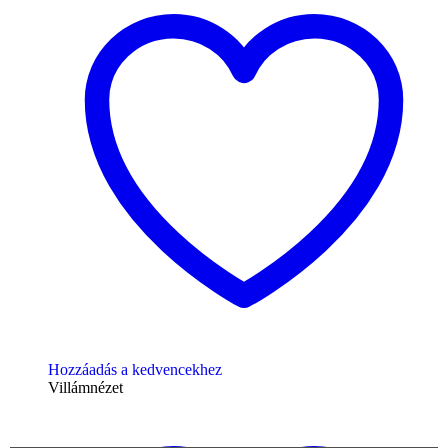
Hozzáadás a kedvencekhez
Villámnézet