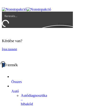
UGYFELSZOLGALAT@BIGBUY.HU
RÓLUNK
ÁSZF
Keresés
Kérdése van?
Írjon üzenetet
0
0 termék
Összes
Autó
Autódiagnosztika
–
hibakód