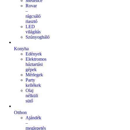
Medence
Rovar
–
rágcsáló
riasztó
LED
világítás
Szúnyogháló
Konyha
Edények
Elektromos
háztartási
gépek
Mérlegek
Party
kellékek
Olaj
nélküli
sütő
Otthon
Ajándék
–
meglepetés