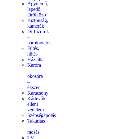
Ágynemű,
lepedő,
törölköző
Biztonság,
kamerák
Diffúzorok
–
párologtatók
Fűtés,
hűtés
Háziállat
Karóra
–
okosóra
–
ékszer
Karácsony
Kártevők
elleni
védelem
Szépségápolás
Takarítás
–
mosás
TV