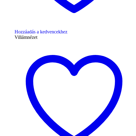
Hozzáadás a kedvencekhez
Villámnézet