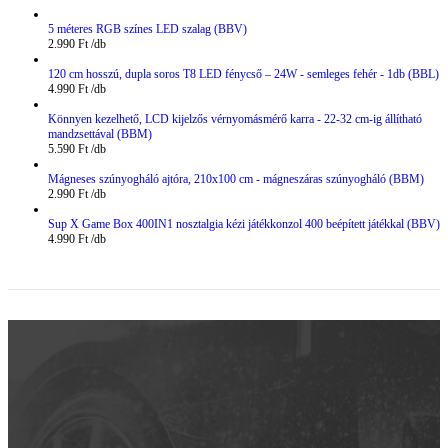
5 méteres RGB színes LED szalag (BBV)
2.990
Ft
120 cm hosszú, dupla soros T8 LED fénycső – 24W - semleges fehér - 1db (BBL)
4.990
Ft
Könnyen kezelhető, LCD kijelzős vérnyomásmérő karra - 22-32 cm-ig állítható
mandzsettával (BBM)
5.590
Ft
Mágneses szúnyogháló ajtóra, 210x100 cm - mágneszáras szúnyogháló (BBM)
2.990
Ft
Sup X Game Box 400IN1 nosztalgia kézi játékkonzol 400 beépített játékkal (BBV)
4.990
Ft