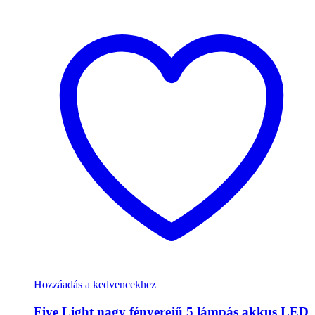
Hozzáadás a kedvencekhez
Five Light nagy fényerejű 5 lámpás akkus LED