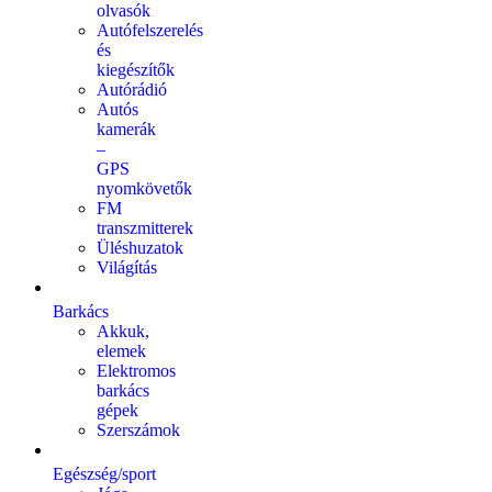
olvasók
Autófelszerelés
és
kiegészítők
Autórádió
Autós
kamerák
–
GPS
nyomkövetők
FM
transzmitterek
Üléshuzatok
Világítás
Barkács
Akkuk,
elemek
Elektromos
barkács
gépek
Szerszámok
Egészség/sport