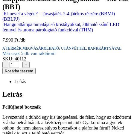
(BBJ)
Ki nevet a végén? – társasjáték 2-4 játékos részére (BBMJ)
(BBLPJ)
Hangulatlámpa himalája só kristályokkal, állítható színű LED
fénnyel és aroma párologtató funkcióval (THM)
7.990
Ft
A TERMÉK MEGVÁSÁROLHATÓ: UTÁNVÉTTEL, BANKKÁRTYÁVAL
Már csak 5 db van raktáron!
SKU:
40112
-
+
Kosárba teszem
Leírás
Leírás
Felfújható boxzsák
Levezetnéd a dühöd egy kis ütögetéssel, de félsz, hogy az edzőtermi
zsákba beleállnának a kézközépcsontjaid? Gyakorolna a gyerek
otthon, de nem akarsz súlyos boxzsákot a plafonba fúrni? Neked
találták ki ezt a felfújható verziót.