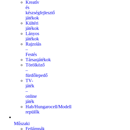
Kreatív
és
készségfejlesztő
játékok
Kültéri
játékok
Lányos
játékok
Rajzolás
–
Festés
Társasjátékok
Törölköző
–
fürdőlepedő
TV-
játék
–
online
játék
Hab/Hungarocell/Modell
repülők
Műszaki
Fejlámpák