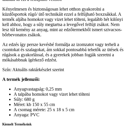
Kényelmesen és biztonságosan lehet otthon gyakorolni a
küzdősportok rúgó/ ütő technikáit ezzel a felfújható boxzsákkal. A
termék aljába homokot vagy vizet lehet tölteni, legalább hét kilónyi
kell ahhoz, hogy a súly megtartsa a levegővel felfújt zsákot. Nem
lesz túl kemény az anyag, mint az edzőtermekből ismert szivacsos-
bőrbevonatos zsákok.
Az edzés így persze kevésbé formálja az izomzatot vagy terheli a
csontokat és szalagokat, ám sokkal pontosabbá tehetők az ütések és
rúgások a gyakorlással, és a gyerekek jobban fogják szeretni a
mókásabbnak ígérkező edzést.
Szín: Aktuális raktárkészlet szerint
A termék jellemzői:
Anyagvastagság: 0,25 mm
A talpába homokot vagy vizet lehet tölteni
Súly: 680 g
Méret: kb 150 x 55 cm
A csomag mérete: 25 x 18 x 5 cm
Anyaga: PVC
Kiemelt Termékeink