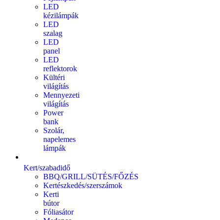
LED
kézilámpák
LED
szalag
LED
panel
LED
reflektorok
Kültéri
világítás
Mennyezeti
világítás
Power
bank
Szolár,
napelemes
lámpák
Kert/szabadidő
BBQ/GRILL/SÜTÉS/FŐZÉS
Kertészkedés/szerszámok
Kerti
bútor
Fóliasátor