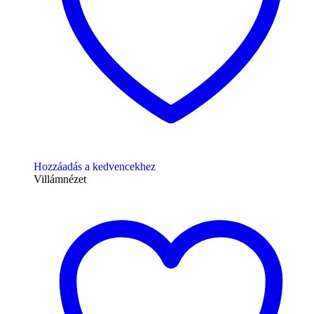
Hozzáadás a kedvencekhez
Villámnézet