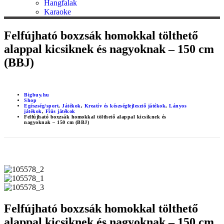
Hangfalak
Karaoke
Felfújható boxzsák homokkal tölthető
alappal kicsiknek és nagyoknak – 150 cm
(BBJ)
Bigbuy.hu
Shop
Egészség/sport
,
Játékok
,
Kreatív és készségfejlesztő játékok
,
Lányos
játékok
,
Fiús játékok
Felfújható boxzsák homokkal tölthető alappal kicsiknek és
nagyoknak – 150 cm (BBJ)
Felfújható boxzsák homokkal tölthető
alappal kicsiknek és nagyoknak – 150 cm