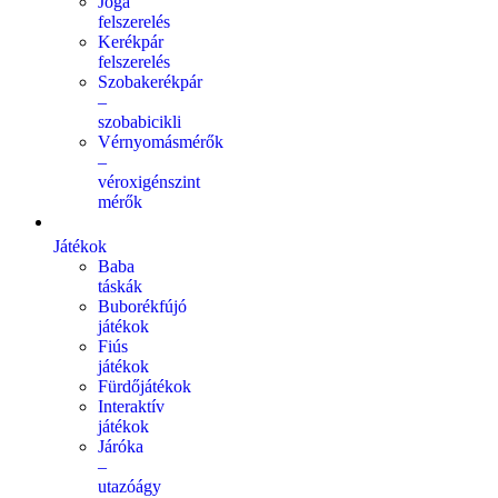
Jóga
felszerelés
Kerékpár
felszerelés
Szobakerékpár
–
szobabicikli
Vérnyomásmérők
–
véroxigénszint
mérők
Játékok
Baba
táskák
Buborékfújó
játékok
Fiús
játékok
Fürdőjátékok
Interaktív
játékok
Járóka
–
utazóágy