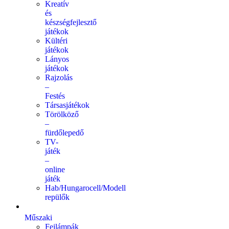
Kreatív
és
készségfejlesztő
játékok
Kültéri
játékok
Lányos
játékok
Rajzolás
–
Festés
Társasjátékok
Törölköző
–
fürdőlepedő
TV-
játék
–
online
játék
Hab/Hungarocell/Modell
repülők
Műszaki
Fejlámpák