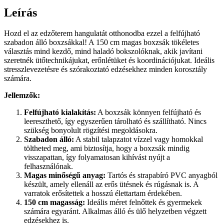
Leírás
Hozd el az edzőterem hangulatát otthonodba ezzel a felfújható
szabadon álló boxzsákkal! A 150 cm magas boxzsák tökéletes
választás mind kezdő, mind haladó bokszolóknak, akik javítani
szeretnék ütőtechnikájukat, erőnlétüket és koordinációjukat. Ideális
stresszlevezetésre és szórakoztató edzésekhez minden korosztály
számára.
Jellemzők:
Felfújható kialakítás:
A boxzsák könnyen felfújható és
leereszthető, így egyszerűen tárolható és szállítható. Nincs
szükség bonyolult rögzítési megoldásokra.
Szabadon álló:
A stabil talapzatot vízzel vagy homokkal
töltheted meg, ami biztosítja, hogy a boxzsák mindig
visszapattan, így folyamatosan kihívást nyújt a
felhasználónak.
Magas minőségű anyag:
Tartós és strapabíró PVC anyagból
készült, amely ellenáll az erős ütésnek és rúgásnak is. A
varratok erősítettek a hosszú élettartam érdekében.
150 cm magasság:
Ideális méret felnőttek és gyermekek
számára egyaránt. Alkalmas álló és ülő helyzetben végzett
edzésekhez is.