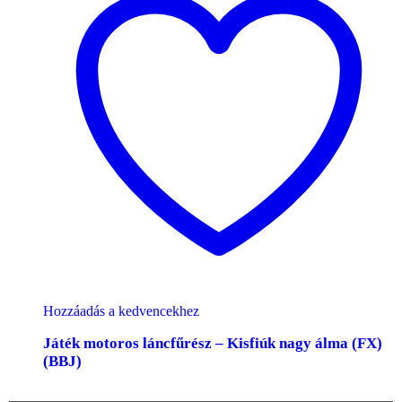
Hozzáadás a kedvencekhez
Játék motoros láncfűrész – Kisfiúk nagy álma (FX)
(BBJ)