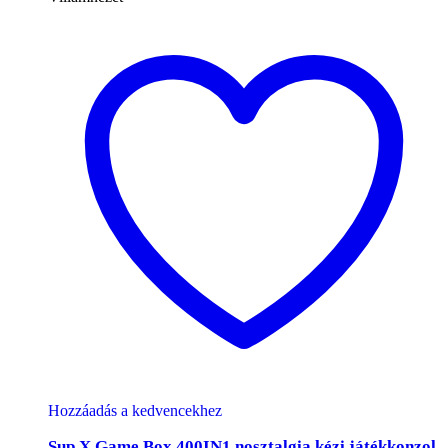
Hozzáadás a kedvencekhez
Sup X Game Box 400IN1 nosztalgia kézi játékkonzol