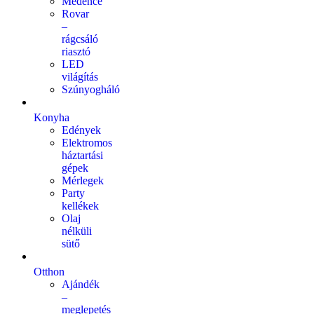
Medence
Rovar
–
rágcsáló
riasztó
LED
világítás
Szúnyogháló
Konyha
Edények
Elektromos
háztartási
gépek
Mérlegek
Party
kellékek
Olaj
nélküli
sütő
Otthon
Ajándék
–
meglepetés