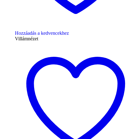
Hozzáadás a kedvencekhez
Villámnézet