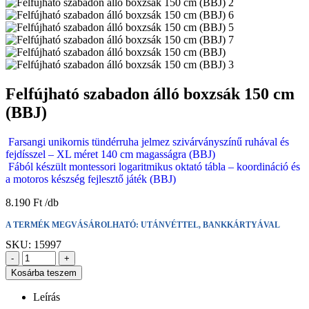
Felfújható szabadon álló boxzsák 150 cm
(BBJ)
Farsangi unikornis tündérruha jelmez szivárványszínű ruhával és
fejdísszel – XL méret 140 cm magasságra (BBJ)
Fából készült montessori logaritmikus oktató tábla – koordináció és
a motoros készség fejlesztő játék (BBJ)
8.190
Ft
A TERMÉK MEGVÁSÁROLHATÓ: UTÁNVÉTTEL, BANKKÁRTYÁVAL
SKU:
15997
-
+
Kosárba teszem
Leírás