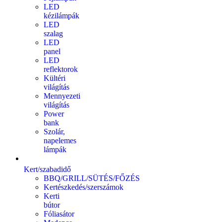
LED
kézilámpák
LED
szalag
LED
panel
LED
reflektorok
Kültéri
világítás
Mennyezeti
világítás
Power
bank
Szolár,
napelemes
lámpák
Kert/szabadidő
BBQ/GRILL/SÜTÉS/FŐZÉS
Kertészkedés/szerszámok
Kerti
bútor
Fóliasátor