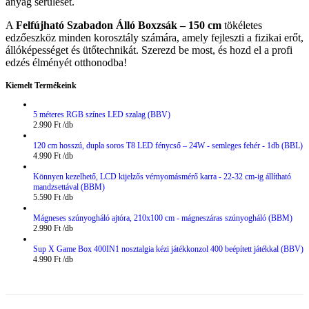
anyag sérülését.
A
Felfújható Szabadon Álló Boxzsák – 150 cm
tökéletes
edzőeszköz minden korosztály számára, amely fejleszti a fizikai erőt,
állóképességet és ütőtechnikát. Szerezd be most, és hozd el a profi
edzés élményét otthonodba!
Kiemelt Termékeink
5 méteres RGB színes LED szalag (BBV)
2.990
Ft
120 cm hosszú, dupla soros T8 LED fénycső – 24W - semleges fehér - 1db (BBL)
4.990
Ft
Könnyen kezelhető, LCD kijelzős vérnyomásmérő karra - 22-32 cm-ig állítható
mandzsettával (BBM)
5.590
Ft
Mágneses szúnyogháló ajtóra, 210x100 cm - mágneszáras szúnyogháló (BBM)
2.990
Ft
Sup X Game Box 400IN1 nosztalgia kézi játékkonzol 400 beépített játékkal (BBV)
4.990
Ft