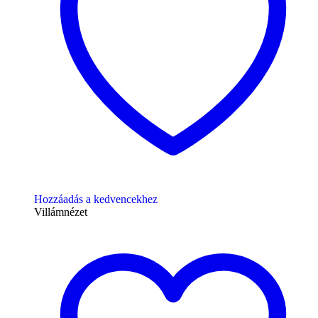
Hozzáadás a kedvencekhez
Villámnézet