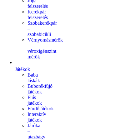
Jóga
felszerelés
Kerékpár
felszerelés
Szobakerékpár
–
szobabicikli
Vérnyomásmérők
–
véroxigénszint
mérők
Játékok
Baba
táskák
Buborékfújó
játékok
Fiús
játékok
Fürdőjátékok
Interaktív
játékok
Járóka
–
utazóágy