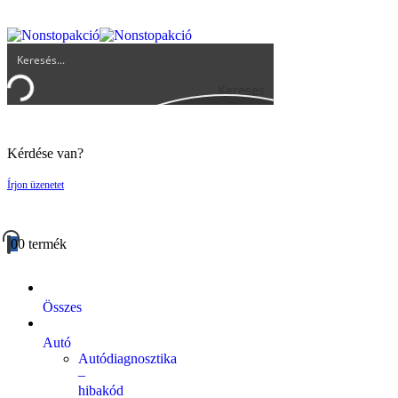
UGYFELSZOLGALAT@BIGBUY.HU
RÓLUNK
ÁSZF
Keresés
Kérdése van?
Írjon üzenetet
0
0 termék
Összes
Autó
Autódiagnosztika
–
hibakód