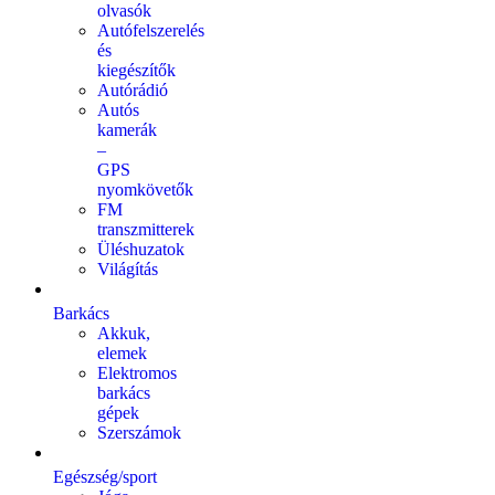
olvasók
Autófelszerelés
és
kiegészítők
Autórádió
Autós
kamerák
–
GPS
nyomkövetők
FM
transzmitterek
Üléshuzatok
Világítás
Barkács
Akkuk,
elemek
Elektromos
barkács
gépek
Szerszámok
Egészség/sport