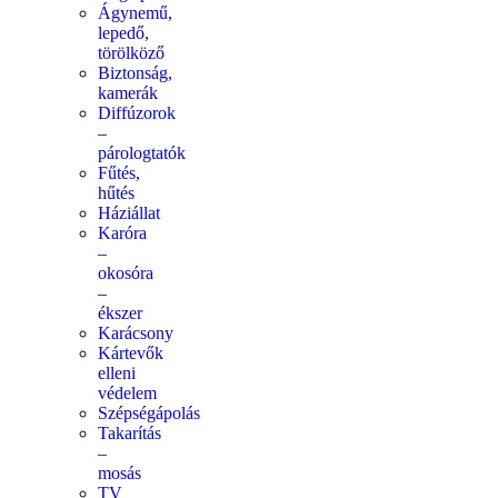
Ágynemű,
lepedő,
törölköző
Biztonság,
kamerák
Diffúzorok
–
párologtatók
Fűtés,
hűtés
Háziállat
Karóra
–
okosóra
–
ékszer
Karácsony
Kártevők
elleni
védelem
Szépségápolás
Takarítás
–
mosás
TV