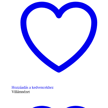
Hozzáadás a kedvencekhez
Villámnézet