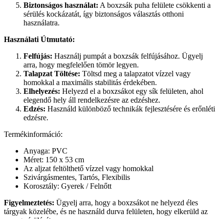
Biztonságos használat:
A boxzsák puha felülete csökkenti a
sérülés kockázatát, így biztonságos választás otthoni
használatra.
Használati Útmutató:
Felfújás:
Használj pumpát a boxzsák felfújásához. Ügyelj
arra, hogy megfelelően tömör legyen.
Talapzat Töltése:
Töltsd meg a talapzatot vízzel vagy
homokkal a maximális stabilitás érdekében.
Elhelyezés:
Helyezd el a boxzsákot egy sík felületen, ahol
elegendő hely áll rendelkezésre az edzéshez.
Edzés:
Használd különböző technikák fejlesztésére és erőnléti
edzésre.
Termékinformáció:
Anyaga: PVC
Méret: 150 x 53 cm
Az aljzat feltölthető vízzel vagy homokkal
Szivárgásmentes, Tartós, Flexibilis
Korosztály: Gyerek / Felnőtt
Figyelmeztetés:
Ügyelj arra, hogy a boxzsákot ne helyezd éles
tárgyak közelébe, és ne használd durva felületen, hogy elkerüld az