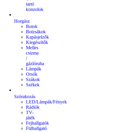
tartó
konzolok
Horgász
Botok
Botzsákok
Kapásjelzők
Kiegészítők
Melles
csizma
/
gázlóruha
Lámpák
Orsók
Szákok
Székek
Szórakozás
LED/Lámpák/Fények
Rádiók
TV-
játék
Fejhallgatók
Fülhallgató