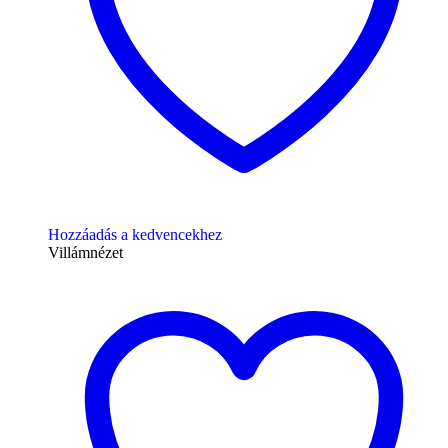
Hozzáadás a kedvencekhez
Villámnézet