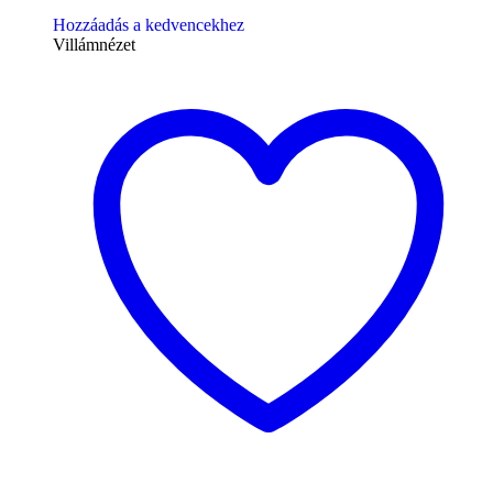
Hozzáadás a kedvencekhez
Villámnézet