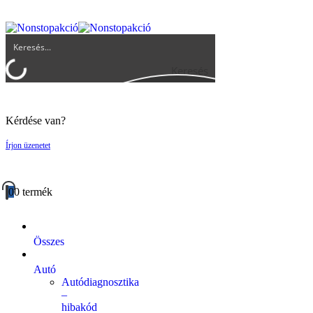
UGYFELSZOLGALAT@BIGBUY.HU
RÓLUNK
ÁSZF
Keresés
Kérdése van?
Írjon üzenetet
0
0 termék
Összes
Autó
Autódiagnosztika
–
hibakód