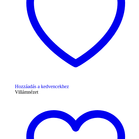
Hozzáadás a kedvencekhez
Villámnézet