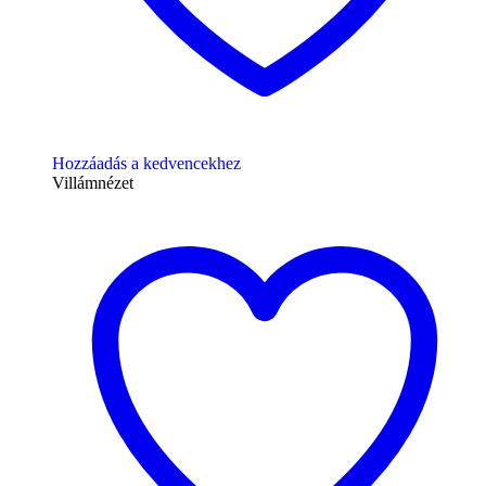
Hozzáadás a kedvencekhez
Villámnézet