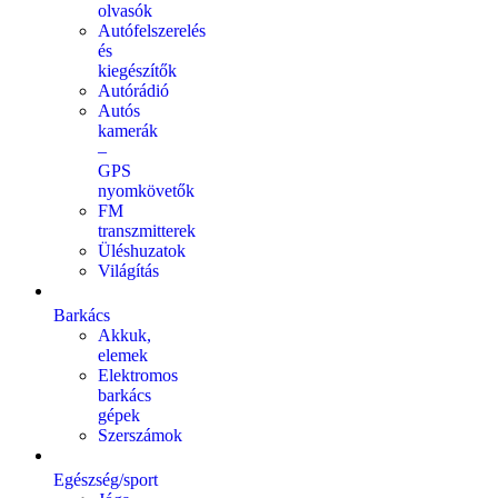
olvasók
Autófelszerelés
és
kiegészítők
Autórádió
Autós
kamerák
–
GPS
nyomkövetők
FM
transzmitterek
Üléshuzatok
Világítás
Barkács
Akkuk,
elemek
Elektromos
barkács
gépek
Szerszámok
Egészség/sport