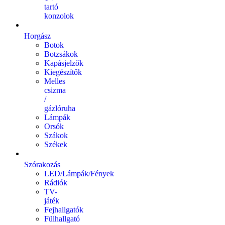
tartó
konzolok
Horgász
Botok
Botzsákok
Kapásjelzők
Kiegészítők
Melles
csizma
/
gázlóruha
Lámpák
Orsók
Szákok
Székek
Szórakozás
LED/Lámpák/Fények
Rádiók
TV-
játék
Fejhallgatók
Fülhallgató