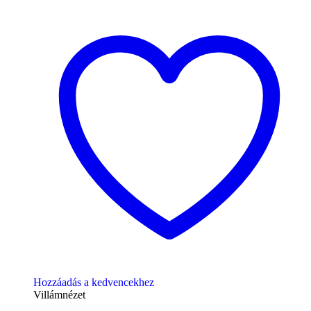
Hozzáadás a kedvencekhez
Villámnézet