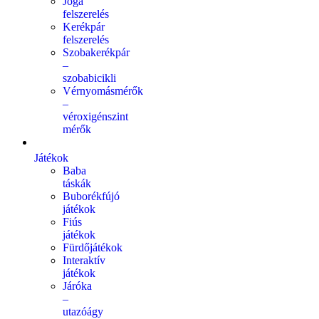
Jóga
felszerelés
Kerékpár
felszerelés
Szobakerékpár
–
szobabicikli
Vérnyomásmérők
–
véroxigénszint
mérők
Játékok
Baba
táskák
Buborékfújó
játékok
Fiús
játékok
Fürdőjátékok
Interaktív
játékok
Járóka
–
utazóágy