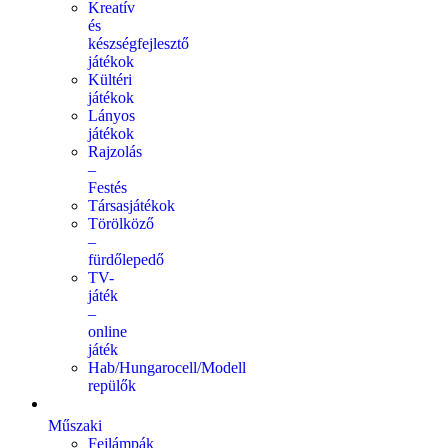
Kreatív
és
készségfejlesztő
játékok
Kültéri
játékok
Lányos
játékok
Rajzolás
–
Festés
Társasjátékok
Törölköző
–
fürdőlepedő
TV-
játék
–
online
játék
Hab/Hungarocell/Modell
repülők
Műszaki
Fejlámpák