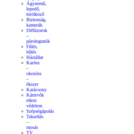
Ágynemű,
lepedő,
törölköző
Biztonság,
kamerák
Diffúzorok
–
párologtatók
Fűtés,
hűtés
Háziállat
Karóra
–
okosóra
–
ékszer
Karácsony
Kártevők
elleni
védelem
Szépségápolás
Takarítás
–
mosás
TV