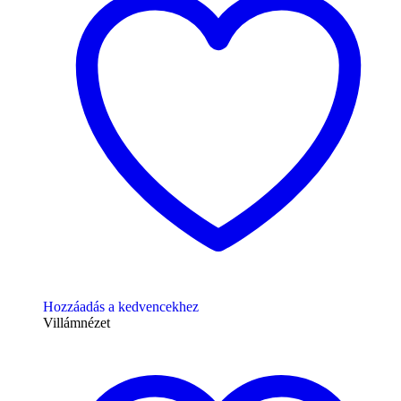
Hozzáadás a kedvencekhez
Villámnézet