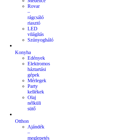
Medence
Rovar
–
rágcsáló
riasztó
LED
világítás
Szúnyogháló
Konyha
Edények
Elektromos
háztartási
gépek
Mérlegek
Party
kellékek
Olaj
nélküli
sütő
Otthon
Ajándék
–
meglepetés