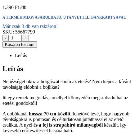
1.390
Ft
A TERMÉK MEGVÁSÁROLHATÓ: UTÁNVÉTTEL, BANKKÁRTYÁVAL
Már csak 3 db van raktáron!
SKU:
55667799
-
+
Kosárba teszem
Leírás
Leírás
Nehézséget okoz a horgászat során az etetés? Nem képes a kívánt
távolságig eldobni a bojlikat?
Itt egy remek megoldás, amellyel könnyedén megszabadulhat az
etetési gondoktól!
A dobókanál
hossza 70 cm között
, lehetővé téve, hogy nagyobb
távolságokra is pontosan és céltudatosan juttathassa el az etető
csalikat. A nyél
és a fej is strapabíró műanyagból
készült, így
kevesebb erőfeszítéssel használható.