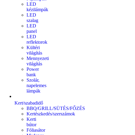
LED
kézilámpák
LED
szalag
LED
panel
LED
reflektorok
Kültéri
világítás
Mennyezeti
világítás
Power
bank
Szolár,
napelemes
lámpák
Kert/szabadidő
BBQ/GRILL/SÜTÉS/FŐZÉS
Kertészkedés/szerszámok
Kerti
bútor
Fóliasátor