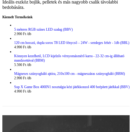
Ideális eszköz bojlik, pelletek és más nagyobb csalik távolabbi
bedobására.
Kiemelt Termékeink
5 méteres RGB színes LED szalag (BBV)
2.990
Ft
120 cm hosszú, dupla soros T8 LED fénycső – 24W - semleges fehér - 1db (BBL)
4.990
Ft
Könnyen kezelhető, LCD kijelzős vérnyomásmérő karra - 22-32 cm-ig állítható
mandzsettával (BBM)
5.590
Ft
Mágneses szúnyogháló ajtóra, 210x100 cm - mágneszáras szúnyogháló (BBM)
2.990
Ft
Sup X Game Box 400IN1 nosztalgia kézi játékkonzol 400 beépített játékkal (BBV)
4.990
Ft