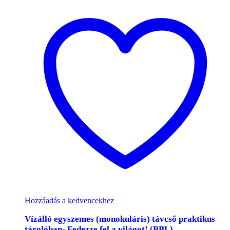
Hozzáadás a kedvencekhez
Vízálló egyszemes (monokuláris) távcső praktikus
tárolóban- Fedezze fel a világot! (BBL)