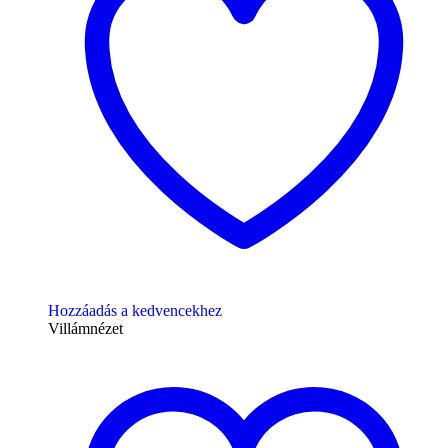
Hozzáadás a kedvencekhez
Villámnézet