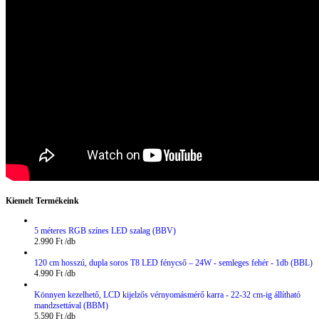
Kiemelt Termékeink
5 méteres RGB színes LED szalag (BBV)
2.990
Ft
120 cm hosszú, dupla soros T8 LED fénycső – 24W - semleges fehér - 1db (BBL)
4.990
Ft
Könnyen kezelhető, LCD kijelzős vérnyomásmérő karra - 22-32 cm-ig állítható
mandzsettával (BBM)
5.590
Ft