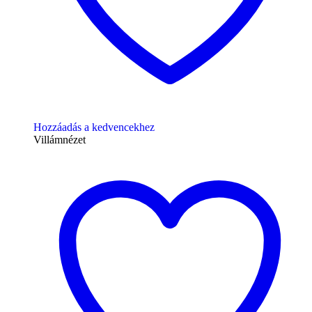
Hozzáadás a kedvencekhez
Villámnézet