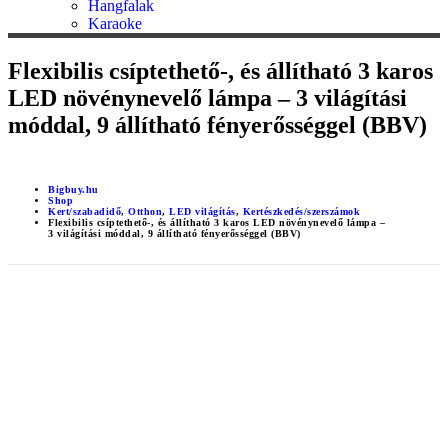
Hangfalak
Karaoke
Flexibilis csíptethető-, és állítható 3 karos
LED növénynevelő lámpa – 3 világítási
móddal, 9 állítható fényerősséggel (BBV)
Bigbuy.hu
Shop
Kert/szabadidő
,
Otthon
,
LED világítás
,
Kertészkedés/szerszámok
Flexibilis csíptethető-, és állítható 3 karos LED növénynevelő lámpa –
3 világítási móddal, 9 állítható fényerősséggel (BBV)