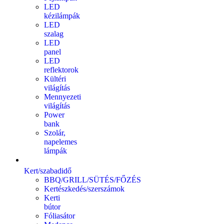
LED
kézilámpák
LED
szalag
LED
panel
LED
reflektorok
Kültéri
világítás
Mennyezeti
világítás
Power
bank
Szolár,
napelemes
lámpák
Kert/szabadidő
BBQ/GRILL/SÜTÉS/FŐZÉS
Kertészkedés/szerszámok
Kerti
bútor
Fóliasátor