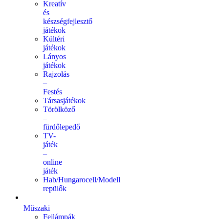
Kreatív
és
készségfejlesztő
játékok
Kültéri
játékok
Lányos
játékok
Rajzolás
–
Festés
Társasjátékok
Törölköző
–
fürdőlepedő
TV-
játék
–
online
játék
Hab/Hungarocell/Modell
repülők
Műszaki
Fejlámpák