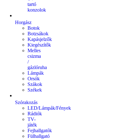
tartó
konzolok
Horgász
Botok
Botzsákok
Kapásjelzők
Kiegészítők
Melles
csizma
/
gázlóruha
Lámpák
Orsók
Szákok
Székek
Szórakozás
LED/Lámpák/Fények
Rádiók
TV-
játék
Fejhallgatók
Fülhallgató