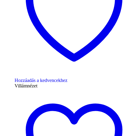
Hozzáadás a kedvencekhez
Villámnézet