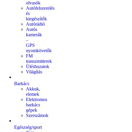
olvasók
Autófelszerelés
és
kiegészítők
Autórádió
Autós
kamerák
–
GPS
nyomkövetők
FM
transzmitterek
Üléshuzatok
Világítás
Barkács
Akkuk,
elemek
Elektromos
barkács
gépek
Szerszámok
Egészség/sport