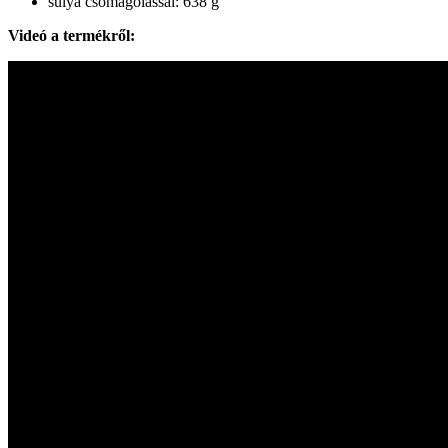
súlya csomagolással: 638 g
Videó a termékről: