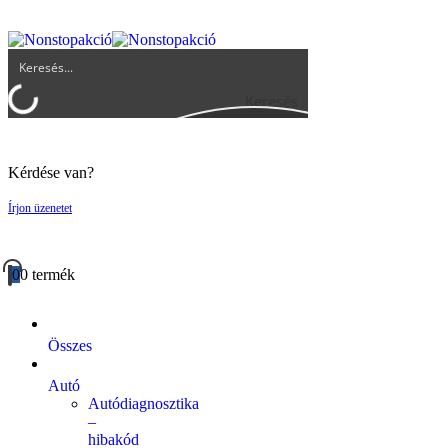
UGYFELSZOLGALAT@BIGBUY.HU
RÓLUNK
ÁSZF
Keresés
Kérdése van?
Írjon üzenetet
0
0 termék
Összes
Autó
Autódiagnosztika
–
hibakód