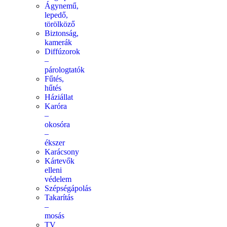
Ágynemű,
lepedő,
törölköző
Biztonság,
kamerák
Diffúzorok
–
párologtatók
Fűtés,
hűtés
Háziállat
Karóra
–
okosóra
–
ékszer
Karácsony
Kártevők
elleni
védelem
Szépségápolás
Takarítás
–
mosás
TV