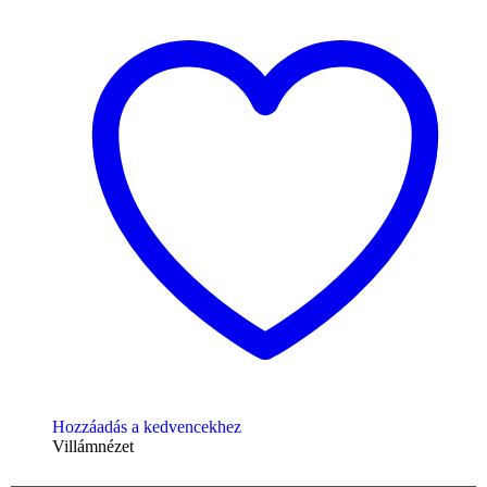
Hozzáadás a kedvencekhez
Villámnézet