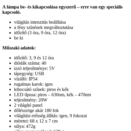
A lámpa be- és kikapcsolása egyszerű – erre van egy speciális
kapcsoló.
világítás intenzitás beállítása
a fény színének megváltoztatása
időzítő (3 óra, 9 óra, 12 óra)
be ki
Műszaki adatok:
időzítő: 3, 9 és 12 óra
diódák száma: 40
izzó teljesítménye: 5V
tápegység: USB
vízálló: IP54
rugalmas karok: igen
kibocsátó színek: piros és kék
LED típusa: piros – 630nm, kék – 470nm
teljesítmény: 20W
2 világító panel
dőlésszöge akár 180 fok
világítási erősség állítás: igen, 9 fokozat
méretei: 68 x 12 x 7 cm
súlya: 472g