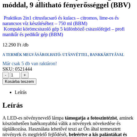
móddal, 9 állítható fényerősséggel (BBV)
Praktikus 2in1 citrusfacsaró és kulacs – citromos, lime-os és
narancsos víz készítéséhez – 750 ml (BBM)
Kompakt körömcsiszoló gép 5 különböző csiszolófejjel – profi
manikűr és pedikűr gép (BBM)
12.290
Ft
A TERMÉK MEGVÁSÁROLHATÓ: UTÁNVÉTTEL, BANKKÁRTYÁVAL
Már csak 5 db van raktáron!
SKU:
0521444
-
+
Kosárba teszem
Leírás
Leírás
A LED-es növénynevelő lámpa
támogatja a fotoszintézist
, aminek
köszönhetően hatékonyabbá válik a növények növekedése és
táplálkozása. Használata lehetővé teszi az Ön által termesztett
növények és megfelelő fejlődését,
beleértve a kis palántákat és