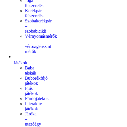
Jóga
felszerelés
Kerékpár
felszerelés
Szobakerékpár
–
szobabicikli
Vérnyomásmérők
–
véroxigénszint
mérők
Játékok
Baba
táskák
Buborékfújó
játékok
Fiús
játékok
Fürdőjátékok
Interaktív
játékok
Járóka
–
utazóágy