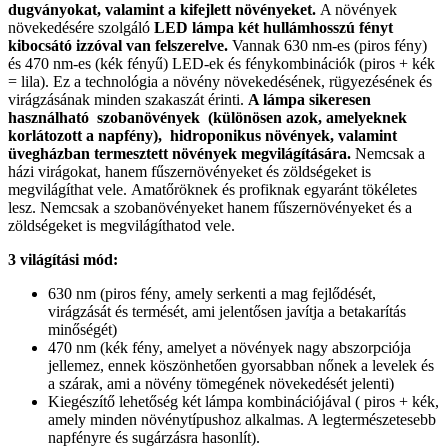
dugványokat, valamint a kifejlett növényeket.
A növények
növekedésére szolgáló
LED lámpa két hullámhosszú fényt
kibocsátó izzóval van felszerelve.
Vannak 630 nm-es (piros fény)
és 470 nm-es (kék fényű) LED-ek és fénykombinációk (piros + kék
= lila). Ez a technológia a növény növekedésének, rügyezésének és
virágzásának minden szakaszát érinti.
A lámpa sikeresen
használható szobanövények (különösen azok, amelyeknek
korlátozott a napfény), hidroponikus növények, valamint
üvegházban termesztett növények megvilágítására.
Nemcsak a
házi virágokat, hanem fűszernövényeket és zöldségeket is
megvilágíthat vele. Amatőröknek és profiknak egyaránt tökéletes
lesz. Nemcsak a szobanövényeket hanem fűszernövényeket és a
zöldségeket is megvilágíthatod vele.
3 világítási mód:
630 nm (piros fény, amely serkenti a mag fejlődését,
virágzását és termését, ami jelentősen javítja a betakarítás
minőségét)
470 nm (kék fény, amelyet a növények nagy abszorpciója
jellemez, ennek köszönhetően gyorsabban nőnek a levelek és
a szárak, ami a növény tömegének növekedését jelenti)
Kiegészítő lehetőség két lámpa kombinációjával ( piros + kék,
amely minden növénytípushoz alkalmas. A legtermészetesebb
napfényre és sugárzásra hasonlít).