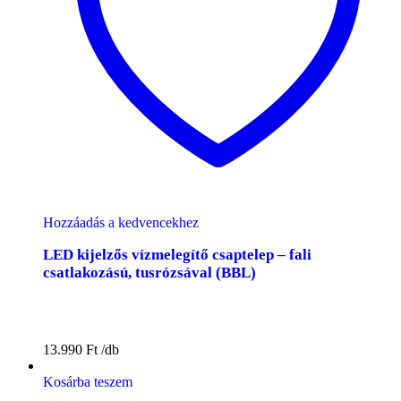
Hozzáadás a kedvencekhez
LED kijelzős vízmelegítő csaptelep – fali
csatlakozású, tusrózsával (BBL)
13.990
Ft
Kosárba teszem