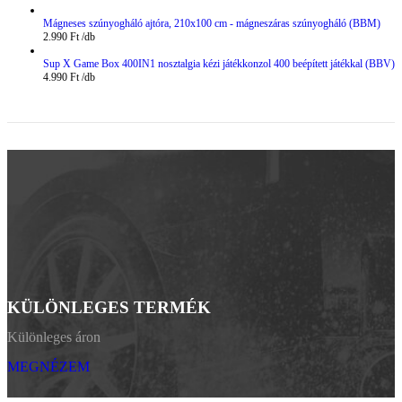
Mágneses szúnyogháló ajtóra, 210x100 cm - mágneszáras szúnyogháló (BBM)
2.990
Ft
Sup X Game Box 400IN1 nosztalgia kézi játékkonzol 400 beépített játékkal (BBV)
4.990
Ft
KÜLÖNLEGES TERMÉK
Különleges áron
MEGNÉZEM