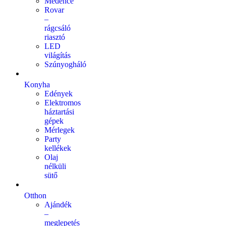
Medence
Rovar
–
rágcsáló
riasztó
LED
világítás
Szúnyogháló
Konyha
Edények
Elektromos
háztartási
gépek
Mérlegek
Party
kellékek
Olaj
nélküli
sütő
Otthon
Ajándék
–
meglepetés