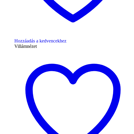
Hozzáadás a kedvencekhez
Villámnézet