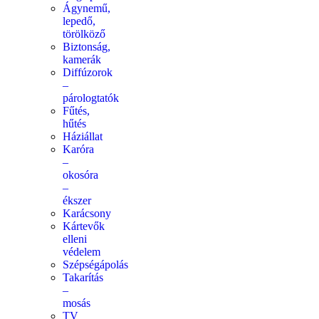
Ágynemű,
lepedő,
törölköző
Biztonság,
kamerák
Diffúzorok
–
párologtatók
Fűtés,
hűtés
Háziállat
Karóra
–
okosóra
–
ékszer
Karácsony
Kártevők
elleni
védelem
Szépségápolás
Takarítás
–
mosás
TV