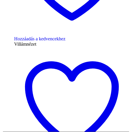
Hozzáadás a kedvencekhez
Villámnézet