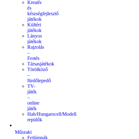
Kreatív
és
készségfejlesztő
játékok
Kültéri
játékok
Lányos
játékok
Rajzolás
–
Festés
Társasjátékok
Törölköző
–
fürdőlepedő
TV-
játék
–
online
játék
Hab/Hungarocell/Modell
repülők
Műszaki
Fejlámpák