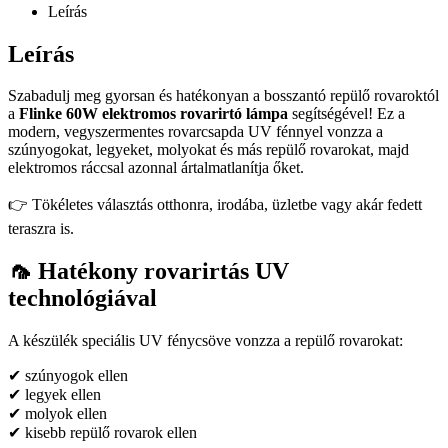
Leírás
Leírás
Szabadulj meg gyorsan és hatékonyan a bosszantó repülő rovaroktól
a
Flinke 60W elektromos rovarirtó lámpa
segítségével! Ez a
modern, vegyszermentes rovarcsapda UV fénnyel vonzza a
szúnyogokat, legyeket, molyokat és más repülő rovarokat, majd
elektromos ráccsal azonnal ártalmatlanítja őket.
👉 Tökéletes választás otthonra, irodába, üzletbe vagy akár fedett
teraszra is.
🦟 Hatékony rovarirtás UV
technológiával
A készülék speciális UV fénycsöve vonzza a repülő rovarokat:
✔ szúnyogok ellen
✔ legyek ellen
✔ molyok ellen
✔ kisebb repülő rovarok ellen