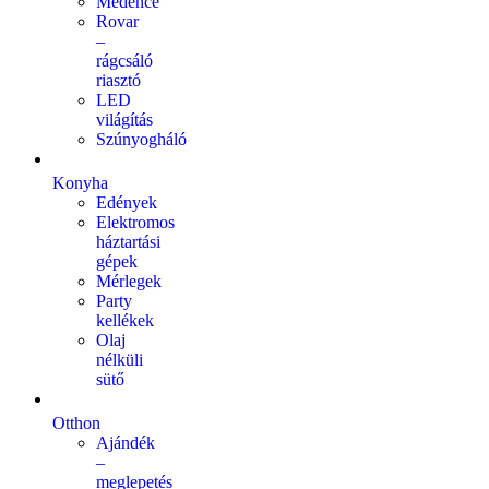
Medence
Rovar
–
rágcsáló
riasztó
LED
világítás
Szúnyogháló
Konyha
Edények
Elektromos
háztartási
gépek
Mérlegek
Party
kellékek
Olaj
nélküli
sütő
Otthon
Ajándék
–
meglepetés