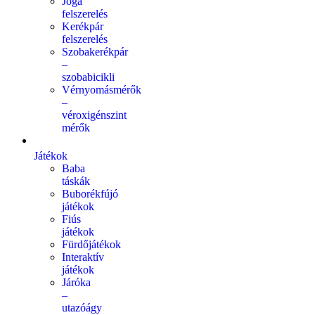
Jóga
felszerelés
Kerékpár
felszerelés
Szobakerékpár
–
szobabicikli
Vérnyomásmérők
–
véroxigénszint
mérők
Játékok
Baba
táskák
Buborékfújó
játékok
Fiús
játékok
Fürdőjátékok
Interaktív
játékok
Járóka
–
utazóágy