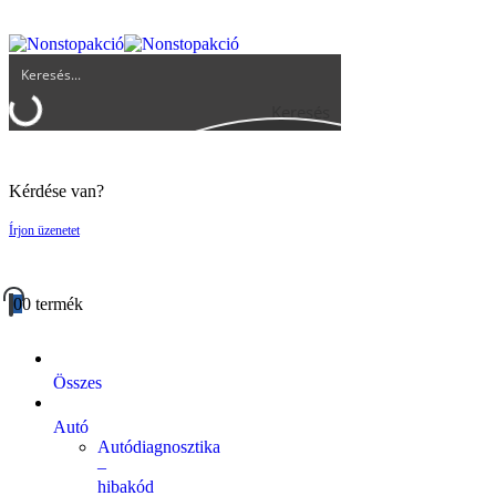
UGYFELSZOLGALAT@BIGBUY.HU
RÓLUNK
ÁSZF
Keresés
Kérdése van?
Írjon üzenetet
0
0 termék
Összes
Autó
Autódiagnosztika
–
hibakód