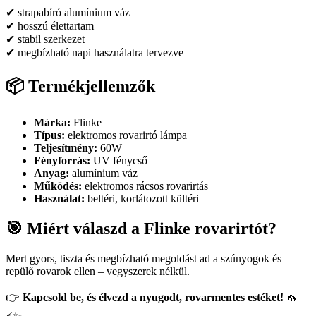
✔ strapabíró alumínium váz
✔ hosszú élettartam
✔ stabil szerkezet
✔ megbízható napi használatra tervezve
📦 Termékjellemzők
Márka:
Flinke
Típus:
elektromos rovarirtó lámpa
Teljesítmény:
60W
Fényforrás:
UV fénycső
Anyag:
alumínium váz
Működés:
elektromos rácsos rovarirtás
Használat:
beltéri, korlátozott kültéri
🎯 Miért válaszd a Flinke rovarirtót?
Mert gyors, tiszta és megbízható megoldást ad a szúnyogok és
repülő rovarok ellen – vegyszerek nélkül.
👉
Kapcsold be, és élvezd a nyugodt, rovarmentes estéket!
🦟