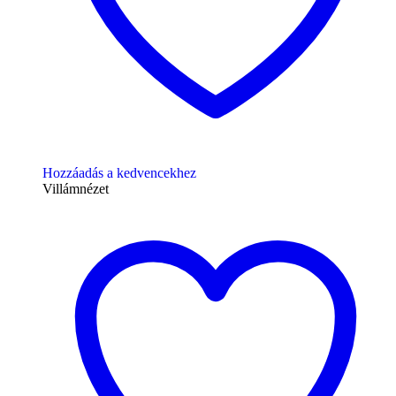
Hozzáadás a kedvencekhez
Villámnézet