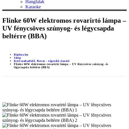
Hangfalak
Karaoke
Flinke 60W elektromos rovarirtó lámpa –
UV fénycsöves szúnyog- és légycsapda
beltérre (BBA)
Bigbuy.hu
Shop
Kert/szabadidő
,
Rovar - rágcsáló riasztó
Flinke 60W elektromos rovarirtó lámpa – UV fénycsöves szúnyog- és
légycsapda beltérre (BBA)