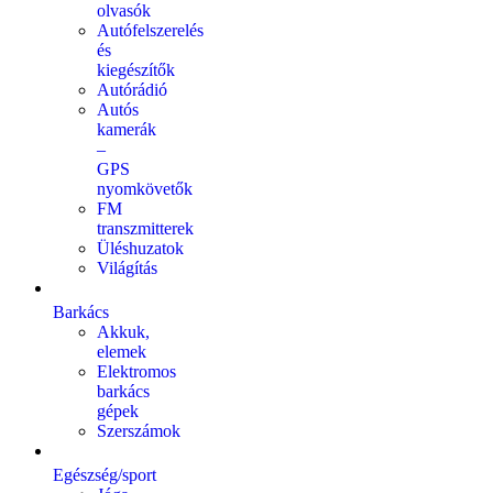
olvasók
Autófelszerelés
és
kiegészítők
Autórádió
Autós
kamerák
–
GPS
nyomkövetők
FM
transzmitterek
Üléshuzatok
Világítás
Barkács
Akkuk,
elemek
Elektromos
barkács
gépek
Szerszámok
Egészség/sport