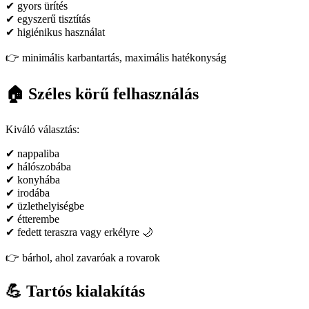
✔ gyors ürítés
✔ egyszerű tisztítás
✔ higiénikus használat
👉 minimális karbantartás, maximális hatékonyság
🏠 Széles körű felhasználás
Kiváló választás:
✔ nappaliba
✔ hálószobába
✔ konyhába
✔ irodába
✔ üzlethelyiségbe
✔ étterembe
✔ fedett teraszra vagy erkélyre 🌙
👉 bárhol, ahol zavaróak a rovarok
💪 Tartós kialakítás