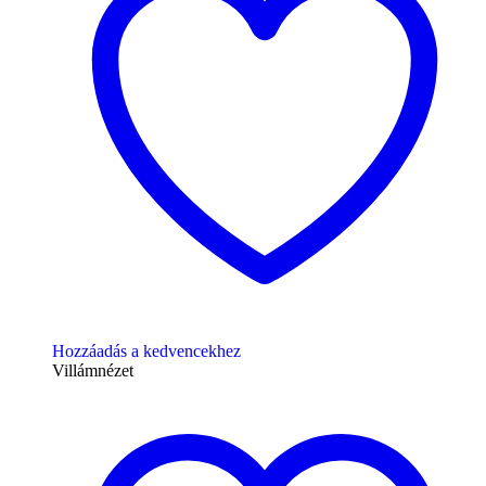
Hozzáadás a kedvencekhez
Villámnézet