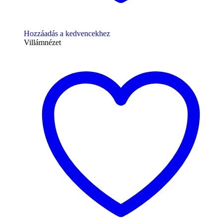
Hozzáadás a kedvencekhez
Villámnézet