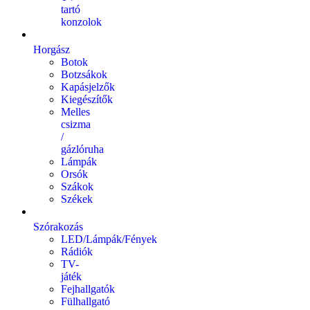
tartó
konzolok
Horgász
Botok
Botzsákok
Kapásjelzők
Kiegészítők
Melles
csizma
/
gázlóruha
Lámpák
Orsók
Szákok
Székek
Szórakozás
LED/Lámpák/Fények
Rádiók
TV-
játék
Fejhallgatók
Fülhallgató