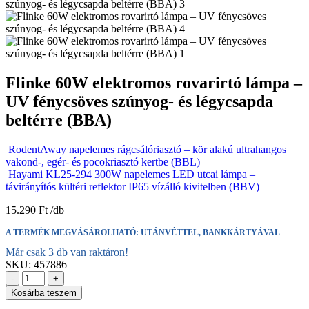
Flinke 60W elektromos rovarirtó lámpa –
UV fénycsöves szúnyog- és légycsapda
beltérre (BBA)
RodentAway napelemes rágcsálóriasztó – kör alakú ultrahangos
vakond-, egér- és pocokriasztó kertbe (BBL)
Hayami KL25-294 300W napelemes LED utcai lámpa –
távirányítós kültéri reflektor IP65 vízálló kivitelben (BBV)
15.290
Ft
A TERMÉK MEGVÁSÁROLHATÓ: UTÁNVÉTTEL, BANKKÁRTYÁVAL
Már csak 3 db van raktáron!
SKU:
457886
-
+
Kosárba teszem