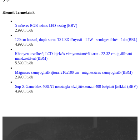
⚡✨
Kiemelt Termékeink
5 méteres RGB színes LED szalag (BBV)
2.990
Ft
120 cm hosszú, dupla soros T8 LED fénycső – 24W - semleges fehér - 1db (BBL)
4.990
Ft
Könnyen kezelhető, LCD kijelzős vérnyomásmérő karra - 22-32 cm-ig állítható
mandzsettával (BBM)
5.590
Ft
Mágneses szúnyogháló ajtóra, 210x100 cm - mágneszáras szúnyogháló (BBM)
2.990
Ft
Sup X Game Box 400IN1 nosztalgia kézi játékkonzol 400 beépített játékkal (BBV)
4.990
Ft