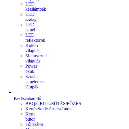
LED
kézilámpák
LED
szalag
LED
panel
LED
reflektorok
Kültéri
világítás
Mennyezeti
világítás
Power
bank
Szolár,
napelemes
lámpák
Kert/szabadidő
BBQ/GRILL/SÜTÉS/FŐZÉS
Kertészkedés/szerszámok
Kerti
bútor
Fóliasátor