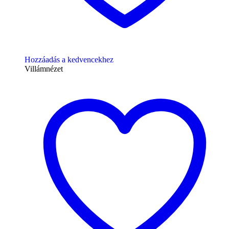
Hozzáadás a kedvencekhez
Villámnézet