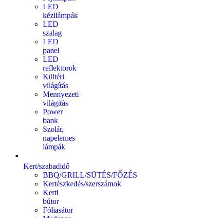
LED
kézilámpák
LED
szalag
LED
panel
LED
reflektorok
Kültéri
világítás
Mennyezeti
világítás
Power
bank
Szolár,
napelemes
lámpák
Kert/szabadidő
BBQ/GRILL/SÜTÉS/FŐZÉS
Kertészkedés/szerszámok
Kerti
bútor
Fóliasátor