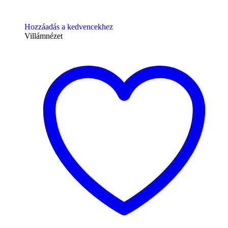
Hozzáadás a kedvencekhez
Villámnézet