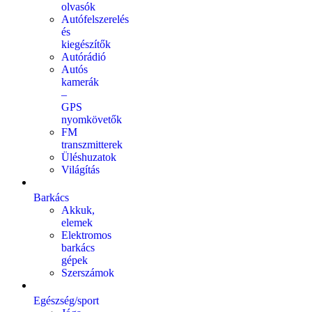
olvasók
Autófelszerelés
és
kiegészítők
Autórádió
Autós
kamerák
–
GPS
nyomkövetők
FM
transzmitterek
Üléshuzatok
Világítás
Barkács
Akkuk,
elemek
Elektromos
barkács
gépek
Szerszámok
Egészség/sport