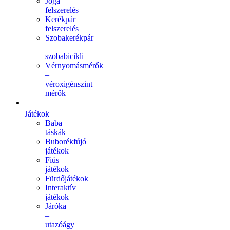
Jóga
felszerelés
Kerékpár
felszerelés
Szobakerékpár
–
szobabicikli
Vérnyomásmérők
–
véroxigénszint
mérők
Játékok
Baba
táskák
Buborékfújó
játékok
Fiús
játékok
Fürdőjátékok
Interaktív
játékok
Járóka
–
utazóágy