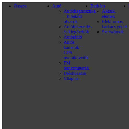
Összes
Autó
Barkács
Autódiagnosztika
Akkuk,
– hibakód
elemek
olvasók
Elektromos
Autófelszerelés
barkács gépek
és kiegészítők
Szerszámok
Autórádió
Autós
kamerák –
GPS
nyomkövetők
FM
transzmitterek
Üléshuzatok
Világítás