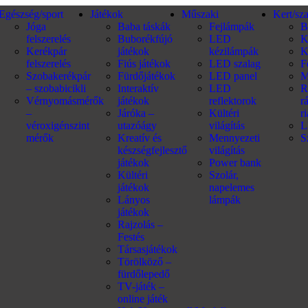
Egészség/sport
Játékok
Műszaki
Kert/sz
Jóga
Baba táskák
Fejlámpák
B
felszerelés
Buborékfújó
LED
K
Kerékpár
játékok
kézilámpák
K
felszerelés
Fiús játékok
LED szalag
F
Szobakerékpár
Fürdőjátékok
LED panel
M
– szobabicikli
Interaktív
LED
R
Vérnyomásmérők
játékok
reflektorok
r
–
Járóka –
Kültéri
r
véroxigénszint
utazóágy
világítás
L
mérők
Kreatív és
Mennyezeti
S
készségfejlesztő
világítás
játékok
Power bank
Kültéri
Szolár,
játékok
napelemes
Lányos
lámpák
játékok
Rajzolás –
Festés
Társasjátékok
Törölköző –
fürdőlepedő
TV-játék –
online játék