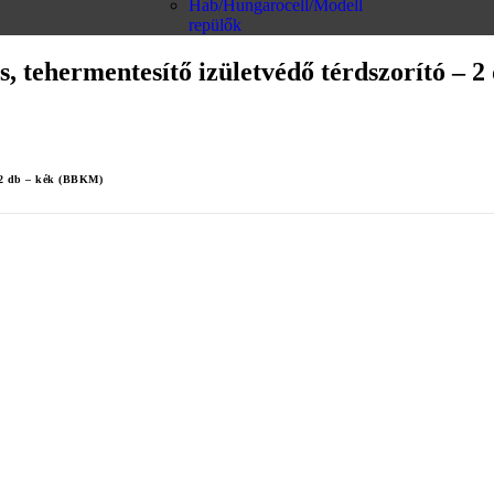
Hab/Hungarocell/Modell
repülők
, tehermentesítő izületvédő térdszorító – 
– 2 db – kék (BBKM)