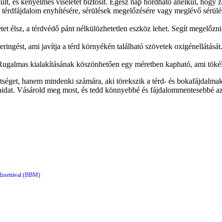
t, és kényelmes viseletet biztosít. Egész nap hordható anélkül, hogy 
s térdfájdalom enyhítésére, sérülések megelőzésére vagy meglévő sérülés
tet élsz, a térdvédő pánt nélkülözhetetlen eszköz lehet. Segít megelőzn
ringést, ami javítja a térd környékén található szövetek oxigénellátás
 Rugalmas kialakításának köszönhetően egy méretben kapható, ami tökél
tséget, hanem mindenki számára, aki törekszik a térd- és bokafájdalm
dat. Vásárold meg most, és tedd könnyebbé és fájdalommentesebbé az
dzsettával (BBM)