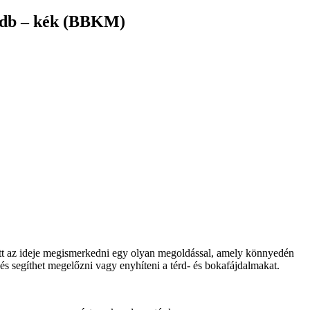
2 db – kék (BBKM)
itt az ideje megismerkedni egy olyan megoldással, amely könnyedén
s segíthet megelőzni vagy enyhíteni a térd- és bokafájdalmakat.