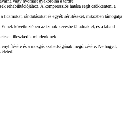
zavarna vagy nyomást gyakorolna a térdre.
ek rehabilitációjához. A kompressziós hatása segít csökkenteni a
i a ficamokat, rándulásokat és egyéb sérüléseket, miközben támogatja
át. Ennek következtében az izmok kevésbé fáradnak el, és a lábaid
etesen illeszkedik mindenkinek.
ak enyhítésére és a mozgás szabadságának megőrzésére. Ne hagyd,
 életed!