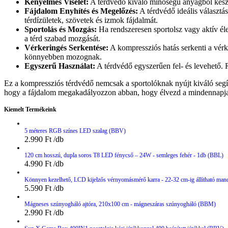
Kényelmes Viselet:
A térdvédő kiváló minőségű anyagból készül
Fájdalom Enyhítés és Megelőzés:
A térdvédő ideális választá
térdízületek, szövetek és izmok fájdalmát.
Sportolás és Mozgás:
Ha rendszeresen sportolsz vagy aktív éle
a térd szabad mozgását.
Vérkeringés Serkentése:
A kompressziós hatás serkenti a vérke
könnyebben mozognak.
Egyszerű Használat:
A térdvédő egyszerűen fel- és levehető.
Ez a kompressziós térdvédő nemcsak a sportolóknak nyújt kiváló segí
hogy a fájdalom megakadályozzon abban, hogy élvezd a mindennapjai
Kiemelt Termékeink
5 méteres RGB színes LED szalag (BBV)
2.990
Ft
120 cm hosszú, dupla soros T8 LED fénycső – 24W - semleges fehér - 1db (BBL)
4.990
Ft
Könnyen kezelhető, LCD kijelzős vérnyomásmérő karra - 22-32 cm-ig állítható man
5.590
Ft
Mágneses szúnyogháló ajtóra, 210x100 cm - mágneszáras szúnyogháló (BBM)
2.990
Ft