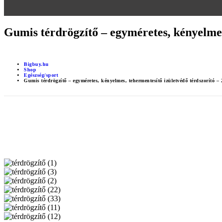
Gumis térdrögzítő – egyméretes, kényelmes
Bigbuy.hu
Shop
Egészség/sport
Gumis térdrögzítő – egyméretes, kényelmes, tehermentesítő izületvédő térdszorító 