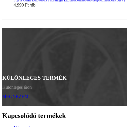
Sup X Game Box 400IN1 nosztalgia kézi játékkonzol 400 beépített játékkal (BBV)
4.990
Ft
KÜLÖNLEGES TERMÉK
Különleges áron
MEGNÉZEM
Kapcsolódó termékek