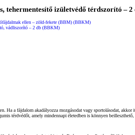
, tehermentesítő izületvédő térdszorító – 
uklófájdalmak ellen – zöld-fekete (BBM) (BBKM)
ító, vádliszorító – 2 db (BBKM)
en. Ha a fájdalom akadályozza mozgásodat vagy sportolásodat, akkor 
mis térdvédőt, amely mindennapi életedben is könnyen beilleszthető, é