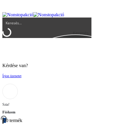
UGYFELSZOLGALAT@BIGBUY.HU
RÓLUNK
ÁSZF
Keresés
Kérdése van?
Írjon üzenetet
Szia!
Fiókom
0
0 termék