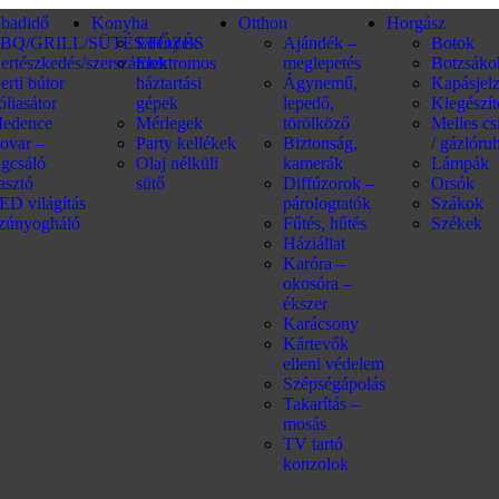
abadidő
Konyha
Otthon
Horgász
BQ/GRILL/SÜTÉS/FŐZÉS
Edények
Ajándék –
Botok
ertészkedés/szerszámok
Elektromos
meglepetés
Botzsáko
erti bútor
háztartási
Ágynemű,
Kapásjel
óliasátor
gépek
lepedő,
Kiegészí
edence
Mérlegek
törölköző
Melles c
ovar –
Party kellékek
Biztonság,
/ gázlóru
ágcsáló
Olaj nélküli
kamerák
Lámpák
iasztó
sütő
Diffúzorok –
Orsók
ED világítás
párologtatók
Szákok
zúnyogháló
Fűtés, hűtés
Székek
Háziállat
Karóra –
okosóra –
ékszer
Karácsony
Kártevők
elleni védelem
Szépségápolás
Takarítás –
mosás
TV tartó
konzolok