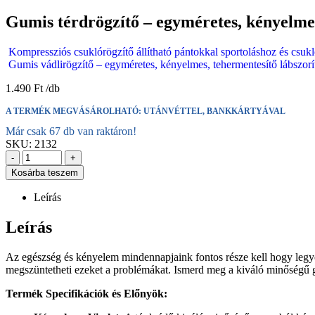
Gumis térdrögzítő – egyméretes, kényelmes
Kompressziós csuklórögzítő állítható pántokkal sportoláshoz és cs
Gumis vádlirögzítő – egyméretes, kényelmes, tehermentesítő lábszor
1.490
Ft
A TERMÉK MEGVÁSÁROLHATÓ: UTÁNVÉTTEL, BANKKÁRTYÁVAL
Már csak 67 db van raktáron!
SKU:
2132
-
+
Kosárba teszem
Leírás
Leírás
Az egészség és kényelem mindennapjaink fontos része kell hogy legy
megszüntetheti ezeket a problémákat. Ismerd meg a kiváló minőségű gu
Termék Specifikációk és Előnyök: