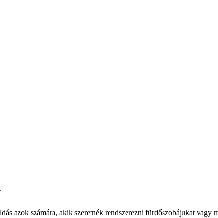
y
dás azok számára, akik szeretnék rendszerezni fürdőszobájukat vagy mo