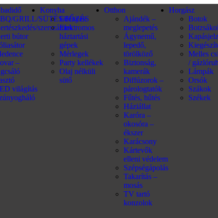
abadidő
Konyha
Otthon
Horgász
BQ/GRILL/SÜTÉS/FŐZÉS
Edények
Ajándék –
Botok
ertészkedés/szerszámok
Elektromos
meglepetés
Botzsáko
erti bútor
háztartási
Ágynemű,
Kapásjel
óliasátor
gépek
lepedő,
Kiegészí
edence
Mérlegek
törölköző
Melles c
ovar –
Party kellékek
Biztonság,
/ gázlóru
ágcsáló
Olaj nélküli
kamerák
Lámpák
iasztó
sütő
Diffúzorok –
Orsók
ED világítás
párologtatók
Szákok
zúnyogháló
Fűtés, hűtés
Székek
Háziállat
Karóra –
okosóra –
ékszer
Karácsony
Kártevők
elleni védelem
Szépségápolás
Takarítás –
mosás
TV tartó
konzolok