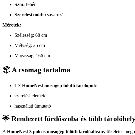
Szín:
fehér
Szerelési mód:
csavarozás
Méretek:
Szélesség: 68 cm
Mélység: 25 cm
Magasság: 166 cm
📦 A csomag tartalma
1 ×
HomeNest mosógép fölötti tárolópolc
szerelési elemek
használati útmutató
🌟 Rendezett fürdőszoba és több tárolóhel
A
HomeNest 3 polcos mosógép fölötti tárolóállvány
tökéletes megol