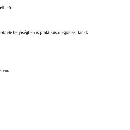
elhető.
féle helyiségben is praktikus megoldást kínál:
ásban.