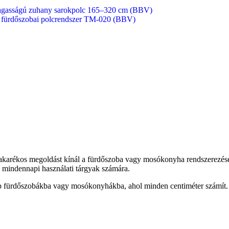
 magasságú zuhany sarokpolc 165–320 cm (BBV)
i fürdőszobai polcrendszer TM-020 (BBV)
takarékos megoldást kínál a fürdőszoba vagy mosókonyha rendszerezésér
t a mindennapi használati tárgyak számára.
bb fürdőszobákba vagy mosókonyhákba, ahol minden centiméter számít.