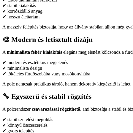
✔ stabil kialakítás
✔ korrózióálló anyag
✔ hosszú élettartam
A masszív felépítés biztosítja, hogy az állvány stabilan álljon még gyak
🎨 Modern és letisztult dizájn
A
minimalista fehér kialakítás
elegáns megjelenést kölcsönöz a fürd
✔ modern és esztétikus megjelenés
✔ minimalista design
✔ tökéletes fürdőszobába vagy mosókonyhába
A polc nemcsak praktikus tároló, hanem dekoratív kiegészítő is lehet.
🔧 Egyszerű és stabil rögzítés
A polcrendszer
csavarozással rögzíthető
, ami biztosítja a stabil és b
✔ stabil szerelési megoldás
✔ könnyű összeszerelés
✔ gyors telepítés