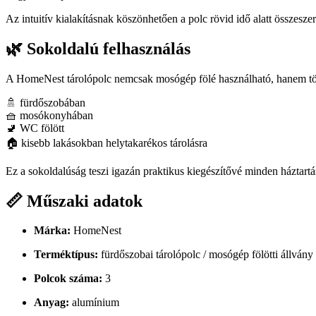
Az intuitív kialakításnak köszönhetően a polc rövid idő alatt összeszer
🌿 Sokoldalú felhasználás
A HomeNest tárolópolc nemcsak mosógép fölé használható, hanem több
🚿 fürdőszobában
🧺 mosókonyhában
🚽 WC fölött
🏠 kisebb lakásokban helytakarékos tárolásra
Ez a sokoldalúság teszi igazán praktikus kiegészítővé minden háztart
📏 Műszaki adatok
Márka:
HomeNest
Terméktípus:
fürdőszobai tárolópolc / mosógép fölötti állvány
Polcok száma:
3
Anyag:
alumínium