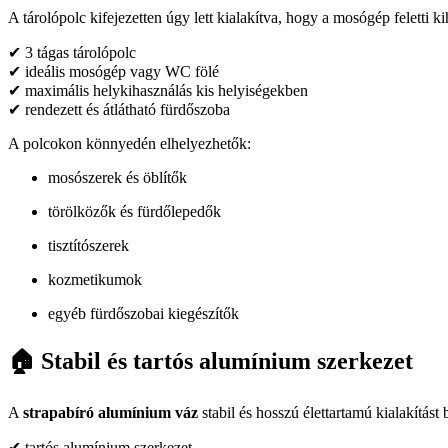
A tárolópolc kifejezetten úgy lett kialakítva, hogy a mosógép feletti kih
✔ 3 tágas tárolópolc
✔ ideális mosógép vagy WC fölé
✔ maximális helykihasználás kis helyiségekben
✔ rendezett és átlátható fürdőszoba
A polcokon könnyedén elhelyezhetők:
mosószerek és öblítők
törölközők és fürdőlepedők
tisztítószerek
kozmetikumok
egyéb fürdőszobai kiegészítők
🏠 Stabil és tartós alumínium szerkezet
A
strapabíró alumínium váz
stabil és hosszú élettartamú kialakítást
✔ tartós alumínium szerkezet