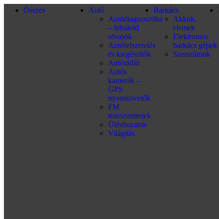
Összes
Autó
Barkács
Autódiagnosztika
Akkuk,
– hibakód
elemek
olvasók
Elektromos
Autófelszerelés
barkács gépek
és kiegészítők
Szerszámok
Autórádió
Autós
kamerák –
GPS
nyomkövetők
FM
transzmitterek
Üléshuzatok
Világítás