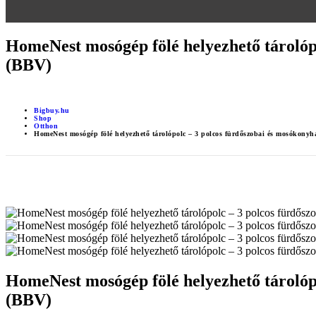
HomeNest mosógép fölé helyezhető tárolóp
(BBV)
Bigbuy.hu
Shop
Otthon
HomeNest mosógép fölé helyezhető tárolópolc – 3 polcos fürdőszobai és mosókony
HomeNest mosógép fölé helyezhető tárolóp
(BBV)