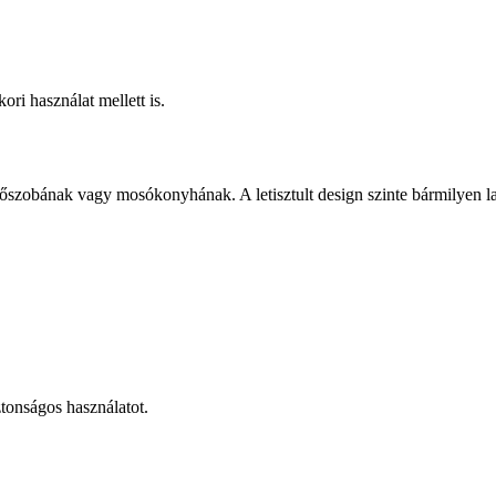
ori használat mellett is.
őszobának vagy mosókonyhának. A letisztult design szinte bármilyen la
iztonságos használatot.