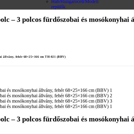
Hab/Hungarocell/Modell
repülők
olc – 3 polcos fürdőszobai és mosókonyhai
hai állvány, fehér 68×25×166 cm TH-021 (BBV)
olc – 3 polcos fürdőszobai és mosókonyhai