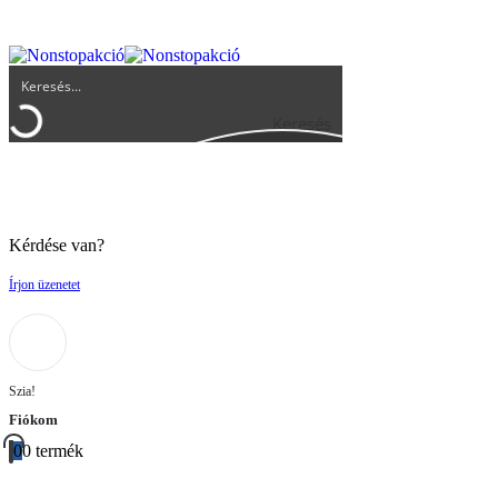
UGYFELSZOLGALAT@BIGBUY.HU
RÓLUNK
ÁSZF
Keresés
Kérdése van?
Írjon üzenetet
Szia!
Fiókom
0
0 termék