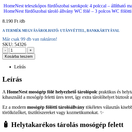
HomeNest teleszkópos fürdőszobai sarokpolc 4 polccal – állítható
HomeNest fürdőszobai tároló állvány WC fölé – 3 polcos WC fölött
8.190
Ft
A TERMÉK MEGVÁSÁROLHATÓ: UTÁNVÉTTEL, BANKKÁRTYÁVAL
Már csak 99 db van raktáron!
SKU:
54326
-
+
Kosárba teszem
Leírás
Leírás
A
HomeNest mosógép fölé helyezhető tárolópolc
praktikus és hely
kihasználd a mosógép feletti üres teret, így extra tárolóhelyet biztosí
Ez a modern
mosógép fölötti tárolóállvány
tökéletes választás kise
törölközőket, tisztítószereket vagy kozmetikumokat. ✨
🧴 Helytakarékos tárolás mosógép felett