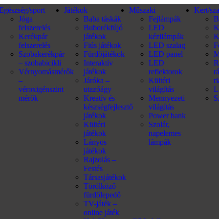
Egészség/sport
Játékok
Műszaki
Kert/sz
Jóga
Baba táskák
Fejlámpák
B
felszerelés
Buborékfújó
LED
K
Kerékpár
játékok
kézilámpák
K
felszerelés
Fiús játékok
LED szalag
F
Szobakerékpár
Fürdőjátékok
LED panel
M
– szobabicikli
Interaktív
LED
R
Vérnyomásmérők
játékok
reflektorok
r
–
Járóka –
Kültéri
r
véroxigénszint
utazóágy
világítás
L
mérők
Kreatív és
Mennyezeti
S
készségfejlesztő
világítás
játékok
Power bank
Kültéri
Szolár,
játékok
napelemes
Lányos
lámpák
játékok
Rajzolás –
Festés
Társasjátékok
Törölköző –
fürdőlepedő
TV-játék –
online játék