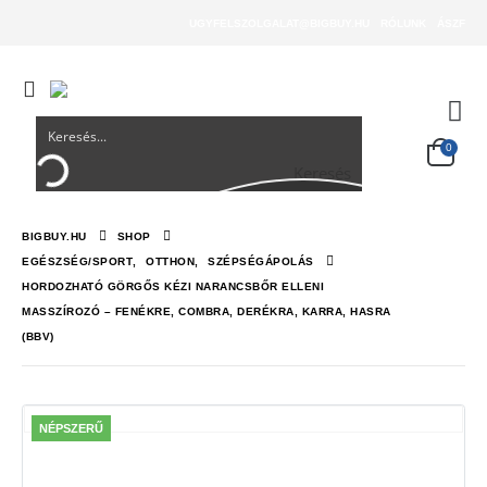
UGYFELSZOLGALAT@BIGBUY.HU
RÓLUNK
ÁSZF
0
Keresés
BIGBUY.HU
SHOP
EGÉSZSÉG/SPORT
,
OTTHON
,
SZÉPSÉGÁPOLÁS
HORDOZHATÓ GÖRGŐS KÉZI NARANCSBŐR ELLENI
MASSZÍROZÓ – FENÉKRE, COMBRA, DERÉKRA, KARRA, HASRA
(BBV)
NÉPSZERŰ