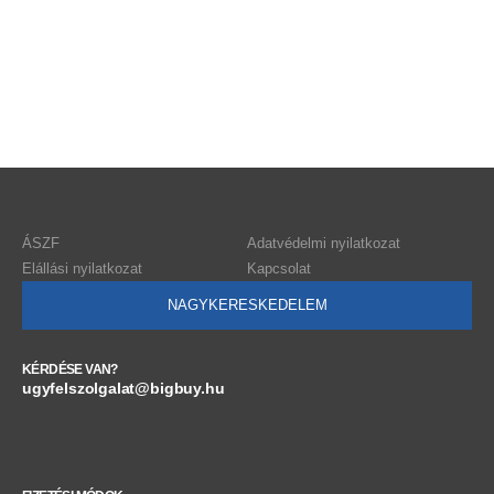
ÁSZF
Adatvédelmi nyilatkozat
Elállási nyilatkozat
Kapcsolat
NAGYKERESKEDELEM
KÉRDÉSE VAN?
ugyfelszolgalat@bigbuy.hu