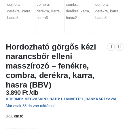
Hordozható görgős kézi
narancsbőr elleni
masszírozó – fenékre,
combra, derékra, karra,
hasra (BBV)
3.890
Ft
A TERMÉK MEGVÁSÁROLHATÓ: UTÁNVÉTTEL, BANKKÁRTYÁVAL
Már csak 88 db van raktáron!
SKU:
KIKJÖ