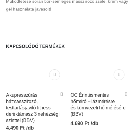
Működtetése során bőr-semleges masszírozó zselé, krém vagy
gél használata javasolt!
KAPCSOLÓDÓ TERMÉKEK
Akupresszúrás
OC Érintésmentes
hátmasszírozó,
hőmérő – lázmérésre
testtartásjavító fitness
és környezeti hő mérésére
deréktámasz 3 nehézségi
(BBV)
szinttel (BBV)
4.690
Ft
4.490
Ft