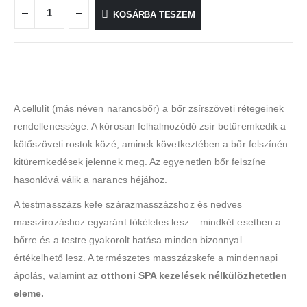
KOSÁRBA TESZEM
A cellulit (más néven narancsbőr) a bőr zsírszöveti rétegeinek
rendellenessége. A kórosan felhalmozódó zsír betüremkedik a
kötőszöveti rostok közé, aminek következtében a bőr felszínén
kitüremkedések jelennek meg. Az egyenetlen bőr felszíne
hasonlóvá válik a narancs héjához.
A testmasszázs kefe szárazmasszázshoz és nedves
masszírozáshoz egyaránt tökéletes lesz – mindkét esetben a
bőrre és a testre gyakorolt ​​hatása minden bizonnyal
értékelhető lesz. A természetes masszázskefe a mindennapi
ápolás, valamint az
otthoni SPA kezelések
nélkülözhetetlen
eleme.