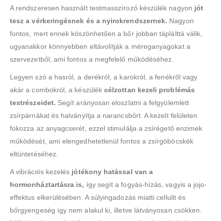
A rendszeresen használt testmasszírozó készülék nagyon
jót
tesz a vérkeringésnek és a nyirokrendszernek.
Nagyon
fontos, mert ennek köszönhetően a bőr jobban táplálttá válik,
ugyanakkor könnyebben eltávolítják a méreganyagokat a
szervezetből, ami fontos a megfelelő működéséhez.
Legyen szó a hasról, a derékról, a karokról, a fenékről vagy
akár a combokról, a készülék
célzottan kezeli problémás
testrészeidet.
Segít arányosan eloszlatni a felgyülemlett
zsírpárnákat és halványítja a narancsbőrt. A kezelt felületen
fokozza az anyagcserét, ezzel stimulálja a zsírégető enzimek
működését, ami elengedhetetlenül fontos a zsírgöböcskék
eltüntetéséhez.
A vibrációs kezelés
jótékony hatással van a
hormonháztartásra is,
így segít a fogyás-hízás, vagyis a jojo-
effektus elkerülésében. A súlyingadozás miatti cellulit és
bőrgyengeség így nem alakul ki, illetve látványosan csökken.