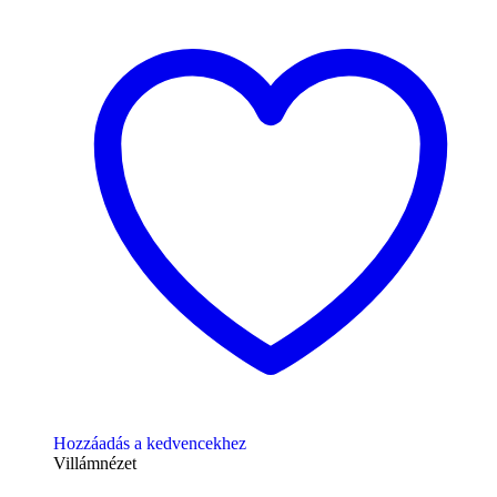
Hozzáadás a kedvencekhez
Villámnézet