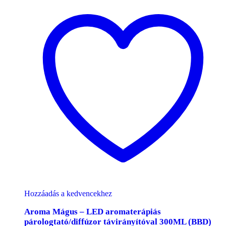
Hozzáadás a kedvencekhez
Aroma Mágus – LED aromaterápiás
párologtató/diffúzor távirányítóval 300ML (BBD)