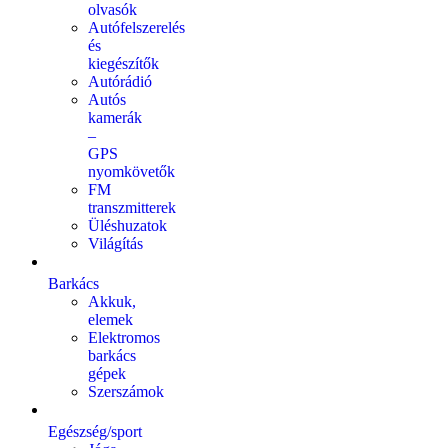
olvasók
Autófelszerelés
és
kiegészítők
Autórádió
Autós
kamerák
–
GPS
nyomkövetők
FM
transzmitterek
Üléshuzatok
Világítás
Barkács
Akkuk,
elemek
Elektromos
barkács
gépek
Szerszámok
Egészség/sport