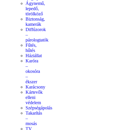
Ágynemű,
lepedő,
törölköző
Biztonság,
kamerák
Diffúzorok
–
párologtatók
Fűtés,
hűtés
Háziállat
Karóra
–
okosóra
–
ékszer
Karácsony
Kártevők
elleni
védelem
Szépségápolás
Takarítás
–
mosás
TV