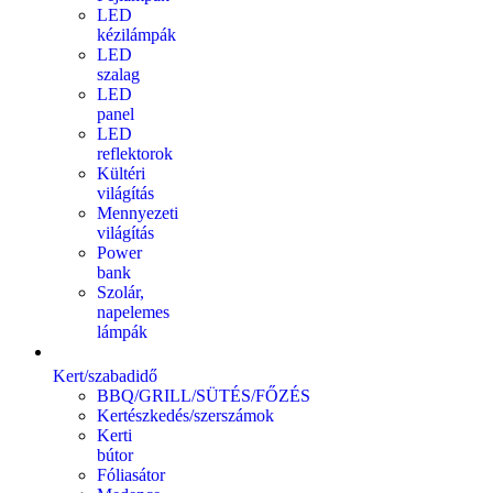
LED
kézilámpák
LED
szalag
LED
panel
LED
reflektorok
Kültéri
világítás
Mennyezeti
világítás
Power
bank
Szolár,
napelemes
lámpák
Kert/szabadidő
BBQ/GRILL/SÜTÉS/FŐZÉS
Kertészkedés/szerszámok
Kerti
bútor
Fóliasátor