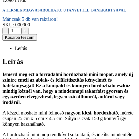
1.690
Ft
A TERMÉK MEGVÁSÁROLHATÓ: UTÁNVÉTTEL, BANKKÁRTYÁVAL
Már csak 5 db van raktáron!
SKU:
000900
-
+
Kosárba teszem
Leírás
Leírás
Ismerd meg ezt a forradalmi hordozható mini mopot, amely új
szintre emeli az ablak- és felülettisztítás kényelmét és
hatékonyságát! Ez a kompakt és könnyen hordozható eszköz
mindig kéznél van, hogy a mindennapi takarítást gyorsan és
egyszerűen elvégezhesd, legyen szó otthonról, autóról vagy
irodáról.
A kézzel mosható mini felmosó
nagyon kicsi, hordozható
, mérete
csupán 25 cm x 5 cm x 4.5 cm. Súlya is csak 150 g könnyű így
könnyen használható.
A hordozható mini mop rendkívül sokoldalú, és ideális mindenféle