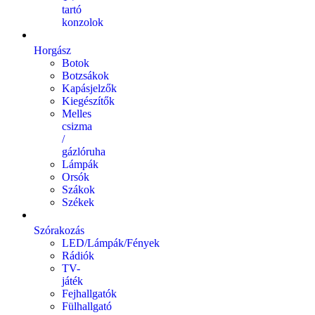
tartó
konzolok
Horgász
Botok
Botzsákok
Kapásjelzők
Kiegészítők
Melles
csizma
/
gázlóruha
Lámpák
Orsók
Szákok
Székek
Szórakozás
LED/Lámpák/Fények
Rádiók
TV-
játék
Fejhallgatók
Fülhallgató