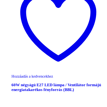
Hozzáadás a kedvencekhez
60W négyágú E27 LED lámpa / Ventilátor formájú
energiatakarékos fényforrás (BBL)