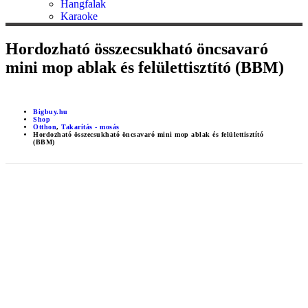
Hangfalak
Karaoke
Hordozható összecsukható öncsavaró
mini mop ablak és felülettisztító (BBM)
Bigbuy.hu
Shop
Otthon
,
Takarítás - mosás
Hordozható összecsukható öncsavaró mini mop ablak és felülettisztító
(BBM)