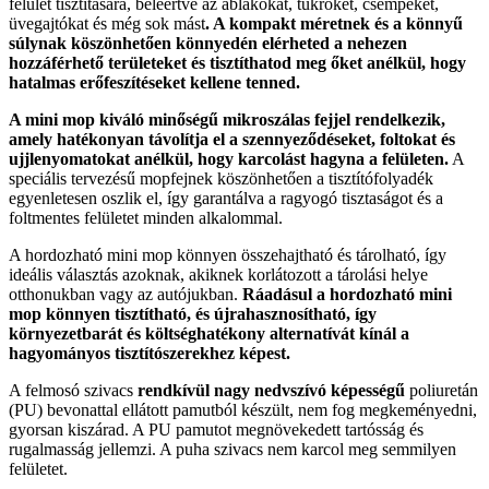
felület tisztítására, beleértve az ablakokat, tükröket, csempéket,
üvegajtókat és még sok mást
. A kompakt méretnek és a könnyű
súlynak köszönhetően könnyedén elérheted a nehezen
hozzáférhető területeket és tisztíthatod meg őket anélkül, hogy
hatalmas erőfeszítéseket kellene tenned.
A mini mop kiváló minőségű mikroszálas fejjel rendelkezik,
amely hatékonyan távolítja el a szennyeződéseket, foltokat és
ujjlenyomatokat anélkül, hogy karcolást hagyna a felületen.
A
speciális tervezésű mopfejnek köszönhetően a tisztítófolyadék
egyenletesen oszlik el, így garantálva a ragyogó tisztaságot és a
foltmentes felületet minden alkalommal.
A hordozható mini mop könnyen összehajtható és tárolható, így
ideális választás azoknak, akiknek korlátozott a tárolási helye
otthonukban vagy az autójukban.
Ráadásul a hordozható mini
mop könnyen tisztítható, és újrahasznosítható, így
környezetbarát és költséghatékony alternatívát kínál a
hagyományos tisztítószerekhez képest.
A felmosó szivacs
rendkívül nagy nedvszívó képességű
poliuretán
(PU) bevonattal ellátott pamutból készült, nem fog megkeményedni,
gyorsan kiszárad. A PU pamutot megnövekedett tartósság és
rugalmasság jellemzi. A puha szivacs nem karcol meg semmilyen
felületet.