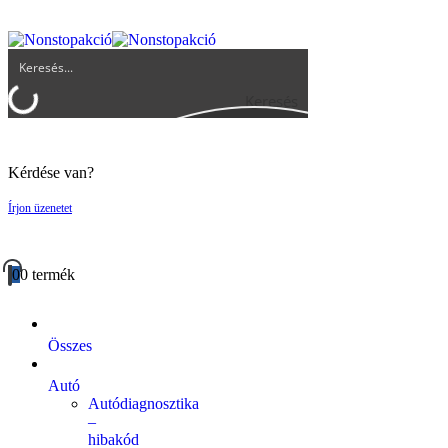
UGYFELSZOLGALAT@BIGBUY.HU
RÓLUNK
ÁSZF
Keresés
Kérdése van?
Írjon üzenetet
0
0 termék
Összes
Autó
Autódiagnosztika
–
hibakód