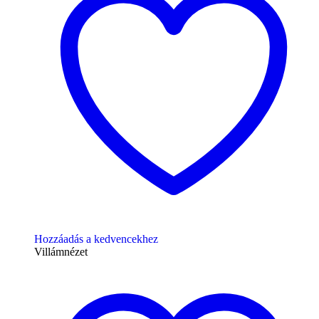
Hozzáadás a kedvencekhez
Villámnézet