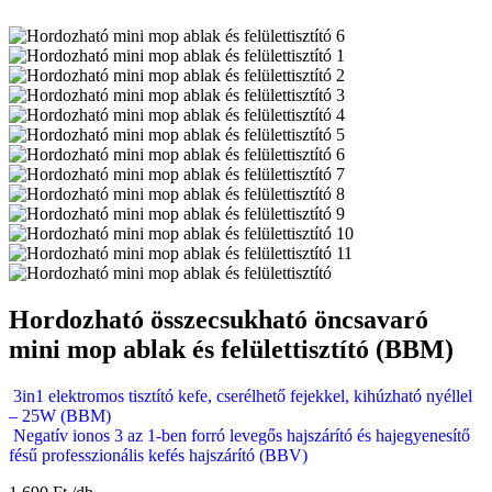
Hordozható összecsukható öncsavaró
mini mop ablak és felülettisztító (BBM)
3in1 elektromos tisztító kefe, cserélhető fejekkel, kihúzható nyéllel
– 25W (BBM)
Negatív ionos 3 az 1-ben forró levegős hajszárító és hajegyenesítő
fésű professzionális kefés hajszárító (BBV)