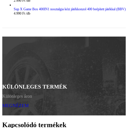
2.990
Ft
Sup X Game Box 400IN1 nosztalgia kézi játékkonzol 400 beépített játékkal (BBV)
4.990
Ft
KÜLÖNLEGES TERMÉK
Különleges áron
MEGNÉZEM
Kapcsolódó termékek