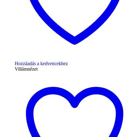
Hozzáadás a kedvencekhez
Villámnézet