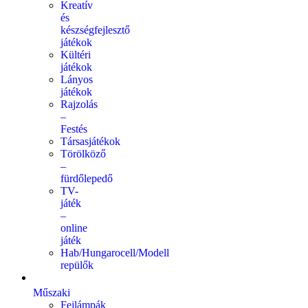
Kreatív
és
készségfejlesztő
játékok
Kültéri
játékok
Lányos
játékok
Rajzolás
–
Festés
Társasjátékok
Törölköző
–
fürdőlepedő
TV-
játék
–
online
játék
Hab/Hungarocell/Modell
repülők
Műszaki
Fejlámpák