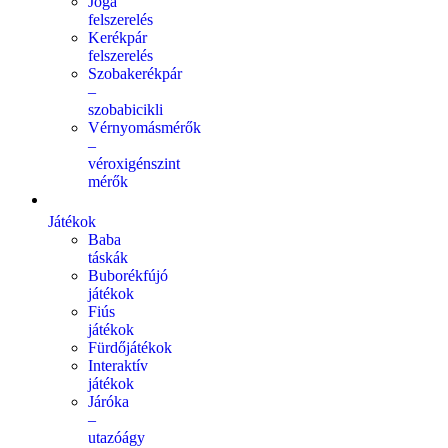
Jóga
felszerelés
Kerékpár
felszerelés
Szobakerékpár
–
szobabicikli
Vérnyomásmérők
–
véroxigénszint
mérők
Játékok
Baba
táskák
Buborékfújó
játékok
Fiús
játékok
Fürdőjátékok
Interaktív
játékok
Járóka
–
utazóágy