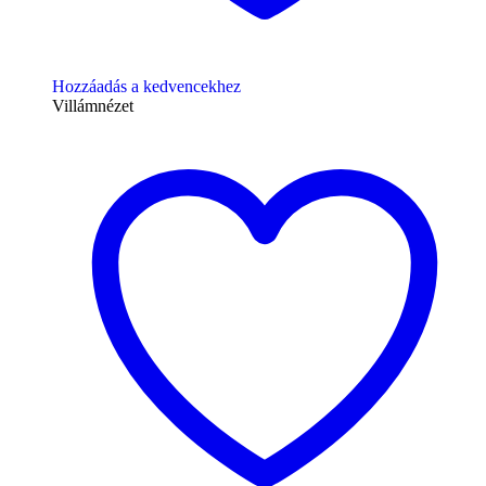
Hozzáadás a kedvencekhez
Villámnézet