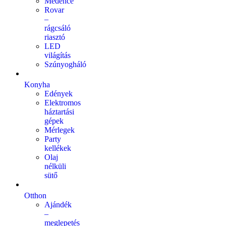
Medence
Rovar
–
rágcsáló
riasztó
LED
világítás
Szúnyogháló
Konyha
Edények
Elektromos
háztartási
gépek
Mérlegek
Party
kellékek
Olaj
nélküli
sütő
Otthon
Ajándék
–
meglepetés