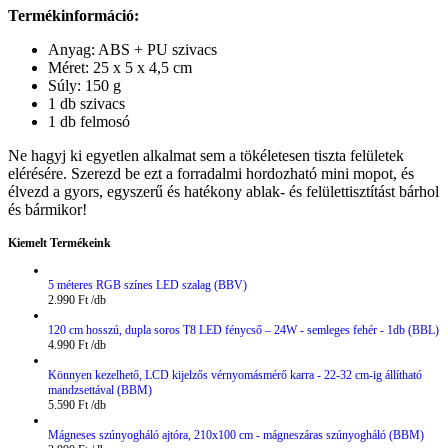
Termékinformáció:
Anyag: ABS + PU szivacs
Méret: 25 x 5 x 4,5 cm
Súly: 150 g
1 db szivacs
1 db felmosó
Ne hagyj ki egyetlen alkalmat sem a tökéletesen tiszta felületek
elérésére. Szerezd be ezt a forradalmi hordozható mini mopot, és
élvezd a gyors, egyszerű és hatékony ablak- és felülettisztítást bárhol
és bármikor!
Kiemelt Termékeink
5 méteres RGB színes LED szalag (BBV)
2.990
Ft
120 cm hosszú, dupla soros T8 LED fénycső – 24W - semleges fehér - 1db (BBL)
4.990
Ft
Könnyen kezelhető, LCD kijelzős vérnyomásmérő karra - 22-32 cm-ig állítható
mandzsettával (BBM)
5.590
Ft
Mágneses szúnyogháló ajtóra, 210x100 cm - mágneszáras szúnyogháló (BBM)