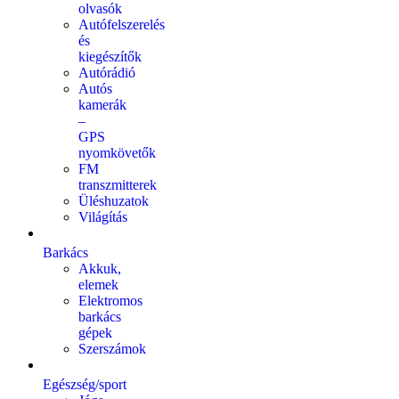
olvasók
Autófelszerelés
és
kiegészítők
Autórádió
Autós
kamerák
–
GPS
nyomkövetők
FM
transzmitterek
Üléshuzatok
Világítás
Barkács
Akkuk,
elemek
Elektromos
barkács
gépek
Szerszámok
Egészség/sport