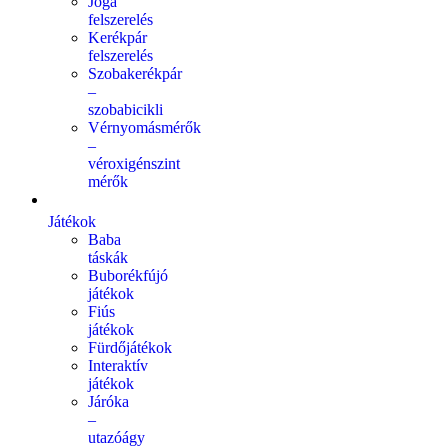
Jóga
felszerelés
Kerékpár
felszerelés
Szobakerékpár
–
szobabicikli
Vérnyomásmérők
–
véroxigénszint
mérők
Játékok
Baba
táskák
Buborékfújó
játékok
Fiús
játékok
Fürdőjátékok
Interaktív
játékok
Járóka
–
utazóágy