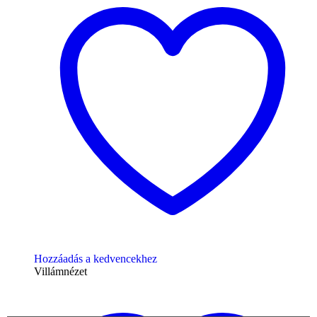
Hozzáadás a kedvencekhez
Villámnézet