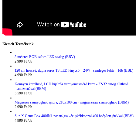
Kiemelt Termékeink
5 méteres RGB színes LED szalag (BBV)
2.990
Ft
120 cm hosszú, dupla soros T8 LED fénycső – 24W - semleges fehér - 1db (BBL)
4.990
Ft
Könnyen kezelhető, LCD kijelzős vérnyomásmérő karra - 22-32 cm-ig állítható
mandzsettával (BBM)
5.590
Ft
Mágneses szúnyogháló ajtóra, 210x100 cm - mágneszáras szúnyogháló (BBM)
2.990
Ft
Sup X Game Box 400IN1 nosztalgia kézi játékkonzol 400 beépített játékkal (BBV)
4.990
Ft