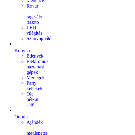
Medence
Rovar
–
rágcsáló
riasztó
LED
világítás
Szúnyogháló
Konyha
Edények
Elektromos
háztartási
gépek
Mérlegek
Party
kellékek
Olaj
nélküli
sütő
Otthon
Ajándék
–
meglepetés