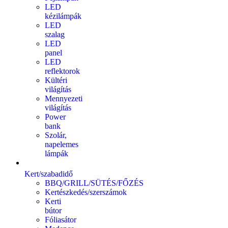
LED
kézilámpák
LED
szalag
LED
panel
LED
reflektorok
Kültéri
világítás
Mennyezeti
világítás
Power
bank
Szolár,
napelemes
lámpák
Kert/szabadidő
BBQ/GRILL/SÜTÉS/FŐZÉS
Kertészkedés/szerszámok
Kerti
bútor
Fóliasátor