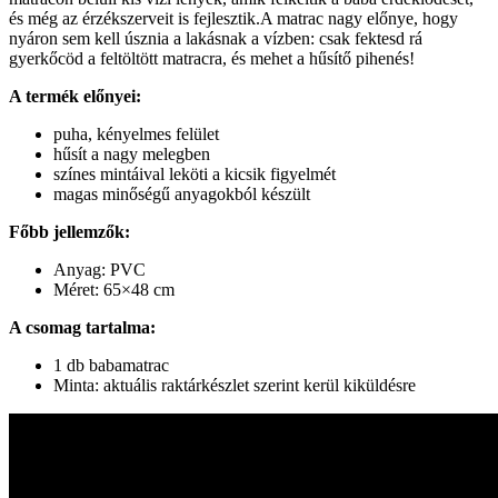
és még az érzékszerveit is fejlesztik.A matrac nagy előnye, hogy
nyáron sem kell úsznia a lakásnak a vízben: csak fektesd rá
gyerkőcöd a feltöltött matracra, és mehet a hűsítő pihenés!
A termék előnyei:
puha, kényelmes felület
hűsít a nagy melegben
színes mintáival leköti a kicsik figyelmét
magas minőségű anyagokból készült
Főbb jellemzők:
Anyag: PVC
Méret: 65×48 cm
A csomag tartalma:
1 db babamatrac
Minta: aktuális raktárkészlet szerint kerül kiküldésre