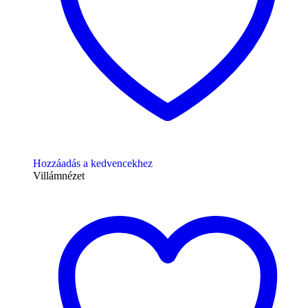
Hozzáadás a kedvencekhez
Villámnézet