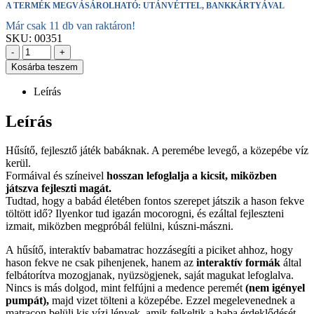
A TERMÉK MEGVÁSÁROLHATÓ: UTÁNVÉTTEL, BANKKÁRTYÁVAL
Már csak 11 db van raktáron!
SKU:
00351
-
+
Kosárba teszem
Leírás
Leírás
Hűsítő, fejlesztő játék babáknak. A peremébe levegő, a közepébe víz
kerül.
Formáival és színeivel
hosszan lefoglalja a kicsit, miközben
játszva fejleszti magát.
Tudtad, hogy a babád életében fontos szerepet játszik a hason fekve
töltött idő? Ilyenkor tud igazán mocorogni, és ezáltal fejleszteni
izmait, miközben megpróbál felülni, kúszni-mászni.
A hűsítő, interaktív babamatrac hozzásegíti a piciket ahhoz, hogy
hason fekve ne csak pihenjenek, hanem az
interaktív formák
által
felbátorítva mozogjanak, nyüzsögjenek, saját magukat lefoglalva.
Nincs is más dolgod, mint felfújni a medence peremét
(nem igényel
pumpát),
majd vizet tölteni a közepébe. Ezzel megelevenednek a
matracon belüli kis vízi lények, amik felkeltik a baba érdeklődését,