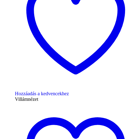
Hozzáadás a kedvencekhez
Villámnézet