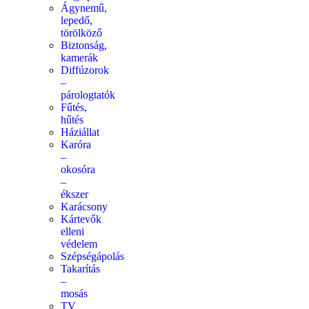
Ágynemű,
lepedő,
törölköző
Biztonság,
kamerák
Diffúzorok
–
párologtatók
Fűtés,
hűtés
Háziállat
Karóra
–
okosóra
–
ékszer
Karácsony
Kártevők
elleni
védelem
Szépségápolás
Takarítás
–
mosás
TV