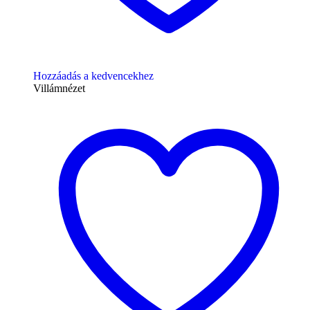
Hozzáadás a kedvencekhez
Villámnézet