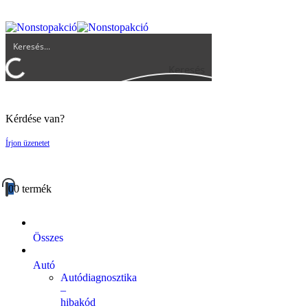
UGYFELSZOLGALAT@BIGBUY.HU
RÓLUNK
ÁSZF
Keresés
Kérdése van?
Írjon üzenetet
0
0 termék
Összes
Autó
Autódiagnosztika
–
hibakód