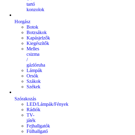
tartó
konzolok
Horgász
Botok
Botzsákok
Kapásjelzők
Kiegészítők
Melles
csizma
/
gázlóruha
Lámpák
Orsók
Szákok
Székek
Szórakozás
LED/Lámpák/Fények
Rádiók
TV-
játék
Fejhallgatók
Fülhallgató