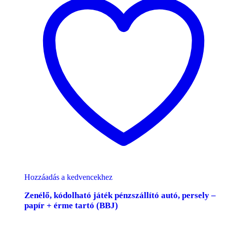
Hozzáadás a kedvencekhez
Zenélő, kódolható játék pénzszállító autó, persely –
papír + érme tartó (BBJ)