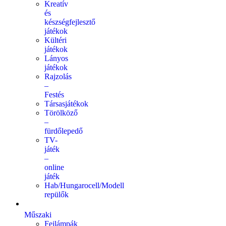
Kreatív
és
készségfejlesztő
játékok
Kültéri
játékok
Lányos
játékok
Rajzolás
–
Festés
Társasjátékok
Törölköző
–
fürdőlepedő
TV-
játék
–
online
játék
Hab/Hungarocell/Modell
repülők
Műszaki
Fejlámpák