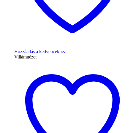
Hozzáadás a kedvencekhez
Villámnézet