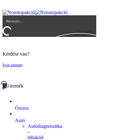
UGYFELSZOLGALAT@BIGBUY.HU
RÓLUNK
ÁSZF
Keresés
Kérdése van?
Írjon üzenetet
0
0 termék
Összes
Autó
Autódiagnosztika
–
hibakód