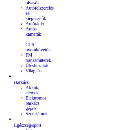
olvasók
Autófelszerelés
és
kiegészítők
Autórádió
Autós
kamerák
–
GPS
nyomkövetők
FM
transzmitterek
Üléshuzatok
Világítás
Barkács
Akkuk,
elemek
Elektromos
barkács
gépek
Szerszámok
Egészség/sport