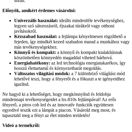
során.
Előnyök, amikért érdemes vásárolni:
Univerzális használat:
ideális mindenféle tevékenységhez,
legyen szó sátorozásról, éjszakai túrákról vagy otthoni
javításokról.
Kézszabad használat:
a fejlámpa kényelmesen rögzíthető a
fejeden, így mindkét kezed szabadon marad a munkához vagy
más tevékenységekhez.
Könnyű és kompakt:
a könnyű és kompakt kialakításnak
köszönhetően könnyedén magaddal viheted bárhová.
Energiahatékony:
az led technológia energiatakarékos, így
hosszú élettartamú és környezetbarát megoldás.
Változatos világítási módok:
a 7 különböző világítási mód
lehetővé teszi, hogy a fényerőt és a fókuszt a te igényeidhez
igazítsd.
Ne hagyd ki a lehetőséget, hogy megkönnyítsd és feldobja
mindennapi tevékenységeidet a hx-810s fejlámpával! Az erős
fényerő, a piros cob led és az innovatív funkciók együttesen
egyedivé teszik ezt a lámpát a piacon. Vásárold meg most, és
tapasztald meg a fényt az élet minden területén!
Videó a termékről: