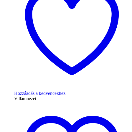
Hozzáadás a kedvencekhez
Villámnézet