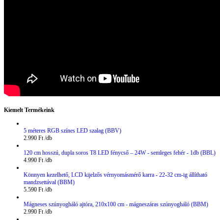
Kiemelt Termékeink
5 méteres RGB színes LED szalag (BBV)
2.990
Ft
120 cm hosszú, dupla soros T8 LED fénycső – 24W - semleges fehér - 1db (BBL)
4.990
Ft
Könnyen kezelhető, LCD kijelzős vérnyomásmérő karra - 22-32 cm-ig állítható
mandzsettával (BBM)
5.590
Ft
Mágneses szúnyogháló ajtóra, 210x100 cm - mágneszáras szúnyogháló (BBM)
2.990
Ft