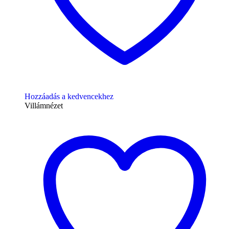
Hozzáadás a kedvencekhez
Villámnézet