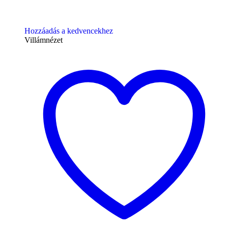
Hozzáadás a kedvencekhez
Villámnézet