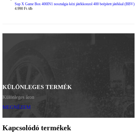
Sup X Game Box 400IN1 nosztalgia kézi játékkonzol 400 beépített játékkal (BBV)
4.990
Ft
KÜLÖNLEGES TERMÉK
Különleges áron
MEGNÉZEM
Kapcsolódó termékek