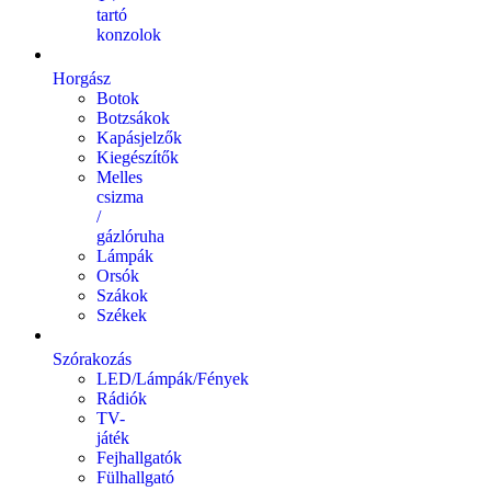
tartó
konzolok
Horgász
Botok
Botzsákok
Kapásjelzők
Kiegészítők
Melles
csizma
/
gázlóruha
Lámpák
Orsók
Szákok
Székek
Szórakozás
LED/Lámpák/Fények
Rádiók
TV-
játék
Fejhallgatók
Fülhallgató