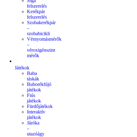
Jóga
felszerelés
Kerékpár
felszerelés
Szobakerékpár
–
szobabicikli
Vérnyomásmérők
–
véroxigénszint
mérők
Játékok
Baba
táskák
Buborékfújó
játékok
Fiús
játékok
Fürdőjátékok
Interaktív
játékok
Járóka
–
utazóágy