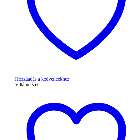
Hozzáadás a kedvencekhez
Villámnézet