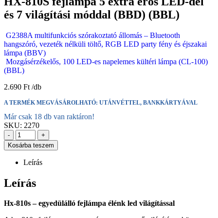
HX-810S fejlámpa 5 extra erős LED-del
és 7 világítási móddal (BBD) (BBL)
G2388A multifunkciós szórakoztató állomás – Bluetooth
hangszóró, vezeték nélküli töltő, RGB LED party fény és éjszakai
lámpa (BBV)
Mozgásérzékelős, 100 LED-es napelemes kültéri lámpa (CL-100)
(BBL)
2.690
Ft
A TERMÉK MEGVÁSÁROLHATÓ: UTÁNVÉTTEL, BANKKÁRTYÁVAL
Már csak 18 db van raktáron!
SKU:
2270
-
+
Kosárba teszem
Leírás
Leírás
Hx-810s – egyedülálló fejlámpa élénk led világítással