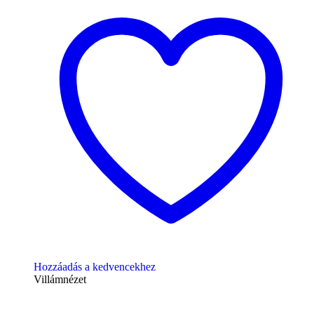
Hozzáadás a kedvencekhez
Villámnézet