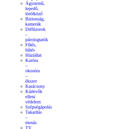
Ágynemű,
lepedő,
törölköző
Biztonság,
kamerák
Diffúzorok
–
párologtatók
Fűtés,
hűtés
Háziállat
Karóra
–
okosóra
–
ékszer
Karácsony
Kártevők
elleni
védelem
Szépségápolás
Takarítás
–
mosás
TV