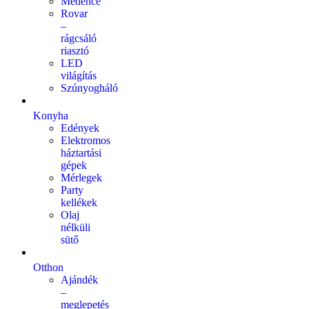
Medence
Rovar
–
rágcsáló
riasztó
LED
világítás
Szúnyogháló
Konyha
Edények
Elektromos
háztartási
gépek
Mérlegek
Party
kellékek
Olaj
nélküli
sütő
Otthon
Ajándék
–
meglepetés