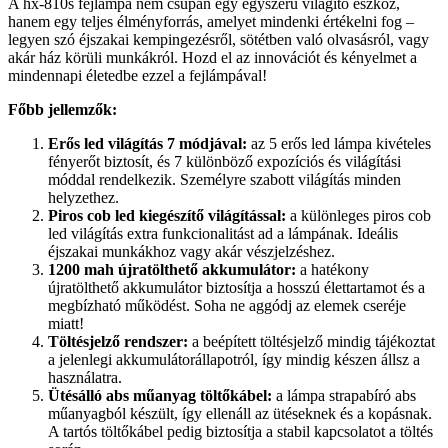
A hx-810s fejlámpa nem csupán egy egyszerű világító eszköz,
hanem egy teljes élményforrás, amelyet mindenki értékelni fog –
legyen szó éjszakai kempingezésről, sötétben való olvasásról, vagy
akár ház körüli munkákról. Hozd el az innovációt és kényelmet a
mindennapi életedbe ezzel a fejlámpával!
Főbb jellemzők:
Erős led világítás 7 módjával:
az 5 erős led lámpa kivételes
fényerőt biztosít, és 7 különböző expozíciós és világítási
móddal rendelkezik. Személyre szabott világítás minden
helyzethez.
Piros cob led kiegészítő világítással:
a különleges piros cob
led világítás extra funkcionalitást ad a lámpának. Ideális
éjszakai munkákhoz vagy akár vészjelzéshez.
1200 mah újratölthető akkumulátor:
a hatékony
újratölthető akkumulátor biztosítja a hosszú élettartamot és a
megbízható működést. Soha ne aggódj az elemek cseréje
miatt!
Töltésjelző rendszer:
a beépített töltésjelző mindig tájékoztat
a jelenlegi akkumulátorállapotról, így mindig készen állsz a
használatra.
Ütésálló abs műanyag töltőkábel:
a lámpa strapabíró abs
műanyagból készült, így ellenáll az ütéseknek és a kopásnak.
A tartós töltőkábel pedig biztosítja a stabil kapcsolatot a töltés