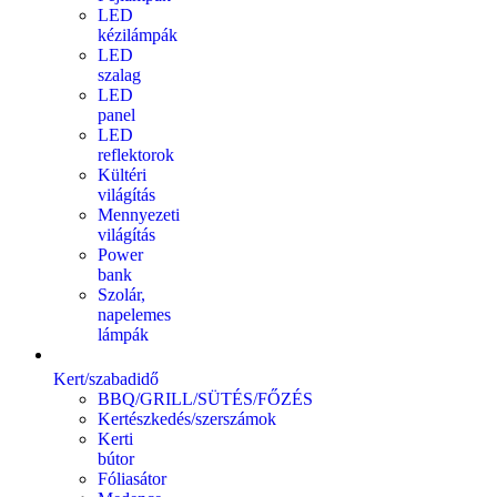
LED
kézilámpák
LED
szalag
LED
panel
LED
reflektorok
Kültéri
világítás
Mennyezeti
világítás
Power
bank
Szolár,
napelemes
lámpák
Kert/szabadidő
BBQ/GRILL/SÜTÉS/FŐZÉS
Kertészkedés/szerszámok
Kerti
bútor
Fóliasátor