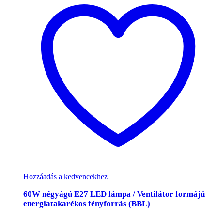
Hozzáadás a kedvencekhez
60W négyágú E27 LED lámpa / Ventilátor formájú
energiatakarékos fényforrás (BBL)