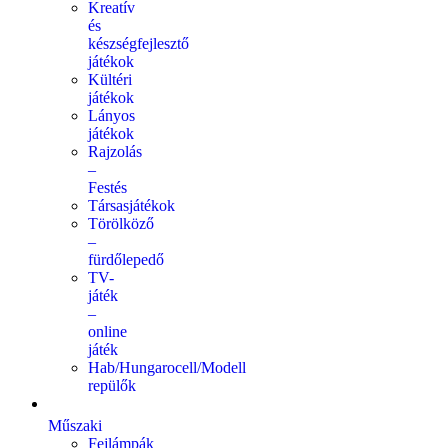
Kreatív
és
készségfejlesztő
játékok
Kültéri
játékok
Lányos
játékok
Rajzolás
–
Festés
Társasjátékok
Törölköző
–
fürdőlepedő
TV-
játék
–
online
játék
Hab/Hungarocell/Modell
repülők
Műszaki
Fejlámpák