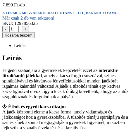
7.690
Ft
A TERMÉK MEGVÁSÁROLHATÓ: UTÁNVÉTTEL, BANKKÁRTYÁVAL
Már csak 2 db van raktáron!
SKU:
1297856325
-
+
Kosárba teszem
Leírás
Leírás
Engedd szabadjára a gyermekek képzeletét ezzel az
interaktív
tűzoltóautó játékkal
, amely a kacsa forgó csúszdával, színes
spirálpályával és látványos fényeffektusokkal minden játékórát
izgalmas kalanddá változtat! A játék a tűzoltós témát egy kedves
kacsafigurával ötvözi, így a kicsik órákig követhetik, ahogy az autók
száguldoznak és forgolódnak a pályán.
🌟
Élénk és egyedi kacsa dizájn:
A játék központi eleme a kacsa forma, amely vidámságot és
játékosságot hoz a gyerekszobába. A tűzoltós témájú spirálpálya és a
színes sínek azonnal megragadják a gyerekek figyelmét, miközben
fejlesztik a vizuális érzékelést és a kreativitást.