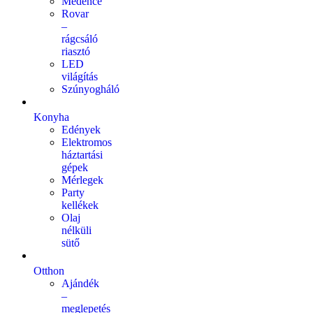
Medence
Rovar
–
rágcsáló
riasztó
LED
világítás
Szúnyogháló
Konyha
Edények
Elektromos
háztartási
gépek
Mérlegek
Party
kellékek
Olaj
nélküli
sütő
Otthon
Ajándék
–
meglepetés