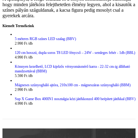
hogy minden játékóra felejthetetlen élmény legyen, ahol a kisautók a
színes pályán száguldanak, a kacsa figura pedig mosolyt csal a
gyerekek arcára.
Kiemelt Termékeink
5 méteres RGB színes LED szalag (BBV)
2.990
Ft
120 cm hosszú, dupla soros T8 LED fénycső – 24W - semleges fehér - 1db (BBL)
4.990
Ft
Könnyen kezelhető, LCD kijelzős vérnyomásmérő karra - 22-32 cm-ig állítható
mandzsettával (BBM)
5.590
Ft
Mágneses szúnyogháló ajtóra, 210x100 cm - mágneszáras szúnyogháló (BBM)
2.990
Ft
Sup X Game Box 400IN1 nosztalgia kézi játékkonzol 400 beépített játékkal (BBV)
4.990
Ft