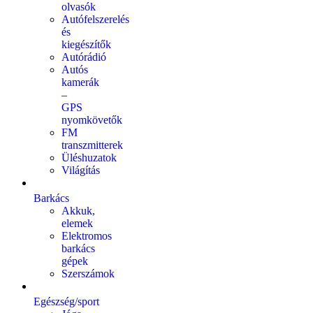
olvasók
Autófelszerelés
és
kiegészítők
Autórádió
Autós
kamerák
–
GPS
nyomkövetők
FM
transzmitterek
Üléshuzatok
Világítás
Barkács
Akkuk,
elemek
Elektromos
barkács
gépek
Szerszámok
Egészség/sport