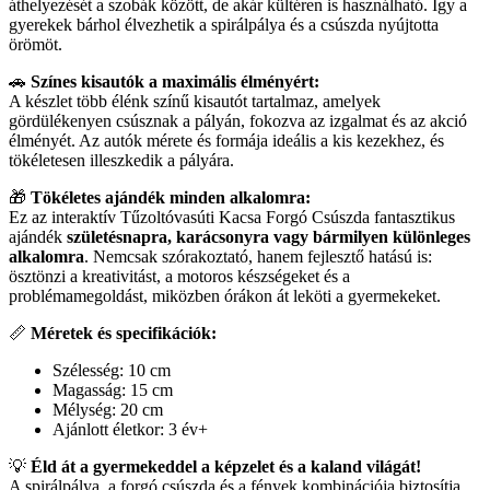
áthelyezését a szobák között, de akár kültéren is használható. Így a
gyerekek bárhol élvezhetik a spirálpálya és a csúszda nyújtotta
örömöt.
🚗
Színes kisautók a maximális élményért:
A készlet több élénk színű kisautót tartalmaz, amelyek
gördülékenyen csúsznak a pályán, fokozva az izgalmat és az akció
élményét. Az autók mérete és formája ideális a kis kezekhez, és
tökéletesen illeszkedik a pályára.
🎁
Tökéletes ajándék minden alkalomra:
Ez az interaktív Tűzoltóvasúti Kacsa Forgó Csúszda fantasztikus
ajándék
születésnapra, karácsonyra vagy bármilyen különleges
alkalomra
. Nemcsak szórakoztató, hanem fejlesztő hatású is:
ösztönzi a kreativitást, a motoros készségeket és a
problémamegoldást, miközben órákon át leköti a gyermekeket.
📏
Méretek és specifikációk:
Szélesség: 10 cm
Magasság: 15 cm
Mélység: 20 cm
Ajánlott életkor: 3 év+
💡
Éld át a gyermekeddel a képzelet és a kaland világát!
A spirálpálya, a forgó csúszda és a fények kombinációja biztosítja,