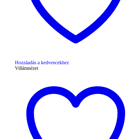
Hozzáadás a kedvencekhez
Villámnézet