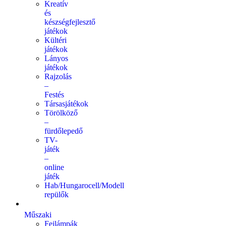
Kreatív
és
készségfejlesztő
játékok
Kültéri
játékok
Lányos
játékok
Rajzolás
–
Festés
Társasjátékok
Törölköző
–
fürdőlepedő
TV-
játék
–
online
játék
Hab/Hungarocell/Modell
repülők
Műszaki
Fejlámpák