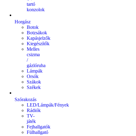
tartó
konzolok
Horgász
Botok
Botzsákok
Kapásjelzők
Kiegészítők
Melles
csizma
/
gázlóruha
Lámpák
Orsók
Szákok
Székek
Szórakozás
LED/Lámpák/Fények
Rádiók
TV-
játék
Fejhallgatók
Fülhallgató