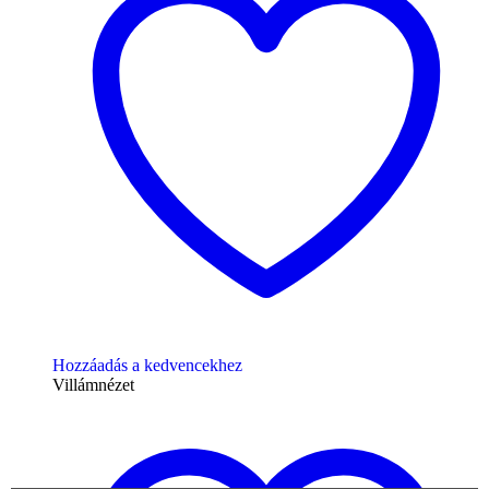
Hozzáadás a kedvencekhez
Villámnézet