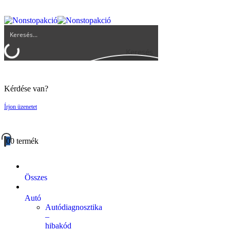
UGYFELSZOLGALAT@BIGBUY.HU
RÓLUNK
ÁSZF
Keresés
Kérdése van?
Írjon üzenetet
0
0 termék
Összes
Autó
Autódiagnosztika
–
hibakód