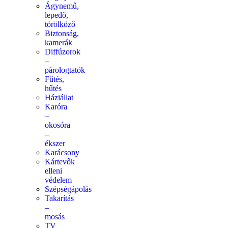
Ágynemű,
lepedő,
törölköző
Biztonság,
kamerák
Diffúzorok
–
párologtatók
Fűtés,
hűtés
Háziállat
Karóra
–
okosóra
–
ékszer
Karácsony
Kártevők
elleni
védelem
Szépségápolás
Takarítás
–
mosás
TV