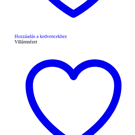
Hozzáadás a kedvencekhez
Villámnézet