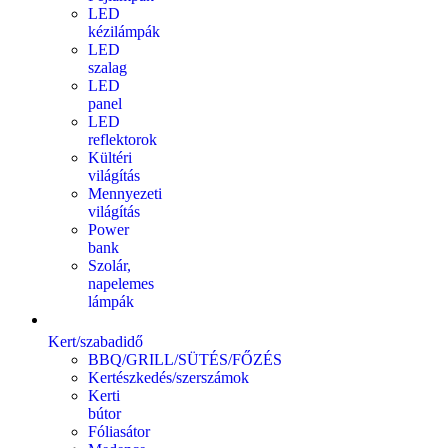
LED
kézilámpák
LED
szalag
LED
panel
LED
reflektorok
Kültéri
világítás
Mennyezeti
világítás
Power
bank
Szolár,
napelemes
lámpák
Kert/szabadidő
BBQ/GRILL/SÜTÉS/FŐZÉS
Kertészkedés/szerszámok
Kerti
bútor
Fóliasátor