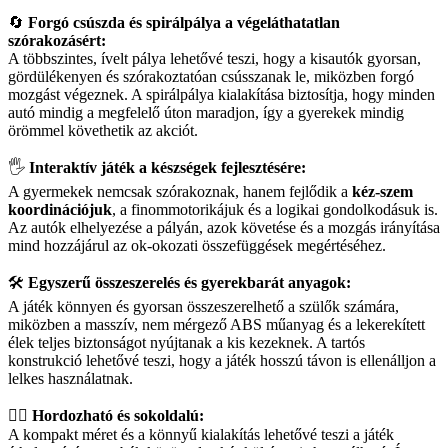
🔄
Forgó csúszda és spirálpálya a végeláthatatlan
szórakozásért:
A többszintes, ívelt pálya lehetővé teszi, hogy a kisautók gyorsan,
gördülékenyen és szórakoztatóan csússzanak le, miközben forgó
mozgást végeznek. A spirálpálya kialakítása biztosítja, hogy minden
autó mindig a megfelelő úton maradjon, így a gyerekek mindig
örömmel követhetik az akciót.
🖐️
Interaktív játék a készségek fejlesztésére:
A gyermekek nemcsak szórakoznak, hanem fejlődik a
kéz-szem
koordinációjuk
, a finommotorikájuk és a logikai gondolkodásuk is.
Az autók elhelyezése a pályán, azok követése és a mozgás irányítása
mind hozzájárul az ok-okozati összefüggések megértéséhez.
🛠️
Egyszerű összeszerelés és gyerekbarát anyagok:
A játék könnyen és gyorsan összeszerelhető a szülők számára,
miközben a masszív, nem mérgező ABS műanyag és a lekerekített
élek teljes biztonságot nyújtanak a kis kezeknek. A tartós
konstrukció lehetővé teszi, hogy a játék hosszú távon is ellenálljon a
lelkes használatnak.
🏃‍♂️
Hordozható és sokoldalú:
A kompakt méret és a könnyű kialakítás lehetővé teszi a játék