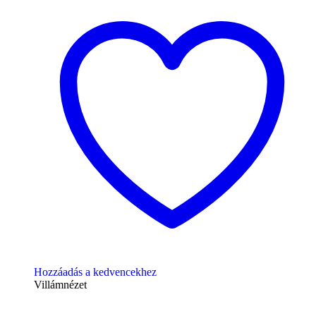
Hozzáadás a kedvencekhez
Villámnézet