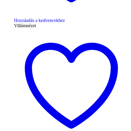
Hozzáadás a kedvencekhez
Villámnézet