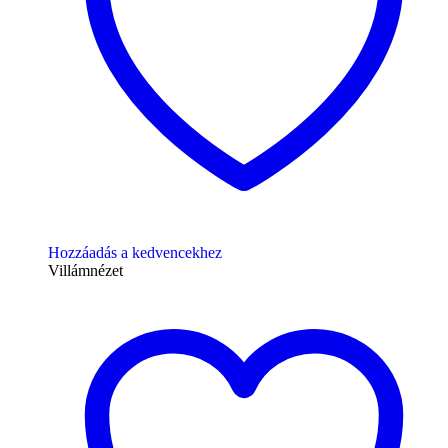
Hozzáadás a kedvencekhez
Villámnézet