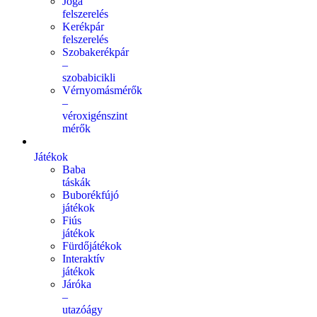
Jóga
felszerelés
Kerékpár
felszerelés
Szobakerékpár
–
szobabicikli
Vérnyomásmérők
–
véroxigénszint
mérők
Játékok
Baba
táskák
Buborékfújó
játékok
Fiús
játékok
Fürdőjátékok
Interaktív
játékok
Járóka
–
utazóágy