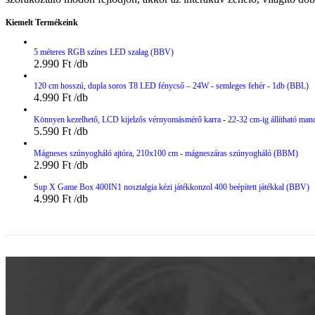
Kiemelt Termékeink
5 méteres RGB színes LED szalag (BBV)
2.990
Ft
120 cm hosszú, dupla soros T8 LED fénycső – 24W - semleges fehér - 1db (BBL)
4.990
Ft
Könnyen kezelhető, LCD kijelzős vérnyomásmérő karra - 22-32 cm-ig állítható man
5.590
Ft
Mágneses szúnyogháló ajtóra, 210x100 cm - mágneszáras szúnyogháló (BBM)
2.990
Ft
Sup X Game Box 400IN1 nosztalgia kézi játékkonzol 400 beépített játékkal (BBV)
4.990
Ft