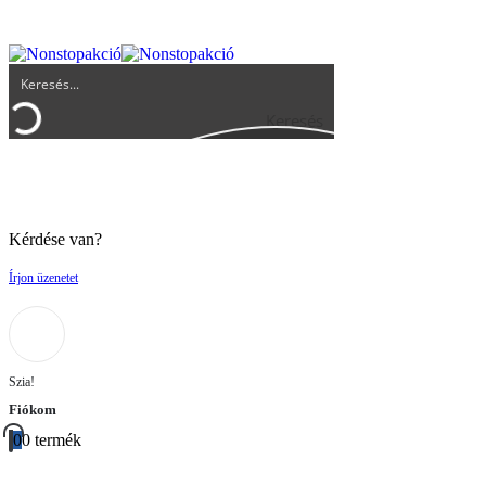
UGYFELSZOLGALAT@BIGBUY.HU
RÓLUNK
ÁSZF
Keresés
Kérdése van?
Írjon üzenetet
Szia!
Fiókom
0
0 termék