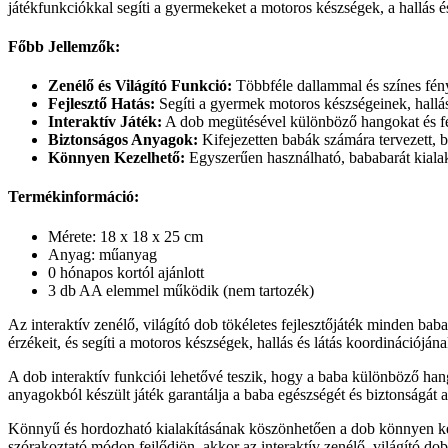
játékfunkciókkal segíti a gyermekeket a motoros készségek, a hallás és
Főbb Jellemzők:
Zenélő és Világító Funkció:
Többféle dallammal és színes fénye
Fejlesztő Hatás:
Segíti a gyermek motoros készségeinek, hallás
Interaktív Játék:
A dob megütésével különböző hangokat és fény
Biztonságos Anyagok:
Kifejezetten babák számára tervezett, 
Könnyen Kezelhető:
Egyszerűen használható, bababarát kialak
Termékinformáció:
Mérete: 18 x 18 x 25 cm
Anyag: műanyag
0 hónapos kortól ajánlott
3 db AA elemmel működik (nem tartozék)
Az interaktív zenélő, világító dob tökéletes fejlesztőjáték minden bab
érzékeit, és segíti a motoros készségek, hallás és látás koordinációjána
A dob interaktív funkciói lehetővé teszik, hogy a baba különböző hang
anyagokból készült játék garantálja a baba egészségét és biztonságát a
Könnyű és hordozható kialakításának köszönhetően a dob könnyen kez
szórakoztató módon fejlődjön, akkor az interaktív zenélő, világító dob