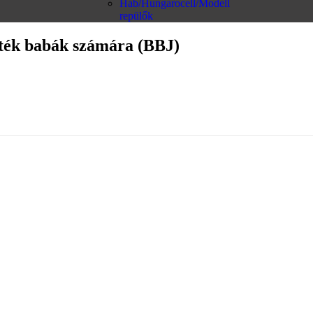
Hab/Hungarocell/Modell
repülők
őjáték babák számára (BBJ)