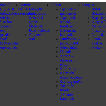
abadidő
Konyha
Otthon
Horgász
BQ/GRILL/SÜTÉS/FŐZÉS
Edények
Ajándék –
Botok
ertészkedés/szerszámok
Elektromos
meglepetés
Botzsáko
erti bútor
háztartási
Ágynemű,
Kapásjel
óliasátor
gépek
lepedő,
Kiegészí
edence
Mérlegek
törölköző
Melles c
ovar –
Party kellékek
Biztonság,
/ gázlóru
ágcsáló
Olaj nélküli
kamerák
Lámpák
iasztó
sütő
Diffúzorok –
Orsók
ED világítás
párologtatók
Szákok
zúnyogháló
Fűtés, hűtés
Székek
Háziállat
Karóra –
okosóra –
ékszer
Karácsony
Kártevők
elleni védelem
Szépségápolás
Takarítás –
mosás
TV tartó
konzolok