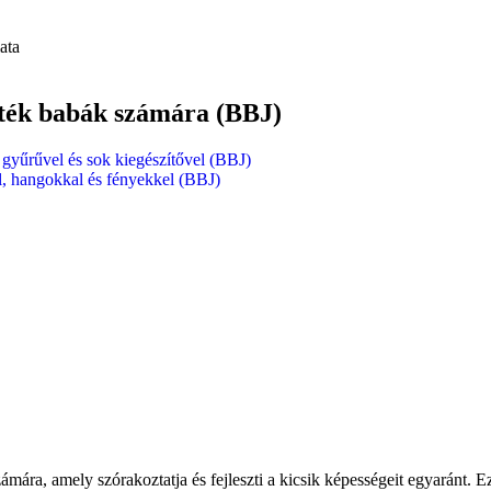
őjáték babák számára (BBJ)
 gyűrűvel és sok kiegészítővel (BBJ)
al, hangokkal és fényekkel (BBJ)
számára, amely szórakoztatja és fejleszti a kicsik képességeit egyaránt.