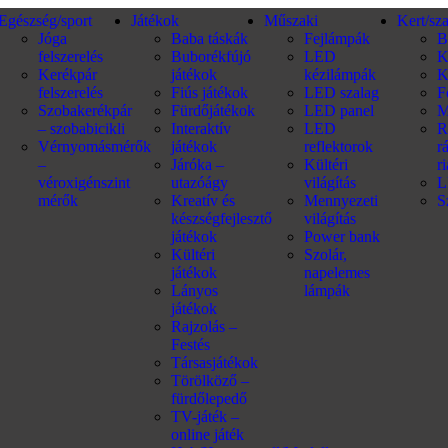
Egészség/sport
Játékok
Műszaki
Kert/sz
Jóga
Baba táskák
Fejlámpák
B
felszerelés
Buborékfújó
LED
K
Kerékpár
játékok
kézilámpák
K
felszerelés
Fiús játékok
LED szalag
F
Szobakerékpár
Fürdőjátékok
LED panel
M
– szobabicikli
Interaktív
LED
R
Vérnyomásmérők
játékok
reflektorok
r
–
Járóka –
Kültéri
r
véroxigénszint
utazóágy
világítás
L
mérők
Kreatív és
Mennyezeti
S
készségfejlesztő
világítás
játékok
Power bank
Kültéri
Szolár,
játékok
napelemes
Lányos
lámpák
játékok
Rajzolás –
Festés
Társasjátékok
Törölköző –
fürdőlepedő
TV-játék –
online játék