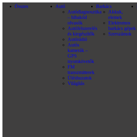
Összes
Autó
Barkács
Autódiagnosztika
Akkuk,
– hibakód
elemek
olvasók
Elektromos
Autófelszerelés
barkács gépek
és kiegészítők
Szerszámok
Autórádió
Autós
kamerák –
GPS
nyomkövetők
FM
transzmitterek
Üléshuzatok
Világítás