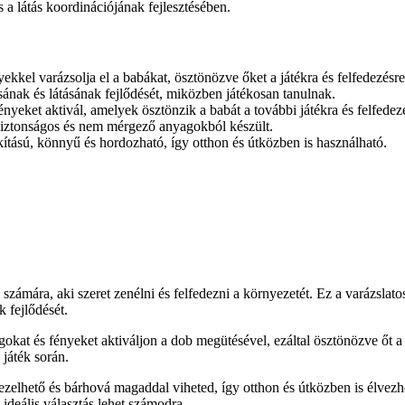
 a látás koordinációjának fejlesztésében.
kkel varázsolja el a babákat, ösztönözve őket a játékra és felfedezésre
ának és látásának fejlődését, miközben játékosan tanulnak.
eket aktivál, amelyek ösztönzik a babát a további játékra és felfedez
biztonságos és nem mérgező anyagokból készült.
ítású, könnyű és hordozható, így otthon és útközben is használható.
a számára, aki szeret zenélni és felfedezni a környezetét. Ez a varázsla
k fejlődését.
okat és fényeket aktiváljon a dob megütésével, ezáltal ösztönözve őt a
 játék során.
elhető és bárhová magaddal viheted, így otthon és útközben is élvez
 ideális választás lehet számodra.