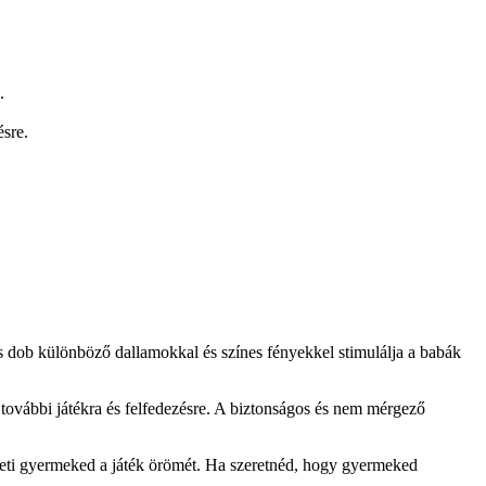
.
ésre.
tos dob különböző dallamokkal és színes fényekkel stimulálja a babák
 további játékra és felfedezésre. A biztonságos és nem mérgező
heti gyermeked a játék örömét. Ha szeretnéd, hogy gyermeked