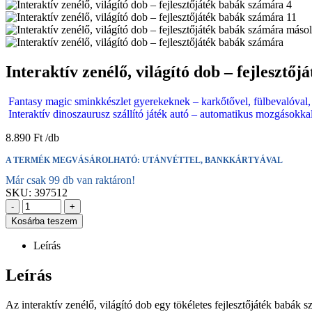
Interaktív zenélő, világító dob – fejleszt
Fantasy magic sminkkészlet gyerekeknek – karkőtővel, fülbevalóval,
Interaktív dinoszaurusz szállító játék autó – automatikus mozgásokk
8.890
Ft
A TERMÉK MEGVÁSÁROLHATÓ: UTÁNVÉTTEL, BANKKÁRTYÁVAL
Már csak 99 db van raktáron!
SKU:
397512
-
+
Kosárba teszem
Leírás
Leírás
Az interaktív zenélő, világító dob egy tökéletes fejlesztőjáték babák 