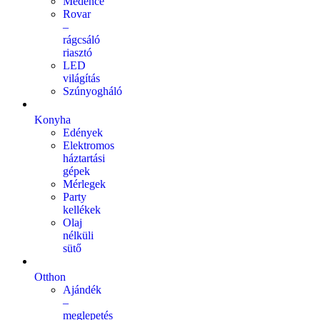
Medence
Rovar
–
rágcsáló
riasztó
LED
világítás
Szúnyogháló
Konyha
Edények
Elektromos
háztartási
gépek
Mérlegek
Party
kellékek
Olaj
nélküli
sütő
Otthon
Ajándék
–
meglepetés