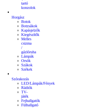
tartó
konzolok
Horgász
Botok
Botzsákok
Kapásjelzők
Kiegészítők
Melles
csizma
/
gázlóruha
Lámpák
Orsók
Szákok
Székek
Szórakozás
LED/Lámpák/Fények
Rádiók
TV-
játék
Fejhallgatók
Fülhallgató