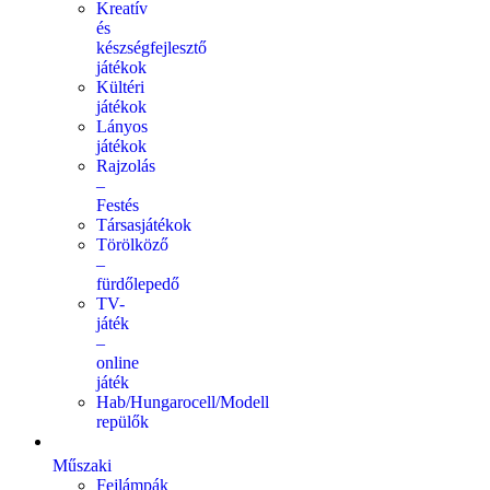
Kreatív
és
készségfejlesztő
játékok
Kültéri
játékok
Lányos
játékok
Rajzolás
–
Festés
Társasjátékok
Törölköző
–
fürdőlepedő
TV-
játék
–
online
játék
Hab/Hungarocell/Modell
repülők
Műszaki
Fejlámpák