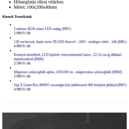
Hőmegfutás elleni védelem
Méret: 100x200x40mm
Kiemelt Termékeink
5 méteres RGB színes LED szalag (BBV)
2.990
Ft
120 cm hosszú, dupla soros T8 LED fénycső – 24W - semleges fehér - 1db (BBL)
4.990
Ft
Könnyen kezelhető, LCD kijelzős vérnyomásmérő karra - 22-32 cm-ig állítható
mandzsettával (BBM)
5.590
Ft
Mágneses szúnyogháló ajtóra, 210x100 cm - mágneszáras szúnyogháló (BBM)
2.990
Ft
Sup X Game Box 400IN1 nosztalgia kézi játékkonzol 400 beépített játékkal (BBV)
4.990
Ft