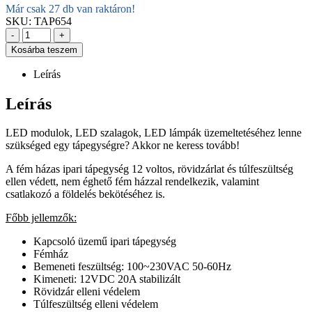
Már csak 27 db van raktáron!
SKU:
TAP654
-
+
Kosárba teszem
Leírás
Leírás
LED modulok, LED szalagok, LED lámpák üzemeltetéséhez lenne
szükséged egy tápegységre? Akkor ne keress tovább!
A fém házas ipari tápegység 12 voltos, rövidzárlat és túlfeszültség
ellen védett, nem éghető fém házzal rendelkezik, valamint
csatlakozó a földelés bekötéséhez is.
Főbb jellemzők:
Kapcsoló üzemű ipari tápegység
Fémház
Bemeneti feszültség: 100~230VAC 50-60Hz
Kimeneti: 12VDC 20A stabilizált
Rövidzár elleni védelem
Túlfeszültség elleni védelem