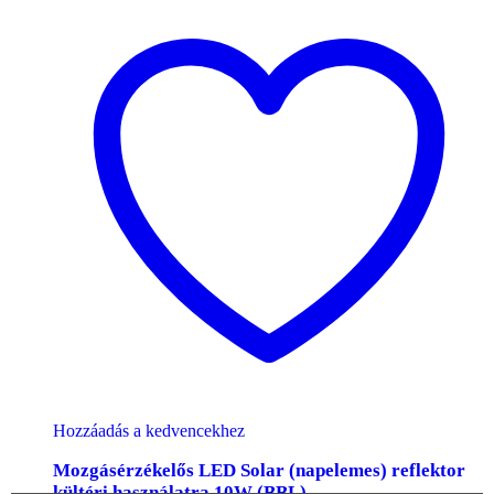
Hozzáadás a kedvencekhez
Mozgásérzékelős LED Solar (napelemes) reflektor
kültéri használatra 10W (BBL)