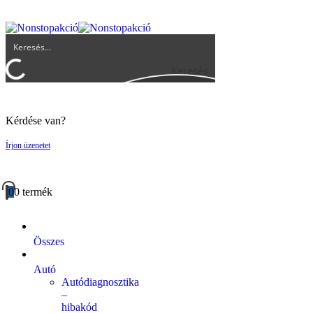
UGYFELSZOLGALAT@BIGBUY.HU
RÓLUNK
ÁSZF
Keresés
Kérdése van?
Írjon üzenetet
0
0 termék
Összes
Autó
Autódiagnosztika
–
hibakód