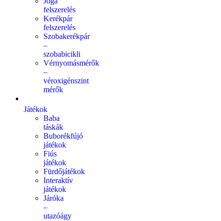
Jóga
felszerelés
Kerékpár
felszerelés
Szobakerékpár
–
szobabicikli
Vérnyomásmérők
–
véroxigénszint
mérők
Játékok
Baba
táskák
Buborékfújó
játékok
Fiús
játékok
Fürdőjátékok
Interaktív
játékok
Járóka
–
utazóágy