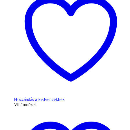
Hozzáadás a kedvencekhez
Villámnézet