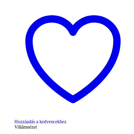
Hozzáadás a kedvencekhez
Villámnézet