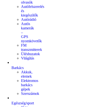
olvasók
Autófelszerelés
és
kiegészítők
Autórádió
Autós
kamerák
–
GPS
nyomkövetők
FM
transzmitterek
Üléshuzatok
Világítás
Barkács
Akkuk,
elemek
Elektromos
barkács
gépek
Szerszámok
Egészség/sport