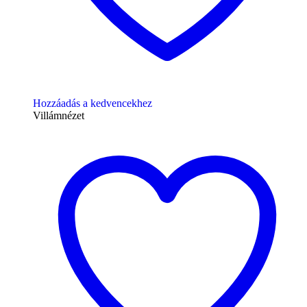
Hozzáadás a kedvencekhez
Villámnézet