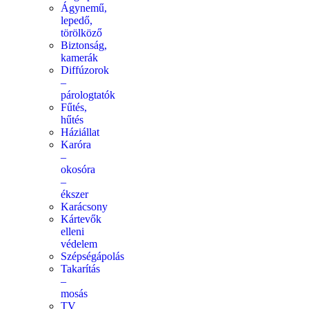
Ágynemű,
lepedő,
törölköző
Biztonság,
kamerák
Diffúzorok
–
párologtatók
Fűtés,
hűtés
Háziállat
Karóra
–
okosóra
–
ékszer
Karácsony
Kártevők
elleni
védelem
Szépségápolás
Takarítás
–
mosás
TV