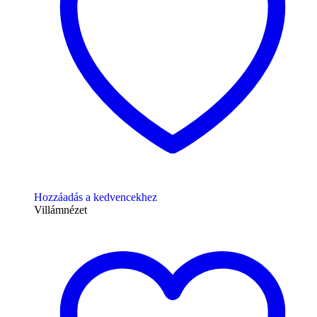
Hozzáadás a kedvencekhez
Villámnézet