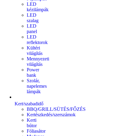
LED
kézilámpák
LED
szalag
LED
panel
LED
reflektorok
Kültéri
világítás
Mennyezeti
világítás
Power
bank
Szolár,
napelemes
lámpák
Kert/szabadidő
BBQ/GRILL/SÜTÉS/FŐZÉS
Kertészkedés/szerszámok
Kerti
bútor
Fóliasátor