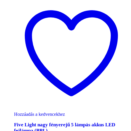
Hozzáadás a kedvencekhez
Five Light nagy fényerejű 5 lámpás akkus LED
fejlámpa (BBL)