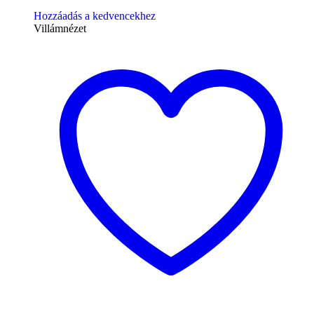
Hozzáadás a kedvencekhez
Villámnézet