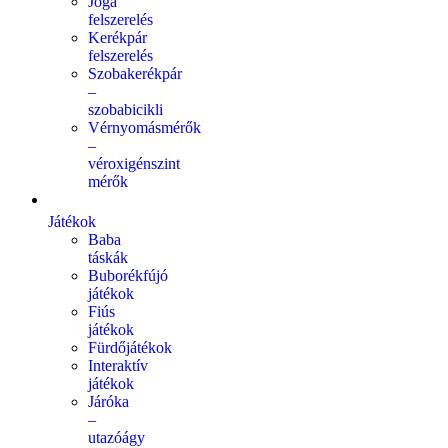
Jóga
felszerelés
Kerékpár
felszerelés
Szobakerékpár
–
szobabicikli
Vérnyomásmérők
–
véroxigénszint
mérők
Játékok
Baba
táskák
Buborékfújó
játékok
Fiús
játékok
Fürdőjátékok
Interaktív
játékok
Járóka
–
utazóágy