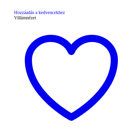
Hozzáadás a kedvencekhez
Villámnézet