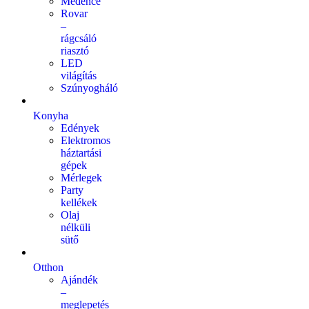
Medence
Rovar
–
rágcsáló
riasztó
LED
világítás
Szúnyogháló
Konyha
Edények
Elektromos
háztartási
gépek
Mérlegek
Party
kellékek
Olaj
nélküli
sütő
Otthon
Ajándék
–
meglepetés