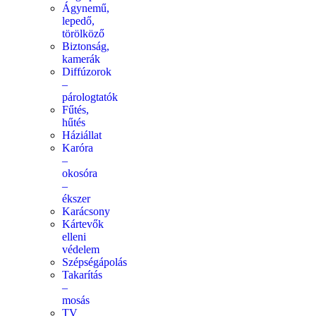
Ágynemű,
lepedő,
törölköző
Biztonság,
kamerák
Diffúzorok
–
párologtatók
Fűtés,
hűtés
Háziállat
Karóra
–
okosóra
–
ékszer
Karácsony
Kártevők
elleni
védelem
Szépségápolás
Takarítás
–
mosás
TV