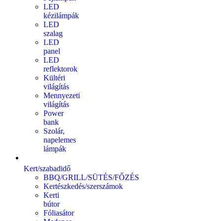
LED
kézilámpák
LED
szalag
LED
panel
LED
reflektorok
Kültéri
világítás
Mennyezeti
világítás
Power
bank
Szolár,
napelemes
lámpák
Kert/szabadidő
BBQ/GRILL/SÜTÉS/FŐZÉS
Kertészkedés/szerszámok
Kerti
bútor
Fóliasátor