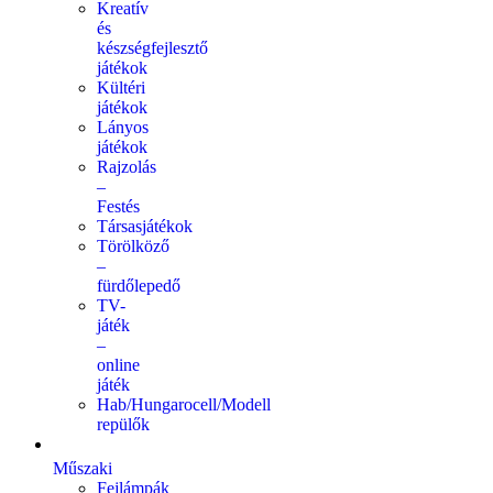
Kreatív
és
készségfejlesztő
játékok
Kültéri
játékok
Lányos
játékok
Rajzolás
–
Festés
Társasjátékok
Törölköző
–
fürdőlepedő
TV-
játék
–
online
játék
Hab/Hungarocell/Modell
repülők
Műszaki
Fejlámpák