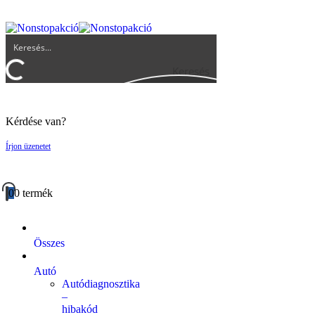
UGYFELSZOLGALAT@BIGBUY.HU
RÓLUNK
ÁSZF
Keresés
Kérdése van?
Írjon üzenetet
0
0 termék
Összes
Autó
Autódiagnosztika
–
hibakód