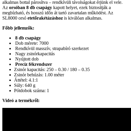
alkalmas bottal párosítva – rendkívüli távolságokat érjünk el vele.
Az
orsóban 8 db csapágy
kapott helyet, ezek biztosítják a
megbízható, és hosszú időn át tartó zavartalan működést. Az
SL8000 orsó
etetőrakétázáshoz
is kiválóan alkalmas.
Főbb jellemzők:
8 db csapágy
Dob mérete: 7000
Rendkívül masszív, strapabíró szerkezet
Nagy zsinórkapacitás
Nyújtott dob
Precíz fékrendszer
Zsinór kapacitás: 250 – 0.30 / 180 – 0.35
Zsinór behúzás: 1.00 méter
Áttétel: 4.1:1
Súly: 640 g
Pótdobok száma: 1
Videó a termékről: