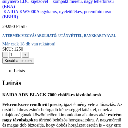
súlymérő LDC kijelzővel – kompakt méretű, nagy teherbírású
(BBA)
KAIDA KW3000A egykaros, nyeletőfékes, peremfutó orsó
(BBHR)
29.990
Ft
A TERMÉK MEGVÁSÁROLHATÓ: UTÁNVÉTTEL, BANKKÁRTYÁVAL
Már csak 18 db van raktáron!
SKU:
1250
-
+
Kosárba teszem
Leírás
Leírás
KAIDA ADN BLACK 7000 elsőfékes távdobó orsó
Fékrendszere rendkívül precíz,
igazi élmény vele a fárasztás. Az
orsót hatalmas zsinór befogadó képességgel látták el, ennek a
tulajdonságának köszönhetően kimondottan alkalmas akár
extrém
nagy távolságokra
történő behúzós horgászatokra. A nagyméretű
és magas dob biztosítja, hogy dobós horgászat esetén is – egy erre