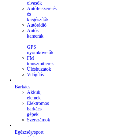
olvasók
Autófelszerelés
és
kiegészítők
Autórádió
Autós
kamerák
–
GPS
nyomkövetők
FM
transzmitterek
Üléshuzatok
Világítás
Barkács
Akkuk,
elemek
Elektromos
barkács
gépek
Szerszámok
Egészség/sport