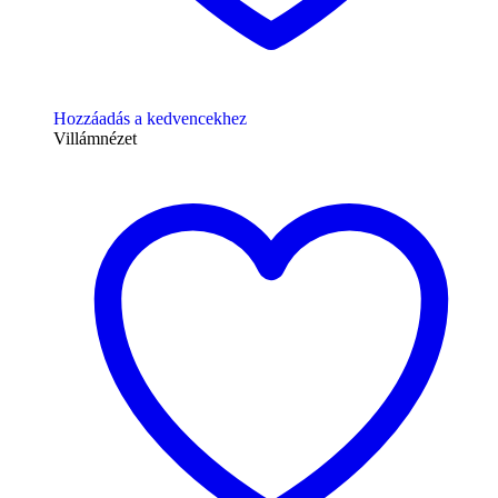
Hozzáadás a kedvencekhez
Villámnézet