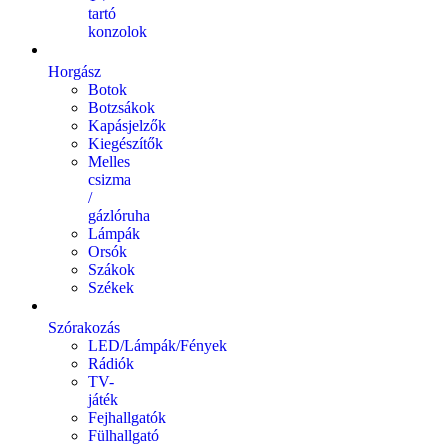
tartó
konzolok
Horgász
Botok
Botzsákok
Kapásjelzők
Kiegészítők
Melles
csizma
/
gázlóruha
Lámpák
Orsók
Szákok
Székek
Szórakozás
LED/Lámpák/Fények
Rádiók
TV-
játék
Fejhallgatók
Fülhallgató