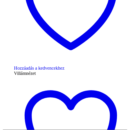
Hozzáadás a kedvencekhez
Villámnézet