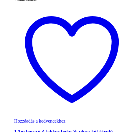
Hozzáadás a kedvencekhez
1,3m hosszú 3 fakkos botzsák plusz két tároló