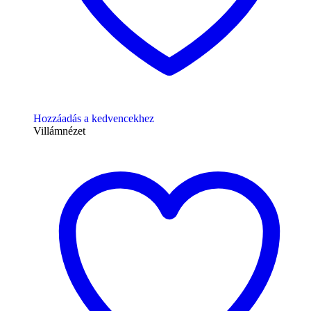
Hozzáadás a kedvencekhez
Villámnézet