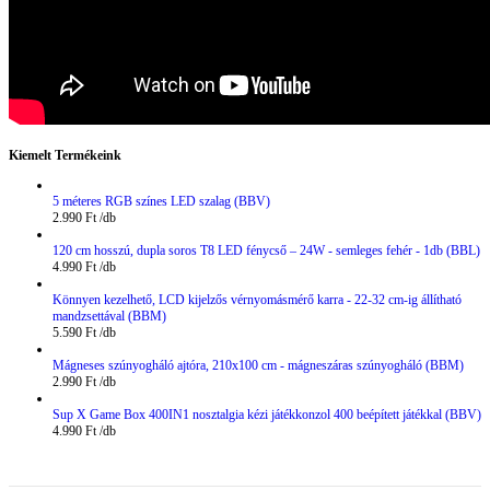
Kiemelt Termékeink
5 méteres RGB színes LED szalag (BBV)
2.990
Ft
120 cm hosszú, dupla soros T8 LED fénycső – 24W - semleges fehér - 1db (BBL)
4.990
Ft
Könnyen kezelhető, LCD kijelzős vérnyomásmérő karra - 22-32 cm-ig állítható
mandzsettával (BBM)
5.590
Ft
Mágneses szúnyogháló ajtóra, 210x100 cm - mágneszáras szúnyogháló (BBM)
2.990
Ft
Sup X Game Box 400IN1 nosztalgia kézi játékkonzol 400 beépített játékkal (BBV)
4.990
Ft