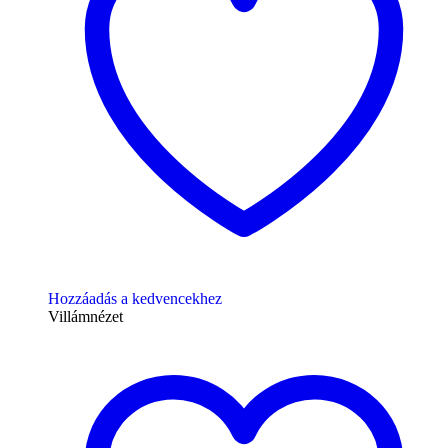
Hozzáadás a kedvencekhez
Villámnézet