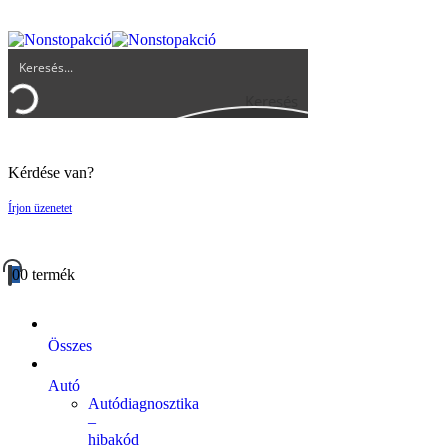
UGYFELSZOLGALAT@BIGBUY.HU
RÓLUNK
ÁSZF
Keresés
Kérdése van?
Írjon üzenetet
0
0 termék
Összes
Autó
Autódiagnosztika
–
hibakód