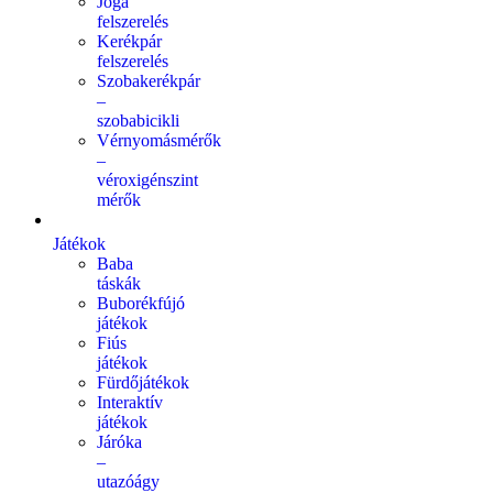
Jóga
felszerelés
Kerékpár
felszerelés
Szobakerékpár
–
szobabicikli
Vérnyomásmérők
–
véroxigénszint
mérők
Játékok
Baba
táskák
Buborékfújó
játékok
Fiús
játékok
Fürdőjátékok
Interaktív
játékok
Járóka
–
utazóágy