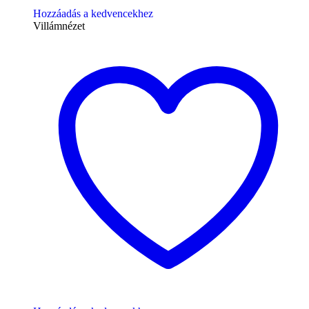
Hozzáadás a kedvencekhez
Villámnézet