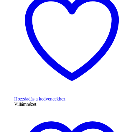
Hozzáadás a kedvencekhez
Villámnézet