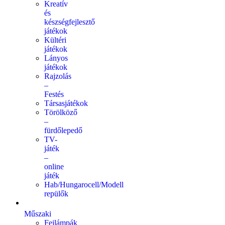
Kreatív
és
készségfejlesztő
játékok
Kültéri
játékok
Lányos
játékok
Rajzolás
–
Festés
Társasjátékok
Törölköző
–
fürdőlepedő
TV-
játék
–
online
játék
Hab/Hungarocell/Modell
repülők
Műszaki
Fejlámpák