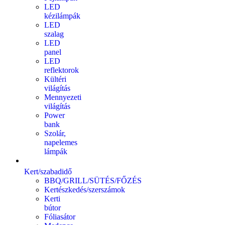
LED
kézilámpák
LED
szalag
LED
panel
LED
reflektorok
Kültéri
világítás
Mennyezeti
világítás
Power
bank
Szolár,
napelemes
lámpák
Kert/szabadidő
BBQ/GRILL/SÜTÉS/FŐZÉS
Kertészkedés/szerszámok
Kerti
bútor
Fóliasátor