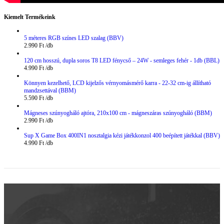
Kiemelt Termékeink
5 méteres RGB színes LED szalag (BBV)
2.990
Ft
120 cm hosszú, dupla soros T8 LED fénycső – 24W - semleges fehér - 1db (BBL)
4.990
Ft
Könnyen kezelhető, LCD kijelzős vérnyomásmérő karra - 22-32 cm-ig állítható
mandzsettával (BBM)
5.590
Ft
Mágneses szúnyogháló ajtóra, 210x100 cm - mágneszáras szúnyogháló (BBM)
2.990
Ft
Sup X Game Box 400IN1 nosztalgia kézi játékkonzol 400 beépített játékkal (BBV)
4.990
Ft