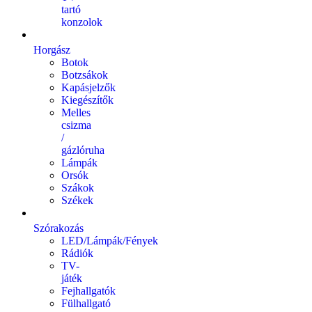
tartó
konzolok
Horgász
Botok
Botzsákok
Kapásjelzők
Kiegészítők
Melles
csizma
/
gázlóruha
Lámpák
Orsók
Szákok
Székek
Szórakozás
LED/Lámpák/Fények
Rádiók
TV-
játék
Fejhallgatók
Fülhallgató