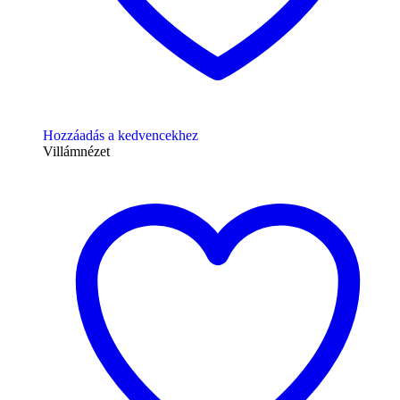
Hozzáadás a kedvencekhez
Villámnézet