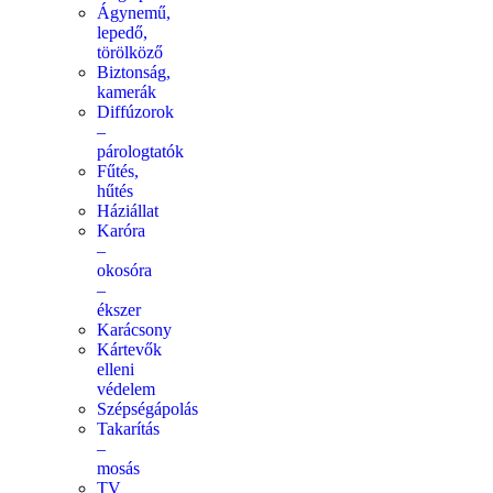
Ágynemű,
lepedő,
törölköző
Biztonság,
kamerák
Diffúzorok
–
párologtatók
Fűtés,
hűtés
Háziállat
Karóra
–
okosóra
–
ékszer
Karácsony
Kártevők
elleni
védelem
Szépségápolás
Takarítás
–
mosás
TV