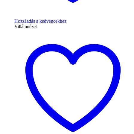
Hozzáadás a kedvencekhez
Villámnézet