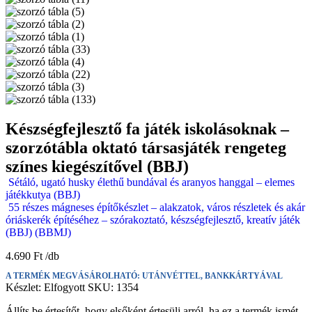
Készségfejlesztő fa játék iskolásoknak –
szorzótábla oktató társasjáték rengeteg
színes kiegészítővel (BBJ)
Sétáló, ugató husky élethű bundával és aranyos hanggal – elemes
játékkutya (BBJ)
55 részes mágneses építőkészlet – alakzatok, város részletek és akár
óriáskerék építéséhez – szórakoztató, készségfejlesztő, kreatív játék
(BBJ) (BBMJ)
4.690
Ft
A TERMÉK MEGVÁSÁROLHATÓ: UTÁNVÉTTEL, BANKKÁRTYÁVAL
Készlet:
Elfogyott
SKU:
1354
Állíts be értesítőt, hogy elsőként értesülj arról, ha ez a termék ismét