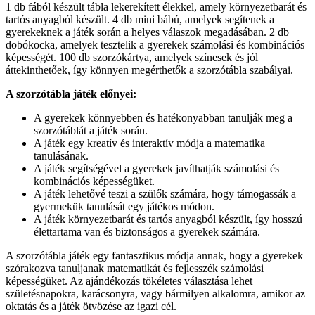
1 db fából készült tábla lekerekített élekkel, amely környezetbarát és
tartós anyagból készült. 4 db mini bábú, amelyek segítenek a
gyerekeknek a játék során a helyes válaszok megadásában. 2 db
dobókocka, amelyek tesztelik a gyerekek számolási és kombinációs
képességét. 100 db szorzókártya, amelyek színesek és jól
áttekinthetőek, így könnyen megérthetők a szorzótábla szabályai.
A szorzótábla játék előnyei:
A gyerekek könnyebben és hatékonyabban tanulják meg a
szorzótáblát a játék során.
A játék egy kreatív és interaktív módja a matematika
tanulásának.
A játék segítségével a gyerekek javíthatják számolási és
kombinációs képességüket.
A játék lehetővé teszi a szülők számára, hogy támogassák a
gyermekük tanulását egy játékos módon.
A játék környezetbarát és tartós anyagból készült, így hosszú
élettartama van és biztonságos a gyerekek számára.
A szorzótábla játék egy fantasztikus módja annak, hogy a gyerekek
szórakozva tanuljanak matematikát és fejlesszék számolási
képességüket. Az ajándékozás tökéletes választása lehet
születésnapokra, karácsonyra, vagy bármilyen alkalomra, amikor az
oktatás és a játék ötvözése az igazi cél.