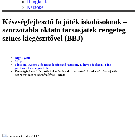
Hangfalak
Karaoke
Készségfejlesztő fa játék iskolásoknak –
szorzótábla oktató társasjáték rengeteg
színes kiegészítővel (BBJ)
Bigbuy.hu
Shop
Játékok
,
Kreatív és készségfejlesztő játékok
,
Lányos játékok
,
Fiús
játékok
,
Társasjátékok
Készségfejlesztő fa játék iskolásoknak – szorzótábla oktató társasjáték
rengeteg színes kiegészítővel (BBJ)