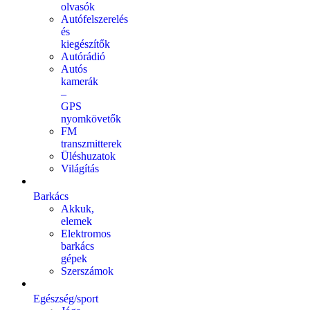
olvasók
Autófelszerelés
és
kiegészítők
Autórádió
Autós
kamerák
–
GPS
nyomkövetők
FM
transzmitterek
Üléshuzatok
Világítás
Barkács
Akkuk,
elemek
Elektromos
barkács
gépek
Szerszámok
Egészség/sport