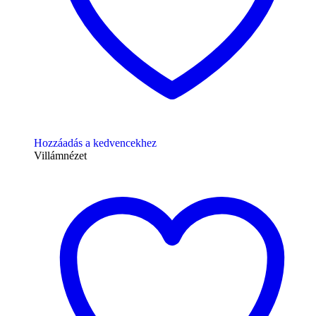
Hozzáadás a kedvencekhez
Villámnézet