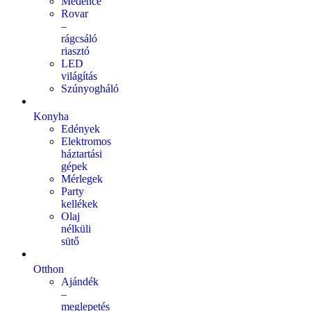
Medence
Rovar
–
rágcsáló
riasztó
LED
világítás
Szúnyogháló
Konyha
Edények
Elektromos
háztartási
gépek
Mérlegek
Party
kellékek
Olaj
nélküli
sütő
Otthon
Ajándék
–
meglepetés