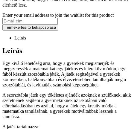
elérhető lesz.
Enter your email address to join the waitlist for this product
Termékértesítő bekapcsolása
Leírás
Leírás
Egy kiváló lehetőség arra, hogy a gyerekek megismerjék és
megszeressék a matematikát egy játékos és interaktív módon, egy
fából készült szorzótábla játék. A játék segítségével a gyerekek
könnyebben, hatékonyabban és élvezetesebben tanulhatják meg a
szorzótáblát, és javíthatják számolási képességüket.
A szorzótábla játék egy tökéletes ajándék azoknak a szülőknek, akik
szeretnének segíteni a gyermeküknek az iskolában való
előrehaladásában és azáltal, hogy a játék egy kreatív módja a
matematika tanulásának, a gyerekek motiváltabbak lesznek a
tanulásra.
A játék tartalmazza: