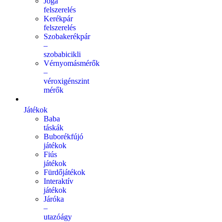
Jóga
felszerelés
Kerékpár
felszerelés
Szobakerékpár
–
szobabicikli
Vérnyomásmérők
–
véroxigénszint
mérők
Játékok
Baba
táskák
Buborékfújó
játékok
Fiús
játékok
Fürdőjátékok
Interaktív
játékok
Járóka
–
utazóágy