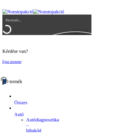
UGYFELSZOLGALAT@BIGBUY.HU
RÓLUNK
ÁSZF
Keresés
Kérdése van?
Írjon üzenetet
0
0 termék
Összes
Autó
Autódiagnosztika
–
hibakód