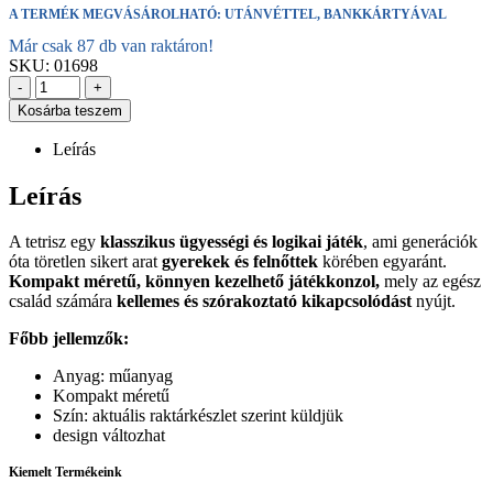
A TERMÉK MEGVÁSÁROLHATÓ: UTÁNVÉTTEL, BANKKÁRTYÁVAL
Már csak 87 db van raktáron!
SKU:
01698
-
+
Kosárba teszem
Leírás
Leírás
A tetrisz egy
klasszikus ügyességi és logikai játék
, ami generációk
óta töretlen sikert arat
gyerekek és felnőttek
körében egyaránt.
Kompakt méretű, könnyen kezelhető játékkonzol,
mely az egész
család számára
kellemes és szórakoztató kikapcsolódást
nyújt.
Főbb jellemzők:
Anyag: műanyag
Kompakt méretű
Szín: aktuális raktárkészlet szerint küldjük
design változhat
Kiemelt Termékeink