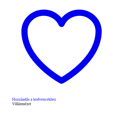
Hozzáadás a kedvencekhez
Villámnézet