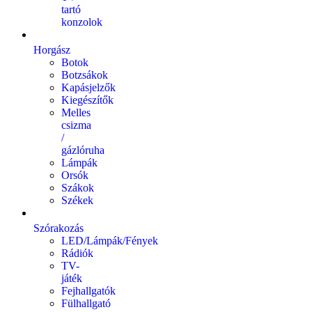
tartó
konzolok
Horgász
Botok
Botzsákok
Kapásjelzők
Kiegészítők
Melles
csizma
/
gázlóruha
Lámpák
Orsók
Szákok
Székek
Szórakozás
LED/Lámpák/Fények
Rádiók
TV-
játék
Fejhallgatók
Fülhallgató