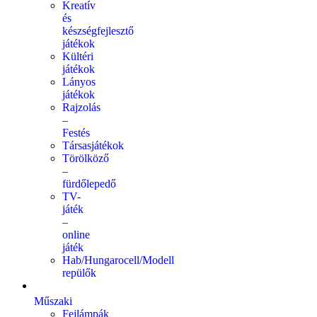
Kreatív
és
készségfejlesztő
játékok
Kültéri
játékok
Lányos
játékok
Rajzolás
–
Festés
Társasjátékok
Törölköző
–
fürdőlepedő
TV-
játék
–
online
játék
Hab/Hungarocell/Modell
repülők
Műszaki
Fejlámpák