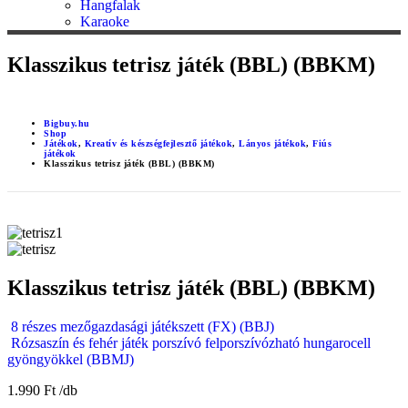
Hangfalak
Karaoke
Klasszikus tetrisz játék (BBL) (BBKM)
Bigbuy.hu
Shop
Játékok
,
Kreatív és készségfejlesztő játékok
,
Lányos játékok
,
Fiús
játékok
Klasszikus tetrisz játék (BBL) (BBKM)
Klasszikus tetrisz játék (BBL) (BBKM)
8 részes mezőgazdasági játékszett (FX) (BBJ)
Rózsaszín és fehér játék porszívó felporszívózható hungarocell
gyöngyökkel (BBMJ)
1.990
Ft