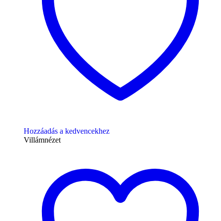
Hozzáadás a kedvencekhez
Villámnézet