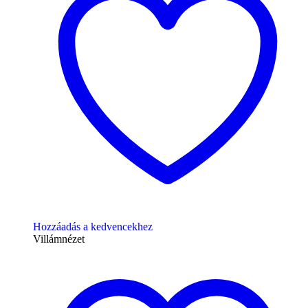
Hozzáadás a kedvencekhez
Villámnézet