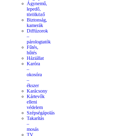
Ágynemű,
lepedő,
törölköző
Biztonság,
kamerák
Diffúzorok
–
párologtatók
Fűtés,
hűtés
Háziállat
Karóra
–
okosóra
–
ékszer
Karácsony
Kártevők
elleni
védelem
Szépségápolás
Takarítás
–
mosás
TV