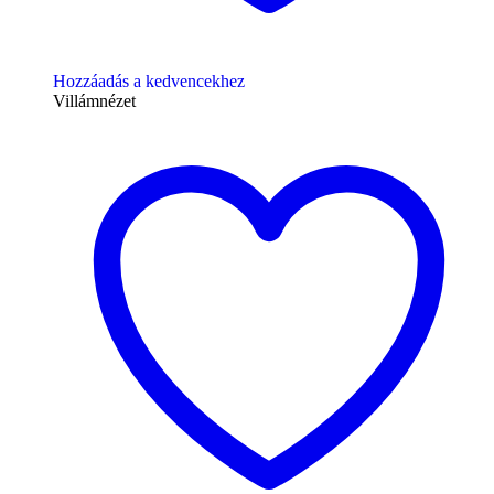
Hozzáadás a kedvencekhez
Villámnézet