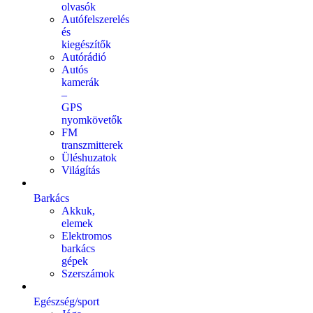
olvasók
Autófelszerelés
és
kiegészítők
Autórádió
Autós
kamerák
–
GPS
nyomkövetők
FM
transzmitterek
Üléshuzatok
Világítás
Barkács
Akkuk,
elemek
Elektromos
barkács
gépek
Szerszámok
Egészség/sport