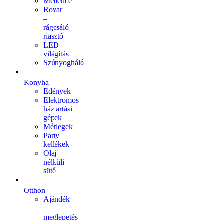
Medence
Rovar
–
rágcsáló
riasztó
LED
világítás
Szúnyogháló
Konyha
Edények
Elektromos
háztartási
gépek
Mérlegek
Party
kellékek
Olaj
nélküli
sütő
Otthon
Ajándék
–
meglepetés