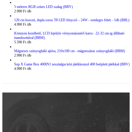
5 méteres RGB színes LED szalag (BBV)
2.990
Ft
120 cm hosszú, dupla soros T8 LED fénycső – 24W - semleges fehér - 1db (BBL)
4.990
Ft
Könnyen kezelhető, LCD kijelzős vérnyomásmérő karra - 22-32 cm-ig állítható
mandzsettával (BBM)
5.590
Ft
Mágneses szúnyogháló ajtóra, 210x100 cm - mágneszáras szúnyogháló (BBM)
2.990
Ft
Sup X Game Box 400IN1 nosztalgia kézi játékkonzol 400 beépített játékkal (BBV)
4.990
Ft