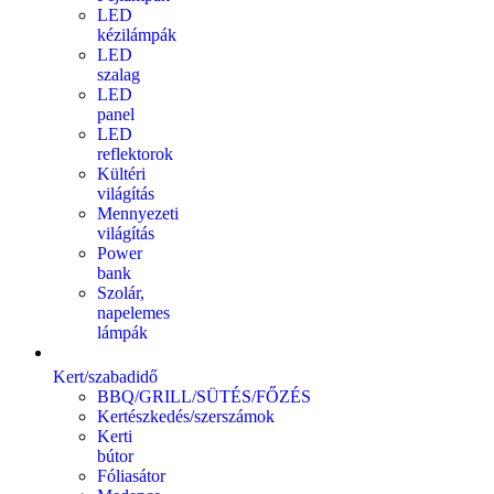
LED
kézilámpák
LED
szalag
LED
panel
LED
reflektorok
Kültéri
világítás
Mennyezeti
világítás
Power
bank
Szolár,
napelemes
lámpák
Kert/szabadidő
BBQ/GRILL/SÜTÉS/FŐZÉS
Kertészkedés/szerszámok
Kerti
bútor
Fóliasátor