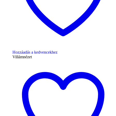
Hozzáadás a kedvencekhez
Villámnézet