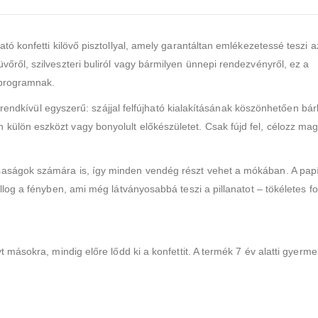
tó konfetti kilövő pisztollyal, amely garantáltan emlékezetessé teszi a
őről, szilveszteri buliról vagy bármilyen ünnepi rendezvényről, ez a
 programnak.
ta rendkívül egyszerű: szájjal felfújható kialakításának köszönhetően bár
külön eszközt vagy bonyolult előkészületet. Csak fújd fel, célozz mag
saságok számára is, így minden vendég részt vehet a mókában. A papí
illog a fényben, ami még látványosabbá teszi a pillanatot – tökéletes f
t másokra, mindig előre lődd ki a konfettit. A termék 7 év alatti gyerm