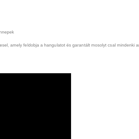
ünnepek
esel, amely feldobja a hangulatot és garantált mosolyt csal mindenki a