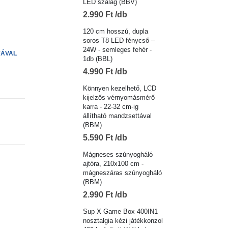
LED szalag (BBV)
2.990
Ft
120 cm hosszú, dupla
soros T8 LED fénycső –
24W - semleges fehér -
YÁVAL
1db (BBL)
4.990
Ft
Könnyen kezelhető, LCD
kijelzős vérnyomásmérő
karra - 22-32 cm-ig
állítható mandzsettával
(BBM)
5.590
Ft
Mágneses szúnyogháló
ajtóra, 210x100 cm -
mágneszáras szúnyogháló
(BBM)
2.990
Ft
Sup X Game Box 400IN1
nosztalgia kézi játékkonzol