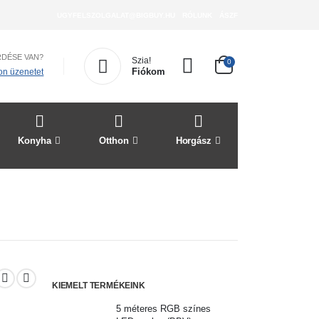
UGYFELSZOLGALAT@BIGBUY.HU
RÓLUNK
ÁSZF
RDÉSE VAN?
Szia!
0
Fiókom
jon üzenetet
Konyha
Otthon
Horgász
Szórakozás
KIEMELT TERMÉKEINK
5 méteres RGB színes