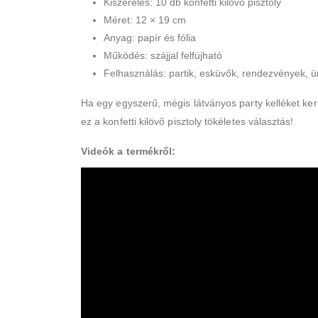
Kiszerelés: 10 db konfetti kilövő pisztoly
Méret: 12 × 19 cm
Anyag: papír és fólia
Működés: szájjal felfújható
Felhasználás: partik, esküvők, rendezvények, 
Ha egy egyszerű, mégis látványos party kelléket ker
ez a konfetti kilövő pisztoly tökéletes választás!
Videók a termékről: