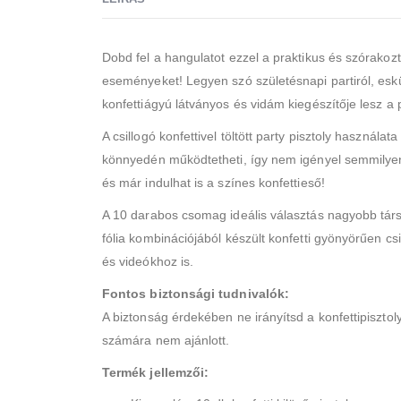
Dobd fel a hangulatot ezzel a praktikus és szórakozta
eseményeket! Legyen szó születésnapi partiról, esküv
konfettiágyú látványos és vidám kiegészítője lesz a
A csillogó konfettivel töltött party pisztoly használa
könnyedén működtetheti, így nem igényel semmilyen 
és már indulhat is a színes konfettieső!
A 10 darabos csomag ideális választás nagyobb tár
fólia kombinációjából készült konfetti gyönyörűen cs
és videókhoz is.
Fontos biztonsági tudnivalók:
A biztonság érdekében ne irányítsd a konfettipisztoly
számára nem ajánlott.
Termék jellemzői: