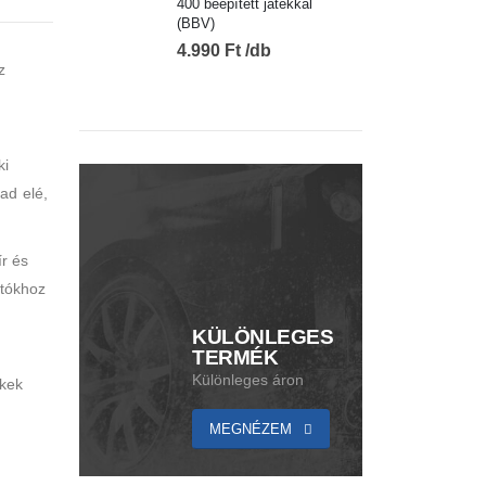
400 beépített játékkal
(BBV)
4.990
Ft
z
ki
ad elé,
r és
otókhoz
KÜLÖNLEGES
TERMÉK
Különleges áron
ekek
MEGNÉZEM