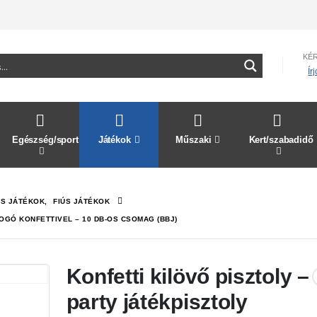
KÉ
Ír
Egészség/sport
Játékok
Műszaki
Kert/szabadidő
S JÁTÉKOK
,
FIÚS JÁTÉKOK
OGÓ KONFETTIVEL – 10 DB-OS CSOMAG (BBJ)
Konfetti kilövő pisztoly –
party játékpisztoly