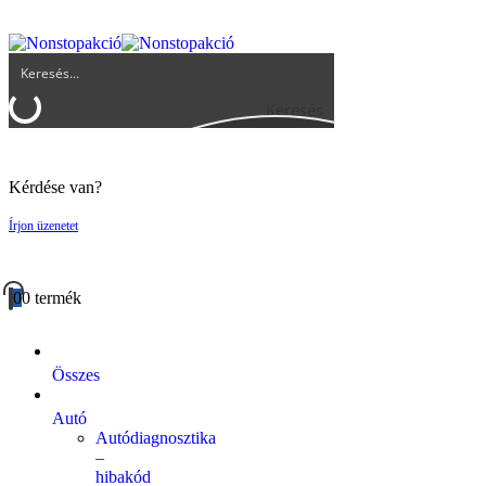
UGYFELSZOLGALAT@BIGBUY.HU
RÓLUNK
ÁSZF
Keresés
Kérdése van?
Írjon üzenetet
0
0 termék
Összes
Autó
Autódiagnosztika
–
hibakód