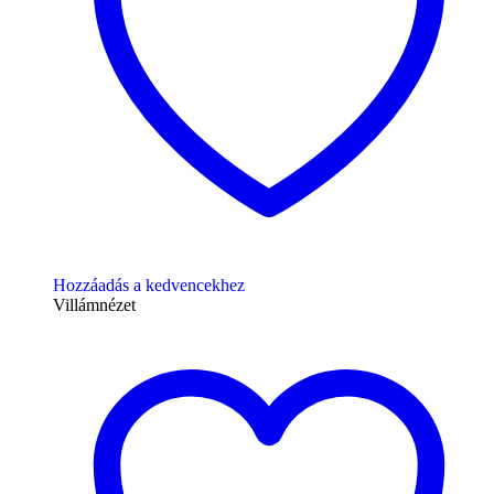
Hozzáadás a kedvencekhez
Villámnézet