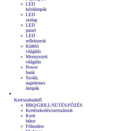
LED
kézilámpák
LED
szalag
LED
panel
LED
reflektorok
Kültéri
világítás
Mennyezeti
világítás
Power
bank
Szolár,
napelemes
lámpák
Kert/szabadidő
BBQ/GRILL/SÜTÉS/FŐZÉS
Kertészkedés/szerszámok
Kerti
bútor
Fóliasátor