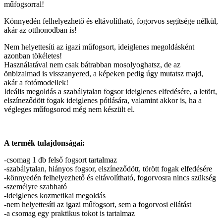
műfogsorral!
Könnyedén felhelyezhető és eltávolítható, fogorvos segítsége nélkül,
akár az otthonodban is!
Nem helyettesíti az igazi műfogsort, ideiglenes megoldásként
azonban tökéletes!
Használatával nem csak bátrabban mosolyoghatsz, de az
önbizalmad is visszanyered, a képeken pedig úgy mutatsz majd,
akár a fotómodellek!
Ideális megoldás a szabálytalan fogsor ideiglenes elfedésére, a letört,
elszíneződött fogak ideiglenes pótlására, valamint akkor is, ha a
végleges műfogsorod még nem készült el.
A termék tulajdonságai:
-csomag 1 db felső fogsort tartalmaz
-szabálytalan, hiányos fogsor, elszíneződött, törött fogak elfedésére
-könnyedén felhelyezhető és eltávolítható, fogorvosra nincs szükség
-személyre szabható
-ideiglenes kozmetikai megoldás
-nem helyettesíti az igazi műfogsort, sem a fogorvosi ellátást
-a csomag egy praktikus tokot is tartalmaz