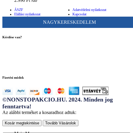
2.990
Ft
ÁSZF
Adatvédelmi nyilatkozat
Elállási nyilatkozat
Kapcsolat
NAGYKERESKEDELEM
Kérdése van?
ugyfelszolgalat@bigbuy.hu
Fizetési módok
©NONSTOPAKCIO.HU. 2024. Minden jog
fenntartva!
Az alábbi terméket a kosaradhoz adtuk:
Kosár megtekintése
Tovább Vásárolok