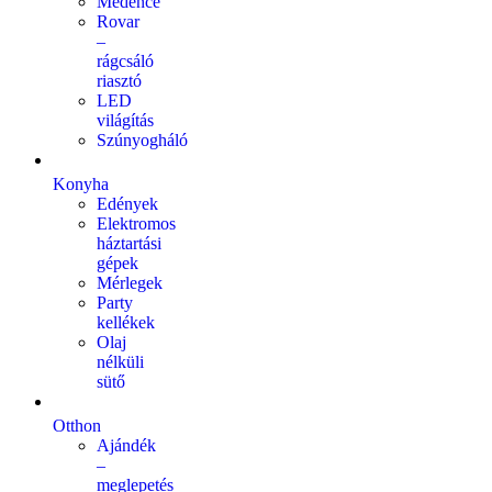
Medence
Rovar
–
rágcsáló
riasztó
LED
világítás
Szúnyogháló
Konyha
Edények
Elektromos
háztartási
gépek
Mérlegek
Party
kellékek
Olaj
nélküli
sütő
Otthon
Ajándék
–
meglepetés