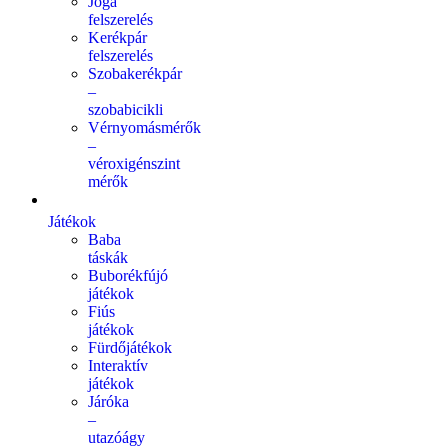
Jóga
felszerelés
Kerékpár
felszerelés
Szobakerékpár
–
szobabicikli
Vérnyomásmérők
–
véroxigénszint
mérők
Játékok
Baba
táskák
Buborékfújó
játékok
Fiús
játékok
Fürdőjátékok
Interaktív
játékok
Járóka
–
utazóágy