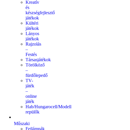
Kreatív
és
készségfejlesztő
játékok
Kültéri
játékok
Lányos
játékok
Rajzolás
–
Festés
Társasjátékok
Törölköző
–
fürdőlepedő
TV-
játék
–
online
játék
Hab/Hungarocell/Modell
repülők
Műszaki
Fejlámpák