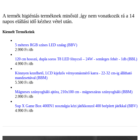
A termék higiéniás terméknek minősül ,így nem vonatkozik rá a 14
napos elállási idő kézhez vétel után.
Kiemelt Termékeink
5 méteres RGB színes LED szalag (BBV)
2.990
Ft
120 cm hosszú, dupla soros T8 LED fénycső – 24W - semleges fehér - 1db (BBL)
4.990
Ft
Könnyen kezelhető, LCD kijelzős vérnyomásmérő karra - 22-32 cm-ig állítható
mandzsettával (BBM)
5.590
Ft
Mágneses szúnyogháló ajtóra, 210x100 cm - mágneszáras szúnyogháló (BBM)
2.990
Ft
Sup X Game Box 400IN1 nosztalgia kézi játékkonzol 400 beépített játékkal (BBV)
4.990
Ft