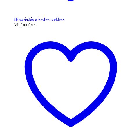
Hozzáadás a kedvencekhez
Villámnézet