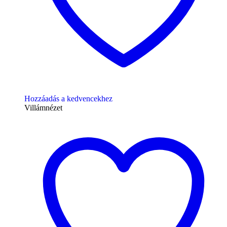
Hozzáadás a kedvencekhez
Villámnézet