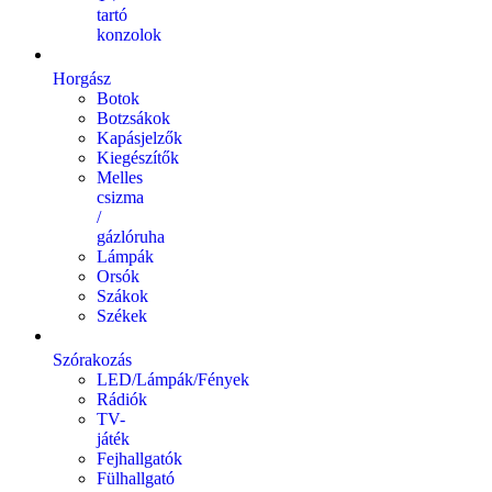
tartó
konzolok
Horgász
Botok
Botzsákok
Kapásjelzők
Kiegészítők
Melles
csizma
/
gázlóruha
Lámpák
Orsók
Szákok
Székek
Szórakozás
LED/Lámpák/Fények
Rádiók
TV-
játék
Fejhallgatók
Fülhallgató