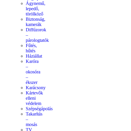
Ágynemű,
lepedő,
törölköző
Biztonság,
kamerák
Diffúzorok
–
párologtatók
Fűtés,
hűtés
Háziállat
Karóra
–
okosóra
–
ékszer
Karácsony
Kártevők
elleni
védelem
Szépségápolás
Takarítás
–
mosás
TV