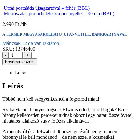
Utcai postaláda újságtartóval – fehér (BBL)
Mikroszálas portörlő teleszkópos nyéllel – 90 cm (BBL)
2.990
Ft
A TERMÉK MEGVÁSÁROLHATÓ: UTÁNVÉTTEL, BANKKÁRTYÁVAL
Már csak 12 db van raktáron!
SKU:
13746400
-
+
Kosárba teszem
Leírás
Leírás
Többé nem kell szégyenkezned a fogsorod miatt!
Szabálytalan, hiányos fogsor? Elszíneződött, törött fogak? Ezek
bizony kellemetlen perceket tudnak okozni egy baráti összejövetel,
hivatalos találkozó vagy fotózás alkalmával.
A mosolyról és a felszabadult beszélgetésről pedig minden
bizonnyal le kell mondanod – de nem ezzel a kozmetikai