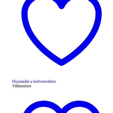
Hozzáadás a kedvencekhez
Villámnézet