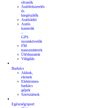
olvasók
Autófelszerelés
és
kiegészítők
Autórádió
Autós
kamerák
–
GPS
nyomkövetők
FM
transzmitterek
Üléshuzatok
Világítás
Barkács
Akkuk,
elemek
Elektromos
barkács
gépek
Szerszámok
Egészség/sport