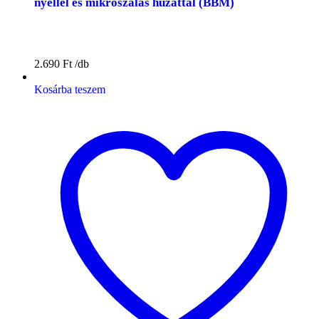
nyéllel és mikroszálas huzattal (BBM)
2.690
Ft
Kosárba teszem