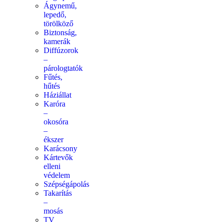
Ágynemű,
lepedő,
törölköző
Biztonság,
kamerák
Diffúzorok
–
párologtatók
Fűtés,
hűtés
Háziállat
Karóra
–
okosóra
–
ékszer
Karácsony
Kártevők
elleni
védelem
Szépségápolás
Takarítás
–
mosás
TV