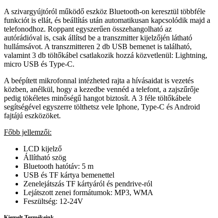
A szivargyújtóról működő eszköz Bluetooth-on keresztül többféle
funkciót is ellát, és beállítás után automatikusan kapcsolódik majd a
telefonodhoz. Roppant egyszerűen összehangolható az
autórádióval is, csak állítsd be a transzmitter kijelzőjén látható
hullámsávot. A transzmitteren 2 db USB bemenet is található,
valamint 3 db töltőkábel csatlakozik hozzá közvetlenül: Lightning,
micro USB és Type-C.
A beépített mikrofonnal intézheted rajta a hívásaidat is vezetés
közben, anélkül, hogy a kezedbe vennéd a telefont, a zajszűrője
pedig tökéletes minőségű hangot biztosít. A 3 féle töltőkábele
segítségével egyszerre tölthetsz vele Iphone, Type-C és Android
fajtájú eszközöket.
Főbb jellemzői:
LCD kijelző
Állítható szög
Bluetooth hatótáv: 5 m
USB és TF kártya bemenettel
Zenelejátszás TF kártyáról és pendrive-ról
Lejátszott zenei formátumok: MP3, WMA
Feszültség: 12-24V
Kiemelt Termékeink