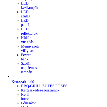
LED
kézilámpák
LED
szalag
LED
panel
LED
reflektorok
Kültéri
világítás
Mennyezeti
világítás
Power
bank
Szolár,
napelemes
lámpák
Kert/szabadidő
BBQ/GRILL/SÜTÉS/FŐZÉS
Kertészkedés/szerszámok
Kerti
bútor
Fóliasátor