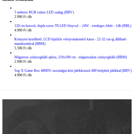
5 méteres RGB színes LED szalag (BBV)
2.990
Ft
120 cm hosszú, dupla soros T8 LED fénycső – 24W - semleges fehér - 1db (BBL)
4.990
Ft
Könnyen kezelhető, LCD kijelzős vérnyomásmérő karra - 22-32 cm-ig állítható
mandzsettával (BBM)
5.590
Ft
Mágneses szúnyogháló ajtóra, 210x100 cm - mágneszáras szúnyogháló (BBM)
2.990
Ft
Sup X Game Box 400IN1 nosztalgia kézi játékkonzol 400 beépített játékkal (BBV)
4.990
Ft