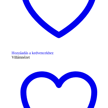
Hozzáadás a kedvencekhez
Villámnézet