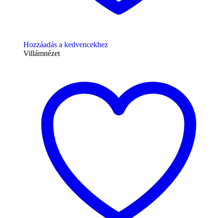
Hozzáadás a kedvencekhez
Villámnézet