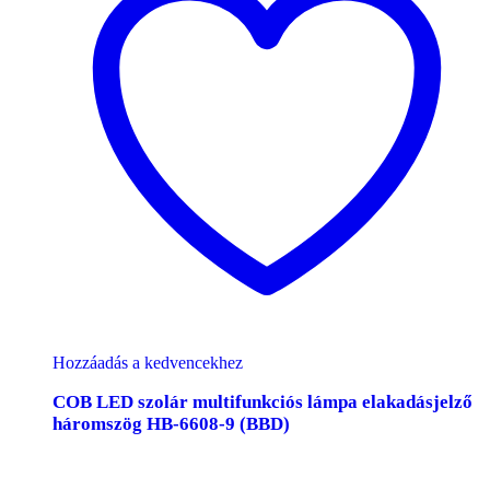
Hozzáadás a kedvencekhez
COB LED szolár multifunkciós lámpa elakadásjelző
háromszög HB-6608-9 (BBD)