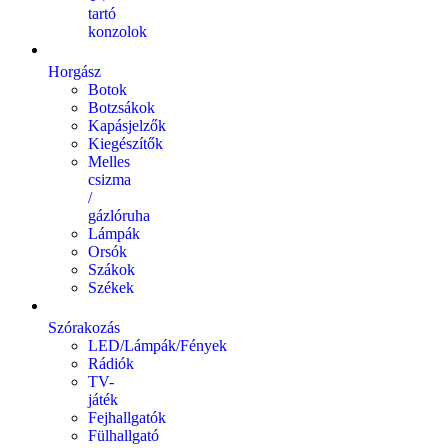
tartó
konzolok
Horgász
Botok
Botzsákok
Kapásjelzők
Kiegészítők
Melles
csizma
/
gázlóruha
Lámpák
Orsók
Szákok
Székek
Szórakozás
LED/Lámpák/Fények
Rádiók
TV-
játék
Fejhallgatók
Fülhallgató