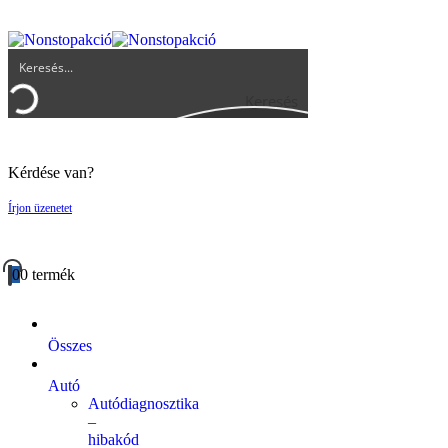
UGYFELSZOLGALAT@BIGBUY.HU
RÓLUNK
ÁSZF
Keresés
Kérdése van?
Írjon üzenetet
0
0 termék
Összes
Autó
Autódiagnosztika
–
hibakód