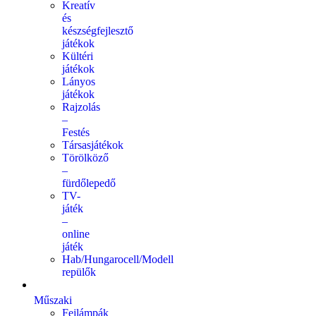
Kreatív
és
készségfejlesztő
játékok
Kültéri
játékok
Lányos
játékok
Rajzolás
–
Festés
Társasjátékok
Törölköző
–
fürdőlepedő
TV-
játék
–
online
játék
Hab/Hungarocell/Modell
repülők
Műszaki
Fejlámpák