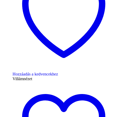
Hozzáadás a kedvencekhez
Villámnézet