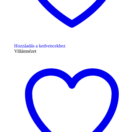
Hozzáadás a kedvencekhez
Villámnézet