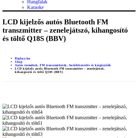
Hangfalak
Karaoke
LCD kijelzős autós Bluetooth FM
transzmitter – zenelejátszó, kihangosító
és töltő Q18S (BBV)
Bigbuy.hu
Shop
Autós termékek
,
FM transzmitterek
,
Autófelszerelés és kiegészítők
LCD kijelzős autós Bluetooth FM transzmitter – zenelejátszó,
kihangosító és töltő Q18S (BBV)