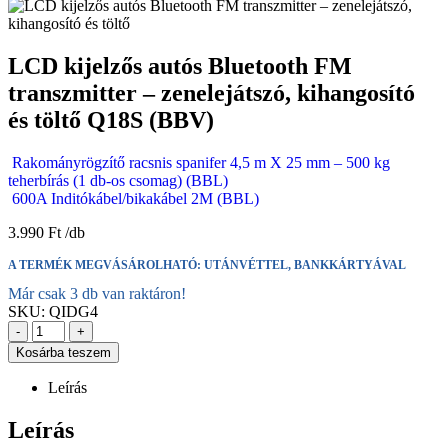
LCD kijelzős autós Bluetooth FM
transzmitter – zenelejátszó, kihangosító
és töltő Q18S (BBV)
Rakományrögzítő racsnis spanifer 4,5 m X 25 mm – 500 kg
teherbírás (1 db-os csomag) (BBL)
600A Inditókábel/bikakábel 2M (BBL)
3.990
Ft
A TERMÉK MEGVÁSÁROLHATÓ: UTÁNVÉTTEL, BANKKÁRTYÁVAL
Már csak 3 db van raktáron!
SKU:
QIDG4
-
+
Kosárba teszem
Leírás
Leírás