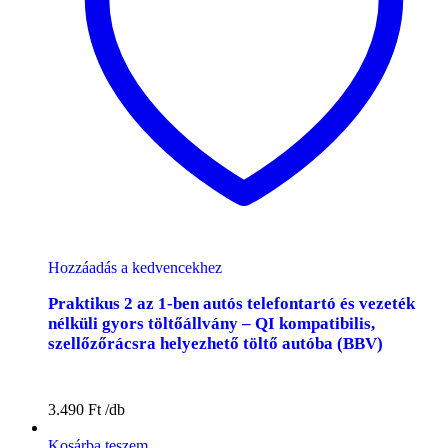
Hozzáadás a kedvencekhez
Praktikus 2 az 1-ben autós telefontartó és vezeték
nélküli gyors töltőállvány – QI kompatibilis,
szellőzőrácsra helyezhető töltő autóba (BBV)
3.490
Ft
Kosárba teszem