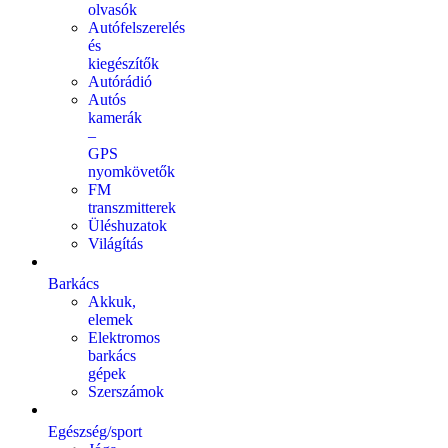
olvasók
Autófelszerelés
és
kiegészítők
Autórádió
Autós
kamerák
–
GPS
nyomkövetők
FM
transzmitterek
Üléshuzatok
Világítás
Barkács
Akkuk,
elemek
Elektromos
barkács
gépek
Szerszámok
Egészség/sport