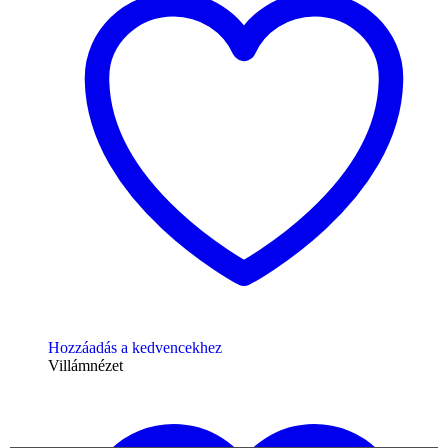
Hozzáadás a kedvencekhez
Villámnézet