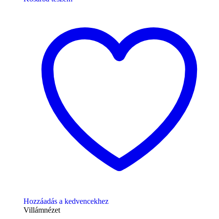
Hozzáadás a kedvencekhez
Villámnézet