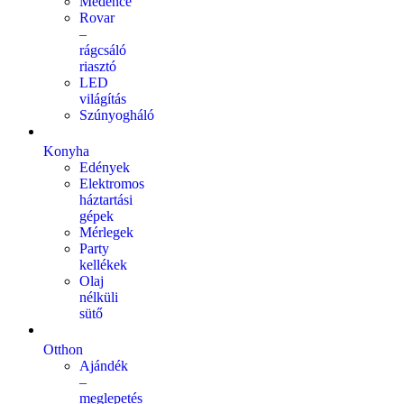
Medence
Rovar
–
rágcsáló
riasztó
LED
világítás
Szúnyogháló
Konyha
Edények
Elektromos
háztartási
gépek
Mérlegek
Party
kellékek
Olaj
nélküli
sütő
Otthon
Ajándék
–
meglepetés