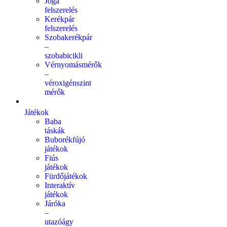
Jóga
felszerelés
Kerékpár
felszerelés
Szobakerékpár
–
szobabicikli
Vérnyomásmérők
–
véroxigénszint
mérők
Játékok
Baba
táskák
Buborékfújó
játékok
Fiús
játékok
Fürdőjátékok
Interaktív
játékok
Járóka
–
utazóágy