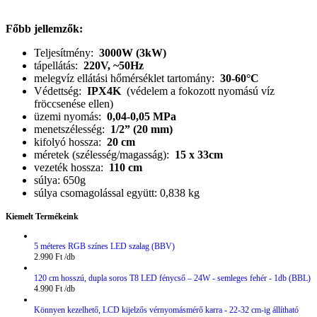
Főbb jellemzők:
Teljesítmény:
3000W (3kW)
tápellátás:
220V, ~50Hz
melegvíz ellátási hőmérséklet tartomány:
30-60°C
Védettség:
IPX4K
(védelem a fokozott nyomású víz
fröccsenése ellen)
üzemi nyomás:
0,04-0,05 MPa
menetszélesség:
1/2” (20 mm)
kifolyó hossza:
20 cm
méretek (szélesség/magasság):
15 x 33cm
vezeték hossza:
110 cm
súlya: 650g
súlya csomagolással együtt: 0,838 kg
Kiemelt Termékeink
5 méteres RGB színes LED szalag (BBV)
2.990
Ft
120 cm hosszú, dupla soros T8 LED fénycső – 24W - semleges fehér - 1db (BBL)
4.990
Ft
Könnyen kezelhető, LCD kijelzős vérnyomásmérő karra - 22-32 cm-ig állítható