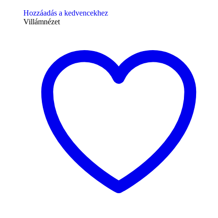
Hozzáadás a kedvencekhez
Villámnézet