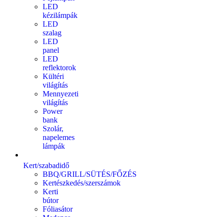
LED
kézilámpák
LED
szalag
LED
panel
LED
reflektorok
Kültéri
világítás
Mennyezeti
világítás
Power
bank
Szolár,
napelemes
lámpák
Kert/szabadidő
BBQ/GRILL/SÜTÉS/FŐZÉS
Kertészkedés/szerszámok
Kerti
bútor
Fóliasátor