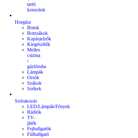
tartó
konzolok
Horgász
Botok
Botzsákok
Kapásjelzők
Kiegészítők
Melles
csizma
/
gázlóruha
Lámpák
Orsók
Szákok
Székek
Szórakozás
LED/Lámpák/Fények
Rádiók
TV-
játék
Fejhallgatók
Fülhallgató