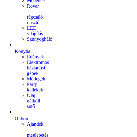
Medence
Rovar
–
rágcsáló
riasztó
LED
világítás
Szúnyogháló
Konyha
Edények
Elektromos
háztartási
gépek
Mérlegek
Party
kellékek
Olaj
nélküli
sütő
Otthon
Ajándék
–
meglepetés