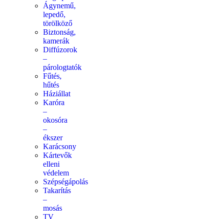
Ágynemű,
lepedő,
törölköző
Biztonság,
kamerák
Diffúzorok
–
párologtatók
Fűtés,
hűtés
Háziállat
Karóra
–
okosóra
–
ékszer
Karácsony
Kártevők
elleni
védelem
Szépségápolás
Takarítás
–
mosás
TV