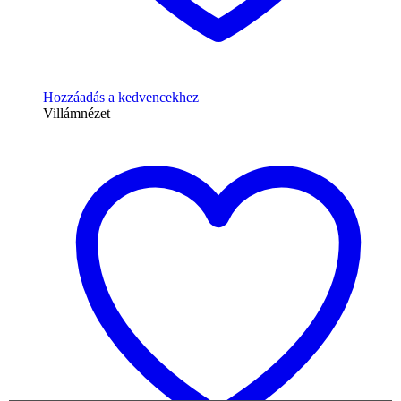
Hozzáadás a kedvencekhez
Villámnézet