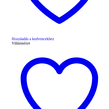
Hozzáadás a kedvencekhez
Villámnézet