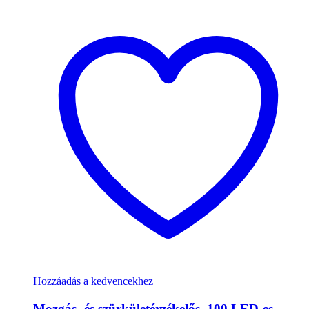
Hozzáadás a kedvencekhez
Mozgás- és szürkületérzékelős, 100 LED-es