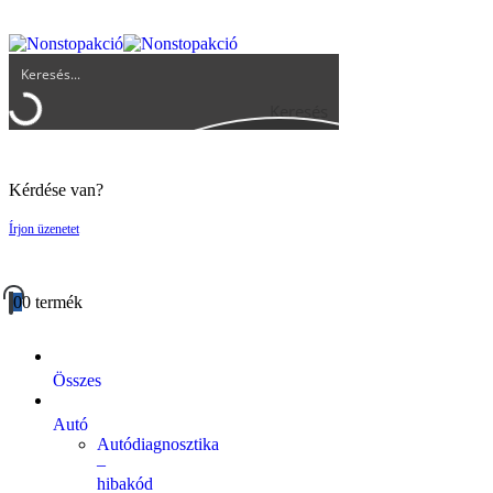
UGYFELSZOLGALAT@BIGBUY.HU
RÓLUNK
ÁSZF
Keresés
Kérdése van?
Írjon üzenetet
0
0 termék
Összes
Autó
Autódiagnosztika
–
hibakód