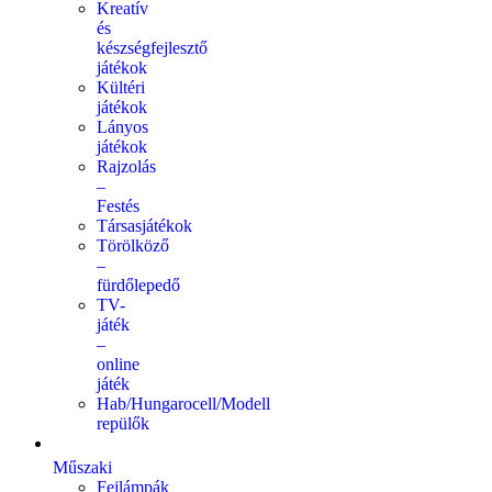
Kreatív
és
készségfejlesztő
játékok
Kültéri
játékok
Lányos
játékok
Rajzolás
–
Festés
Társasjátékok
Törölköző
–
fürdőlepedő
TV-
játék
–
online
játék
Hab/Hungarocell/Modell
repülők
Műszaki
Fejlámpák