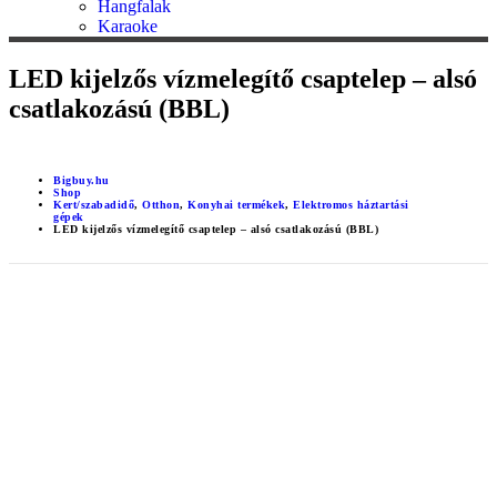
Hangfalak
Karaoke
LED kijelzős vízmelegítő csaptelep – alsó
csatlakozású (BBL)
Bigbuy.hu
Shop
Kert/szabadidő
,
Otthon
,
Konyhai termékek
,
Elektromos háztartási
gépek
LED kijelzős vízmelegítő csaptelep – alsó csatlakozású (BBL)