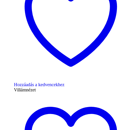
Hozzáadás a kedvencekhez
Villámnézet