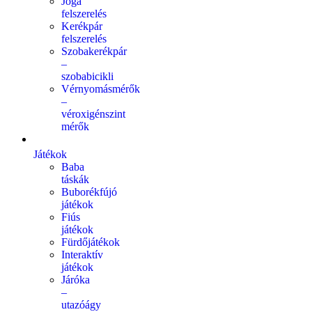
Jóga
felszerelés
Kerékpár
felszerelés
Szobakerékpár
–
szobabicikli
Vérnyomásmérők
–
véroxigénszint
mérők
Játékok
Baba
táskák
Buborékfújó
játékok
Fiús
játékok
Fürdőjátékok
Interaktív
játékok
Járóka
–
utazóágy