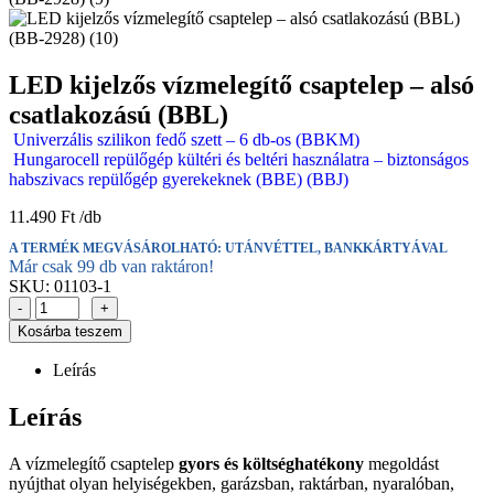
LED kijelzős vízmelegítő csaptelep – alsó
csatlakozású (BBL)
Univerzális szilikon fedő szett – 6 db-os (BBKM)
Hungarocell repülőgép kültéri és beltéri használatra – biztonságos
habszivacs repülőgép gyerekeknek (BBE) (BBJ)
11.490
Ft
A TERMÉK MEGVÁSÁROLHATÓ: UTÁNVÉTTEL, BANKKÁRTYÁVAL
Már csak 99 db van raktáron!
SKU:
01103-1
-
+
Kosárba teszem
Leírás
Leírás
A vízmelegítő csaptelep
gyors és költséghatékony
megoldást
nyújthat olyan helyiségekben, garázsban, raktárban, nyaralóban,