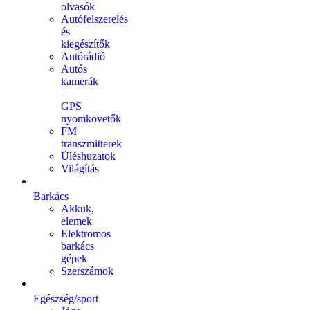
olvasók
Autófelszerelés
és
kiegészítők
Autórádió
Autós
kamerák
–
GPS
nyomkövetők
FM
transzmitterek
Üléshuzatok
Világítás
Barkács
Akkuk,
elemek
Elektromos
barkács
gépek
Szerszámok
Egészség/sport