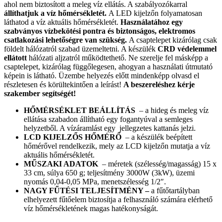
ahol nem biztosított a meleg víz ellátás. A szabályozókarral
állíthatjuk a víz hőmérsékletét.
A LED kijelzőn folyamatosan
láthatod a víz aktuális hőmérsékletét.
Használatához egy
szabványos vízbekötési pontra és biztonságos, elektromos
csatlakozási lehetőségre van szükség.
A csaptelepet kizárólag csak
földelt hálózatról szabad üzemeltetni. A készülék
CRD védelemmel
ellátott
hálózati aljzatról működtethető. Ne szerelje fel másképp a
csaptelepet, kizárólag függőlegesen, ahogyan a használati útmutató
képein is látható. Üzembe helyezés előtt mindenképp olvasd el
részletesen és körültekintően a leírást!
A beszereléshez kérje
szakember segítségét!
HŐMÉRSÉKLET BEÁLLÍTÁS
– a hideg és meleg víz
ellátása szabadon állítható egy fogantyúval a semleges
helyzetből. A vízáramlást egy jellegzetes kattanás jelzi.
LCD KIJELZŐS HŐMÉRŐ
– a készülék beépített
hőmérővel rendelkezik, mely az LCD kijelzőn mutatja a víz
aktuális hőmérsékletét.
MŰSZAKI ADATOK
– méretek (szélesség/magasság) 15 x
33 cm, súlya 650 g; teljesítmény 3000W (3kW), üzemi
nyomás 0,04-0,05 MPa, menetszélesség 1/2″.
NAGY FŰTÉSI TELJESÍTMÉNY –
a fűtőtartályban
elhelyezett fűtőelem biztosítja a felhasználó számára elérhető
víz hőmérsékletének magas hatékonyságát.