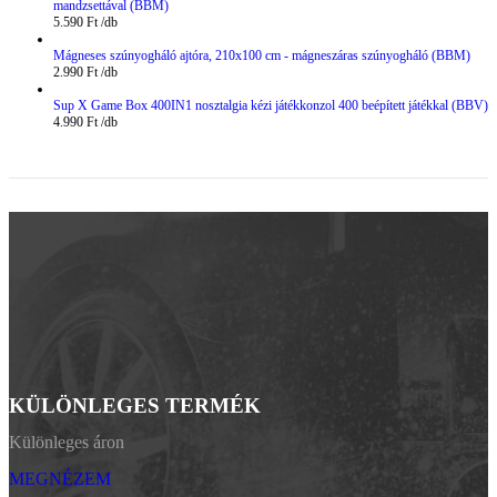
mandzsettával (BBM)
5.590
Ft
Mágneses szúnyogháló ajtóra, 210x100 cm - mágneszáras szúnyogháló (BBM)
2.990
Ft
Sup X Game Box 400IN1 nosztalgia kézi játékkonzol 400 beépített játékkal (BBV)
4.990
Ft
KÜLÖNLEGES TERMÉK
Különleges áron
MEGNÉZEM