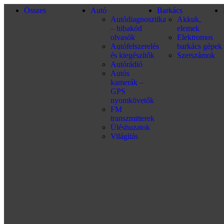
Összes
Autó
Barkács
Autódiagnosztika
Akkuk,
– hibakód
elemek
olvasók
Elektromos
Autófelszerelés
barkács gépek
és kiegészítők
Szerszámok
Autórádió
Autós
kamerák –
GPS
nyomkövetők
FM
transzmitterek
Üléshuzatok
Világítás