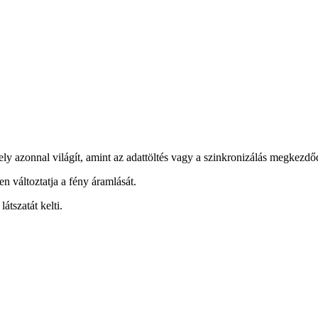
ly azonnal világít, amint az adattöltés vagy a szinkronizálás megkezdő
 változtatja a fény áramlását.
tszatát kelti.