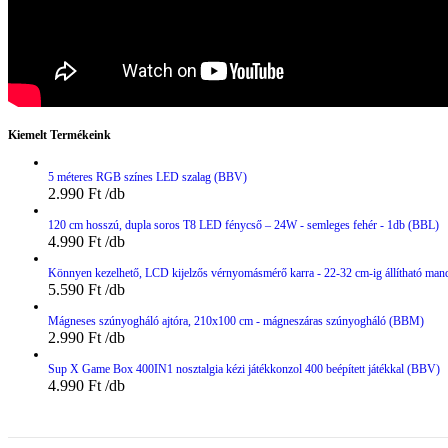
Kiemelt Termékeink
5 méteres RGB színes LED szalag (BBV)
2.990
Ft
120 cm hosszú, dupla soros T8 LED fénycső – 24W - semleges fehér - 1db (BBL)
4.990
Ft
Könnyen kezelhető, LCD kijelzős vérnyomásmérő karra - 22-32 cm-ig állítható man
5.590
Ft
Mágneses szúnyogháló ajtóra, 210x100 cm - mágneszáras szúnyogháló (BBM)
2.990
Ft
Sup X Game Box 400IN1 nosztalgia kézi játékkonzol 400 beépített játékkal (BBV)
4.990
Ft