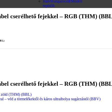
Hab/Hungarocell/Modell
repülők
ábel cserélhető fejekkel – RGB (THM) (BBL
BBL)
ábel cserélhető fejekkel – RGB (THM) (BBL
 – zöld (THM) (BBL)
 – véd a törmelékektől és káros ultraibolya sugárzástól (BBV)