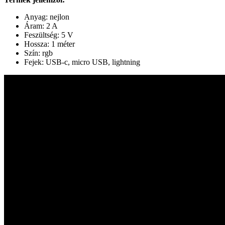
Anyag: nejlon
Áram: 2 A
Feszültség: 5 V
Hossza: 1 méter
Szín: rgb
Fejek: USB-c, micro USB, lightning