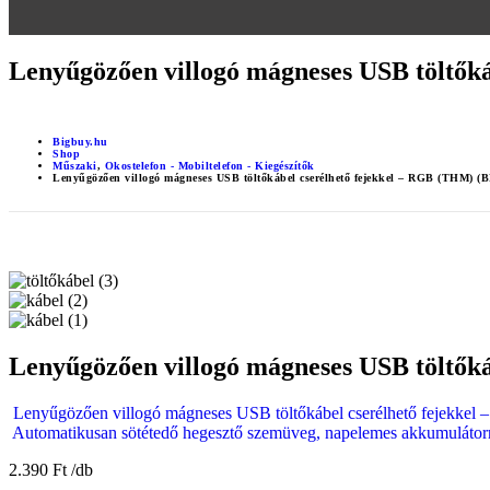
Lenyűgözően villogó mágneses USB töltők
Bigbuy.hu
Shop
Műszaki
,
Okostelefon - Mobiltelefon - Kiegészítők
Lenyűgözően villogó mágneses USB töltőkábel cserélhető fejekkel – RGB (THM) (
Lenyűgözően villogó mágneses USB töltők
Lenyűgözően villogó mágneses USB töltőkábel cserélhető fejekkel
Automatikusan sötétedő hegesztő szemüveg, napelemes akkumulátorral
2.390
Ft