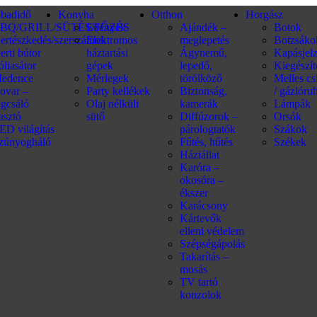
abadidő
Konyha
Otthon
Horgász
BQ/GRILL/SÜTÉS/FŐZÉS
Edények
Ajándék –
Botok
ertészkedés/szerszámok
Elektromos
meglepetés
Botzsáko
erti bútor
háztartási
Ágynemű,
Kapásjel
óliasátor
gépek
lepedő,
Kiegészí
edence
Mérlegek
törölköző
Melles c
ovar –
Party kellékek
Biztonság,
/ gázlóru
ágcsáló
Olaj nélküli
kamerák
Lámpák
iasztó
sütő
Diffúzorok –
Orsók
ED világítás
párologtatók
Szákok
zúnyogháló
Fűtés, hűtés
Székek
Háziállat
Karóra –
okosóra –
ékszer
Karácsony
Kártevők
elleni védelem
Szépségápolás
Takarítás –
mosás
TV tartó
konzolok