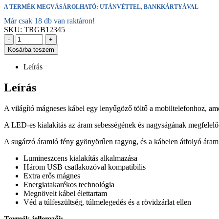
A TERMÉK MEGVÁSÁROLHATÓ: UTÁNVÉTTEL, BANKKÁRTYÁVAL
Már csak 18 db van raktáron!
SKU:
TRGB12345
-
+
Kosárba teszem
Leírás
Leírás
A világító mágneses kábel egy lenyűgöző töltő a mobiltelefonhoz, ame
A LED-es kialakítás az áram sebességének és nagyságának megfelelően
A sugárzó áramló fény gyönyörűen ragyog, és a kábelen átfolyó áram lá
Lumineszcens kialakítás alkalmazása
Három USB csatlakozóval kompatibilis
Extra erős mágnes
Energiatakarékos technológia
Megnövelt kábel élettartam
Véd a túlfeszültség, túlmelegedés és a rövidzárlat ellen
Termék jellemzői: