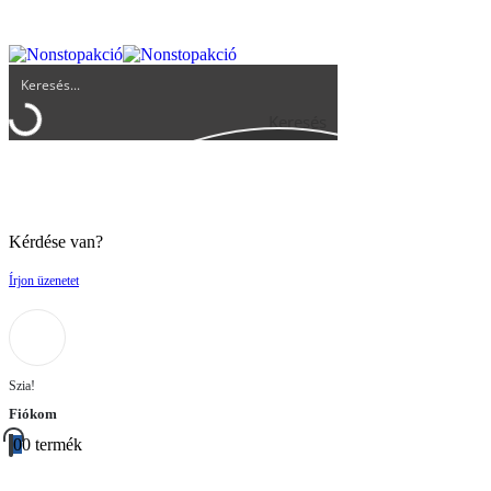
UGYFELSZOLGALAT@BIGBUY.HU
RÓLUNK
ÁSZF
Keresés
Kérdése van?
Írjon üzenetet
Szia!
Fiókom
0
0 termék