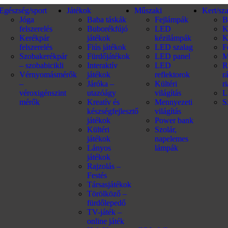
Egészség/sport
Játékok
Műszaki
Kert/sz
Jóga
Baba táskák
Fejlámpák
B
felszerelés
Buborékfújó
LED
K
Kerékpár
játékok
kézilámpák
K
felszerelés
Fiús játékok
LED szalag
F
Szobakerékpár
Fürdőjátékok
LED panel
M
– szobabicikli
Interaktív
LED
R
Vérnyomásmérők
játékok
reflektorok
r
–
Járóka –
Kültéri
r
véroxigénszint
utazóágy
világítás
L
mérők
Kreatív és
Mennyezeti
S
készségfejlesztő
világítás
játékok
Power bank
Kültéri
Szolár,
játékok
napelemes
Lányos
lámpák
játékok
Rajzolás –
Festés
Társasjátékok
Törölköző –
fürdőlepedő
TV-játék –
online játék