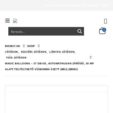
UGYFELSZOLGALAT@BIGBUY.HU
RÓLUNK
ÁSZF
0
BIGBUY.HU
SHOP
JÁTÉKOK
,
KÜLTÉRI JÁTÉKOK
,
LÁNYOS JÁTÉKOK
,
FIÚS JÁTÉKOK
MAGIC BALLOONS – 37 DB-OS, AUTOMATIKUSAN ZÁRÓDÓ, 30 MP
ALATT FELTÖLTHETŐ VÍZIBOMBA SZETT (BBJ) (BBMJ)