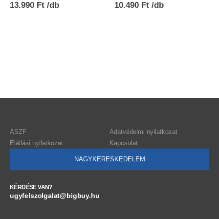
13.990
Ft
10.490
Ft
ÁSZF
Adatvédelmi nyilatkozat
Elállási nyilatkozat
Kapcsolat
NAGYKERESKEDELEM
KÉRDÉSE VAN?
ugyfelszolgalat@bigbuy.hu