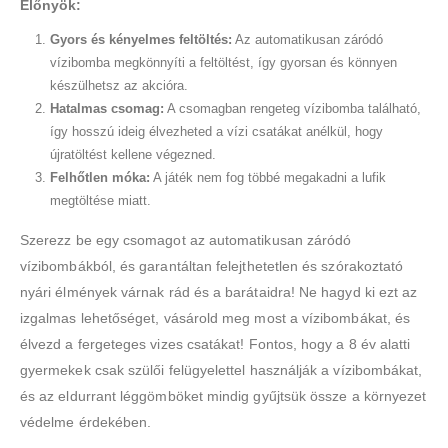
Előnyök:
Gyors és kényelmes feltöltés:
Az automatikusan záródó
vízibomba megkönnyíti a feltöltést, így gyorsan és könnyen
készülhetsz az akcióra.
Hatalmas csomag:
A csomagban rengeteg vízibomba található,
így hosszú ideig élvezheted a vízi csatákat anélkül, hogy
újratöltést kellene végezned.
Felhőtlen móka:
A játék nem fog többé megakadni a lufik
megtöltése miatt.
Szerezz be egy csomagot az automatikusan záródó
vízibombákból, és garantáltan felejthetetlen és szórakoztató
nyári élmények várnak rád és a barátaidra! Ne hagyd ki ezt az
izgalmas lehetőséget, vásárold meg most a vízibombákat, és
élvezd a fergeteges vizes csatákat! Fontos, hogy a 8 év alatti
gyermekek csak szülői felügyelettel használják a vízibombákat,
és az eldurrant léggömböket mindig gyűjtsük össze a környezet
védelme érdekében.