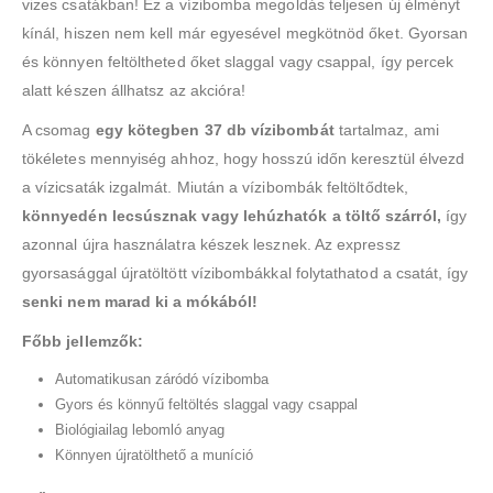
vizes csatákban! Ez a vízibomba megoldás teljesen új élményt
kínál, hiszen nem kell már egyesével megkötnöd őket. Gyorsan
és könnyen feltöltheted őket slaggal vagy csappal, így percek
alatt készen állhatsz az akcióra!
A csomag
egy kötegben 37 db vízibombát
tartalmaz, ami
tökéletes mennyiség ahhoz, hogy hosszú időn keresztül élvezd
a vízicsaták izgalmát. Miután a vízibombák feltöltődtek,
könnyedén lecsúsznak vagy lehúzhatók a töltő szárról,
így
azonnal újra használatra készek lesznek. Az expressz
gyorsasággal újratöltött vízibombákkal folytathatod a csatát, így
senki nem marad ki a mókából!
Főbb jellemzők:
Automatikusan záródó vízibomba
Gyors és könnyű feltöltés slaggal vagy csappal
Biológiailag lebomló anyag
Könnyen újratölthető a muníció