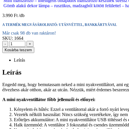
Mini masszírozó – intelligens öntapadós masszírozó készülék stress
Gömb alakú dekor lámpa – rusztikus, madzagból kötött felülettel – 
3.990
Ft
A TERMÉK MEGVÁSÁROLHATÓ: UTÁNVÉTTEL, BANKKÁRTYÁVAL
Már csak 98 db van raktáron!
SKU:
1664
-
+
Kosárba teszem
Leírás
Leírás
Engedd meg, hogy bemutassam neked a mini nyakventillátort, ami egy k
élvezhess akár otthon, akár az utcán. Nézzük, miért érdemes beszerezni
A mini nyakventillátor főbb jellemzői és előnyei:
Kényelem és hűtés: Ezzel a ventilátorral akár a forró nyári lev
Vezeték nélküli használat: Nincs szükség vezetékekre, így nem
Erőteljes akkumulátor: A mini nyakventillátor USB töltéssel és 
Halk üzemmód: A ventilátor 3 fokozattal és csendes üzemmódd