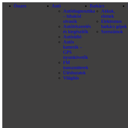
Összes
Autó
Barkács
Autódiagnosztika
Akkuk,
– hibakód
elemek
olvasók
Elektromos
Autófelszerelés
barkács gépek
és kiegészítők
Szerszámok
Autórádió
Autós
kamerák –
GPS
nyomkövetők
FM
transzmitterek
Üléshuzatok
Világítás