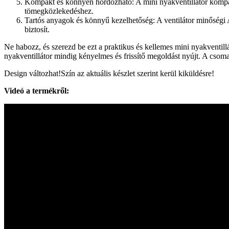
Kompakt és könnyen hordozható: A mini nyakventillátor kompak
tömegközlekedéshez.
Tartós anyagok és könnyű kezelhetőség: A ventilátor minőségi A
biztosít.
Ne habozz, és szerezd be ezt a praktikus és kellemes mini nyakventill
nyakventillátor mindig kényelmes és frissítő megoldást nyújt. A csoma
Design változhat!Szín az aktuális készlet szerint kerül kiküldésre!
Videó a termékről: