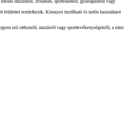
deális utazáshoz, irodában, sportoláshoz, gyalogláshoz vagy
elülettel rendelkezik. Könnyen tisztítható és tartós használatot
Legyen szó otthonról, utazásról vagy sporttevékenységekről, a mini