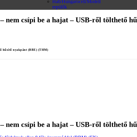
Hab/Hungarocell/Modell
repülők
– nem csípi be a hajat – USB-ről tölthető 
hető hűsítő nyakpánt (BBE) (THM)
– nem csípi be a hajat – USB-ről tölthető 