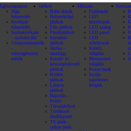
Egészség/sport
Játékok
Műszaki
Kert/sz
Jóga
Baba táskák
Fejlámpák
B
felszerelés
Buborékfújó
LED
K
Kerékpár
játékok
kézilámpák
K
felszerelés
Fiús játékok
LED szalag
F
Szobakerékpár
Fürdőjátékok
LED panel
M
– szobabicikli
Interaktív
LED
R
Vérnyomásmérők
játékok
reflektorok
r
–
Járóka –
Kültéri
r
véroxigénszint
utazóágy
világítás
L
mérők
Kreatív és
Mennyezeti
S
készségfejlesztő
világítás
játékok
Power bank
Kültéri
Szolár,
játékok
napelemes
Lányos
lámpák
játékok
Rajzolás –
Festés
Társasjátékok
Törölköző –
fürdőlepedő
TV-játék –
online játék