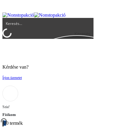
UGYFELSZOLGALAT@BIGBUY.HU
RÓLUNK
ÁSZF
Keresés
Kérdése van?
Írjon üzenetet
Szia!
Fiókom
0
0 termék