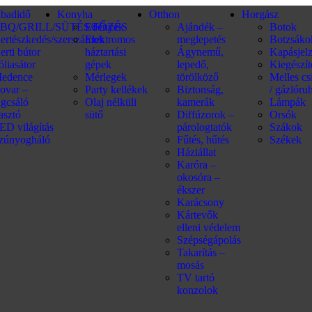
abadidő
Konyha
Otthon
Horgász
BQ/GRILL/SÜTÉS/FŐZÉS
Edények
Ajándék –
Botok
ertészkedés/szerszámok
Elektromos
meglepetés
Botzsáko
erti bútor
háztartási
Ágynemű,
Kapásjel
óliasátor
gépek
lepedő,
Kiegészí
edence
Mérlegek
törölköző
Melles c
ovar –
Party kellékek
Biztonság,
/ gázlóru
ágcsáló
Olaj nélküli
kamerák
Lámpák
iasztó
sütő
Diffúzorok –
Orsók
ED világítás
párologtatók
Szákok
zúnyogháló
Fűtés, hűtés
Székek
Háziállat
Karóra –
okosóra –
ékszer
Karácsony
Kártevők
elleni védelem
Szépségápolás
Takarítás –
mosás
TV tartó
konzolok