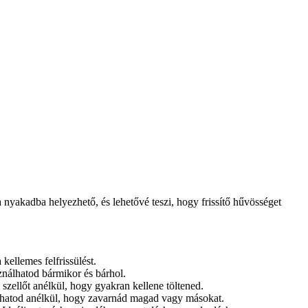
nyakadba helyezhető, és lehetővé teszi, hogy frissítő hűvösséget
kellemes felfrissülést.
ználhatod bármikor és bárhol.
szellőt anélkül, hogy gyakran kellene töltened.
lhatod anélkül, hogy zavarnád magad vagy másokat.