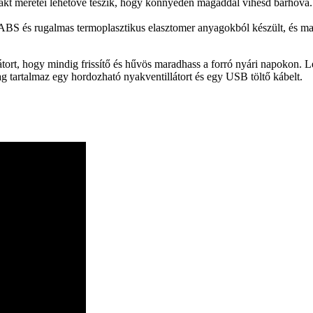
t méretei lehetővé teszik, hogy könnyedén magaddal vihesd bárhová. I
BS és rugalmas termoplasztikus elasztomer anyagokból készült, és matt f
átort, hogy mindig frissítő és hűvös maradhass a forró nyári napokon. 
g tartalmaz egy hordozható nyakventillátort és egy USB töltő kábelt.