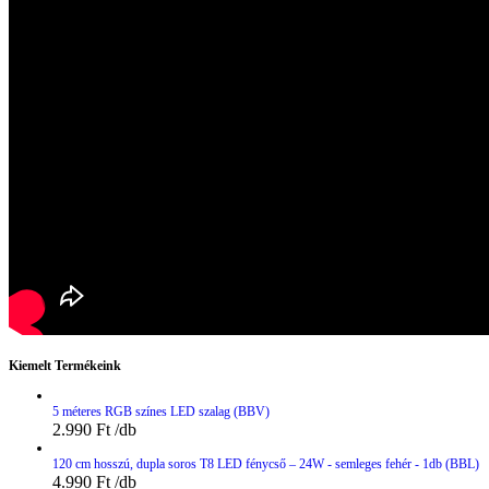
Kiemelt Termékeink
5 méteres RGB színes LED szalag (BBV)
2.990
Ft
120 cm hosszú, dupla soros T8 LED fénycső – 24W - semleges fehér - 1db (BBL)
4.990
Ft