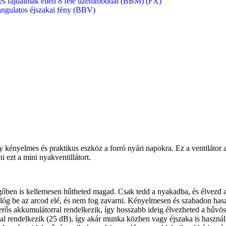
z és fájdalmak ellen 8 féle üzemmóddal (BBM) (FX)
hangulatos éjszakai fény (BBV)
ényelmes és praktikus eszköz a forró nyári napokra. Ez a ventilátor a 
 ezt a mini nyakventillátort.
egőben is kellemesen hűtheted magad. Csak tedd a nyakadba, és élvezd a 
 lóg be az arcod elé, és nem fog zavarni. Kényelmesen és szabadon has
erős akkumulátorral rendelkezik, így hosszabb ideig élvezheted a hűvös 
al rendelkezik (25 dB), így akár munka közben vagy éjszaka is haszná