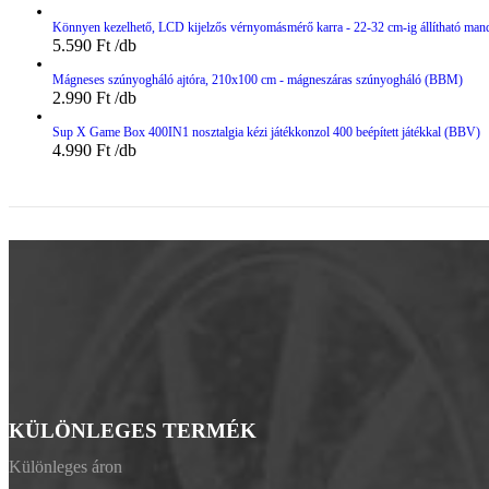
Könnyen kezelhető, LCD kijelzős vérnyomásmérő karra - 22-32 cm-ig állítható man
5.590
Ft
Mágneses szúnyogháló ajtóra, 210x100 cm - mágneszáras szúnyogháló (BBM)
2.990
Ft
Sup X Game Box 400IN1 nosztalgia kézi játékkonzol 400 beépített játékkal (BBV)
4.990
Ft
KÜLÖNLEGES TERMÉK
Különleges áron