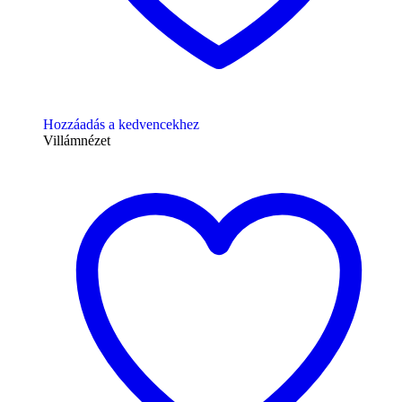
Hozzáadás a kedvencekhez
Villámnézet