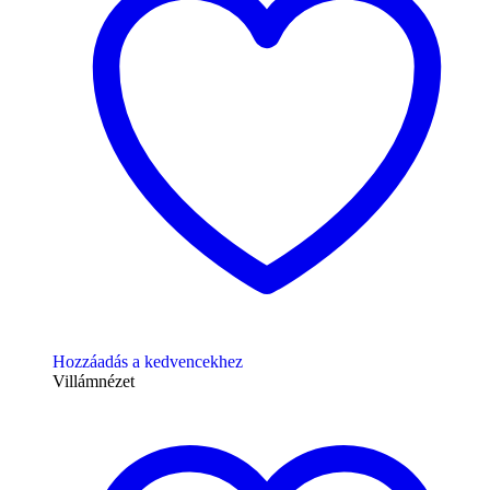
Hozzáadás a kedvencekhez
Villámnézet