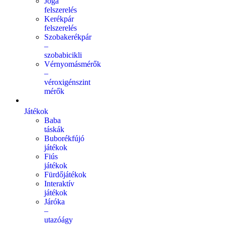
Jóga
felszerelés
Kerékpár
felszerelés
Szobakerékpár
–
szobabicikli
Vérnyomásmérők
–
véroxigénszint
mérők
Játékok
Baba
táskák
Buborékfújó
játékok
Fiús
játékok
Fürdőjátékok
Interaktív
játékok
Járóka
–
utazóágy