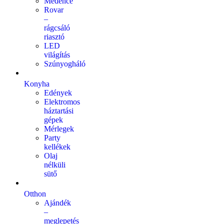
Medence
Rovar
–
rágcsáló
riasztó
LED
világítás
Szúnyogháló
Konyha
Edények
Elektromos
háztartási
gépek
Mérlegek
Party
kellékek
Olaj
nélküli
sütő
Otthon
Ajándék
–
meglepetés