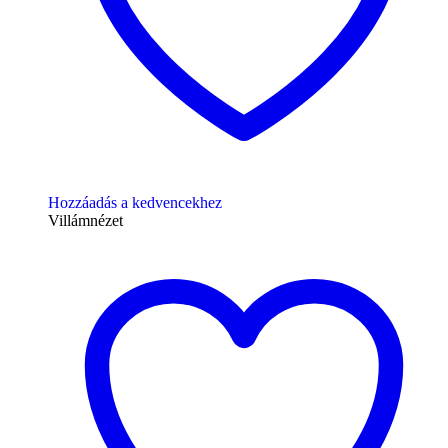
Hozzáadás a kedvencekhez
Villámnézet