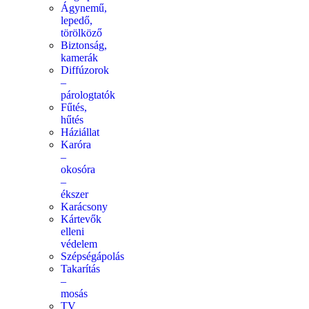
Ágynemű,
lepedő,
törölköző
Biztonság,
kamerák
Diffúzorok
–
párologtatók
Fűtés,
hűtés
Háziállat
Karóra
–
okosóra
–
ékszer
Karácsony
Kártevők
elleni
védelem
Szépségápolás
Takarítás
–
mosás
TV