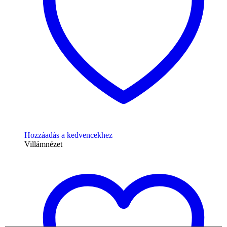
Hozzáadás a kedvencekhez
Villámnézet