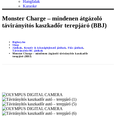
Hangfalak
Karaoke
Monster Charge – mindenen átgázoló
távirányítós kaszkadőr terepjáró (BBJ)
Bigbuy.hu
Shop
Játékok
,
Kreatív és készségfejlesztő játékok
,
Fiús játékok
,
Távirányítós/RC játékok
Monster Charge – mindenen átgázoló távirányítós kaszkadőr
terepjáró (BBJ)