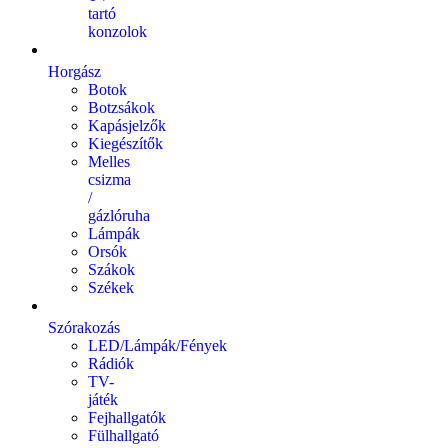
tartó
konzolok
Horgász
Botok
Botzsákok
Kapásjelzők
Kiegészítők
Melles
csizma
/
gázlóruha
Lámpák
Orsók
Szákok
Székek
Szórakozás
LED/Lámpák/Fények
Rádiók
TV-
játék
Fejhallgatók
Fülhallgató