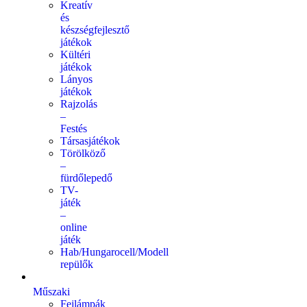
Kreatív
és
készségfejlesztő
játékok
Kültéri
játékok
Lányos
játékok
Rajzolás
–
Festés
Társasjátékok
Törölköző
–
fürdőlepedő
TV-
játék
–
online
játék
Hab/Hungarocell/Modell
repülők
Műszaki
Fejlámpák