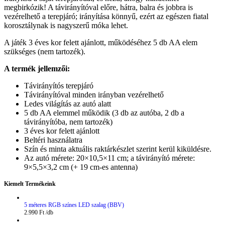
megbirkózik! A távirányítóval előre, hátra, balra és jobbra is
vezérelhető a terepjáró; irányítása könnyű, ezért az egészen fiatal
korosztálynak is nagyszerű móka lehet.
A játék 3 éves kor felett ajánlott, működéséhez 5 db AA elem
szükséges (nem tartozék).
A termék jellemzői:
Távirányítós terepjáró
Távirányítóval minden irányban vezérelhető
Ledes világítás az autó alatt
5 db AA elemmel működik (3 db az autóba, 2 db a
távirányítóba, nem tartozék)
3 éves kor felett ajánlott
Beltéri használatra
Szín és minta aktuális raktárkészlet szerint kerül kiküldésre.
Az autó mérete: 20×10,5×11 cm; a távirányító mérete:
9×5,5×3,2 cm (+ 19 cm-es antenna)
Kiemelt Termékeink
5 méteres RGB színes LED szalag (BBV)
2.990
Ft