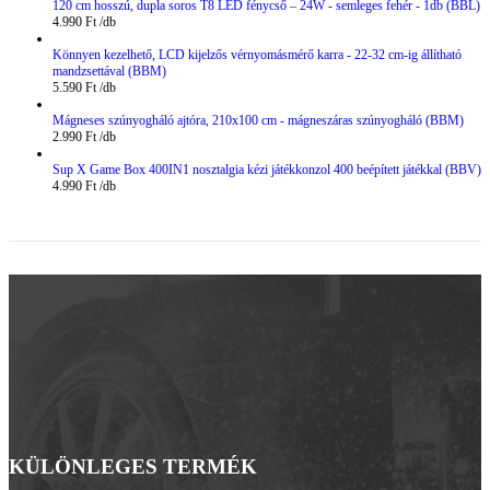
120 cm hosszú, dupla soros T8 LED fénycső – 24W - semleges fehér - 1db (BBL)
4.990
Ft
Könnyen kezelhető, LCD kijelzős vérnyomásmérő karra - 22-32 cm-ig állítható
mandzsettával (BBM)
5.590
Ft
Mágneses szúnyogháló ajtóra, 210x100 cm - mágneszáras szúnyogháló (BBM)
2.990
Ft
Sup X Game Box 400IN1 nosztalgia kézi játékkonzol 400 beépített játékkal (BBV)
4.990
Ft
KÜLÖNLEGES TERMÉK