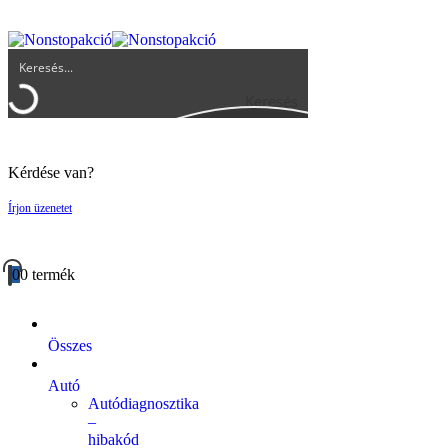
UGYFELSZOLGALAT@BIGBUY.HU
RÓLUNK
ÁSZF
Keresés
Kérdése van?
Írjon üzenetet
0
0 termék
Összes
Autó
Autódiagnosztika
–
hibakód