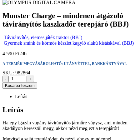
Monster Charge – mindenen átgázoló
távirányítós kaszkadőr terepjáró (BBJ)
Távirányítós, elemes játék traktor (BBJ)
Gyermek smink és körmös készlet kagyló alakú kistáskával (BBJ)
4.590
Ft
A TERMÉK MEGVÁSÁROLHATÓ: UTÁNVÉTTEL, BANKKÁRTYÁVAL
SKU:
982864
-
+
Kosárba teszem
Leírás
Leírás
Ha egy igazán vagány távirányítós járműre vágysz, ami minden
akadályon keresztül megy, akkor nézd meg ezt a terepjárót!
Irányítsd a saját terepjáródat, és nézd, ahogy mindennel