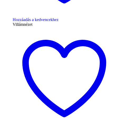
Hozzáadás a kedvencekhez
Villámnézet