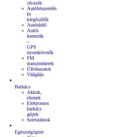
olvasók
Autófelszerelés
és
kiegészítők
Autórádió
Autós
kamerák
–
GPS
nyomkövetők
FM
transzmitterek
Üléshuzatok
Világítás
Barkács
Akkuk,
elemek
Elektromos
barkács
gépek
Szerszámok
Egészség/sport