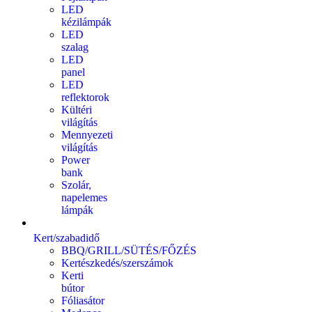
LED
kézilámpák
LED
szalag
LED
panel
LED
reflektorok
Kültéri
világítás
Mennyezeti
világítás
Power
bank
Szolár,
napelemes
lámpák
Kert/szabadidő
BBQ/GRILL/SÜTÉS/FŐZÉS
Kertészkedés/szerszámok
Kerti
bútor
Fóliasátor