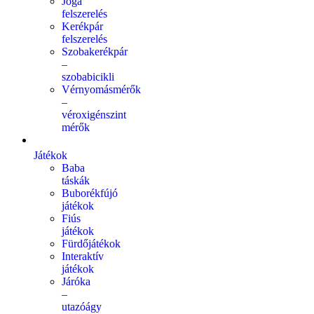
Jóga
felszerelés
Kerékpár
felszerelés
Szobakerékpár
–
szobabicikli
Vérnyomásmérők
–
véroxigénszint
mérők
Játékok
Baba
táskák
Buborékfújó
játékok
Fiús
játékok
Fürdőjátékok
Interaktív
játékok
Járóka
–
utazóágy