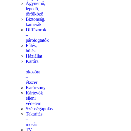
Ágynemű,
lepedő,
törölköző
Biztonság,
kamerák
Diffúzorok
–
párologtatók
Fűtés,
hűtés
Háziállat
Karóra
–
okosóra
–
ékszer
Karácsony
Kártevők
elleni
védelem
Szépségápolás
Takarítás
–
mosás
TV