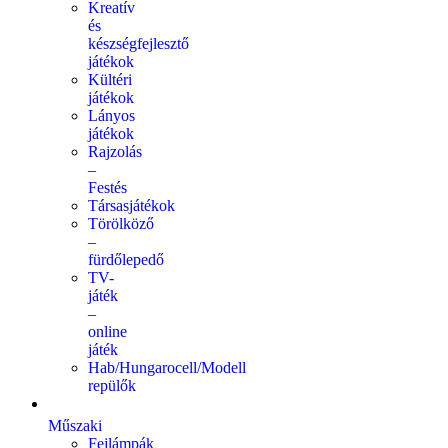
Kreatív
és
készségfejlesztő
játékok
Kültéri
játékok
Lányos
játékok
Rajzolás
–
Festés
Társasjátékok
Törölköző
–
fürdőlepedő
TV-
játék
–
online
játék
Hab/Hungarocell/Modell
repülők
Műszaki
Fejlámpák