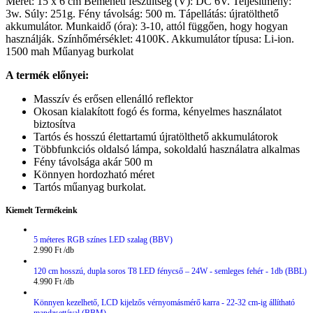
Méret: 15 x 6 cm Bemeneti feszültség (V): DC 6V. Teljesítmény:
3w. Súly: 251g. Fény távolság: 500 m. Tápellátás: újratölthető
akkumulátor. Munkaidő (óra): 3-10, attól függően, hogy hogyan
használják. Színhőmérséklet: 4100K. Akkumulátor típusa: Li-ion.
1500 mah Műanyag burkolat
A termék előnyei:
Masszív és erősen ellenálló reflektor
Okosan kialakított fogó és forma, kényelmes használatot
biztosítva
Tartós és hosszú élettartamú újratölthető akkumulátorok
Többfunkciós oldalsó lámpa, sokoldalú használatra alkalmas
Fény távolsága akár 500 m
Könnyen hordozható méret
Tartós műanyag burkolat.
Kiemelt Termékeink
5 méteres RGB színes LED szalag (BBV)
2.990
Ft
120 cm hosszú, dupla soros T8 LED fénycső – 24W - semleges fehér - 1db (BBL)
4.990
Ft
Könnyen kezelhető, LCD kijelzős vérnyomásmérő karra - 22-32 cm-ig állítható