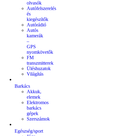
olvasók
Autófelszerelés
és
kiegészítők
Autórádió
Autós
kamerák
–
GPS
nyomkövetők
FM
transzmitterek
Üléshuzatok
Világítás
Barkács
Akkuk,
elemek
Elektromos
barkács
gépek
Szerszámok
Egészség/sport