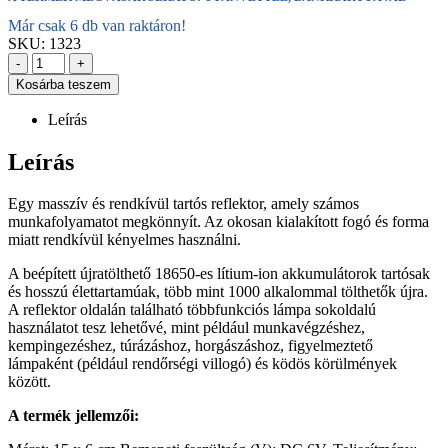
Már csak 6 db van raktáron!
SKU:
1323
-
+
Kosárba teszem
Leírás
Leírás
Egy masszív és rendkívül tartós reflektor, amely számos
munkafolyamatot megkönnyít. Az okosan kialakított fogó és forma
miatt rendkívül kényelmes használni.
A beépített újratölthető 18650-es lítium-ion akkumulátorok tartósak
és hosszú élettartamúak, több mint 1000 alkalommal tölthetők újra.
A reflektor oldalán található többfunkciós lámpa sokoldalú
használatot tesz lehetővé, mint például munkavégzéshez,
kempingezéshez, túrázáshoz, horgászáshoz, figyelmeztető
lámpaként (például rendőrségi villogó) és ködös körülmények
között.
A termék jellemzői: