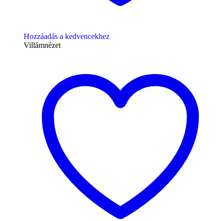
Hozzáadás a kedvencekhez
Villámnézet