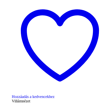
Hozzáadás a kedvencekhez
Villámnézet