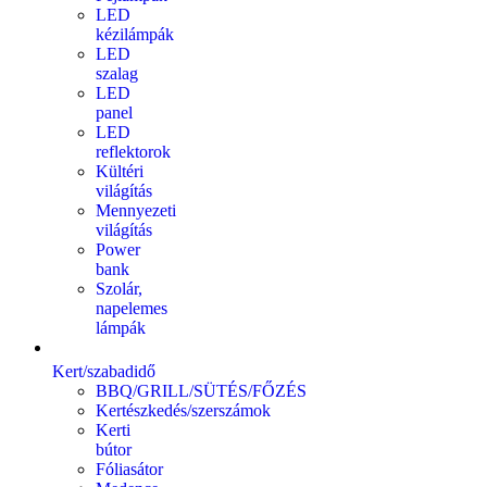
LED
kézilámpák
LED
szalag
LED
panel
LED
reflektorok
Kültéri
világítás
Mennyezeti
világítás
Power
bank
Szolár,
napelemes
lámpák
Kert/szabadidő
BBQ/GRILL/SÜTÉS/FŐZÉS
Kertészkedés/szerszámok
Kerti
bútor
Fóliasátor