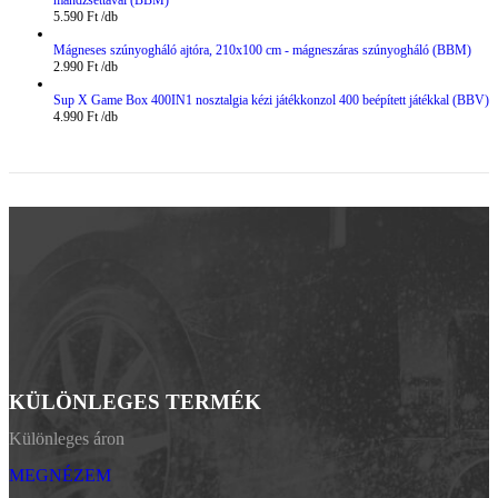
mandzsettával (BBM)
5.590
Ft
Mágneses szúnyogháló ajtóra, 210x100 cm - mágneszáras szúnyogháló (BBM)
2.990
Ft
Sup X Game Box 400IN1 nosztalgia kézi játékkonzol 400 beépített játékkal (BBV)
4.990
Ft
KÜLÖNLEGES TERMÉK
Különleges áron
MEGNÉZEM