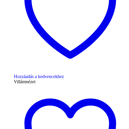
Hozzáadás a kedvencekhez
Villámnézet