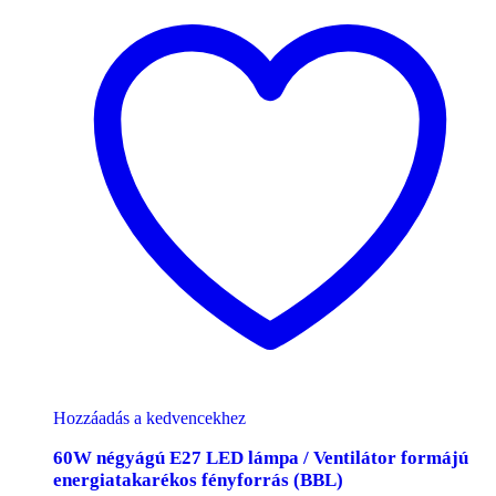
Hozzáadás a kedvencekhez
60W négyágú E27 LED lámpa / Ventilátor formájú
energiatakarékos fényforrás (BBL)