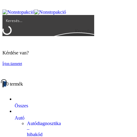
UGYFELSZOLGALAT@BIGBUY.HU
RÓLUNK
ÁSZF
Keresés
Kérdése van?
Írjon üzenetet
0
0 termék
Összes
Autó
Autódiagnosztika
–
hibakód