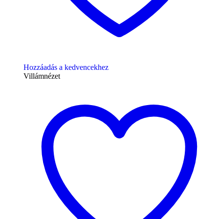
Hozzáadás a kedvencekhez
Villámnézet