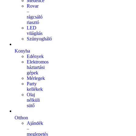
Medence
Rovar
–
rágcsáló
riasztó
LED
világítás
Szúnyogháló
Konyha
Edények
Elektromos
háztartási
gépek
Mérlegek
Party
kellékek
Olaj
nélküli
sütő
Otthon
Ajándék
–
meglepetés