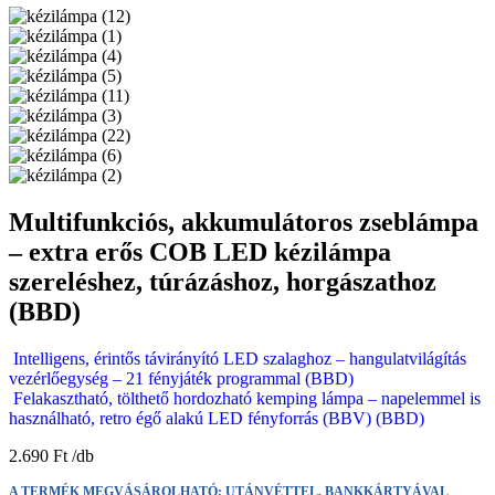
Multifunkciós, akkumulátoros zseblámpa
– extra erős COB LED kézilámpa
szereléshez, túrázáshoz, horgászathoz
(BBD)
Intelligens, érintős távirányító LED szalaghoz – hangulatvilágítás
vezérlőegység – 21 fényjáték programmal (BBD)
Felakasztható, tölthető hordozható kemping lámpa – napelemmel is
használható, retro égő alakú LED fényforrás (BBV) (BBD)
2.690
Ft
A TERMÉK MEGVÁSÁROLHATÓ: UTÁNVÉTTEL, BANKKÁRTYÁVAL