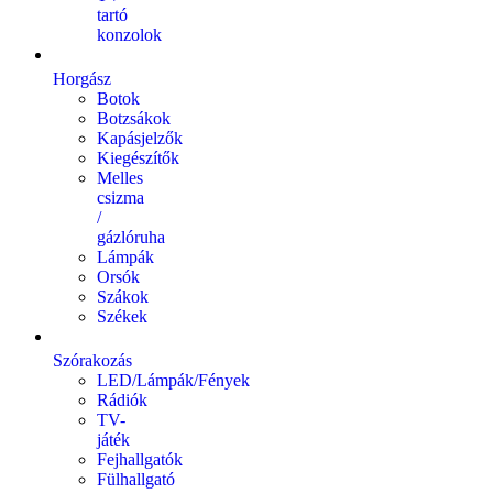
tartó
konzolok
Horgász
Botok
Botzsákok
Kapásjelzők
Kiegészítők
Melles
csizma
/
gázlóruha
Lámpák
Orsók
Szákok
Székek
Szórakozás
LED/Lámpák/Fények
Rádiók
TV-
játék
Fejhallgatók
Fülhallgató