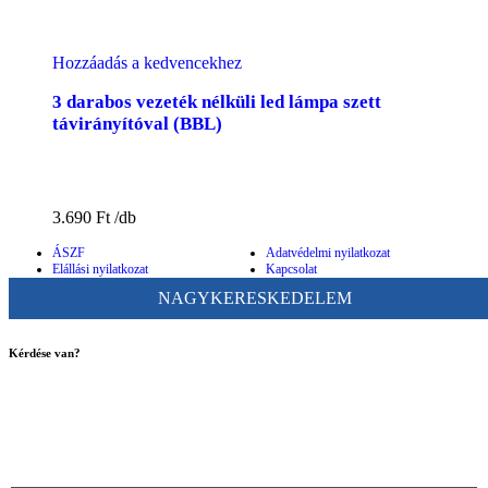
Hozzáadás a kedvencekhez
3 darabos vezeték nélküli led lámpa szett
távirányítóval (BBL)
3.690
Ft
ÁSZF
Adatvédelmi nyilatkozat
Elállási nyilatkozat
Kapcsolat
NAGYKERESKEDELEM
Kérdése van?
ugyfelszolgalat@bigbuy.hu