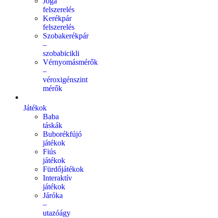
Jóga
felszerelés
Kerékpár
felszerelés
Szobakerékpár
–
szobabicikli
Vérnyomásmérők
–
véroxigénszint
mérők
Játékok
Baba
táskák
Buborékfújó
játékok
Fiús
játékok
Fürdőjátékok
Interaktív
játékok
Járóka
–
utazóágy