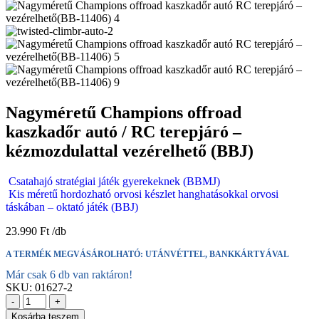
Nagyméretű Champions offroad
kaszkadőr autó / RC terepjáró –
kézmozdulattal vezérelhető (BBJ)
Csatahajó stratégiai játék gyerekeknek (BBMJ)
Kis méretű hordozható orvosi készlet hanghatásokkal orvosi
táskában – oktató játék (BBJ)
23.990
Ft
A TERMÉK MEGVÁSÁROLHATÓ: UTÁNVÉTTEL, BANKKÁRTYÁVAL
Már csak 6 db van raktáron!
SKU:
01627-2
-
+
Kosárba teszem