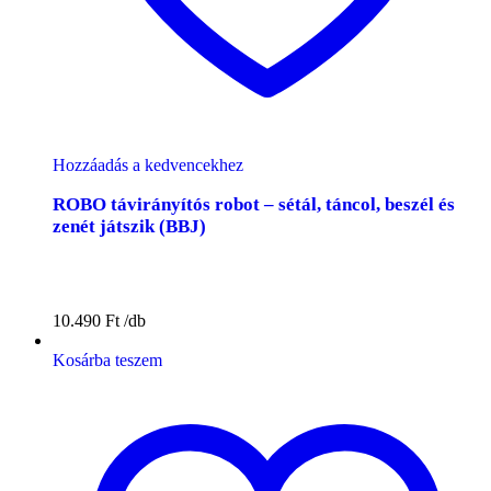
Hozzáadás a kedvencekhez
ROBO távirányítós robot – sétál, táncol, beszél és
zenét játszik (BBJ)
10.490
Ft
Kosárba teszem