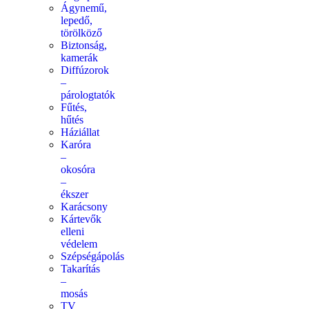
Ágynemű,
lepedő,
törölköző
Biztonság,
kamerák
Diffúzorok
–
párologtatók
Fűtés,
hűtés
Háziállat
Karóra
–
okosóra
–
ékszer
Karácsony
Kártevők
elleni
védelem
Szépségápolás
Takarítás
–
mosás
TV