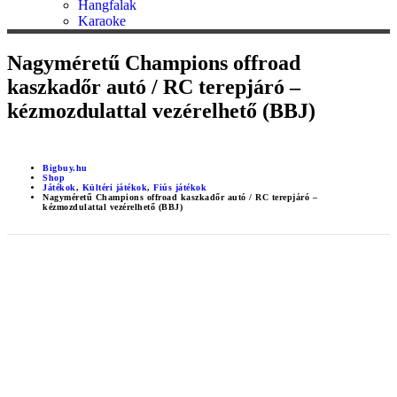
Hangfalak
Karaoke
Nagyméretű Champions offroad
kaszkadőr autó / RC terepjáró –
kézmozdulattal vezérelhető (BBJ)
Bigbuy.hu
Shop
Játékok
,
Kültéri játékok
,
Fiús játékok
Nagyméretű Champions offroad kaszkadőr autó / RC terepjáró –
kézmozdulattal vezérelhető (BBJ)