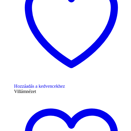
Hozzáadás a kedvencekhez
Villámnézet