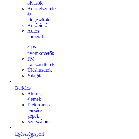
olvasók
Autófelszerelés
és
kiegészítők
Autórádió
Autós
kamerák
–
GPS
nyomkövetők
FM
transzmitterek
Üléshuzatok
Világítás
Barkács
Akkuk,
elemek
Elektromos
barkács
gépek
Szerszámok
Egészség/sport