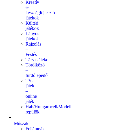
Kreatív
és
készségfejlesztő
játékok
Kültéri
játékok
Lányos
játékok
Rajzolás
–
Festés
Társasjátékok
Törölköző
–
fürdőlepedő
TV-
játék
–
online
játék
Hab/Hungarocell/Modell
repülők
Műszaki
Fejlámpák