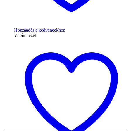
Hozzáadás a kedvencekhez
Villámnézet