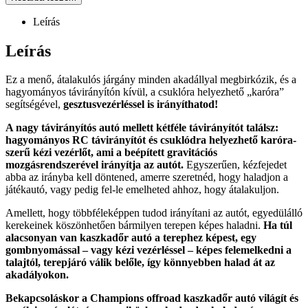
Leírás
Leírás
Ez a menő, átalakulós járgány minden akadállyal megbirkózik, és a
hagyományos távirányítón kívül, a csuklóra helyezhető „karóra”
segítségével,
gesztusvezérléssel is irányíthatod!
A nagy távirányítós autó mellett kétféle távirányítót találsz:
hagyományos RC távirányítót és csuklódra helyezhető karóra-
szerű kézi vezérlőt, ami a beépített gravitációs
mozgásrendszerével irányítja az autót.
Egyszerűen, kézfejedet
abba az irányba kell döntened, amerre szeretnéd, hogy haladjon a
játékautó, vagy pedig fel-le emelheted ahhoz, hogy átalakuljon.
Amellett, hogy többféleképpen tudod irányítani az autót, egyedülálló
kerekeinek köszönhetően bármilyen terepen képes haladni.
Ha túl
alacsonyan van kaszkadőr autó a terephez képest, egy
gombnyomással – vagy kézi vezérléssel – képes felemelkedni a
talajtól, terepjáró válik belőle, így könnyebben halad át az
akadályokon.
Bekapcsoláskor a Champions offroad kaszkadőr autó világít és