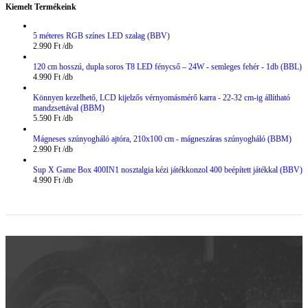
Kiemelt Termékeink
5 méteres RGB színes LED szalag (BBV)
2.990
Ft
120 cm hosszú, dupla soros T8 LED fénycső – 24W - semleges fehér - 1db (BBL)
4.990
Ft
Könnyen kezelhető, LCD kijelzős vérnyomásmérő karra - 22-32 cm-ig állítható
mandzsettával (BBM)
5.590
Ft
Mágneses szúnyogháló ajtóra, 210x100 cm - mágneszáras szúnyogháló (BBM)
2.990
Ft
Sup X Game Box 400IN1 nosztalgia kézi játékkonzol 400 beépített játékkal (BBV)
4.990
Ft