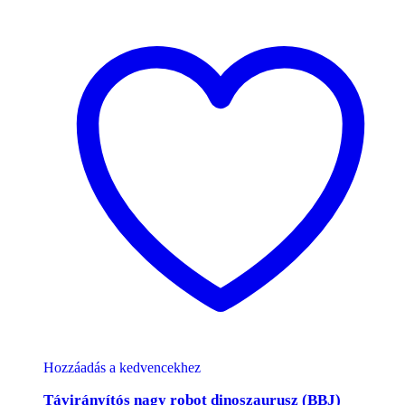
Hozzáadás a kedvencekhez
Távirányítós nagy robot dinoszaurusz (BBJ)