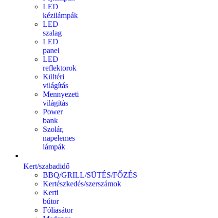
LED
kézilámpák
LED
szalag
LED
panel
LED
reflektorok
Kültéri
világítás
Mennyezeti
világítás
Power
bank
Szolár,
napelemes
lámpák
Kert/szabadidő
BBQ/GRILL/SÜTÉS/FŐZÉS
Kertészkedés/szerszámok
Kerti
bútor
Fóliasátor