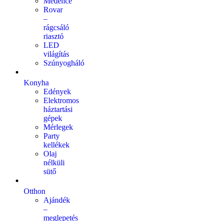
Medence
Rovar
–
rágcsáló
riasztó
LED
világítás
Szúnyogháló
Konyha
Edények
Elektromos
háztartási
gépek
Mérlegek
Party
kellékek
Olaj
nélküli
sütő
Otthon
Ajándék
–
meglepetés