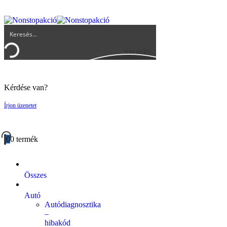
UGYFELSZOLGALAT@BIGBUY.HU
RÓLUNK
ÁSZF
Keresés
Kérdése van?
Írjon üzenetet
0
0 termék
Összes
Autó
Autódiagnosztika
–
hibakód