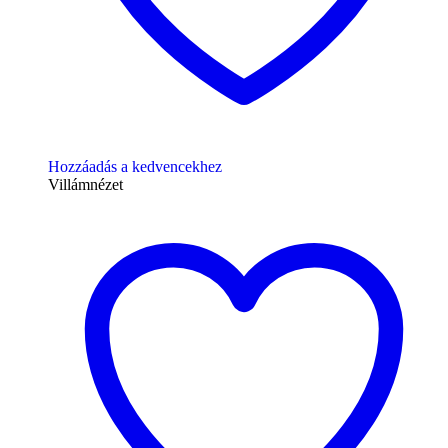
Hozzáadás a kedvencekhez
Villámnézet