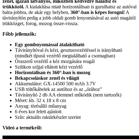
zenél, igazán látványos, miközben kedvedre haladsz és
trükközöl.
A kialakítása miatt horizontálisan is gurulhatsz az autóval
balra-jobbra, de akár egy helyben,
360°-ban is képes forogni!
A
távirányítón pedig a jobb oldali gomb lenyomásával az autó magától
trükközget, forog, mozog össze-vissza.
Főbb jellemzők:
Egy gombnyomással átalakítható
Távirányítóval és kézi, gesztusvezérléssel is irányítható
(mindkét típusú vezérlő megtalálható a csomagban)
Óraszerű vezérlő a kéz mozgására reagál
Szilikon szíjjal ellátott kézi vezérlő
Horizontálisan és 360°-ban is mozog
Bekapcsoláskor zenél és világít
Akkumulátor: GX-14500 500 mAh 3.7V
USB töltőkábelek az autóhoz és az „órához”
Távirányító 2 db AA elemmel működik (nem tartozék)
Méret: kb. 32 x 18 x 8 cm
Anyag: törésálló műanyag
6 éves kor felett ajánlott
Szín: aktuális raktárkészlet szerint
Videó a termékről: