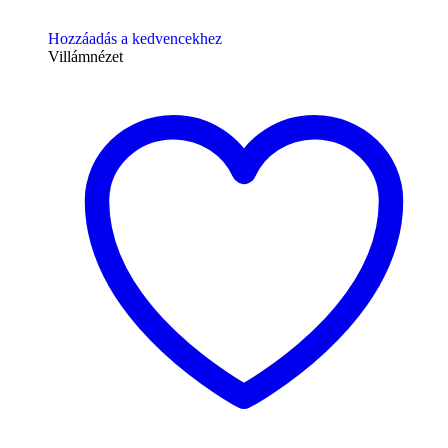
Hozzáadás a kedvencekhez
Villámnézet