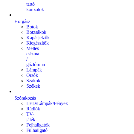
tartó
konzolok
Horgász
Botok
Botzsákok
Kapásjelzők
Kiegészítők
Melles
csizma
/
gázlóruha
Lámpák
Orsók
Szákok
Székek
Szórakozás
LED/Lámpák/Fények
Rádiók
TV-
játék
Fejhallgatók
Fülhallgató