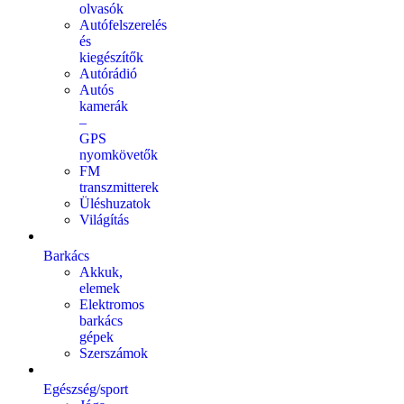
olvasók
Autófelszerelés
és
kiegészítők
Autórádió
Autós
kamerák
–
GPS
nyomkövetők
FM
transzmitterek
Üléshuzatok
Világítás
Barkács
Akkuk,
elemek
Elektromos
barkács
gépek
Szerszámok
Egészség/sport