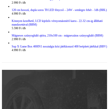
2.990
Ft
120 cm hosszú, dupla soros T8 LED fénycső – 24W - semleges fehér - 1db (BBL)
4.990
Ft
Könnyen kezelhető, LCD kijelzős vérnyomásmérő karra - 22-32 cm-ig állítható
mandzsettával (BBM)
5.590
Ft
Mágneses szúnyogháló ajtóra, 210x100 cm - mágneszáras szúnyogháló (BBM)
2.990
Ft
Sup X Game Box 400IN1 nosztalgia kézi játékkonzol 400 beépített játékkal (BBV)
4.990
Ft