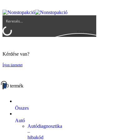
UGYFELSZOLGALAT@BIGBUY.HU
RÓLUNK
ÁSZF
Keresés
Kérdése van?
Írjon üzenetet
0
0 termék
Összes
Autó
Autódiagnosztika
–
hibakód