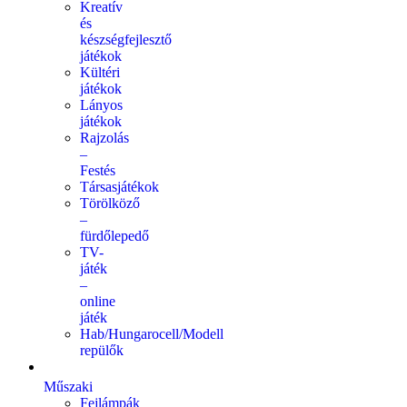
Kreatív
és
készségfejlesztő
játékok
Kültéri
játékok
Lányos
játékok
Rajzolás
–
Festés
Társasjátékok
Törölköző
–
fürdőlepedő
TV-
játék
–
online
játék
Hab/Hungarocell/Modell
repülők
Műszaki
Fejlámpák