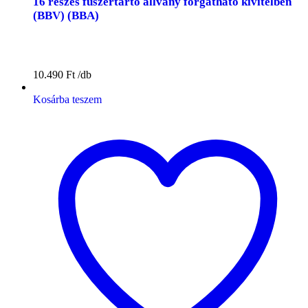
16 részes fűszertartó állvány forgatható kivitelben
(BBV) (BBA)
10.490
Ft
Kosárba teszem