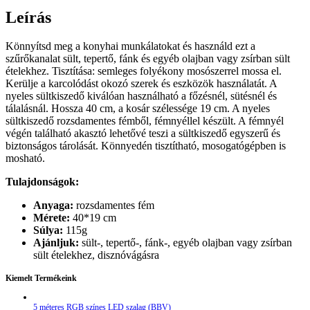
Leírás
Könnyítsd meg a konyhai munkálatokat és használd ezt a
szűrőkanalat sült, tepertő, fánk és egyéb olajban vagy zsírban sült
ételekhez. Tisztítása: semleges folyékony mosószerrel mossa el.
Kerülje a karcolódást okozó szerek és eszközök használatát. A
nyeles sültkiszedő kiválóan használható a főzésnél, sütésnél és
tálalásnál. Hossza 40 cm, a kosár szélessége 19 cm. A nyeles
sültkiszedő rozsdamentes fémből, fémnyéllel készült. A fémnyél
végén található akasztó lehetővé teszi a sültkiszedő egyszerű és
biztonságos tárolását. Könnyedén tisztítható, mosogatógépben is
mosható.
Tulajdonságok:
Anyaga:
rozsdamentes fém
Mérete:
40*19 cm
Súlya:
115g
Ajánljuk:
sült-, tepertő-, fánk-, egyéb olajban vagy zsírban
sült ételekhez, disznóvágásra
Kiemelt Termékeink
5 méteres RGB színes LED szalag (BBV)