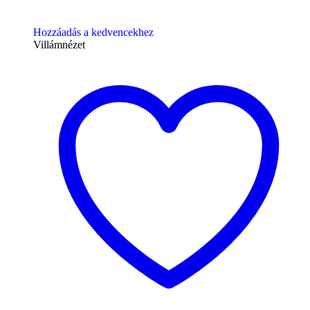
Hozzáadás a kedvencekhez
Villámnézet