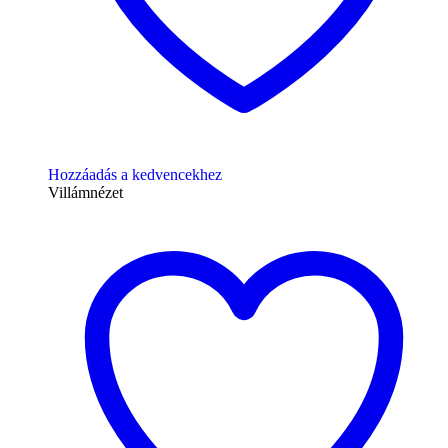
Hozzáadás a kedvencekhez
Villámnézet