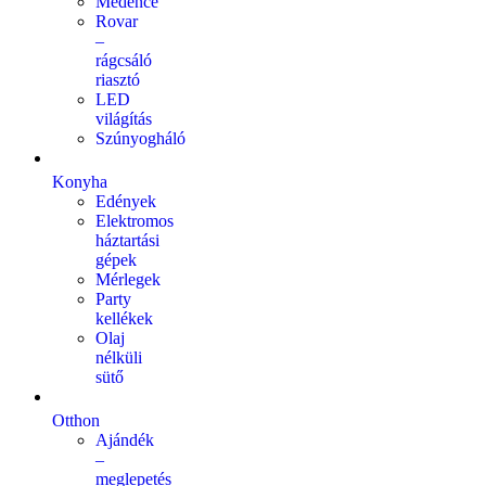
Medence
Rovar
–
rágcsáló
riasztó
LED
világítás
Szúnyogháló
Konyha
Edények
Elektromos
háztartási
gépek
Mérlegek
Party
kellékek
Olaj
nélküli
sütő
Otthon
Ajándék
–
meglepetés