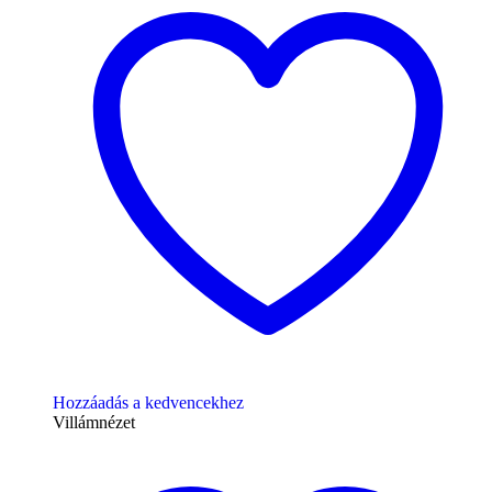
Hozzáadás a kedvencekhez
Villámnézet