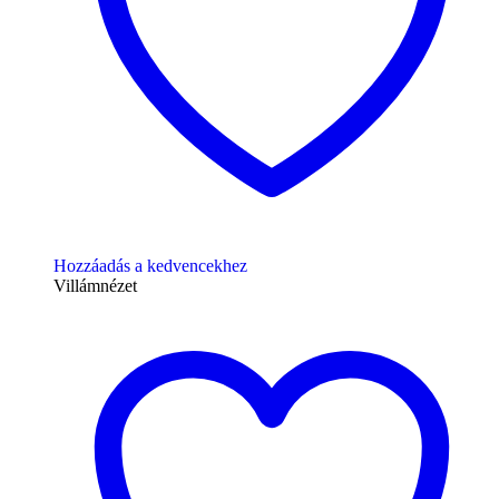
Hozzáadás a kedvencekhez
Villámnézet