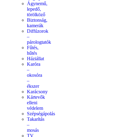
Ágynemű,
lepedő,
törölköző
Biztonság,
kamerák
Diffúzorok
–
párologtatók
Fűtés,
hűtés
Háziállat
Karóra
–
okosóra
–
ékszer
Karácsony
Kártevők
elleni
védelem
Szépségápolás
Takarítás
–
mosás
TV