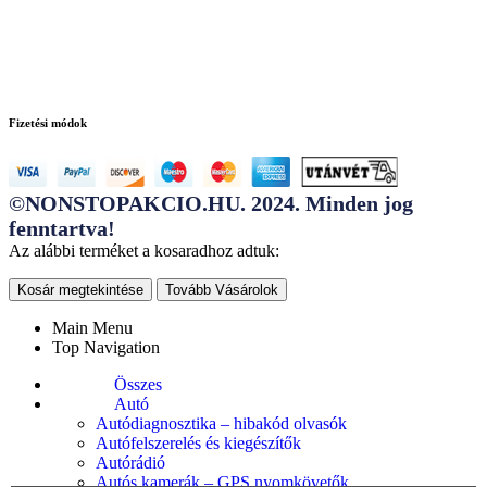
ugyfelszolgalat@bigbuy.hu
Fizetési módok
©NONSTOPAKCIO.HU. 2024. Minden jog
fenntartva!
Az alábbi terméket a kosaradhoz adtuk:
Kosár megtekintése
Tovább Vásárolok
Main Menu
Top Navigation
Összes
Autó
Autódiagnosztika – hibakód olvasók
Autófelszerelés és kiegészítők
Autórádió
Autós kamerák – GPS nyomkövetők