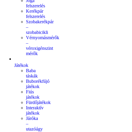
Jóga
felszerelés
Kerékpár
felszerelés
Szobakerékpár
–
szobabicikli
Vérnyomásmérők
–
véroxigénszint
mérők
Játékok
Baba
táskák
Buborékfújó
játékok
Fiús
játékok
Fürdőjátékok
Interaktív
játékok
Járóka
–
utazóágy