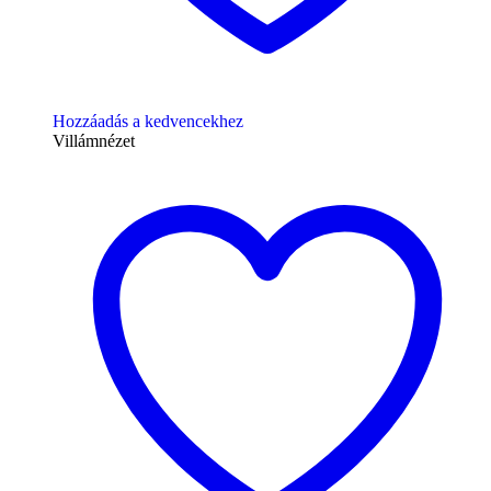
Hozzáadás a kedvencekhez
Villámnézet