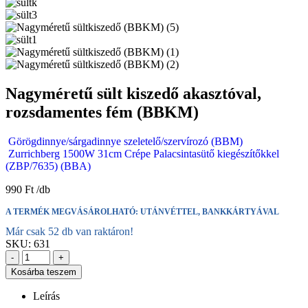
Nagyméretű sült kiszedő akasztóval,
rozsdamentes fém (BBKM)
Görögdinnye/sárgadinnye szeletelő/szervírozó (BBM)
Zurrichberg 1500W 31cm Crépe Palacsintasütő kiegészítőkkel
(ZBP/7635) (BBA)
990
Ft
A TERMÉK MEGVÁSÁROLHATÓ: UTÁNVÉTTEL, BANKKÁRTYÁVAL
Már csak 52 db van raktáron!
SKU:
631
-
+
Kosárba teszem
Leírás