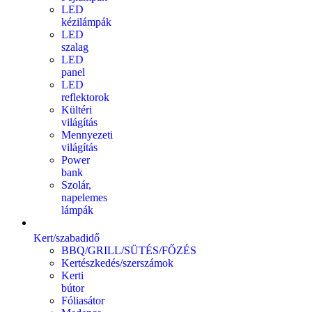
LED
kézilámpák
LED
szalag
LED
panel
LED
reflektorok
Kültéri
világítás
Mennyezeti
világítás
Power
bank
Szolár,
napelemes
lámpák
Kert/szabadidő
BBQ/GRILL/SÜTÉS/FŐZÉS
Kertészkedés/szerszámok
Kerti
bútor
Fóliasátor