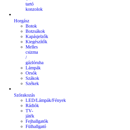
tartó
konzolok
Horgász
Botok
Botzsákok
Kapásjelzők
Kiegészítők
Melles
csizma
/
gázlóruha
Lámpák
Orsók
Szákok
Székek
Szórakozás
LED/Lámpák/Fények
Rádiók
TV-
játék
Fejhallgatók
Fülhallgató