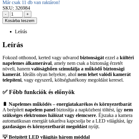
Már csak 11 db van raktáron!
SKU:
326984
-
+
Kosárba teszem
Leírás
Leírás
Fokozd otthonod, kerted vagy udvarod
biztonságát
ezzel a
kültéri
napelemes álkamerával
, amely nem csak a biztonság érzetét
növeli, hanem
valósághűen szimulálja a működő biztonsági
kamerát
. Ideális olyan helyekre, ahol
nem lehet valódi kamerát
telepíteni
, vagy egyszerű, költséghatékony megoldást keresel.
✅
Főbb funkciók és előnyök
🔋 Napelemes működés – energiatakarékos és környezetbarát
A beépített
napelem panel
biztosítja a napközbeni töltést, így
nem
szükséges elektromos hálózat vagy elemcsere
. Éjszaka a kamera
automatikusan energiát takarítva kapcsolja be a LED világítást, így
gazdaságos és környezetbarát megoldást
nyújt.
💡 Beépített LED világítás három móddal