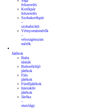
Jóga
felszerelés
Kerékpár
felszerelés
Szobakerékpár
–
szobabicikli
Vérnyomásmérők
–
véroxigénszint
mérők
Játékok
Baba
táskák
Buborékfújó
játékok
Fiús
játékok
Fürdőjátékok
Interaktív
játékok
Járóka
–
utazóágy