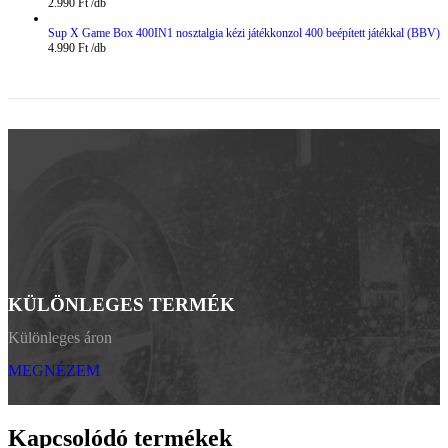
2.990
Ft
Sup X Game Box 400IN1 nosztalgia kézi játékkonzol 400 beépített játékkal (BBV)
4.990
Ft
KÜLÖNLEGES TERMÉK
Különleges áron
MEGNÉZEM
Kapcsolódó termékek