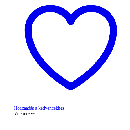
Hozzáadás a kedvencekhez
Villámnézet