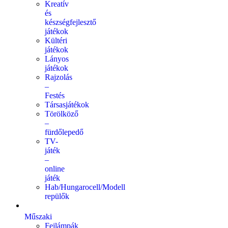
Kreatív
és
készségfejlesztő
játékok
Kültéri
játékok
Lányos
játékok
Rajzolás
–
Festés
Társasjátékok
Törölköző
–
fürdőlepedő
TV-
játék
–
online
játék
Hab/Hungarocell/Modell
repülők
Műszaki
Fejlámpák