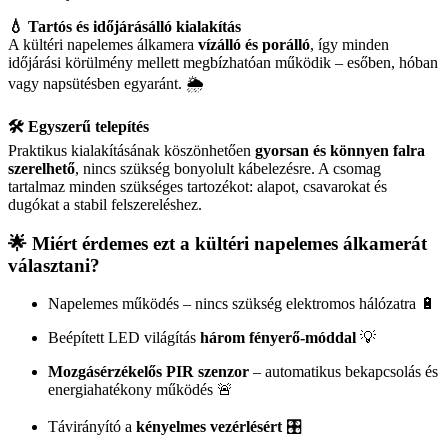
💧 Tartós és időjárásálló kialakítás
A kültéri napelemes álkamera
vízálló és porálló
, így minden
időjárási körülmény mellett megbízhatóan működik – esőben, hóban
vagy napsütésben egyaránt. 🌦️
🛠️ Egyszerű telepítés
Praktikus kialakításának köszönhetően
gyorsan és könnyen falra
szerelhető
, nincs szükség bonyolult kábelezésre. A csomag
tartalmaz minden szükséges tartozékot: alapot, csavarokat és
dugókat a stabil felszereléshez.
🌟
Miért érdemes ezt a kültéri napelemes álkamerát
választani?
Napelemes működés – nincs szükség elektromos hálózatra 🔋
Beépített LED világítás
három fényerő-móddal
💡
Mozgásérzékelős PIR szenzor
– automatikus bekapcsolás és
energiahatékony működés 🚨
Távirányító a
kényelmes vezérlésért
🎛️