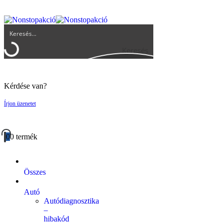
UGYFELSZOLGALAT@BIGBUY.HU
RÓLUNK
ÁSZF
Keresés
Kérdése van?
Írjon üzenetet
0
0 termék
Összes
Autó
Autódiagnosztika
–
hibakód