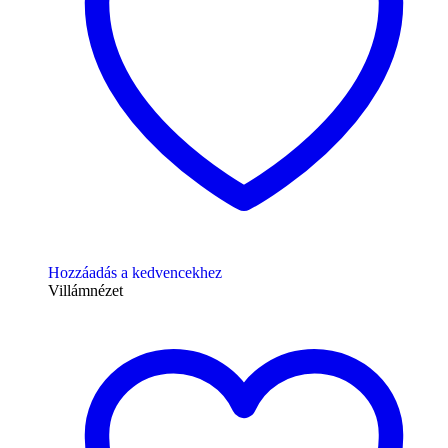
Hozzáadás a kedvencekhez
Villámnézet