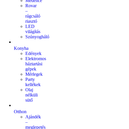
Medence
Rovar
–
rágcsáló
riasztó
LED
világítás
Szúnyogháló
Konyha
Edények
Elektromos
háztartási
gépek
Mérlegek
Party
kellékek
Olaj
nélküli
sütő
Otthon
Ajándék
–
meglepetés