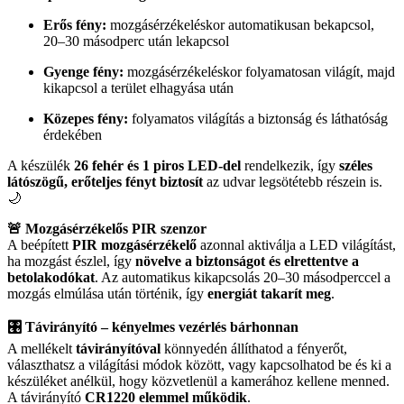
Erős fény:
mozgásérzékeléskor automatikusan bekapcsol,
20–30 másodperc után lekapcsol
Gyenge fény:
mozgásérzékeléskor folyamatosan világít, majd
kikapcsol a terület elhagyása után
Közepes fény:
folyamatos világítás a biztonság és láthatóság
érdekében
A készülék
26 fehér és 1 piros LED-del
rendelkezik, így
széles
látószögű, erőteljes fényt biztosít
az udvar legsötétebb részein is.
🌙
🚨 Mozgásérzékelős PIR szenzor
A beépített
PIR mozgásérzékelő
azonnal aktiválja a LED világítást,
ha mozgást észlel, így
növelve a biztonságot és elrettentve a
betolakodókat
. Az automatikus kikapcsolás 20–30 másodperccel a
mozgás elmúlása után történik, így
energiát takarít meg
.
🎛️ Távirányító – kényelmes vezérlés bárhonnan
A mellékelt
távirányítóval
könnyedén állíthatod a fényerőt,
választhatsz a világítási módok között, vagy kapcsolhatod be és ki a
készüléket anélkül, hogy közvetlenül a kamerához kellene menned.
A távirányító
CR1220 elemmel működik
.