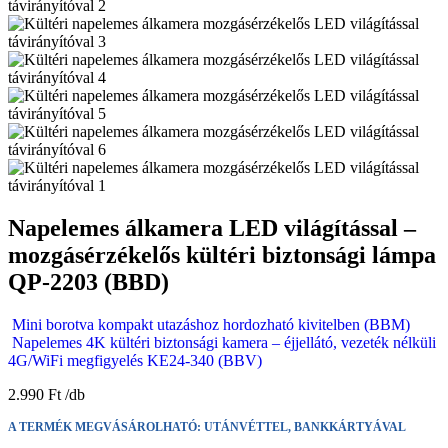
Napelemes álkamera LED világítással –
mozgásérzékelős kültéri biztonsági lámpa
QP-2203 (BBD)
Mini borotva kompakt utazáshoz hordozható kivitelben (BBM)
Napelemes 4K kültéri biztonsági kamera – éjjellátó, vezeték nélküli
4G/WiFi megfigyelés KE24-340 (BBV)
2.990
Ft
A TERMÉK MEGVÁSÁROLHATÓ: UTÁNVÉTTEL, BANKKÁRTYÁVAL