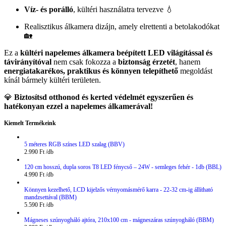
Víz- és porálló
, kültéri használatra tervezve 💧
Realisztikus álkamera dizájn, amely elrettenti a betolakodókat
🏡
Ez a
kültéri napelemes álkamera beépített LED világítással és
távirányítóval
nem csak fokozza a
biztonság érzetét
, hanem
energiatakarékos, praktikus és könnyen telepíthető
megoldást
kínál bármely kültéri területen.
💎
Biztosítsd otthonod és kerted védelmét egyszerűen és
hatékonyan ezzel a napelemes álkamerával!
Kiemelt Termékeink
5 méteres RGB színes LED szalag (BBV)
2.990
Ft
120 cm hosszú, dupla soros T8 LED fénycső – 24W - semleges fehér - 1db (BBL)
4.990
Ft
Könnyen kezelhető, LCD kijelzős vérnyomásmérő karra - 22-32 cm-ig állítható
mandzsettával (BBM)
5.590
Ft
Mágneses szúnyogháló ajtóra, 210x100 cm - mágneszáras szúnyogháló (BBM)