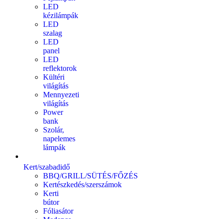
LED
kézilámpák
LED
szalag
LED
panel
LED
reflektorok
Kültéri
világítás
Mennyezeti
világítás
Power
bank
Szolár,
napelemes
lámpák
Kert/szabadidő
BBQ/GRILL/SÜTÉS/FŐZÉS
Kertészkedés/szerszámok
Kerti
bútor
Fóliasátor