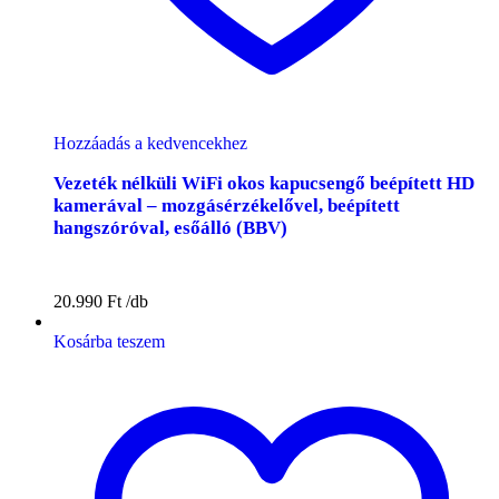
Hozzáadás a kedvencekhez
Vezeték nélküli WiFi okos kapucsengő beépített HD
kamerával – mozgásérzékelővel, beépített
hangszóróval, esőálló (BBV)
20.990
Ft
Kosárba teszem