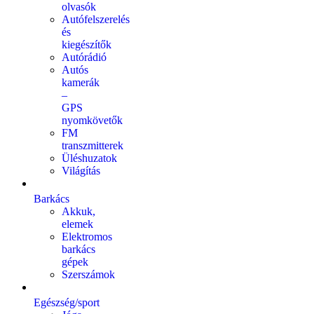
olvasók
Autófelszerelés
és
kiegészítők
Autórádió
Autós
kamerák
–
GPS
nyomkövetők
FM
transzmitterek
Üléshuzatok
Világítás
Barkács
Akkuk,
elemek
Elektromos
barkács
gépek
Szerszámok
Egészség/sport