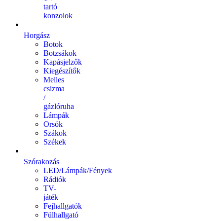
tartó
konzolok
Horgász
Botok
Botzsákok
Kapásjelzők
Kiegészítők
Melles
csizma
/
gázlóruha
Lámpák
Orsók
Szákok
Székek
Szórakozás
LED/Lámpák/Fények
Rádiók
TV-
játék
Fejhallgatók
Fülhallgató