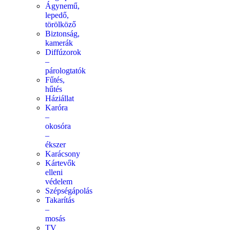
Ágynemű,
lepedő,
törölköző
Biztonság,
kamerák
Diffúzorok
–
párologtatók
Fűtés,
hűtés
Háziállat
Karóra
–
okosóra
–
ékszer
Karácsony
Kártevők
elleni
védelem
Szépségápolás
Takarítás
–
mosás
TV