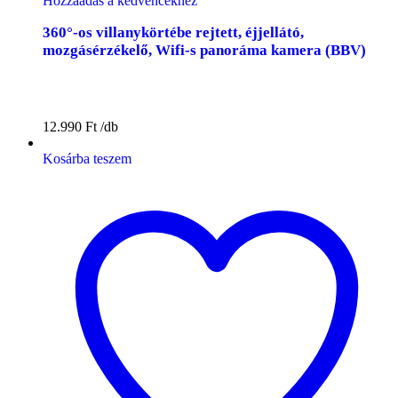
Hozzáadás a kedvencekhez
360°-os villanykörtébe rejtett, éjjellátó,
mozgásérzékelő, Wifi-s panoráma kamera (BBV)
12.990
Ft
Kosárba teszem