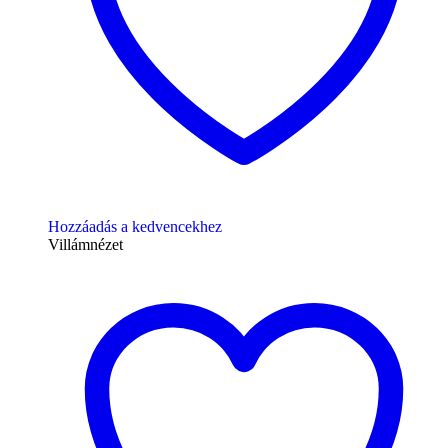
Hozzáadás a kedvencekhez
Villámnézet